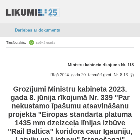
Darbības ar dokumentu
Tiesību akts:
spēkā esošs
Ministru kabineta rīkojums Nr. 118
Rīgā 2024. gada 20. februārī (prot. Nr. 8 13. §)
Grozījumi Ministru kabineta 2023.
gada 8. jūnija rīkojumā Nr. 339 "Par
nekustamo īpašumu atsavināšanu
projekta "Eiropas standarta platuma
1435 mm dzelzceļa līnijas izbūve
"Rail Baltica" koridorā caur Igauniju,
Latviju un Lietuvu" īstenošanai"