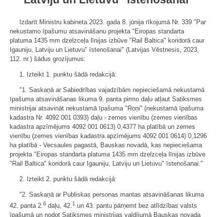
Izdarīt Ministru kabineta 2023. gada 8. jūnija rīkojumā Nr. 339 "Par
nekustamo īpašumu atsavināšanu projekta "Eiropas standarta
platuma 1435 mm dzelzceļa līnijas izbūve "Rail Baltica" koridorā caur
Igauniju, Latviju un Lietuvu" īstenošanai" (Latvijas Vēstnesis, 2023,
112. nr.) šādus grozījumus:
1. Izteikt 1. punktu šādā redakcijā:
"1. Saskaņā ar Sabiedrības vajadzībām nepieciešamā nekustamā
īpašuma atsavināšanas likuma 9. panta pirmo daļu atļaut Satiksmes
ministrijai atsavināt nekustamā īpašuma "Roņi" (nekustamā īpašuma
kadastra Nr. 4092 001 0393) daļu - zemes vienību (zemes vienības
kadastra apzīmējums 4092 001 0613) 0,4377 ha platībā un zemes
vienību (zemes vienības kadastra apzīmējums 4092 001 0614) 0,1296
ha platībā - Vecsaules pagastā, Bauskas novadā, kas nepieciešama
projekta "Eiropas standarta platuma 1435 mm dzelzceļa līnijas izbūve
"Rail Baltica" koridorā caur Igauniju, Latviju un Lietuvu" īstenošanai."
2. Izteikt 2. punktu šādā redakcijā:
"2. Saskaņā ar Publiskas personas mantas atsavināšanas likuma
6
1
42. panta 2.
daļu, 42.
un 43. pantu pārņemt bez atlīdzības valsts
īpašumā un nodot Satiksmes ministrijas valdījumā Bauskas novada