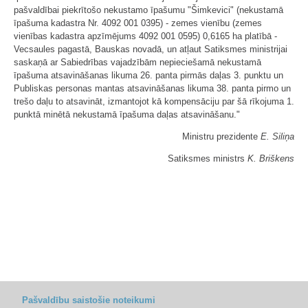
pašvaldībai piekrītošo nekustamo īpašumu "Šimkevici" (nekustamā
īpašuma kadastra Nr. 4092 001 0395) - zemes vienību (zemes
vienības kadastra apzīmējums 4092 001 0595) 0,6165 ha platībā -
Vecsaules pagastā, Bauskas novadā, un atļaut Satiksmes ministrijai
saskaņā ar Sabiedrības vajadzībām nepieciešamā nekustamā
īpašuma atsavināšanas likuma 26. panta pirmās daļas 3. punktu un
Publiskas personas mantas atsavināšanas likuma 38. panta pirmo un
trešo daļu to atsavināt, izmantojot kā kompensāciju par šā rīkojuma 1.
punktā minētā nekustamā īpašuma daļas atsavināšanu."
Ministru prezidente
E. Siliņa
Satiksmes ministrs
K. Briškens
Pašvaldību saistošie noteikumi