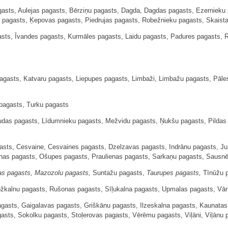
sts, Aulejas pagasts, Bērziņu pagasts, Dagda, Dagdas pagasts, Ezernieku p
 pagasts, Ķepovas pagasts, Piedrujas pagasts, Robežnieku pagasts, Skaist
sts, Īvandes pagasts, Kurmāles pagasts, Laidu pagasts, Padures pagasts, 
gasts, Katvaru pagasts, Liepupes pagasts, Limbaži, Limbažu pagasts, Pāles
pagasts, Turku pagasts
audas pagasts, Līdumnieku pagasts, Mežvidu pagasts, Ņukšu pagasts, Pilda
sts, Cesvaine, Cesvaines pagasts, Dzelzavas pagasts, Indrānu pagasts, J
nas pagasts, Ošupes pagasts, Praulienas pagasts, Sarkaņu pagasts, Sausnē
as pagasts, Mazozolu pagasts,
Suntažu pagasts,
Taurupes pagasts,
Tīnūžu 
ožkalnu pagasts, Rušonas pagasts, Sīļukalna pagasts, Upmalas pagasts, Vā
gasts, Gaigalavas pagasts, Griškānu pagasts, Ilzeskalna pagasts, Kaunatas
sts, Sokolku pagasts, Stoļerovas pagasts, Vērēmu pagasts, Viļāni, Viļānu 