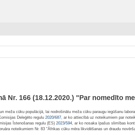
ā Nr. 166 (18.12.2020.) "Par nomedīto m
 meža cūku populācijā, lai nodrošinātu meža cūku paraugu iegūšanu laborat
Komisijas Deleģēto regulu
2020/687
, ar ko attiecībā uz noteikumiem par noteik
misijas Īstenošanas regulu (ES)
2023/594
, ar ko nosaka īpašus slimības kon
februāra noteikumiem Nr. 83 "Āfrikas cūku mēra likvidēšanas un draudu novēr