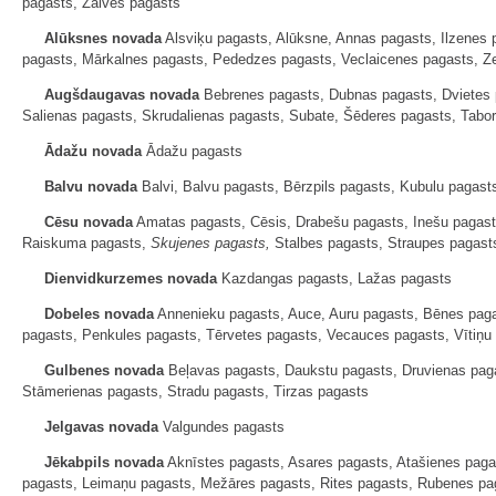
pagasts, Zalves pagasts
Alūksnes novada
Alsviķu pagasts, Alūksne, Annas pagasts, Ilzenes
pagasts, Mārkalnes pagasts, Pededzes pagasts, Veclaicenes pagasts, Ze
Augšdaugavas novada
Bebrenes pagasts, Dubnas pagasts, Dvietes p
Salienas pagasts, Skrudalienas pagasts, Subate, Šēderes pagasts, Tabo
Ādažu novada
Ādažu pagasts
Balvu novada
Balvi, Balvu pagasts, Bērzpils pagasts, Kubulu pagast
Cēsu novada
Amatas pagasts, Cēsis, Drabešu pagasts, Inešu pagast
Raiskuma pagasts,
Skujenes pagasts,
Stalbes pagasts, Straupes pagast
Dienvidkurzemes novada
Kazdangas pagasts, Lažas pagasts
Dobeles novada
Annenieku pagasts, Auce, Auru pagasts, Bēnes pagas
pagasts, Penkules pagasts, Tērvetes pagasts, Vecauces pagasts, Vītiņu
Gulbenes novada
Beļavas pagasts, Daukstu pagasts, Druvienas paga
Stāmerienas pagasts, Stradu pagasts, Tirzas pagasts
Jelgavas novada
Valgundes pagasts
Jēkabpils novada
Aknīstes pagasts, Asares pagasts, Atašienes paga
pagasts, Leimaņu pagasts, Mežāres pagasts, Rites pagasts, Rubenes paga