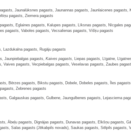
 pagasts, Jaunalūksnes pagasts, Jaunannas pagasts, Jaunlaicenes pagasts, 
ltiņu pagasts, Ziemera pagasts
agasts, Eglaines pagasts, Kalupes pagasts, Līksnas pagasts, Nīcgales pag
res pagasts, Vaboles pagasts, Vecsalienas pagasts, Višķu pagasts
s, Lazdukalna pagasts, Rugāju pagasts
s, Jaunpiebalgas pagasts,
Kaives pagasts,
Liepas pagasts, Līgatne, Līgatne
s, Vaives pagasts, Vecpiebalgas pagasts, Veselavas pagasts, Zaubes pagas
ts, Bērzes pagasts, Bikstu pagasts, Dobele, Dobeles pagasts, Īles pagasts
 pagasts, Zebrenes pagasts
sts, Galgauskas pagasts, Gulbene, Jaungulbenes pagasts, Lejasciema pagas
sts, Ābeļu pagasts, Dignājas pagasts, Dunavas pagasts, Elkšņu pagasts, Gār
sts, Salas pagasts (Jēkabpils novads), Saukas pagasts, Sēlpils pagasts, V