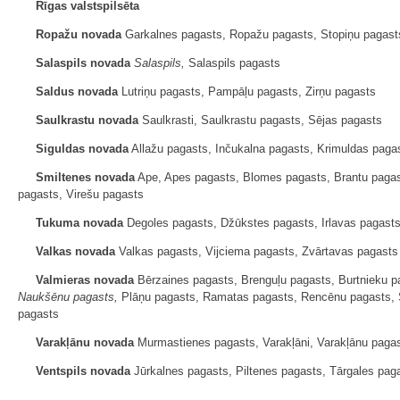
Rīgas valstspilsēta
Ropažu novada
Garkalnes pagasts, Ropažu pagasts, Stopiņu pagast
Salaspils novada
Salaspils,
Salaspils pagasts
Saldus novada
Lutriņu pagasts, Pampāļu pagasts, Zirņu pagasts
Saulkrastu novada
Saulkrasti, Saulkrastu pagasts, Sējas pagasts
Siguldas novada
Allažu pagasts, Inčukalna pagasts, Krimuldas pagas
Smiltenes novada
Ape, Apes pagasts, Blomes pagasts, Brantu pagas
pagasts, Virešu pagasts
Tukuma novada
Degoles pagasts, Džūkstes pagasts, Irlavas pagast
Valkas novada
Valkas pagasts, Vijciema pagasts, Zvārtavas pagasts
Valmieras novada
Bērzaines pagasts, Brenguļu pagasts, Burtnieku p
Naukšēnu pagasts,
Plāņu pagasts, Ramatas pagasts, Rencēnu pagasts, Se
pagasts
Varakļānu novada
Murmastienes pagasts, Varakļāni, Varakļānu paga
Ventspils novada
Jūrkalnes pagasts, Piltenes pagasts, Tārgales pag