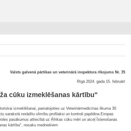
Valsts galvenā pārtikas un veterinārā inspektora rīkojums Nr. 35
Rīgā 2024. gada 15. februārī
eža cūku izmeklēšanas kārtību"
oriskai izmeklēšanai, pamatojoties uz Veterinārmedicīnas likuma 30.
tu sarakstā norādītu slimību profilaksi un kontroli papildina Eiropas
troles pasākumus attiecībā uz Āfrikas cūku mēri un atceļ Īstenošanas
šanas kārtība", nosaku medniekiem: