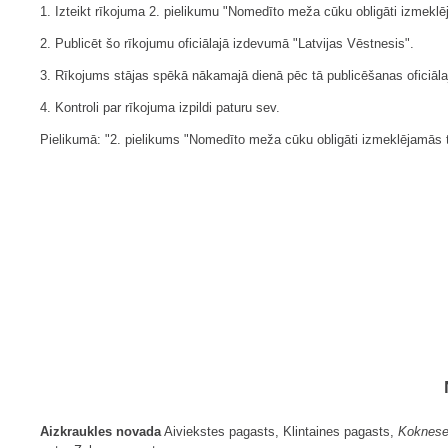
1. Izteikt rīkojuma 2. pielikumu "Nomedīto meža cūku obligāti izmeklēja
2. Publicēt šo rīkojumu oficiālajā izdevumā "Latvijas Vēstnesis".
3. Rīkojums stājas spēkā nākamajā dienā pēc tā publicēšanas oficiāla
4. Kontroli par rīkojuma izpildi paturu sev.
Pielikumā: "2. pielikums "Nomedīto meža cūku obligāti izmeklējamās te
Aizkraukles novada
Aiviekstes pagasts, Klintaines pagasts,
Koknese