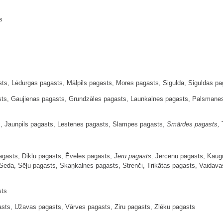
s
ts, Lēdurgas pagasts, Mālpils pagasts, Mores pagasts, Sigulda, Siguldas pa
ts, Gaujienas pagasts, Grundzāles pagasts, Launkalnes pagasts, Palsmanes
s, Jaunpils pagasts, Lestenes pagasts, Slampes pagasts,
Smārdes pagasts,
T
agasts, Dikļu pagasts, Ēveles pagasts,
Jeru pagasts,
Jērcēnu pagasts, Kaugu
da, Sēļu pagasts, Skaņkalnes pagasts, Strenči, Trikātas pagasts, Vaidava
sts
asts, Užavas pagasts, Vārves pagasts, Ziru pagasts, Zlēku pagasts