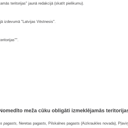
mās teritorijas" jaunā redakcijā (skatīt pielikumu).
jā izdevumā "Latvijas Vēstnesis".
ritorijas"".
Nomedīto meža cūku obligāti izmeklējamās teritorija
s pagasts,
Neretas pagasts, Pilskalnes pagasts (Aizkraukles novada), Pļavi