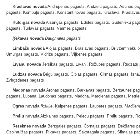
Krāslavas novada
Andrupenes pagasts, Andzeļu pagasts, Asūnes paga
pagasts, Kombuļu pagasts, Konstantinovas pagasts, Krāslava, Krāslavas
Kuldīgas novada
Alsungas pagasts, Ēdoles pagasts, Gudenieku paga
pagasts, Turlavas pagasts, Vārmes pagasts
Ķekavas novada
Daugmales pagasts
Limbažu novada
Alojas pagasts, Braslavas pagasts, Brīvzemnieku pa
Umurgas pagasts, Vidrižu pagasts, Viļķenes pagasts
Līvānu novada
Jersikas pagasts, Līvāni, Rožupes pagasts, Rudzātu 
Ludzas novada
Briģu pagasts, Ciblas pagasts, Cirmas pagasts, Isn
Zvirgzdenes pagasts
Madonas novada
Aronas pagasts, Barkavas pagasts, Bērzaunes paga
pagasts, Lubāna, Ļaudonas pagasts, Madona, Mārcienas pagasts, Mētrie
Ogres novada
Ikšķile
, Ķeipenes pagasts, Lauberes pagasts,
Madlien
Preiļu novada
Aizkalnes pagasts, Pelēču pagasts, Preiļu pagasts, R
Rēzeknes novada
Bērzgales pagasts, Čornajas pagasts, Dekšāres pa
Ozolmuižas pagasts, Rikavas pagasts, Sakstagala pagasts, Silmalas paga