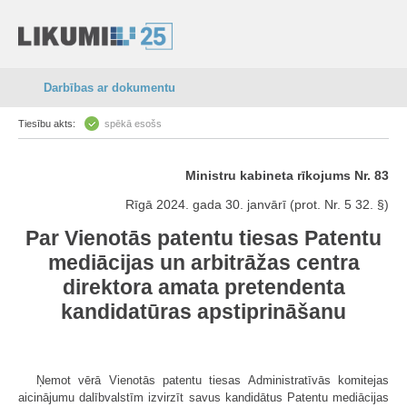
Darbības ar dokumentu
Tiesību akts:
spēkā esošs
Ministru kabineta rīkojums Nr. 83
Rīgā 2024. gada 30. janvārī (prot. Nr. 5 32. §)
Par Vienotās patentu tiesas Patentu
mediācijas un arbitrāžas centra
direktora amata pretendenta
kandidatūras apstiprināšanu
Ņemot vērā Vienotās patentu tiesas Administratīvās komitejas
aicinājumu dalībvalstīm izvirzīt savus kandidātus Patentu mediācijas