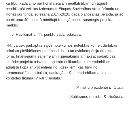
kārtību, kādā ziņo par konstatētajām neatbilstībām un atgūst
neatbilstoši veiktos izdevumus Eiropas Savienības struktūrfondu un
Kohēzijas fonda ieviešanā 2014.-2020. gada plānošanas periodā, ja šo
noteikumu 40. punktā minētajā termiņā netiek sasniegts projekta
mērķis."
6. Papildināt ar 44. punktu šādā redakcijā:
"44. Ja tiek pārkāptas šajos noteikumos noteiktās komercdarbības
atbalsta piešķiršanas prasības lidostu un aviokompāniju atbalsta
jomā, finansējuma saņēmējam ir pienākums atmaksāt sadarbības
iestādei projekta ietvaros saņemto nelikumīgo komercdarbības
atbalstu kopā ar procentiem no līdzekļiem, kas brīvi no
komercdarbības atbalsta, saskaņā ar Komercdarbības atbalsta
kontroles likuma IV vai V nodaļu."
Ministru prezidente
E. Siliņa
Satiksmes ministrs
K. Briškens