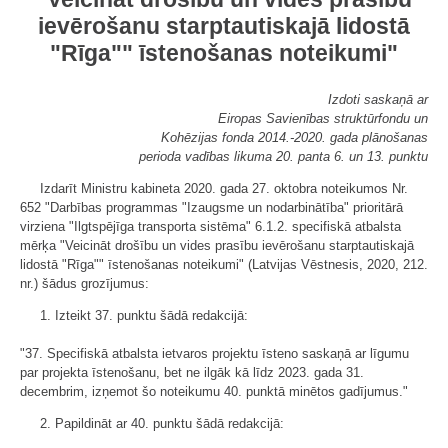
ievērošanu starptautiskajā lidostā
"Rīga"" īstenošanas noteikumi"
Izdoti saskaņā ar
Eiropas Savienības struktūrfondu un
Kohēzijas fonda 2014.-2020. gada plānošanas
perioda vadības likuma 20. panta 6. un 13. punktu
Izdarīt Ministru kabineta 2020. gada 27. oktobra noteikumos Nr.
652 "Darbības programmas "Izaugsme un nodarbinātība" prioritārā
virziena "Ilgtspējīga transporta sistēma" 6.1.2. specifiskā atbalsta
mērķa "Veicināt drošību un vides prasību ievērošanu starptautiskajā
lidostā "Rīga"" īstenošanas noteikumi" (Latvijas Vēstnesis, 2020, 212.
nr.) šādus grozījumus:
1. Izteikt 37. punktu šādā redakcijā:
"37. Specifiskā atbalsta ietvaros projektu īsteno saskaņā ar līgumu
par projekta īstenošanu, bet ne ilgāk kā līdz 2023. gada 31.
decembrim, izņemot šo noteikumu 40. punktā minētos gadījumus."
2. Papildināt ar 40. punktu šādā redakcijā: