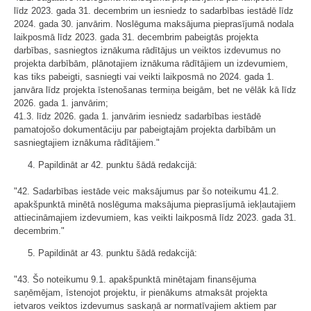
līdz 2023. gada 31. decembrim un iesniedz to sadarbības iestādē līdz
2024. gada 30. janvārim. Noslēguma maksājuma pieprasījumā nodala
laikposmā līdz 2023. gada 31. decembrim pabeigtās projekta
darbības, sasniegtos iznākuma rādītājus un veiktos izdevumus no
projekta darbībām, plānotajiem iznākuma rādītājiem un izdevumiem,
kas tiks pabeigti, sasniegti vai veikti laikposmā no 2024. gada 1.
janvāra līdz projekta īstenošanas termiņa beigām, bet ne vēlāk kā līdz
2026. gada 1. janvārim;
41.3. līdz 2026. gada 1. janvārim iesniedz sadarbības iestādē
pamatojošo dokumentāciju par pabeigtajām projekta darbībām un
sasniegtajiem iznākuma rādītājiem."
4. Papildināt ar 42. punktu šādā redakcijā:
"42. Sadarbības iestāde veic maksājumus par šo noteikumu 41.2.
apakšpunktā minētā noslēguma maksājuma pieprasījumā iekļautajiem
attiecināmajiem izdevumiem, kas veikti laikposmā līdz 2023. gada 31.
decembrim."
5. Papildināt ar 43. punktu šādā redakcijā:
"43. Šo noteikumu 9.1. apakšpunktā minētajam finansējuma
saņēmējam, īstenojot projektu, ir pienākums atmaksāt projekta
ietvaros veiktos izdevumus saskaņā ar normatīvajiem aktiem par