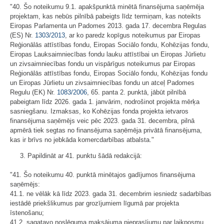
"40. Šo noteikumu 9.1. apakšpunktā minētā finansējuma saņēmēja
projektam, kas nebūs pilnībā pabeigts līdz termiņam, kas noteikts
Eiropas Parlamenta un Padomes 2013. gada 17. decembra Regulas
(ES) Nr.
1303/2013
, ar ko paredz kopīgus noteikumus par Eiropas
Reģionālās attīstības fondu, Eiropas Sociālo fondu, Kohēzijas fondu,
Eiropas Lauksaimniecības fondu lauku attīstībai un Eiropas Jūrlietu
un zivsaimniecības fondu un vispārīgus noteikumus par Eiropas
Reģionālās attīstības fondu, Eiropas Sociālo fondu, Kohēzijas fondu
un Eiropas Jūrlietu un zivsaimniecības fondu un atceļ Padomes
Regulu (EK) Nr.
1083/2006
, 65. panta 2. punktā, jābūt pilnībā
pabeigtam līdz 2026. gada 1. janvārim, nodrošinot projekta mērķa
sasniegšanu. Izmaksas, ko Kohēzijas fonda projekta ietvaros
finansējuma saņēmējs veic pēc 2023. gada 31. decembra, pilnā
apmērā tiek segtas no finansējuma saņēmēja privātā finansējuma,
kas ir brīvs no jebkāda komercdarbības atbalsta."
3. Papildināt ar 41. punktu šādā redakcijā:
"41. Šo noteikumu 40. punktā minētajos gadījumos finansējuma
saņēmējs:
41.1. ne vēlāk kā līdz 2023. gada 31. decembrim iesniedz sadarbības
iestādē priekšlikumus par grozījumiem līgumā par projekta
īstenošanu;
41.2. sagatavo noslēguma maksājuma pieprasījumu par laikposmu