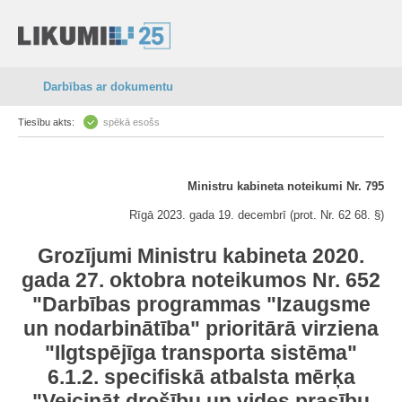
Darbības ar dokumentu
Tiesību akts:
spēkā esošs
Ministru kabineta noteikumi Nr. 795
Rīgā 2023. gada 19. decembrī (prot. Nr. 62 68. §)
Grozījumi Ministru kabineta 2020.
gada 27. oktobra noteikumos Nr. 652
"Darbības programmas "Izaugsme
un nodarbinātība" prioritārā virziena
"Ilgtspējīga transporta sistēma"
6.1.2. specifiskā atbalsta mērķa
"Veicināt drošību un vides prasību