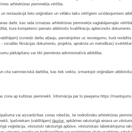
zīmes arhitektūras pieminekļa vērtība.
un restaurācijā lieto oriģinālam un vēlāku laiku vērtīgiem uzslāņojumiem atbi
šanas darbi, kas rada izmaiņas arhitektūras pieminekļa saglabājamajās vērtīb
adībā, kura kompetenci pamato atbilstošs kvalifikāciju apliecinošs dokuments.
aldītājam) izsniedz darbu atļauju, pamatojoties uz iesniegumu, kurā norādīta
- vizuālās fiksācijas dokumentu, projekta, apraksta un metodikas) izvērtēša
kumu pārkāpšanu var tikt piemērota administratīvā atbildība.
cita saimnieciskā darbība, kas tiek veikta, izmantojot oriģinālam atbilstošus
as zona ap kultūras pieminekli. Informācija par to pieejama https://mantojums.l
- īpašuma vai aizsardzības zonas robežās, lai nodrošinātu arhitektūras piemin
nekli, īpašniekam (valdītājam)
jāuztur:
apkārtnei raksturīgā ainava un vēsturis
urīgā veģetācija, vēsturiski raksturīgā apbūve, vēsturiskais labiekārtojuma rak
cētas uztveres iespēja no tradicionāliem vai nozīmīgiem skatu punktiem; rakstu