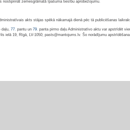
ms nostiprināt zemesgrāmatā īpašuma tiesību aprobežojumu.
ministratīvais akts stājas spēkā nākamajā dienā pēc tā publicēšanas laikrak
o daļu,
77.
pantu un
79.
panta pirmo daļu Administratīvo aktu var apstrīdēt v
ls ielā 19, Rīgā, LV-1050; pasts@mantojums.lv. Šo norādījumu apstrīdēšana 