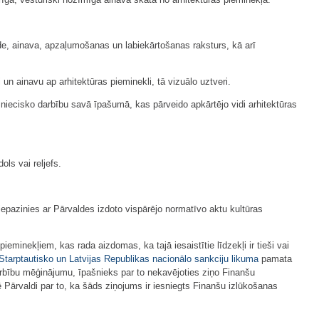
ide, ainava, apzaļumošanas un labiekārtošanas raksturs, kā arī
n ainavu ap arhitektūras pieminekli, tā vizuālo uztveri.
mniecisko darbību savā īpašumā, kas pārveido apkārtējo vidi arhitektūras
ls vai reljefs.
iepazinies ar Pārvaldes izdoto vispārējo normatīvo aktu kultūras
eminekļiem, kas rada aizdomas, ka tajā iesaistītie līdzekļi ir tieši vai
Starptautisko un Latvijas Republikas nacionālo sankciju likuma
pamata
 darbību mēģinājumu, īpašnieks par to nekavējoties ziņo Finanšu
 Pārvaldi par to, ka šāds ziņojums ir iesniegts Finanšu izlūkošanas