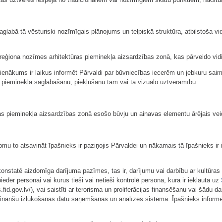
glabā tā vēsturiski nozīmīgais plānojums un telpiskā struktūra, atbilstoša v
ģiona nozīmes arhitektūras pieminekļa aizsardzības zonā, kas pārveido vidi u
pienākums ir laikus informēt Pārvaldi par būvniecības iecerēm un jebkuru sai
s pieminekļa saglabāšanu, piekļūšanu tam vai tā vizuālo uztveramību.
as pieminekļa aizsardzības zonā esošo būvju un ainavas elementu ārējais veido
omu to atsavināt īpašnieks ir paziņojis Pārvaldei un nākamais tā īpašnieks ir 
onstatē aizdomīga darījuma pazīmes, tas ir, darījumu vai darbību ar kultūras pi
pieder personai vai kurus tieši vai netieši kontrolē persona, kura ir iekļauta uz
.fid.gov.lv/), vai saistīti ar terorisma un proliferācijas finansēšanu vai šādu
t Finanšu izlūkošanas datu saņemšanas un analīzes sistēmā. Īpašnieks informē