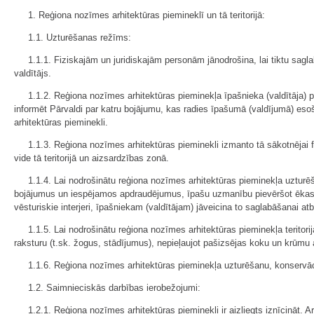
1. Reģiona nozīmes arhitektūras piemineklī un tā teritorijā:
1.1. Uzturēšanas režīms:
1.1.1. Fiziskajām un juridiskajām personām jānodrošina, lai tiktu sag
valdītājs.
1.1.2. Reģiona nozīmes arhitektūras pieminekļa īpašnieka (valdītāja) 
informēt Pārvaldi par katru bojājumu, kas radies īpašumā (valdījumā) eso
arhitektūras pieminekli.
1.1.3. Reģiona nozīmes arhitektūras pieminekli izmanto tā sākotnējai fu
vide tā teritorijā un aizsardzības zonā.
1.1.4. Lai nodrošinātu reģiona nozīmes arhitektūras pieminekļa uzturēš
bojājumus un iespējamos apdraudējumus, īpašu uzmanību pievēršot ēkas 
vēsturiskie interjeri, īpašniekam (valdītājam) jāveicina to saglabāšanai a
1.1.5. Lai nodrošinātu reģiona nozīmes arhitektūras pieminekļa teritori
raksturu (t.sk. žogus, stādījumus), nepieļaujot pašizsējas koku un krūmu 
1.1.6. Reģiona nozīmes arhitektūras pieminekļa uzturēšanu, konservāci
1.2. Saimnieciskās darbības ierobežojumi:
1.2.1. Reģiona nozīmes arhitektūras pieminekli ir aizliegts iznīcināt. A