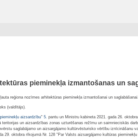
tektūras pieminekļa izmantošanas un sa
ekļauta reģiona nozīmes arhitektūras pieminekļa izmantošanai un saglabāšanai
ks (valdītājs).
 pieminekļu aizsardzību
"
5.
pantu un Ministru kabineta 2021. gada 26. oktobra
tā teritorijas un aizsardzības zonas uzturēšanas režīmu un saimnieciskās dar
novērstu saglabājamo un aizsargājamo kultūrvēsturisko vērtību iznīcināšanu v
ada 29. oktobra rīkojumā Nr. 128 "Par Valsts aizsargājamo kultūras pieminekļu 