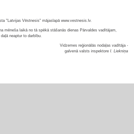
sta "Latvijas Vēstnesis" mājaslapā www.vestnesis.lv.
iena mēneša laikā no tā spēkā stāšanās dienas Pārvaldes vadītājam,
daļā neaptur to darbību.
Vidzemes reģionālās nodaļas vadītāja -
galvenā valsts inspektore
I. Liekniņa