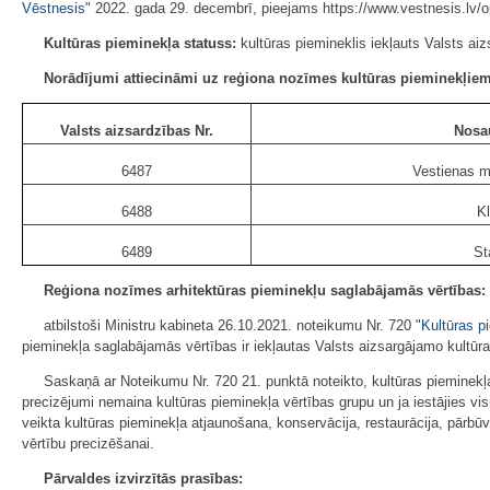
Vēstnesis
" 2022. gada 29. decembrī, pieejams https://www.vestnesis.lv/
Kultūras pieminekļa statuss:
kultūras piemineklis iekļauts Valsts aiz
Norādījumi attiecināmi uz reģiona nozīmes kultūras pieminekļiem
Valsts aizsardzības Nr.
Nosa
6487
Vestienas m
6488
Kl
6489
St
Reģiona nozīmes arhitektūras pieminekļu saglabājamās vērtības:
atbilstoši Ministru kabineta 26.10.2021. noteikumu Nr. 720 "
Kultūras p
pieminekļa saglabājamās vērtības ir iekļautas Valsts aizsargājamo kultūr
Saskaņā ar Noteikumu Nr. 720 21. punktā noteikto, kultūras pieminekļ
precizējumi nemaina kultūras pieminekļa vērtības grupu un ja iestājies vi
veikta kultūras pieminekļa atjaunošana, konservācija, restaurācija, pārbū
vērtību precizēšanai.
Pārvaldes izvirzītās prasības: