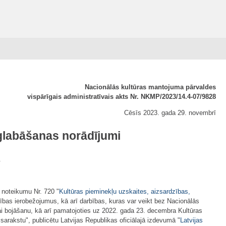
Nacionālās kultūras mantojuma pārvaldes
vispārīgais administratīvais akts Nr. NKMP/2023/14.4-07/9828
Cēsīs 2023. gada 29. novembrī
glabāšanas norādījumi
.
 noteikumu Nr. 720 "
Kultūras pieminekļu uzskaites, aizsardzības,
bības ierobežojumus, kā arī darbības, kuras var veikt bez Nacionālās
ai bojāšanu, kā arī pamatojoties uz 2022. gada 23. decembra Kultūras
sarakstu", publicētu Latvijas Republikas oficiālajā izdevumā "
Latvijas