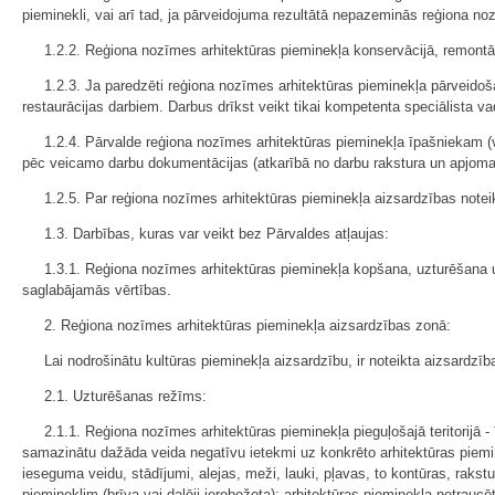
pieminekli, vai arī tad, ja pārveidojuma rezultātā nepazeminās reģiona no
1.2.2. Reģiona nozīmes arhitektūras pieminekļa konservācijā, remontā 
1.2.3. Ja paredzēti reģiona nozīmes arhitektūras pieminekļa pārveido
restaurācijas darbiem. Darbus drīkst veikt tikai kompetenta speciālista v
1.2.4. Pārvalde reģiona nozīmes arhitektūras pieminekļa īpašniekam (v
pēc veicamo darbu dokumentācijas (atkarībā no darbu rakstura un apjoma 
1.2.5. Par reģiona nozīmes arhitektūras pieminekļa aizsardzības notei
1.3. Darbības, kuras var veikt bez Pārvaldes atļaujas:
1.3.1. Reģiona nozīmes arhitektūras pieminekļa kopšana, uzturēšana un 
saglabājamās vērtības.
2. Reģiona nozīmes arhitektūras pieminekļa aizsardzības zonā:
Lai nodrošinātu kultūras pieminekļa aizsardzību, ir noteikta aizsardzīb
2.1. Uzturēšanas režīms:
2.1.1. Reģiona nozīmes arhitektūras pieminekļa pieguļošajā teritorijā 
samazinātu dažāda veida negatīvu ietekmi uz konkrēto arhitektūras piemi
ieseguma veidu, stādījumi, alejas, meži, lauki, pļavas, to kontūras, rakst
piemineklim (brīva vai daļēji ierobežota); arhitektūras pieminekļa netrau