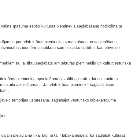
ā). Valsts īpašumā esošo kultūras pieminekļa saglabāšanu nodrošina tā
orādījumus par arhitektūras pieminekļa izmantošanu un saglabāšanu;
r būvniecības iecerēm un jebkuru saimniecisko darbību, kas pārveido
mērķiem tā, lai tiktu saglabāts arhitektūras piemineklis un kultūrvēsturiskā
hitektūras pieminekļa apsekošana (vizuālā apskate), lai noskaidrotu
 ailu aizpildījumam. Ja arhitektūras piemineklī saglabājušies
tībām.
jāveic teritorijas uzturēšana, saglabājot vēsturisko labiekārtojuma
ļiem.
daļām pieļaujama tikai tad, ja tā ir labākā iespēja, kā saglabāt kultūras