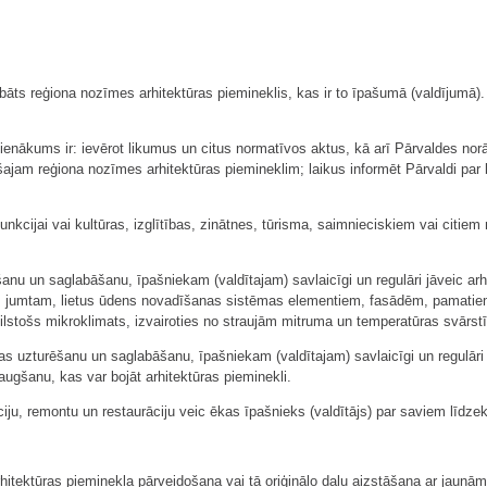
labāts reģiona nozīmes arhitektūras piemineklis, kas ir to īpašumā (valdījum
pienākums ir: ievērot likumus un citus normatīvos aktus, kā arī Pārvaldes n
šajam reģiona nozīmes arhitektūras piemineklim; laikus informēt Pārvaldi pa
nkcijai vai kultūras, izglītības, zinātnes, tūrisma, saimnieciskiem vai citiem 
anu un saglabāšanu, īpašniekam (valdītajam) savlaicīgi un regulāri jāveic ar
jumtam, lietus ūdens novadīšanas sistēmas elementiem, fasādēm, pamatiem un
tbilstošs mikroklimats, izvairoties no straujām mitruma un temperatūras svārs
jas uzturēšanu un saglabāšanu, īpašniekam (valdītajam) savlaicīgi un regulāri 
augšanu, kas var bojāt arhitektūras pieminekli.
ju, remontu un restaurāciju veic ēkas īpašnieks (valdītājs) par saviem līdzek
rhitektūras pieminekļa pārveidošana vai tā oriģinālo daļu aizstāšana ar jaunām 