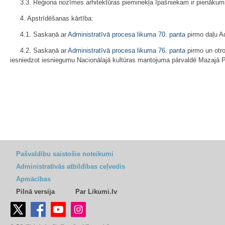
3.3. Reģiona nozīmes arhitektūras pieminekļa īpašniekam ir pienāku
4. Apstrīdēšanas kārtība:
4.1. Saskaņā ar
Administratīvā procesa likuma
70. panta
pirmo daļu Ad
4.2. Saskaņā ar
Administratīvā procesa likuma
76. panta
pirmo un otr
iesniedzot iesniegumu Nacionālajā kultūras mantojuma pārvaldē Mazajā Pi
Pašvaldību saistošie noteikumi
Administratīvās atbildības ceļvedis
Apmācības
Pilnā versija
Par Likumi.lv