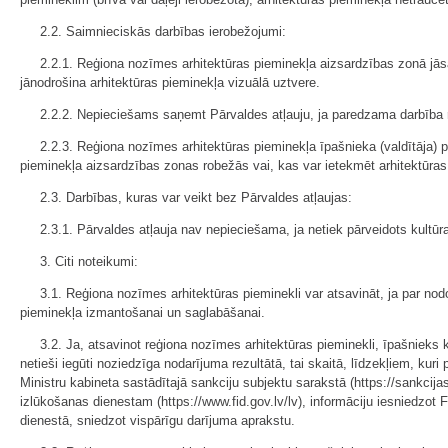
2.2. Saimnieciskās darbības ierobežojumi:
2.2.1. Reģiona nozīmes arhitektūras pieminekļa aizsardzības zonā jāsa
jānodrošina arhitektūras pieminekļa vizuālā uztvere.
2.2.2. Nepieciešams saņemt Pārvaldes atļauju, ja paredzama darbība re
2.2.3. Reģiona nozīmes arhitektūras pieminekļa īpašnieka (valdītāja) 
pieminekļa aizsardzības zonas robežās vai, kas var ietekmēt arhitektūra
2.3. Darbības, kuras var veikt bez Pārvaldes atļaujas:
2.3.1. Pārvaldes atļauja nav nepieciešama, ja netiek pārveidots kultūr
3. Citi noteikumi:
3.1. Reģiona nozīmes arhitektūras pieminekli var atsavināt, ja par nod
pieminekļa izmantošanai un saglabāšanai.
3.2. Ja, atsavinot reģiona nozīmes arhitektūras pieminekli, īpašnieks k
netieši iegūti noziedzīga nodarījuma rezultātā, tai skaitā, līdzekļiem, kuri 
Ministru kabineta sastādītajā sankciju subjektu sarakstā (https://sankcijas
izlūkošanas dienestam (https://www.fid.gov.lv/lv), informāciju iesniedzo
dienestā, sniedzot vispārīgu darījuma aprakstu.