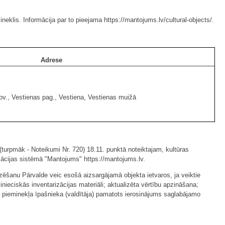
eklis. Informācija par to pieejama https://mantojums.lv/cultural-objects/.
Adrese
v., Vestienas pag., Vestiena, Vestienas muižā
 (turpmāk - Noteikumi Nr. 720) 18.11. punktā noteiktajam, kultūras
rmācijas sistēmā "Mantojums" https://mantojums.lv.
zēšanu Pārvalde veic esošā aizsargājamā objekta ietvaros, ja veiktie
nieciskās inventarizācijas materiāli; aktualizēta vērtību apzināšana;
as pieminekļa īpašnieka (valdītāja) pamatots ierosinājums saglabājamo