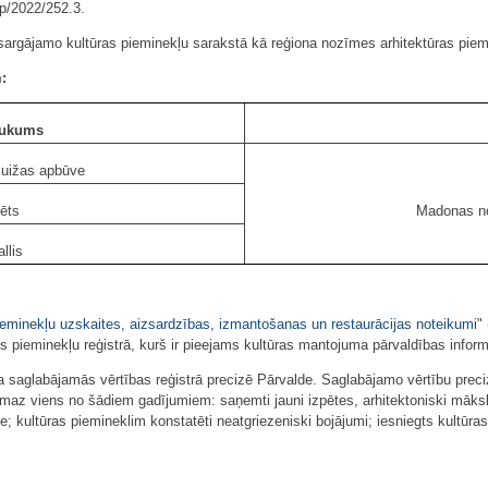
op/2022/252.3.
sargājamo kultūras pieminekļu sarakstā kā reģiona nozīmes arhitektūras piemin
:
ukums
uižas apbūve
ēts
Madonas no
allis
ieminekļu uzskaites, aizsardzības, izmantošanas un restaurācijas noteikumi
"
as pieminekļu reģistrā, kurš ir pieejams kultūras mantojuma pārvaldības info
a saglabājamās vērtības reģistrā precizē Pārvalde. Saglabājamo vērtību preci
smaz viens no šādiem gadījumiem: saņemti jauni izpētes, arhitektoniski māksli
ve; kultūras piemineklim konstatēti neatgriezeniski bojājumi; iesniegts kultūr