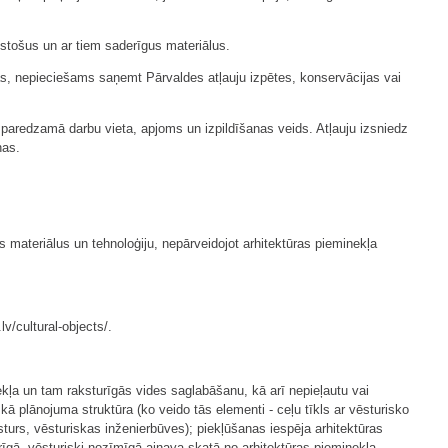
lstošus un ar tiem saderīgus materiālus.
ās, nepieciešams saņemt Pārvaldes atļauju izpētes, konservācijas vai
 paredzamā darbu vieta, apjoms un izpildīšanas veids. Atļauju izsniedz
nas.
 materiālus un tehnoloģiju, nepārveidojot arhitektūras pieminekļa
v/cultural-objects/.
ekļa un tam raksturīgās vides saglabāšanu, kā arī nepieļautu vai
kā plānojuma struktūra (ko veido tās elementi - ceļu tīkls ar vēsturisko
sturs, vēsturiskas inženierbūves); piekļūšanas iespēja arhitektūras
rīgā, vēsturiski nozīmīgā ainava skatā no arhitektūras pieminekļa.