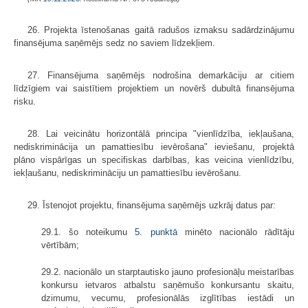
26. Projekta īstenošanas gaitā radušos izmaksu sadārdzinājumu
finansējuma saņēmējs sedz no saviem līdzekļiem.
27. Finansējuma saņēmējs nodrošina demarkāciju ar citiem
līdzīgiem vai saistītiem projektiem un novērš dubultā finansējuma
risku.
28. Lai veicinātu horizontālā principa "vienlīdzība, iekļaušana,
nediskriminācija un pamattiesību ievērošana" ieviešanu, projektā
plāno vispārīgas un specifiskas darbības, kas veicina vienlīdzību,
iekļaušanu, nediskrimināciju un pamattiesību ievērošanu.
29. Īstenojot projektu, finansējuma saņēmējs uzkrāj datus par:
29.1. šo noteikumu
5. punktā
minēto nacionālo rādītāju
vērtībām;
29.2. nacionālo un starptautisko jauno profesionāļu meistarības
konkursu ietvaros atbalstu saņēmušo konkursantu skaitu,
dzimumu, vecumu, profesionālās izglītības iestādi un