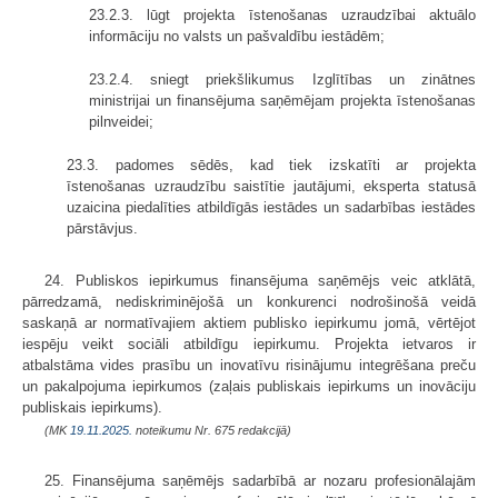
23.2.3. lūgt projekta īstenošanas uzraudzībai aktuālo
informāciju no valsts un pašvaldību iestādēm;
23.2.4. sniegt priekšlikumus Izglītības un zinātnes
ministrijai un finansējuma saņēmējam projekta īstenošanas
pilnveidei;
23.3. padomes sēdēs, kad tiek izskatīti ar projekta
īstenošanas uzraudzību saistītie jautājumi, eksperta statusā
uzaicina piedalīties atbildīgās iestādes un sadarbības iestādes
pārstāvjus.
24. Publiskos iepirkumus finansējuma saņēmējs veic atklātā,
pārredzamā, nediskriminējošā un konkurenci nodrošinošā veidā
saskaņā ar normatīvajiem aktiem publisko iepirkumu jomā, vērtējot
iespēju veikt sociāli atbildīgu iepirkumu. Projekta ietvaros ir
atbalstāma vides prasību un inovatīvu risinājumu integrēšana preču
un pakalpojuma iepirkumos (zaļais publiskais iepirkums un inovāciju
publiskais iepirkums).
(MK
19.11.2025.
noteikumu Nr. 675 redakcijā)
25. Finansējuma saņēmējs sadarbībā ar nozaru profesionālajām