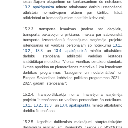
iesaistītajiem ekspertiem un konkursantiem šo noteikumu
13.2. apakšpunktā
minēto atbalstāmo darbību īstenošanai
atbilstoši normatīvajiem aktiem par kārtību, kādā
atlīdzināmi ar komandējumiem saistītie izdevumi;
15.2.3. transporta izmaksas (maksa par degvielu,
transporta pakalpojumu pirkšana, maksa par sabiedriskā
transporta izmantošanu) finansējuma saņēmēja projekta
īstenošanas un vadības personālam šo noteikumu
13.1.
,
13.2.
,
13.3.
un
13.4. apakšpunktā
minēto atbalstāmo
darbību īstenošanai atbilstoši vadošās iestādes
izstrādātajai metodikai "Vienas vienības izmaksu standarta
likmes aprēķina un piemērošanas metodika 1 km izmaksām
darbības programmas "Izaugsme un nodarbinātība" un
Eiropas Savienības kohēzijas politikas programmas 2021.–
2027. gadam īstenošanai";
15.2.4. transportlīdzekļu noma finansējuma saņēmēja
projekta īstenošanas un vadības personālam šo noteikumu
13.1.
,
13.2.
,
13.3.
un
13.4. apakšpunktā
minēto atbalstāmo
darbību īstenošanai;
15.2.5. ikgadējie dalībvalsts maksājumi starptautiskajām
dalībvalstu asociācijām
Worldskills Europe
un
Worldskills