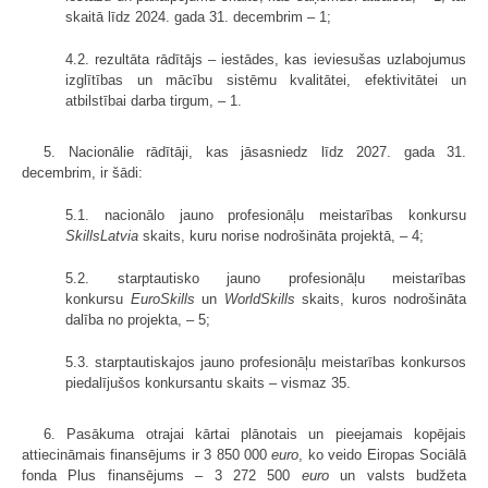
skaitā līdz 2024. gada 31. decembrim – 1;
4.2. rezultāta rādītājs – iestādes, kas ieviesušas uzlabojumus
izglītības un mācību sistēmu kvalitātei, efektivitātei un
atbilstībai darba tirgum, – 1.
5. Nacionālie rādītāji, kas jāsasniedz līdz 2027. gada 31.
decembrim, ir šādi:
5.1. nacionālo jauno profesionāļu meistarības konkursu
SkillsLatvia
skaits, kuru norise nodrošināta projektā, – 4;
5.2. starptautisko jauno profesionāļu meistarības
konkursu
EuroSkills
un
WorldSkills
skaits, kuros nodrošināta
dalība no projekta, – 5;
5.3. starptautiskajos jauno profesionāļu meistarības konkursos
piedalījušos konkursantu skaits – vismaz 35.
6. Pasākuma otrajai kārtai plānotais un pieejamais kopējais
attiecināmais finansējums ir 3 850 000
euro
, ko veido Eiropas Sociālā
fonda Plus finansējums – 3 272 500
euro
un valsts budžeta