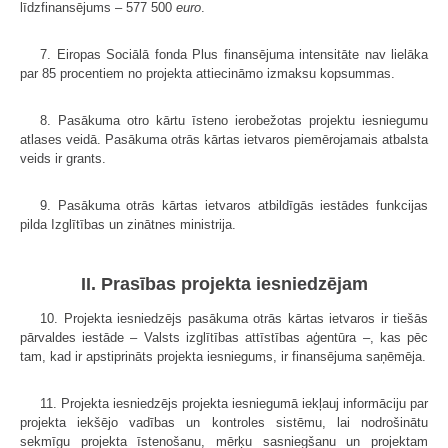
līdzfinansējums – 577 500
euro
.
7. Eiropas Sociālā fonda Plus finansējuma intensitāte nav lielāka
par 85 procentiem no projekta attiecināmo izmaksu kopsummas.
8. Pasākuma otro kārtu īsteno ierobežotas projektu iesniegumu
atlases veidā. Pasākuma otrās kārtas ietvaros piemērojamais atbalsta
veids ir grants.
9. Pasākuma otrās kārtas ietvaros atbildīgās iestādes funkcijas
pilda Izglītības un zinātnes ministrija.
II. Prasības projekta iesniedzējam
10. Projekta iesniedzējs pasākuma otrās kārtas ietvaros ir tiešās
pārvaldes iestāde – Valsts izglītības attīstības aģentūra –, kas pēc
tam, kad ir apstiprināts projekta iesniegums, ir finansējuma saņēmēja.
11. Projekta iesniedzējs projekta iesniegumā iekļauj informāciju par
projekta iekšējo vadības un kontroles sistēmu, lai nodrošinātu
sekmīgu projekta īstenošanu, mērķu sasniegšanu un projektam