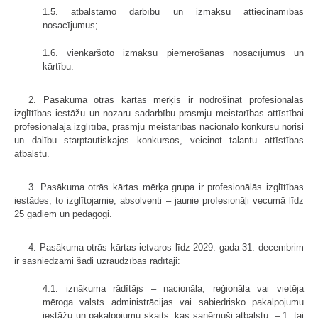
1.5. atbalstāmo darbību un izmaksu attiecināmības
nosacījumus;
1.6. vienkāršoto izmaksu piemērošanas nosacījumus un
kārtību.
2. Pasākuma otrās kārtas mērķis ir nodrošināt profesionālās
izglītības iestāžu un nozaru sadarbību prasmju meistarības attīstībai
profesionālajā izglītībā, prasmju meistarības nacionālo konkursu norisi
un dalību starptautiskajos konkursos, veicinot talantu attīstības
atbalstu.
3. Pasākuma otrās kārtas mērķa grupa ir profesionālās izglītības
iestādes, to izglītojamie, absolventi – jaunie profesionāļi vecumā līdz
25 gadiem un pedagogi.
4. Pasākuma otrās kārtas ietvaros līdz 2029. gada 31. decembrim
ir sasniedzami šādi uzraudzības rādītāji:
4.1. iznākuma rādītājs – nacionāla, reģionāla vai vietēja
mēroga valsts administrācijas vai sabiedrisko pakalpojumu
iestāžu un pakalpojumu skaits, kas saņēmuši atbalstu, – 1, tai