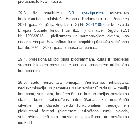
profesionālo kvalifikāciju;
29.3. šo noteikumu
5.3. apakšpunktā
minētajiem
konkursantiem atbilstoši Eiropas Parlamenta un Padomes
2021. gada 24. jūnija Regulas (ES) Nr.
2021/1057
, ar ko izveido
Eiropas Sociālo fondu Plus (ESF+) un atceļ Regulu (ES)
Nr. 1296/2013, I pielikumam un normatīvajiem aktiem, kas
nosaka Eiropas Savienības fondu projektu pārbaužu veikšanas
kārtību 2021.–2027. gada plānošanas periodā;
29.4. profesionālās izglītības programmām, kurās ir integrētas
starptautiskajiem prasmju meistarības standartiem atbilstošas
kompetences;
29.5. šādu horizontālā principa "Vienlīdzība, iekļaušana,
nediskriminācija un pamattiesību ievērošana" rādītāju – mediju
kampaņu, semināru, konferenču un komunikācijas pasākumu
skaits, kuros sabiedrības informēšanai tika nodrošināti
cilvēkiem ar dažādu veidu funkcionāliem traucējumiem
piekļūstami formāti (piemēram, tulkošana zīmju valodā,
subtitrēšana, reāllaika transkripcija, raidījumu un pasākumu
ieraksti).