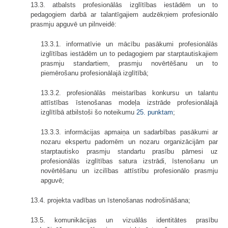
13.3. atbalsts profesionālās izglītības iestādēm un to
pedagogiem darbā ar talantīgajiem audzēkņiem profesionālo
prasmju apguvē un pilnveidē:
13.3.1. informatīvie un mācību pasākumi profesionālās
izglītības iestādēm un to pedagogiem par starptautiskajiem
prasmju standartiem, prasmju novērtēšanu un to
piemērošanu profesionālajā izglītībā;
13.3.2. profesionālās meistarības konkursu un talantu
attīstības īstenošanas modeļa izstrāde profesionālajā
izglītībā atbilstoši šo noteikumu
25. punktam
;
13.3.3. informācijas apmaiņa un sadarbības pasākumi ar
nozaru ekspertu padomēm un nozaru organizācijām par
starptautisko prasmju standartu prasību pārnesi uz
profesionālās izglītības satura izstrādi, īstenošanu un
novērtēšanu un izcilības attīstību profesionālo prasmju
apguvē;
13.4. projekta vadības un īstenošanas nodrošināšana;
13.5. komunikācijas un vizuālās identitātes prasību