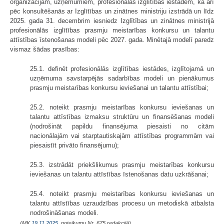
organizācijām, uzņēmumiem, profesionālās izglītības iestādēm, kā arī
pēc konsultēšanās ar Izglītības un zinātnes ministriju izstrādā un līdz
2025. gada 31. decembrim iesniedz Izglītības un zinātnes ministrijā
profesionālās izglītības prasmju meistarības konkursu un talantu
attīstības īstenošanas modeli pēc 2027. gada. Minētajā modelī paredz
vismaz šādas prasības:
25.1. definēt profesionālās izglītības iestādes, izglītojamā un
uzņēmuma savstarpējās sadarbības modeli un pienākumus
prasmju meistarības konkursu ieviešanai un talantu attīstībai;
25.2. noteikt prasmju meistarības konkursu ieviešanas un
talantu attīstības izmaksu struktūru un finansēšanas modeli
(nodrošināt papildu finansējuma piesaisti no citām
nacionālajām vai starptautiskajām attīstības programmām vai
piesaistīt privāto finansējumu);
25.3. izstrādāt priekšlikumus prasmju meistarības konkursu
ieviešanas un talantu attīstības īstenošanas datu uzkrāšanai;
25.4. noteikt prasmju meistarības konkursu ieviešanas un
talantu attīstības uzraudzības procesu un metodiskā atbalsta
nodrošināšanas modeli.
(MK
19.11.2025.
noteikumu Nr. 675 redakcijā)