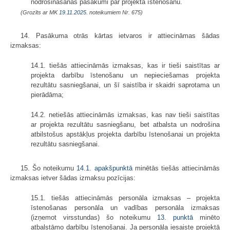
nodrošināšanas pasākumi par projekta īstenošanu.
(Grozīts ar MK
19.11.2025.
noteikumiem Nr. 675)
14. Pasākuma otrās kārtas ietvaros ir attiecināmas šādas
izmaksas:
14.1. tiešās attiecināmās izmaksas, kas ir tieši saistītas ar
projekta darbību īstenošanu un nepieciešamas projekta
rezultātu sasniegšanai, un šī saistība ir skaidri saprotama un
pierādāma;
14.2. netiešās attiecināmās izmaksas, kas nav tieši saistītas
ar projekta rezultātu sasniegšanu, bet atbalsta un nodrošina
atbilstošus apstākļus projekta darbību īstenošanai un projekta
rezultātu sasniegšanai.
15. Šo noteikumu
14.1. apakšpunktā
minētās tiešās attiecināmās
izmaksas ietver šādas izmaksu pozīcijas:
15.1. tiešās attiecināmās personāla izmaksas – projekta
īstenošanas personāla un vadības personāla izmaksas
(izņemot virsstundas) šo noteikumu
13. punktā
minēto
atbalstāmo darbību īstenošanai. Ja personāla iesaiste projektā