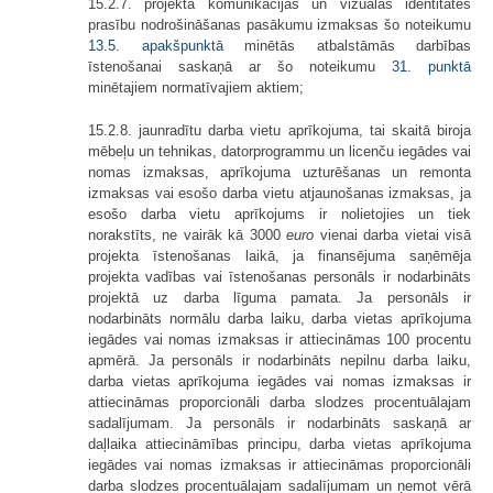
15.2.7. projekta komunikācijas un vizuālās identitātes
prasību nodrošināšanas pasākumu izmaksas šo noteikumu
13.5. apakšpunktā
minētās atbalstāmās darbības
īstenošanai saskaņā ar šo noteikumu
31. punktā
minētajiem normatīvajiem aktiem;
15.2.8. jaunradītu darba vietu aprīkojuma, tai skaitā biroja
mēbeļu un tehnikas, datorprogrammu un licenču iegādes vai
nomas izmaksas, aprīkojuma uzturēšanas un remonta
izmaksas vai esošo darba vietu atjaunošanas izmaksas, ja
esošo darba vietu aprīkojums ir nolietojies un tiek
norakstīts, ne vairāk kā 3000
euro
vienai darba vietai visā
projekta īstenošanas laikā, ja finansējuma saņēmēja
projekta vadības vai īstenošanas personāls ir nodarbināts
projektā uz darba līguma pamata. Ja personāls ir
nodarbināts normālu darba laiku, darba vietas aprīkojuma
iegādes vai nomas izmaksas ir attiecināmas 100 procentu
apmērā. Ja personāls ir nodarbināts nepilnu darba laiku,
darba vietas aprīkojuma iegādes vai nomas izmaksas ir
attiecināmas proporcionāli darba slodzes procentuālajam
sadalījumam. Ja personāls ir nodarbināts saskaņā ar
daļlaika attiecināmības principu, darba vietas aprīkojuma
iegādes vai nomas izmaksas ir attiecināmas proporcionāli
darba slodzes procentuālajam sadalījumam un ņemot vērā