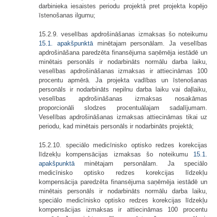
darbinieka iesaistes periodu projektā pret projekta kopējo
īstenošanas ilgumu;
15.2.9. veselības apdrošināšanas izmaksas šo noteikumu
15.1. apakšpunktā
minētajam personālam. Ja veselības
apdrošināšana paredzēta finansējuma saņēmēja iestādē un
minētais personāls ir nodarbināts normālu darba laiku,
veselības apdrošināšanas izmaksas ir attiecināmas 100
procentu apmērā. Ja projekta vadības un īstenošanas
personāls ir nodarbināts nepilnu darba laiku vai daļlaiku,
veselības apdrošināšanas izmaksas nosakāmas
proporcionāli slodzes procentuālajam sadalījumam.
Veselības apdrošināšanas izmaksas attiecināmas tikai uz
periodu, kad minētais personāls ir nodarbināts projektā;
15.2.10. speciālo medicīnisko optisko redzes korekcijas
līdzekļu kompensācijas izmaksas šo noteikumu
15.1.
apakšpunktā
minētajam personālam. Ja speciālo
medicīnisko optisko redzes korekcijas līdzekļu
kompensācija paredzēta finansējuma saņēmēja iestādē un
minētais personāls ir nodarbināts normālu darba laiku,
speciālo medicīnisko optisko redzes korekcijas līdzekļu
kompensācijas izmaksas ir attiecināmas 100 procentu