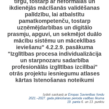
tirgū, tostarp ar neformālās un
ikdienējās mācīšanās validēšanas
palīdzību, lai atbalstītu
pamatkompetenču, tostarp
uzņēmējdarbības un digitālo
prasmju, apguvi, un sekmējot duālo
mācību sistēmu un māceklības
ieviešanu" 4.2.2.9. pasākuma
"Izglītības procesa individualizācija
un starpnozaru sadarbība
profesionālās izglītības izcilībai"
otrās projektu iesniegumu atlases
kārtas īstenošanas noteikumi
Izdoti saskaņā ar
Eiropas Savienības fondu
2021.–2027. gada plānošanas perioda vadības likuma
19. panta
6. un 13. punktu