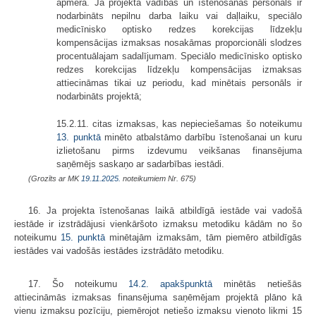
apmērā. Ja projekta vadības un īstenošanas personāls ir
nodarbināts nepilnu darba laiku vai daļlaiku, speciālo
medicīnisko optisko redzes korekcijas līdzekļu
kompensācijas izmaksas nosakāmas proporcionāli slodzes
procentuālajam sadalījumam. Speciālo medicīnisko optisko
redzes korekcijas līdzekļu kompensācijas izmaksas
attiecināmas tikai uz periodu, kad minētais personāls ir
nodarbināts projektā;
15.2.11. citas izmaksas, kas nepieciešamas šo noteikumu
13. punktā
minēto atbalstāmo darbību īstenošanai un kuru
izlietošanu pirms izdevumu veikšanas finansējuma
saņēmējs saskaņo ar sadarbības iestādi.
(Grozīts ar MK
19.11.2025.
noteikumiem Nr. 675)
16. Ja projekta īstenošanas laikā atbildīgā iestāde vai vadošā
iestāde ir izstrādājusi vienkāršoto izmaksu metodiku kādām no šo
noteikumu
15. punktā
minētajām izmaksām, tām piemēro atbildīgās
iestādes vai vadošās iestādes izstrādāto metodiku.
17. Šo noteikumu
14.2. apakšpunktā
minētās netiešās
attiecināmās izmaksas finansējuma saņēmējam projektā plāno kā
vienu izmaksu pozīciju, piemērojot netiešo izmaksu vienoto likmi 15