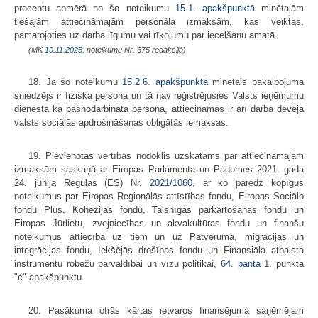
procentu apmērā no šo noteikumu
15.1. apakšpunktā
minētajām
tiešajām attiecināmajām personāla izmaksām, kas veiktas,
pamatojoties uz darba līgumu vai rīkojumu par iecelšanu amatā.
(MK
19.11.2025.
noteikumu Nr. 675 redakcijā)
18. Ja šo noteikumu
15.2.6. apakšpunktā
minētais pakalpojuma
sniedzējs ir fiziska persona un tā nav reģistrējusies Valsts ieņēmumu
dienestā kā pašnodarbināta persona, attiecināmas ir arī darba devēja
valsts sociālās apdrošināšanas obligātās iemaksas.
19. Pievienotās vērtības nodoklis uzskatāms par attiecināmajām
izmaksām saskaņā ar Eiropas Parlamenta un Padomes 2021. gada
24. jūnija Regulas (ES) Nr.
2021/1060
, ar ko paredz kopīgus
noteikumus par Eiropas Reģionālās attīstības fondu, Eiropas Sociālo
fondu Plus, Kohēzijas fondu, Taisnīgas pārkārtošanās fondu un
Eiropas Jūrlietu, zvejniecības un akvakultūras fondu un finanšu
noteikumus attiecībā uz tiem un uz Patvēruma, migrācijas un
integrācijas fondu, Iekšējās drošības fondu un Finansiāla atbalsta
instrumentu robežu pārvaldībai un vīzu politikai,
64. panta
1. punkta
"c" apakšpunktu.
20. Pasākuma otrās kārtas ietvaros finansējuma saņēmējam