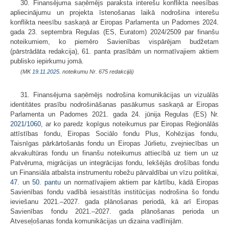
30. Finansējuma saņēmējs paraksta interešu konflikta neesības
apliecinājumu un projekta īstenošanas laikā nodrošina interešu
konflikta neesību saskaņā ar Eiropas Parlamenta un Padomes 2024.
gada 23. septembra Regulas (ES, Euratom) 2024/2509 par finanšu
noteikumiem, ko piemēro Savienības vispārējam budžetam
(pārstrādāta redakcija), 61. panta prasībām un normatīvajiem aktiem
publisko iepirkumu jomā.
(MK
19.11.2025.
noteikumu Nr. 675 redakcijā)
31. Finansējuma saņēmējs nodrošina komunikācijas un vizuālās
identitātes prasību nodrošināšanas pasākumus saskaņā ar Eiropas
Parlamenta un Padomes 2021. gada 24. jūnija Regulas (ES) Nr.
2021/1060
, ar ko paredz kopīgus noteikumus par Eiropas Reģionālās
attīstības fondu, Eiropas Sociālo fondu Plus, Kohēzijas fondu,
Taisnīgas pārkārtošanās fondu un Eiropas Jūrlietu, zvejniecības un
akvakultūras fondu un finanšu noteikumus attiecībā uz tiem un uz
Patvēruma, migrācijas un integrācijas fondu, Iekšējās drošības fondu
un Finansiāla atbalsta instrumentu robežu pārvaldībai un vīzu politikai,
47.
un
50. pantu
un normatīvajiem aktiem par kārtību, kādā Eiropas
Savienības fondu vadībā iesaistītās institūcijas nodrošina šo fondu
ieviešanu 2021.–2027. gada plānošanas periodā, kā arī Eiropas
Savienības fondu 2021.–2027. gada plānošanas perioda un
Atveseļošanas fonda komunikācijas un dizaina vadlīnijām.