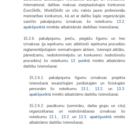
International
, dalības maksas starptautiskajos konkursos
EuroSkills, WorldSkills
un citu valstu jauno profesionāļu
meistarības konkursos, kā arī ar dalību šajās organizācijās
saistīto pakalpojumu izmaksas šo noteikumu
13.2.
apakšpunktā
minētās atbalstāmās darbības īstenošanai;
15.2.6. pakalpojumu, preču, piegāžu līgumu un īres
izmaksas (ja iepirkumu veic atbilstoši iepirkuma procedūru
reglamentējošajiem normatīvajiem aktiem, īstenojot atklātu,
pārredzamu, nediskriminējošu un konkurenci nodrošinošu
procedūru) šo noteikumu
13. punktā
minēto atbalstāmo
darbību īstenošanai:
15.2.6.1. pakalpojuma līgumu izmaksas projekta
īstenošanā iesaistītajām juridiskajām un fiziskajām
personām šo noteikumu
13.1.
,
13.2.
un
13.3.
apakšpunktā
minēto atbalstāmo darbību īstenošanai;
15.2.6.2. pasākumu (semināru, darba grupu un citu)
organizēšanas un nodrošināšanas izmaksas šo
noteikumu
13.1.
,
13.2.
un
13.3. apakšpunktā
minēto
atbalstāmo darbību īstenošanai;