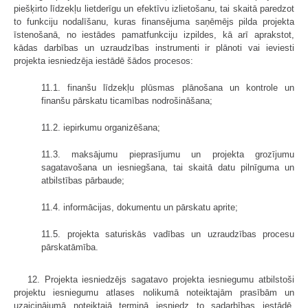
piešķirto līdzekļu lietderīgu un efektīvu izlietošanu, tai skaitā paredzot
to funkciju nodalīšanu, kuras finansējuma saņēmējs pilda projekta
īstenošanā, no iestādes pamatfunkciju izpildes, kā arī aprakstot,
kādas darbības un uzraudzības instrumenti ir plānoti vai ieviesti
projekta iesniedzēja iestādē šādos procesos:
11.1. finanšu līdzekļu plūsmas plānošana un kontrole un
finanšu pārskatu ticamības nodrošināšana;
11.2. iepirkumu organizēšana;
11.3. maksājumu pieprasījumu un projekta grozījumu
sagatavošana un iesniegšana, tai skaitā datu pilnīguma un
atbilstības pārbaude;
11.4. informācijas, dokumentu un pārskatu aprite;
11.5. projekta saturiskās vadības un uzraudzības procesu
pārskatāmība.
12. Projekta iesniedzējs sagatavo projekta iesniegumu atbilstoši
projektu iesniegumu atlases nolikumā noteiktajām prasībām un
uzaicinājumā noteiktajā termiņā iesniedz to sadarbības iestādē,