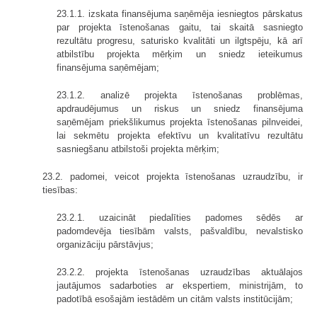
23.1.1. izskata finansējuma saņēmēja iesniegtos pārskatus
par projekta īstenošanas gaitu, tai skaitā sasniegto
rezultātu progresu, saturisko kvalitāti un ilgtspēju, kā arī
atbilstību projekta mērķim un sniedz ieteikumus
finansējuma saņēmējam;
23.1.2. analizē projekta īstenošanas problēmas,
apdraudējumus un riskus un sniedz finansējuma
saņēmējam priekšlikumus projekta īstenošanas pilnveidei,
lai sekmētu projekta efektīvu un kvalitatīvu rezultātu
sasniegšanu atbilstoši projekta mērķim;
23.2. padomei, veicot projekta īstenošanas uzraudzību, ir
tiesības:
23.2.1. uzaicināt piedalīties padomes sēdēs ar
padomdevēja tiesībām valsts, pašvaldību, nevalstisko
organizāciju pārstāvjus;
23.2.2. projekta īstenošanas uzraudzības aktuālajos
jautājumos sadarboties ar ekspertiem, ministrijām, to
padotībā esošajām iestādēm un citām valsts institūcijām;