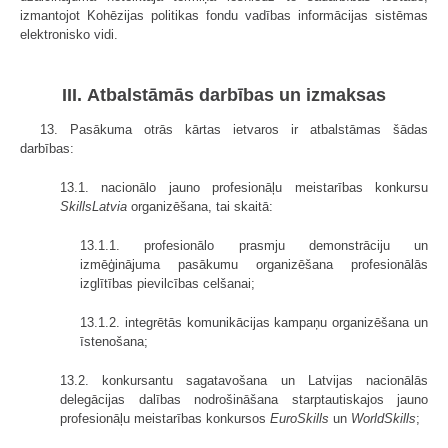
izmantojot Kohēzijas politikas fondu vadības informācijas sistēmas
elektronisko vidi.
III. Atbalstāmās darbības un izmaksas
13. Pasākuma otrās kārtas ietvaros ir atbalstāmas šādas
darbības:
13.1. nacionālo jauno profesionāļu meistarības konkursu
SkillsLatvia
organizēšana, tai skaitā:
13.1.1. profesionālo prasmju demonstrāciju un
izmēģinājuma pasākumu organizēšana profesionālās
izglītības pievilcības celšanai;
13.1.2. integrētās komunikācijas kampaņu organizēšana un
īstenošana;
13.2. konkursantu sagatavošana un Latvijas nacionālās
delegācijas dalības nodrošināšana starptautiskajos jauno
profesionāļu meistarības konkursos
EuroSkills
un
WorldSkills
;