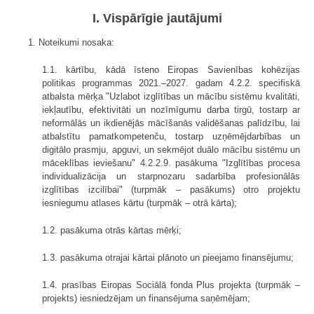
I. Vispārīgie jautājumi
1. Noteikumi nosaka:
1.1. kārtību, kādā īsteno Eiropas Savienības kohēzijas
politikas programmas 2021.–2027. gadam 4.2.2. specifiskā
atbalsta mērķa "Uzlabot izglītības un mācību sistēmu kvalitāti,
iekļautību, efektivitāti un nozīmīgumu darba tirgū, tostarp ar
neformālās un ikdienējās mācīšanās validēšanas palīdzību, lai
atbalstītu pamatkompetenču, tostarp uzņēmējdarbības un
digitālo prasmju, apguvi, un sekmējot duālo mācību sistēmu un
māceklības ieviešanu" 4.2.2.9. pasākuma "Izglītības procesa
individualizācija un starpnozaru sadarbība profesionālās
izglītības izcilībai" (turpmāk – pasākums) otro projektu
iesniegumu atlases kārtu (turpmāk – otrā kārta);
1.2. pasākuma otrās kārtas mērķi;
1.3. pasākuma otrajai kārtai plānoto un pieejamo finansējumu;
1.4. prasības Eiropas Sociālā fonda Plus projekta (turpmāk –
projekts) iesniedzējam un finansējuma saņēmējam;