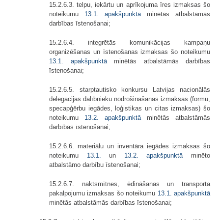
15.2.6.3. telpu, iekārtu un aprīkojuma īres izmaksas šo
noteikumu
13.1. apakšpunktā
minētās atbalstāmās
darbības īstenošanai;
15.2.6.4. integrētās komunikācijas kampaņu
organizēšanas un īstenošanas izmaksas šo noteikumu
13.1. apakšpunktā
minētās atbalstāmās darbības
īstenošanai;
15.2.6.5. starptautisko konkursu Latvijas nacionālās
delegācijas dalībnieku nodrošināšanas izmaksas (formu,
specapģērbu iegādes, loģistikas un citas izmaksas) šo
noteikumu
13.2. apakšpunktā
minētās atbalstāmās
darbības īstenošanai;
15.2.6.6. materiālu un inventāra iegādes izmaksas šo
noteikumu
13.1.
un
13.2. apakšpunktā
minēto
atbalstāmo darbību īstenošanai;
15.2.6.7. naktsmītnes, ēdināšanas un transporta
pakalpojumu izmaksas šo noteikumu
13.1.
apakšpunktā
minētās atbalstāmās darbības īstenošanai;