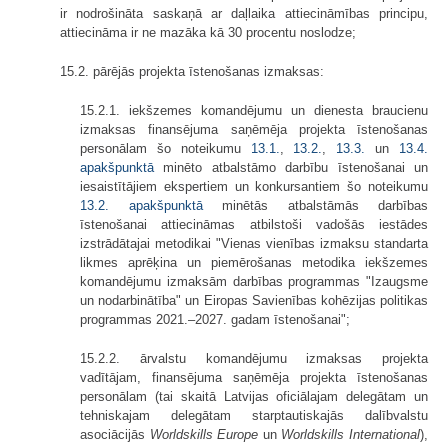
ir nodrošināta saskaņā ar daļlaika attiecināmības principu,
attiecināma ir ne mazāka kā 30 procentu noslodze;
15.2. pārējās projekta īstenošanas izmaksas:
15.2.1. iekšzemes komandējumu un dienesta braucienu
izmaksas finansējuma saņēmēja projekta īstenošanas
personālam šo noteikumu
13.1.
,
13.2.
,
13.3.
un
13.4.
apakšpunktā
minēto atbalstāmo darbību īstenošanai un
iesaistītājiem ekspertiem un konkursantiem šo noteikumu
13.2. apakšpunktā
minētās atbalstāmās darbības
īstenošanai attiecināmas atbilstoši vadošās iestādes
izstrādātajai metodikai "Vienas vienības izmaksu standarta
likmes aprēķina un piemērošanas metodika iekšzemes
komandējumu izmaksām darbības programmas "Izaugsme
un nodarbinātība" un Eiropas Savienības kohēzijas politikas
programmas 2021.–2027. gadam īstenošanai";
15.2.2. ārvalstu komandējumu izmaksas projekta
vadītājam, finansējuma saņēmēja projekta īstenošanas
personālam (tai skaitā Latvijas oficiālajam delegātam un
tehniskajam delegātam starptautiskajās dalībvalstu
asociācijās
Worldskills Europe
un
Worldskills International
),