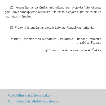
32. Finansējuma saņēmējs informāciju par projekta īstenošanas
gaitu savā tīmekļvietnē aktualizē, tiklīdz tā pieejama, bet ne retāk kā
reizi trijos mēnešos.
33. Projekta īstenošanas vieta ir Latvijas Republikas teritorija.
Ministru prezidentes pienākumu izpildītāja ‒ tieslietu ministre
I. Lībiņa-Egnere
Izglītības un zinātnes ministre
A. Čakša
Pašvaldību saistošie noteikumi
Administratīvās atbildības ceļvedis