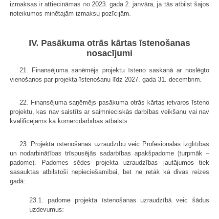
izmaksas ir attiecināmas no 2023. gada 2. janvāra, ja tās atbilst šajos
noteikumos minētajām izmaksu pozīcijām.
IV. Pasākuma otrās kārtas īstenošanas
nosacījumi
21. Finansējuma saņēmējs projektu īsteno saskaņā ar noslēgto
vienošanos par projekta īstenošanu līdz 2027. gada 31. decembrim.
22. Finansējuma saņēmējs pasākuma otrās kārtas ietvaros īsteno
projektu, kas nav saistīts ar saimnieciskās darbības veikšanu vai nav
kvalificējams kā komercdarbības atbalsts.
23. Projekta īstenošanas uzraudzību veic Profesionālās izglītības
un nodarbinātības trīspusējās sadarbības apakšpadome (turpmāk –
padome). Padomes sēdes projekta uzraudzības jautājumos tiek
sasauktas atbilstoši nepieciešamībai, bet ne retāk kā divas reizes
gadā:
23.1. padome projekta īstenošanas uzraudzībā veic šādus
uzdevumus: