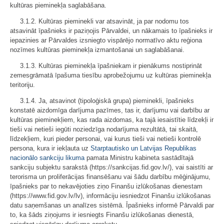
kultūras pieminekļa saglabāšana.
3.1.2. Kultūras pieminekli var atsavināt, ja par nodomu tos
atsavināt īpašnieks ir paziņojis Pārvaldei, un nākamais to īpašnieks ir
iepazinies ar Pārvaldes izsniegto vispārējo normatīvo aktu reģiona
nozīmes kultūras pieminekļa izmantošanai un saglabāšanai.
3.1.3. Kultūras pieminekļa īpašniekam ir pienākums nostiprināt
zemesgrāmatā īpašuma tiesību aprobežojumu uz kultūras pieminekļa
teritoriju.
3.1.4. Ja, atsavinot (tipoloģiskā grupa) pieminekli, īpašnieks
konstatē aizdomīga darījuma pazīmes, tas ir, darījumu vai darbību ar
kultūras pieminekļiem, kas rada aizdomas, ka tajā iesaistītie līdzekļi ir
tieši vai netieši iegūti noziedzīga nodarījuma rezultātā, tai skaitā,
līdzekļiem, kuri pieder personai, vai kurus tieši vai netieši kontrolē
persona, kura ir iekļauta uz
Starptautisko un Latvijas Republikas
nacionālo sankciju likuma
pamata Ministru kabineta sastādītajā
sankciju subjektu sarakstā (https://sankcijas.fid.gov.lv/), vai saistīti ar
terorisma un proliferācijas finansēšanu vai šādu darbību mēģinājumu,
īpašnieks par to nekavējoties ziņo Finanšu izlūkošanas dienestam
(https://www.fid.gov.lv/lv), informāciju iesniedzot Finanšu izlūkošanas
datu saņemšanas un analīzes sistēmā. Īpašnieks informē Pārvaldi par
to, ka šāds ziņojums ir iesniegts Finanšu izlūkošanas dienestā,