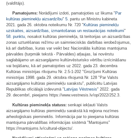
(valdītājs).
Pamatojums:
Norādījumi izdoti, pamatojoties uz likuma "
Par
kultūras pieminekļu aizsardzību
"
5.
pantu un Ministru kabineta
2021. gada 26. oktobra noteikumu Nr. 720 "
Kultūras pieminekļu
uzskaites, aizsardzības, izmantošanas un restaurācijas noteikumi
"
58. punktu
, nosakot kultūras pieminekļa, tā teritorijas un aizsardzības
zonas uzturēšanas režīmu un saimnieciskās darbības ierobežojumus,
kā arī darbības, kuras var veikt bez Nacionālās kultūras mantojuma
pārvaldes (turpmāk tekstā - Pārvaldes) atļaujas, lai novērstu
saglabājamo un aizsargājamo kultūrvēsturisko vērtību iznīcināšanu
vai bojāšanu, kā arī pamatojoties uz 2022. gada 23. decembra
Kultūras ministrijas rīkojumu Nr. 2.5-1-202 "Grozījumi Kultūras
ministrijas 1998. gada 29. oktobra rīkojumā Nr. 128 "Par Valsts
aizsargājamo kultūras pieminekļu sarakstu", publicētu Latvijas
Republikas oficiālajā izdevumā "
Latvijas Vēstnesis
" 2022. gada
29. decembrī, pieejams https://www.vestnesis.lv/op/2022/252.3.
Kultūras pieminekļa statuss:
senkapi iekļauti Valsts
aizsargājamo kultūras pieminekļu sarakstā kā reģiona nozīmes
arheoloģiskais piemineklis. Informācija par to pieejama kultūras
mantojuma pārvaldības informācijas sistēmā "Mantojums"
https://mantojums.lv/cultural-objects/.