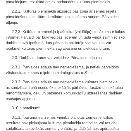
pārveidojumu rezultātā netiek apdraudēts kultūras piemineklis.
2.2.2. Kultūras pieminekļa aizsardzības zonā ar zemes reljefa
pārveidošanu saistītām darbībām nepieciešams saņemt Pārvaldes
atļauju.
2.2.3. Kultūras pieminekļa īpašnieka (valdītāja) pienākums ir laikus
informēt Pārvaldi par būvniecības iecerēm un tāda veida saimniecisko
darbību savā īpašumā, kas pārveido apkārtējo vidi vai kas var
ietekmēt kultūras pieminekļa saglabāšanu un piekļūšanu tam.
2.3. Darbības, kuras var veikt bez Pārvaldes atļaujas:
2.3.1. Pārvaldes atļauja nav nepieciešama, ja netiek pārveidots
vēsturiskais zemes reljefs un hidroloģiskais režīms.
2.3.2. Pārvaldes atļauja nav nepieciešama kultūras pieminekļa
aizsardzības zonā esošu ēku iekšējās pārbūves, fasāžu un iekštelpu
remontdarbiem, ceļu un pazemes komunikāciju uzturēšanas darbiem
esošajos apjomos.
3.
Citi noteikumi:
3.1.1. Īpašumā vai zemes vienībā plānotas zemes ierīcības
rezultātā nav pieļaujama kultūras pieminekļa teritorijas vai tās daļu
sadalīšana atsevišķās zemes vienībās, ja tādējādi tiek apdraudēta