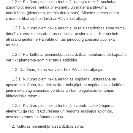
1.2.6. Kultūras pieminekļa teritorijā aizliegts meklēt senlietas,
izmantojot ierīces metāla priekšmetu un materiāla blīvuma
noteikšanai (piemēram, metāla detektorus). Minētās ierīces drīkst
izmantot tikai izpētes laikā ar Pārvaldes atļauju.
1.2.7. Kultūras pieminekļa teritorijā un tā aizsardzības zonā zemē,
ūdenī vai virs zemes atrastas senlietas pieder valstij. Par senlietu
atrašanu jāinformē Pārvalde un tās jānodod glabāšanā publiskā
muzejā.
1.2.8. Par kultūras pieminekļa aizsardzības noteikumu pārkāpšanu
var tikt piemērota administratīvā atbildība.
1.3. Darbības, kuras var veikt bez Pārvaldes atļaujas:
1.3.1. Kultūras pieminekļa teritorijas kopšana, uzturēšana un
apsaimniekošana, kas tiek veikta, nebojājot un nepārveidojot kultūras
pieminekļa saglabājamās vērtības un tam piegulošās teritorijas
hidroloģisko režīmu.
1.3.2. Kultūras pieminekļa teritorijā izvietoto labiekārtojuma
elementu (ja tādi ir) uzturēšana un remonts esošajos apjomos,
neveicot zemes rakšanas darbus.
2.
Kultūras pieminekļa aizsardzības zonā: