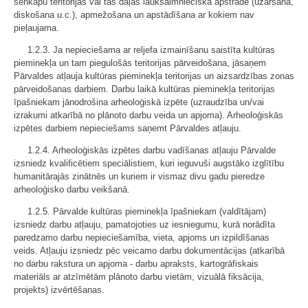
senkapu teritorijas vai tās daļas lauksaimnieciskā apstrāde (uzaršana,
diskošana u.c.), apmežošana un apstādīšana ar kokiem nav
pieļaujama.
1.2.3. Ja nepieciešama ar reljefa izmainīšanu saistīta kultūras
pieminekļa un tam piegulošās teritorijas pārveidošana, jāsaņem
Pārvaldes atļauja kultūras pieminekļa teritorijas un aizsardzības zonas
pārveidošanas darbiem. Darbu laikā kultūras pieminekļa teritorijas
īpašniekam jānodrošina arheoloģiskā izpēte (uzraudzība un/vai
izrakumi atkarībā no plānoto darbu veida un apjoma). Arheoloģiskās
izpētes darbiem nepieciešams saņemt Pārvaldes atļauju.
1.2.4. Arheoloģiskās izpētes darbu vadīšanas atļauju Pārvalde
izsniedz kvalificētiem speciālistiem, kuri ieguvuši augstāko izglītību
humanitārajās zinātnēs un kuriem ir vismaz divu gadu pieredze
arheoloģisko darbu veikšanā.
1.2.5. Pārvalde kultūras pieminekļa īpašniekam (valdītājam)
izsniedz darbu atļauju, pamatojoties uz iesniegumu, kurā norādīta
paredzamo darbu nepieciešamība, vieta, apjoms un izpildīšanas
veids. Atļauju izsniedz pēc veicamo darbu dokumentācijas (atkarībā
no darbu rakstura un apjoma - darbu apraksts, kartogrāfiskais
materiāls ar atzīmētām plānoto darbu vietām, vizuālā fiksācija,
projekts) izvērtēšanas.