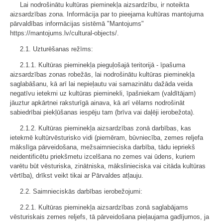
Lai nodrošinātu kultūras pieminekļa aizsardzību, ir noteikta
aizsardzības zona. Informācija par to pieejama kultūras mantojuma
pārvaldības informācijas sistēmā "Mantojums"
https://mantojums.lv/cultural-objects/.
2.1. Uzturēšanas režīms:
2.1.1. Kultūras pieminekļa pieguļošajā teritorijā - īpašuma
aizsardzības zonas robežās, lai nodrošinātu kultūras pieminekļa
saglabāšanu, kā arī lai nepieļautu vai samazinātu dažāda veida
negatīvu ietekmi uz kultūras pieminekli, īpašniekam (valdītājam)
jāuztur apkārtnei raksturīgā ainava, kā arī vēlams nodrošināt
sabiedrībai piekļūšanas iespēju tam (brīva vai daļēji ierobežota).
2.1.2. Kultūras pieminekļa aizsardzības zonā darbības, kas
ietekmē kultūrvēsturisko vidi (piemēram, būvniecība, zemes reljefa
mākslīga pārveidošana, mežsaimnieciska darbība, tādu iepriekš
neidentificētu priekšmetu izcelšana no zemes vai ūdens, kuriem
varētu būt vēsturiska, zinātniska, mākslinieciska vai citāda kultūras
vērtība), drīkst veikt tikai ar Pārvaldes atļauju.
2.2. Saimnieciskās darbības ierobežojumi:
2.2.1. Kultūras pieminekļa aizsardzības zonā saglabājams
vēsturiskais zemes reljefs, tā pārveidošana pieļaujama gadījumos, ja