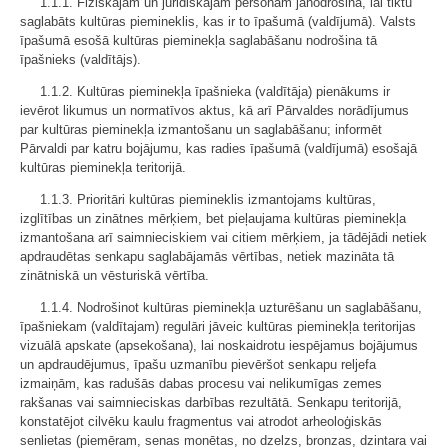
1.1.1. Fiziskajām un juridiskajām personām jānodrošina, lai tiktu
saglabāts kultūras piemineklis, kas ir to īpašumā (valdījumā). Valsts
īpašumā esošā kultūras pieminekļa saglabāšanu nodrošina tā
īpašnieks (valdītājs).
1.1.2. Kultūras pieminekļa īpašnieka (valdītāja) pienākums ir
ievērot likumus un normatīvos aktus, kā arī Pārvaldes norādījumus
par kultūras pieminekļa izmantošanu un saglabāšanu; informēt
Pārvaldi par katru bojājumu, kas radies īpašumā (valdījumā) esošajā
kultūras pieminekļa teritorijā.
1.1.3. Prioritāri kultūras piemineklis izmantojams kultūras,
izglītības un zinātnes mērķiem, bet pieļaujama kultūras pieminekļa
izmantošana arī saimnieciskiem vai citiem mērķiem, ja tādējādi netiek
apdraudētas senkapu saglabājamās vērtības, netiek mazināta tā
zinātniskā un vēsturiskā vērtība.
1.1.4. Nodrošinot kultūras pieminekļa uzturēšanu un saglabāšanu,
īpašniekam (valdītajam) regulāri jāveic kultūras pieminekļa teritorijas
vizuālā apskate (apsekošana), lai noskaidrotu iespējamus bojājumus
un apdraudējumus, īpašu uzmanību pievēršot senkapu reljefa
izmaiņām, kas radušās dabas procesu vai nelikumīgas zemes
rakšanas vai saimnieciskas darbības rezultātā. Senkapu teritorijā,
konstatējot cilvēku kaulu fragmentus vai atrodot arheoloģiskās
senlietas (piemēram, senas monētas, no dzelzs, bronzas, dzintara vai