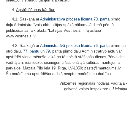
sniedzot vispārīgu darījuma aprakstu.
4.
Apstrīdēšanas kārtība:
4.1. Saskaņā ar
Administratīvā procesa likuma
70. panta
pirmo
daļu Administratīvais akts stājas spēkā nākamajā dienā pēc tā
publicēšanas laikraksta "Latvijas Vēstnesis" mājaslapā
www.vestnesis.lv.
4.2. Saskaņā ar
Administratīvā procesa likuma
76. panta
pirmo un
otro daļu,
77. pantu
un
79.
panta pirmo daļu Administratīvo aktu var
apstrīdēt viena mēneša laikā no tā spēkā stāšanās dienas Pārvaldes
vadītājam, iesniedzot iesniegumu Nacionālajā kultūras mantojuma
pārvaldē, Mazajā Pils ielā 19, Rīgā, LV-1050; pasts@mantojums.lv.
Šo norādījumu apstrīdēšana daļā neaptur norādījumu darbību.
Vidzemes reģionālās nodaļas vadītāja -
galvenā valsts inspektore
I. Liekniņa