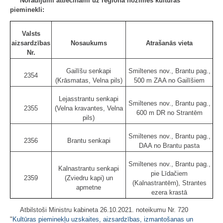
Norādījumi attiecināmi uz reģiona nozīmes kultūras
pieminekli:
Valsts
aizsardzības
Nosaukums
Atrašanās vieta
Nr.
Gailīšu senkapi
Smiltenes nov., Brantu pag.,
2354
(Krāsmatas, Velna pils)
500 m ZAA no Gailīšiem
Lejasstrantu senkapi
Smiltenes nov., Brantu pag.,
2355
(Velna kravantes, Velna
600 m DR no Strantēm
pils)
Smiltenes nov., Brantu pag.,
2356
Brantu senkapi
DAA no Brantu pasta
Smiltenes nov., Brantu pag.,
Kalnastrantu senkapi
pie Līdačiem
2359
(Zviedru kapi) un
(Kalnastrantēm), Strantes
apmetne
ezera krastā
Atbilstoši Ministru kabineta 26.10.2021. noteikumu Nr. 720
"
Kultūras pieminekļu uzskaites, aizsardzības, izmantošanas un