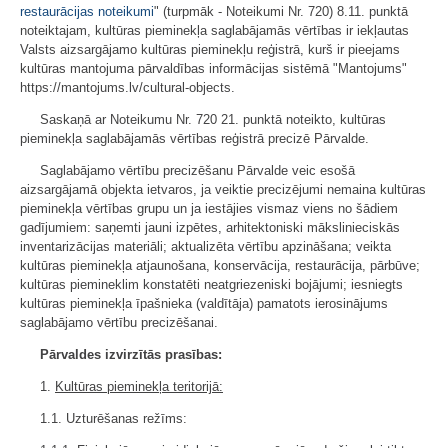
restaurācijas noteikumi
" (turpmāk - Noteikumi Nr. 720) 8.11. punktā
noteiktajam, kultūras pieminekļa saglabājamās vērtības ir iekļautas
Valsts aizsargājamo kultūras pieminekļu reģistrā, kurš ir pieejams
kultūras mantojuma pārvaldības informācijas sistēmā "Mantojums"
https://mantojums.lv/cultural-objects.
Saskaņā ar Noteikumu Nr. 720 21. punktā noteikto, kultūras
pieminekļa saglabājamās vērtības reģistrā precizē Pārvalde.
Saglabājamo vērtību precizēšanu Pārvalde veic esošā
aizsargājamā objekta ietvaros, ja veiktie precizējumi nemaina kultūras
pieminekļa vērtības grupu un ja iestājies vismaz viens no šādiem
gadījumiem: saņemti jauni izpētes, arhitektoniski mākslinieciskās
inventarizācijas materiāli; aktualizēta vērtību apzināšana; veikta
kultūras pieminekļa atjaunošana, konservācija, restaurācija, pārbūve;
kultūras piemineklim konstatēti neatgriezeniski bojājumi; iesniegts
kultūras pieminekļa īpašnieka (valdītāja) pamatots ierosinājums
saglabājamo vērtību precizēšanai.
Pārvaldes izvirzītās prasības:
1.
Kultūras pieminekļa teritorijā:
1.1. Uzturēšanas režīms: