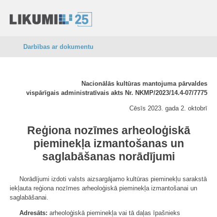
Darbības ar dokumentu
Nacionālās kultūras mantojuma pārvaldes
vispārīgais administratīvais akts Nr. NKMP/2023/14.4-07/7775
Cēsīs 2023. gada 2. oktobrī
Reģiona nozīmes arheoloģiskā
pieminekļa izmantošanas un
saglabāšanas norādījumi
Norādījumi izdoti valsts aizsargājamo kultūras pieminekļu sarakstā
iekļauta reģiona nozīmes arheoloģiskā pieminekļa izmantošanai un
saglabāšanai.
Adresāts:
arheoloģiskā pieminekļa vai tā daļas īpašnieks