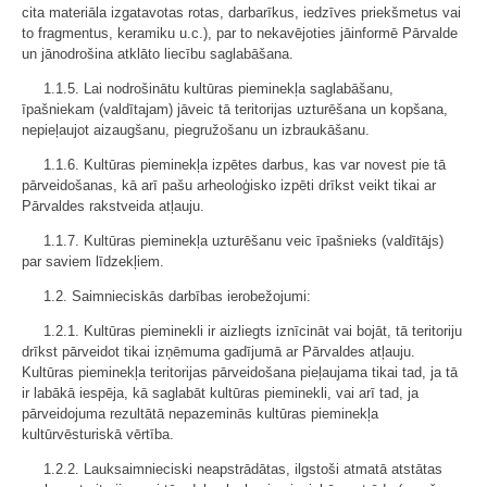
cita materiāla izgatavotas rotas, darbarīkus, iedzīves priekšmetus vai
to fragmentus, keramiku u.c.), par to nekavējoties jāinformē Pārvalde
un jānodrošina atklāto liecību saglabāšana.
1.1.5. Lai nodrošinātu kultūras pieminekļa saglabāšanu,
īpašniekam (valdītajam) jāveic tā teritorijas uzturēšana un kopšana,
nepieļaujot aizaugšanu, piegružošanu un izbraukāšanu.
1.1.6. Kultūras pieminekļa izpētes darbus, kas var novest pie tā
pārveidošanas, kā arī pašu arheoloģisko izpēti drīkst veikt tikai ar
Pārvaldes rakstveida atļauju.
1.1.7. Kultūras pieminekļa uzturēšanu veic īpašnieks (valdītājs)
par saviem līdzekļiem.
1.2. Saimnieciskās darbības ierobežojumi:
1.2.1. Kultūras pieminekli ir aizliegts iznīcināt vai bojāt, tā teritoriju
drīkst pārveidot tikai izņēmuma gadījumā ar Pārvaldes atļauju.
Kultūras pieminekļa teritorijas pārveidošana pieļaujama tikai tad, ja tā
ir labākā iespēja, kā saglabāt kultūras pieminekli, vai arī tad, ja
pārveidojuma rezultātā nepazeminās kultūras pieminekļa
kultūrvēsturiskā vērtība.
1.2.2. Lauksaimnieciski neapstrādātas, ilgstoši atmatā atstātas