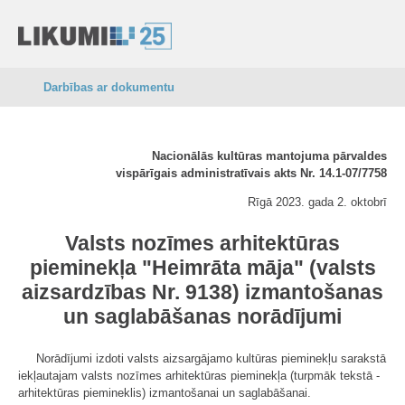
Darbības ar dokumentu
Nacionālās kultūras mantojuma pārvaldes
vispārīgais administratīvais akts Nr. 14.1-07/7758
Rīgā 2023. gada 2. oktobrī
Valsts nozīmes arhitektūras
pieminekļa "Heimrāta māja" (valsts
aizsardzības Nr. 9138) izmantošanas
un saglabāšanas norādījumi
Norādījumi izdoti valsts aizsargājamo kultūras pieminekļu sarakstā
iekļautajam valsts nozīmes arhitektūras pieminekļa (turpmāk tekstā -
arhitektūras piemineklis) izmantošanai un saglabāšanai.