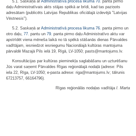
5.1. Saskaņā ar
Administratīvā procesa likuma
70.
panta pirmo
daļu Administratīvais akts stājas spēkā ar brīdi, kad tas paziņots
adresātam (publicēts Latvijas Republikas oficiālajā izdevējā "Latvijas
Vēstnesis").
5.2. Saskaņā ar
Administratīvā procesa likuma
76.
panta pirmo un
otro daļu,
77.
pantu un
79.
panta pirmo daļu Administratīvo aktu var
apstrīdēt viena mēneša laikā no tā spēkā stāšanās dienas Pārvaldes
vadītājam, iesniedzot iesniegumu Nacionālajā kultūras mantojuma
pārvaldē Mazajā Pils ielā 19, Rīgā, LV-1050; pasts@mantojums.lv.
Konsultācijas par kultūras pieminekļa saglabāšanu un uzturēšanu
Jūs varat saņemt Pārvaldes Rīgas reģionālajā nodaļā (adrese: Pils
iela 22, Rīga, LV-1050; e-pasta adrese: riga@mantojums.lv; tālrunis
67213757, 66164796).
Rīgas reģionālās nodaļas vadītāja
I. Marta