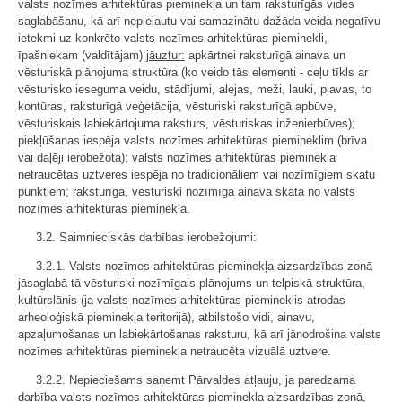
valsts nozīmes arhitektūras pieminekļa un tam raksturīgās vides
saglabāšanu, kā arī nepieļautu vai samazinātu dažāda veida negatīvu
ietekmi uz konkrēto valsts nozīmes arhitektūras pieminekli,
īpašniekam (valdītājam)
jāuztur:
apkārtnei raksturīgā ainava un
vēsturiskā plānojuma struktūra (ko veido tās elementi - ceļu tīkls ar
vēsturisko ieseguma veidu, stādījumi, alejas, meži, lauki, pļavas, to
kontūras, raksturīgā veģetācija, vēsturiski raksturīgā apbūve,
vēsturiskais labiekārtojuma raksturs, vēsturiskas inženierbūves);
piekļūšanas iespēja valsts nozīmes arhitektūras piemineklim (brīva
vai daļēji ierobežota); valsts nozīmes arhitektūras pieminekļa
netraucētas uztveres iespēja no tradicionāliem vai nozīmīgiem skatu
punktiem; raksturīgā, vēsturiski nozīmīgā ainava skatā no valsts
nozīmes arhitektūras pieminekļa.
3.2. Saimnieciskās darbības ierobežojumi:
3.2.1. Valsts nozīmes arhitektūras pieminekļa aizsardzības zonā
jāsaglabā tā vēsturiski nozīmīgais plānojums un telpiskā struktūra,
kultūrslānis (ja valsts nozīmes arhitektūras piemineklis atrodas
arheoloģiskā pieminekļa teritorijā), atbilstošo vidi, ainavu,
apzaļumošanas un labiekārtošanas raksturu, kā arī jānodrošina valsts
nozīmes arhitektūras pieminekļa netraucēta vizuālā uztvere.
3.2.2. Nepieciešams saņemt Pārvaldes atļauju, ja paredzama
darbība valsts nozīmes arhitektūras pieminekļa aizsardzības zonā,