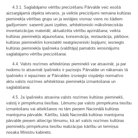
4.3.1. Saglabājamo vērtību precizēšanu Pārvalde veic esošā
aizsargājamā objekta ietvaros, ja veiktie precizējumi nemaina kultūras
pieminekļa vērtības grupu un ja iestājies vismaz viens no šādiem
gadījumiem: saņemti jauni izpētes, arhitektoniski mākslinieciskās
inventarizācijas materiāli; aktualizēta vērtību apzināšana; veikta
kultūras pieminekļa atjaunošana, konservācija, restaurācija, pārbūve;
kultūras piemineklim konstatēti neatgriezeniski bojājumi; iesniegts
kultūras pieminekļa īpašnieka (valdītāja) pamatots ierosinājums
saglabājamo vērtību precizēšanai.
4.4. Valsts nozīmes arhitektūras pieminekli var atsavināt, ja par
nodomu to atsavināt īpašnieks ir paziņojis Pārvaldei un nākamais tā
īpašnieks ir iepazinies ar Pārvaldes izsniegto vispārējo normatīvo
aktu valsts nozīmes arhitektūras pieminekļa izmantošanai un
saglabāšanai.
4.5. Ja īpašnieks atsavina valsts nozīmes kultūras pieminekli,
valstij ir pirmpirkuma tiesības. Lēmumu par valsts pirmpirkuma tiesību
izmantošanu vai atteikšanos no tām pieņem Nacionālā kultūras
mantojuma pārvalde. Kārtību, kādā Nacionālā kultūras mantojuma
pārvalde pieņem attiecīgo lēmumu, kā arī valsts nozīmes kultūras
pieminekļu pirmpirkuma tiesību realizācijas kārtību un termiņus
nosaka Ministru kabinets.