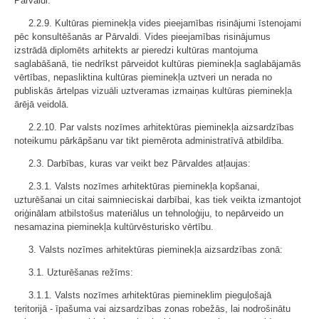
Pārvaldi.
2.2.9. Kultūras pieminekļa vides pieejamības risinājumi īstenojami
pēc konsultēšanās ar Pārvaldi. Vides pieejamības risinājumus
izstrādā diplomēts arhitekts ar pieredzi kultūras mantojuma
saglabāšanā, tie nedrīkst pārveidot kultūras pieminekļa saglabājamās
vērtības, nepasliktina kultūras pieminekļa uztveri un nerada no
publiskās ārtelpas vizuāli uztveramas izmaiņas kultūras pieminekļa
ārējā veidolā.
2.2.10. Par valsts nozīmes arhitektūras pieminekļa aizsardzības
noteikumu pārkāpšanu var tikt piemērota administratīvā atbildība.
2.3. Darbības, kuras var veikt bez Pārvaldes atļaujas:
2.3.1. Valsts nozīmes arhitektūras pieminekļa kopšanai,
uzturēšanai un citai saimnieciskai darbībai, kas tiek veikta izmantojot
oriģinālam atbilstošus materiālus un tehnoloģiju, to nepārveido un
nesamazina pieminekļa kultūrvēsturisko vērtību.
3. Valsts nozīmes arhitektūras pieminekļa aizsardzības zonā:
3.1. Uzturēšanas režīms:
3.1.1. Valsts nozīmes arhitektūras piemineklim pieguļošajā
teritorijā - īpašuma vai aizsardzības zonas robežās, lai nodrošinātu