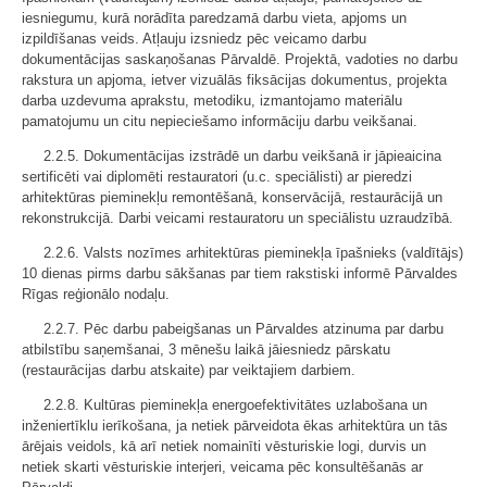
iesniegumu, kurā norādīta paredzamā darbu vieta, apjoms un
izpildīšanas veids. Atļauju izsniedz pēc veicamo darbu
dokumentācijas saskaņošanas Pārvaldē. Projektā, vadoties no darbu
rakstura un apjoma, ietver vizuālās fiksācijas dokumentus, projekta
darba uzdevuma aprakstu, metodiku, izmantojamo materiālu
pamatojumu un citu nepieciešamo informāciju darbu veikšanai.
2.2.5. Dokumentācijas izstrādē un darbu veikšanā ir jāpieaicina
sertificēti vai diplomēti restauratori (u.c. speciālisti) ar pieredzi
arhitektūras pieminekļu remontēšanā, konservācijā, restaurācijā un
rekonstrukcijā. Darbi veicami restauratoru un speciālistu uzraudzībā.
2.2.6. Valsts nozīmes arhitektūras pieminekļa īpašnieks (valdītājs)
10 dienas pirms darbu sākšanas par tiem rakstiski informē Pārvaldes
Rīgas reģionālo nodaļu.
2.2.7. Pēc darbu pabeigšanas un Pārvaldes atzinuma par darbu
atbilstību saņemšanai, 3 mēnešu laikā jāiesniedz pārskatu
(restaurācijas darbu atskaite) par veiktajiem darbiem.
2.2.8. Kultūras pieminekļa energoefektivitātes uzlabošana un
inženiertīklu ierīkošana, ja netiek pārveidota ēkas arhitektūra un tās
ārējais veidols, kā arī netiek nomainīti vēsturiskie logi, durvis un
netiek skarti vēsturiskie interjeri, veicama pēc konsultēšanās ar