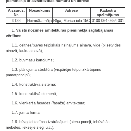
pieminekļa ar aizsardzības numuru un adresi:
Aizsardz.
Nosaukums
Adrese
Kadastra
Nr.
apzīmējums
9138
Heimrāta māja
Rīga, Morica iela 15C
0100 064 0354 001
1.
Valsts nozīmes arhitektūras pieminekļa saglabājamās
vērtības:
1.1. celtnes/būves telpiskais risinājums ainavā, vidē (pilsētvides
ainavā, lauku ainavā);
1.2. būvmasu kārtojums;
1.3. plānojuma struktūra (vispārējie telpu izkārtojums
pamatprincipi);
1.4. konstruktīvā sistēma;
1.5. konstruktīvā elementi;
1.6. vienkārša fasādes (fasāžu) arhitektūra;
1.7. jumta forma;
1.8. būvgaldniecības izstrādājumi (sienu paneļi, iebūvētās
mēbeles, iekšējie slēģi u.c.).