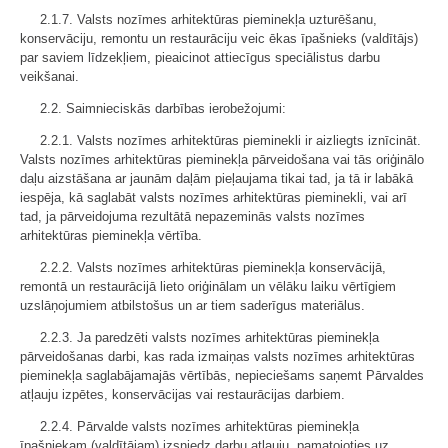
2.1.7. Valsts nozīmes arhitektūras pieminekļa uzturēšanu,
konservāciju, remontu un restaurāciju veic ēkas īpašnieks (valdītājs)
par saviem līdzekļiem, pieaicinot attiecīgus speciālistus darbu
veikšanai.
2.2. Saimnieciskās darbības ierobežojumi:
2.2.1. Valsts nozīmes arhitektūras pieminekli ir aizliegts iznīcināt.
Valsts nozīmes arhitektūras pieminekļa pārveidošana vai tās oriģinālo
daļu aizstāšana ar jaunām daļām pieļaujama tikai tad, ja tā ir labākā
iespēja, kā saglabāt valsts nozīmes arhitektūras pieminekli, vai arī
tad, ja pārveidojuma rezultātā nepazeminās valsts nozīmes
arhitektūras pieminekļa vērtība.
2.2.2. Valsts nozīmes arhitektūras pieminekļa konservācijā,
remontā un restaurācijā lieto oriģinālam un vēlāku laiku vērtīgiem
uzslāņojumiem atbilstošus un ar tiem saderīgus materiālus.
2.2.3. Ja paredzēti valsts nozīmes arhitektūras pieminekļa
pārveidošanas darbi, kas rada izmaiņas valsts nozīmes arhitektūras
pieminekļa saglabājamajās vērtībās, nepieciešams saņemt Pārvaldes
atļauju izpētes, konservācijas vai restaurācijas darbiem.
2.2.4. Pārvalde valsts nozīmes arhitektūras pieminekļa
īpašniekam (valdītājam) izsniedz darbu atļauju, pamatojoties uz