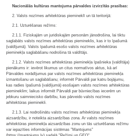
Nacionālās kultūras mantojuma pārvaldes izvirzītās prasības:
2. Valsts nozīmes arhitektūras piemineklī un tā teritorijā:
2.1. Uzturēšanas režīms:
2.1.1. Fiziskajām un juridiskajām personām jānodrošina, lai tiktu
saglabāts valsts nozīmes arhitektūras piemineklis, kas ir to īpašumā
(valdījumā). Valsts īpašumā esošo valsts nozīmes arhitektūras
pieminekļa saglabāšanu nodrošina tā valdītājs.
2.1.2. Valsts nozīmes arhitektūras pieminekļa īpašnieka (valdītāja)
pienākums ir: ievērot likumus un citus normatīvos aktus, kā arī
Pārvaldes norādījumus par valsts nozīmes arhitektūras pieminekļa
izmantošanu un saglabāšanu; informēt Pārvaldi par katru bojājumu,
kas radies īpašumā (valdījumā) esošajam valsts nozīmes arhitektūras
piemineklim; laikus informēt Pārvaldi par būvniecības iecerēm un
jebkuru saimniecisko darbību, kas pārveido valsts nozīmes
arhitektūras pieminekli.
2.1.3. Lai nodrošinātu valsts nozīmes arhitektūras pieminekļa
aizsardzību, ir noteikta aizsardzības zona. Ar valsts nozīmes
arhitektūras pieminekļa aizsardzības zonu un tās uzturēšanas režīmu
var iepazīties informācijas sistēmas "Mantojums"
(https://mantojums.lv) sadaļā "Režīmi un ĢEO".