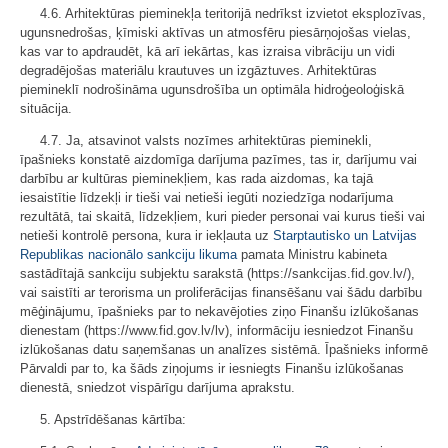
4.6. Arhitektūras pieminekļa teritorijā nedrīkst izvietot eksplozīvas,
ugunsnedrošas, ķīmiski aktīvas un atmosfēru piesārņojošas vielas,
kas var to apdraudēt, kā arī iekārtas, kas izraisa vibrāciju un vidi
degradējošas materiālu krautuves un izgāztuves. Arhitektūras
piemineklī nodrošināma ugunsdrošība un optimāla hidroģeoloģiskā
situācija.
4.7. Ja, atsavinot valsts nozīmes arhitektūras pieminekli,
īpašnieks konstatē aizdomīga darījuma pazīmes, tas ir, darījumu vai
darbību ar kultūras pieminekļiem, kas rada aizdomas, ka tajā
iesaistītie līdzekļi ir tieši vai netieši iegūti noziedzīga nodarījuma
rezultātā, tai skaitā, līdzekļiem, kuri pieder personai vai kurus tieši vai
netieši kontrolē persona, kura ir iekļauta uz
Starptautisko un Latvijas
Republikas nacionālo sankciju likuma
pamata Ministru kabineta
sastādītajā sankciju subjektu sarakstā (https://sankcijas.fid.gov.lv/),
vai saistīti ar terorisma un proliferācijas finansēšanu vai šādu darbību
mēģinājumu, īpašnieks par to nekavējoties ziņo Finanšu izlūkošanas
dienestam (https://www.fid.gov.lv/lv), informāciju iesniedzot Finanšu
izlūkošanas datu saņemšanas un analīzes sistēmā. Īpašnieks informē
Pārvaldi par to, ka šāds ziņojums ir iesniegts Finanšu izlūkošanas
dienestā, sniedzot vispārīgu darījuma aprakstu.
5. Apstrīdēšanas kārtība: