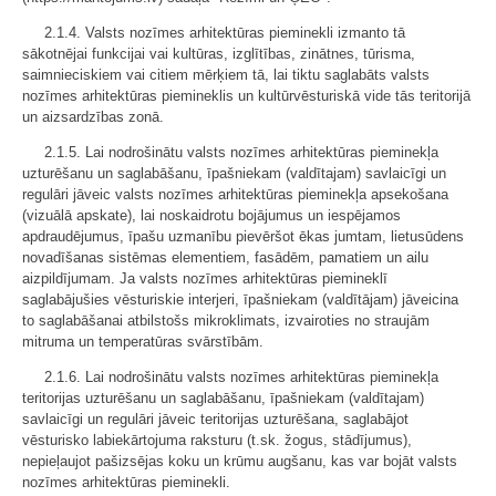
2.1.4. Valsts nozīmes arhitektūras pieminekli izmanto tā
sākotnējai funkcijai vai kultūras, izglītības, zinātnes, tūrisma,
saimnieciskiem vai citiem mērķiem tā, lai tiktu saglabāts valsts
nozīmes arhitektūras piemineklis un kultūrvēsturiskā vide tās teritorijā
un aizsardzības zonā.
2.1.5. Lai nodrošinātu valsts nozīmes arhitektūras pieminekļa
uzturēšanu un saglabāšanu, īpašniekam (valdītajam) savlaicīgi un
regulāri jāveic valsts nozīmes arhitektūras pieminekļa apsekošana
(vizuālā apskate), lai noskaidrotu bojājumus un iespējamos
apdraudējumus, īpašu uzmanību pievēršot ēkas jumtam, lietusūdens
novadīšanas sistēmas elementiem, fasādēm, pamatiem un ailu
aizpildījumam. Ja valsts nozīmes arhitektūras piemineklī
saglabājušies vēsturiskie interjeri, īpašniekam (valdītājam) jāveicina
to saglabāšanai atbilstošs mikroklimats, izvairoties no straujām
mitruma un temperatūras svārstībām.
2.1.6. Lai nodrošinātu valsts nozīmes arhitektūras pieminekļa
teritorijas uzturēšanu un saglabāšanu, īpašniekam (valdītajam)
savlaicīgi un regulāri jāveic teritorijas uzturēšana, saglabājot
vēsturisko labiekārtojuma raksturu (t.sk. žogus, stādījumus),
nepieļaujot pašizsējas koku un krūmu augšanu, kas var bojāt valsts
nozīmes arhitektūras pieminekli.