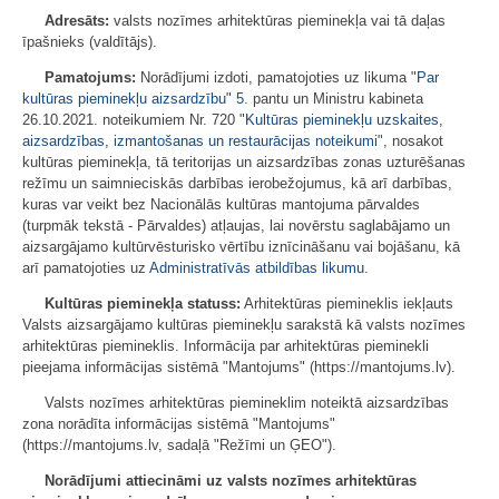
Adresāts:
valsts nozīmes arhitektūras pieminekļa vai tā daļas
īpašnieks (valdītājs).
Pamatojums:
Norādījumi izdoti, pamatojoties uz likuma "
Par
kultūras pieminekļu aizsardzību
"
5.
pantu un Ministru kabineta
26.10.2021. noteikumiem Nr. 720 "
Kultūras pieminekļu uzskaites,
aizsardzības, izmantošanas un restaurācijas noteikumi
", nosakot
kultūras pieminekļa, tā teritorijas un aizsardzības zonas uzturēšanas
režīmu un saimnieciskās darbības ierobežojumus, kā arī darbības,
kuras var veikt bez Nacionālās kultūras mantojuma pārvaldes
(turpmāk tekstā - Pārvaldes) atļaujas, lai novērstu saglabājamo un
aizsargājamo kultūrvēsturisko vērtību iznīcināšanu vai bojāšanu, kā
arī pamatojoties uz
Administratīvās atbildības likumu
.
Kultūras pieminekļa statuss:
Arhitektūras piemineklis iekļauts
Valsts aizsargājamo kultūras pieminekļu sarakstā kā valsts nozīmes
arhitektūras piemineklis. Informācija par arhitektūras pieminekli
pieejama informācijas sistēmā "Mantojums" (https://mantojums.lv).
Valsts nozīmes arhitektūras piemineklim noteiktā aizsardzības
zona norādīta informācijas sistēmā "Mantojums"
(https://mantojums.lv, sadaļā "Režīmi un ĢEO").
Norādījumi attiecināmi uz valsts nozīmes arhitektūras