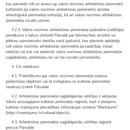
kas pārveido vidi un ainavu ap valsts nozīmes arhitektūras pieminekli,
kultūrslāni (ja valsts nozīmes arhitektūras piemineklis atrodas
arheoloģiskā pieminekļa teritorijā), kā arī valsts nozīmes arhitektūras
pieminekļa vizuālo uztveri.
3.2.3. Valsts nozīmes arhitektūras pieminekļa īpašnieka (valdītāja)
pienākums ir laikus informēt Pārvaldi par būvniecības iecerēm un
jebkuru saimniecisko darbību savā īpašumā, kas pārveido apkārtējo
vidi valsts nozīmes arhitektūras pieminekļa aizsardzības zonas
robežās vai kas var ietekmēt valsts nozīmes arhitektūras pieminekļa
saglabāšanu, piekļūšanu tai vai tās vizuālo uztveramību.
4. Citi noteikumi:
4.1. Priekšlikumu par valsts nozīmes pieminekļa statusa
piešķiršanu objektam vai tā izslēgšanu no kultūras pieminekļu
saraksta izvērtē Pārvalde.
4.2. Arhitektūras pieminekļa saglabājamās vērtības ir iekļautas
Valsts aizsargājamo kultūras pieminekļu reģistrā, kurš ir pieejams
kultūras mantojuma pārvaldības informācijas sistēmā "Mantojums"
(https://mantojums.lv/cultural-objects).
4.3. Arhitektūras pieminekļa saglabājamās vērtības reģistrā
precizē Pārvalde: