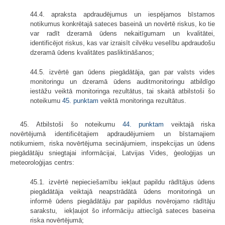
44.4. apraksta apdraudējumus un iespējamos bīstamos
notikumus konkrētajā sateces baseinā un novērtē riskus, ko tie
var radīt dzeramā ūdens nekaitīgumam un kvalitātei,
identificējot riskus, kas var izraisīt cilvēku veselību apdraudošu
dzeramā ūdens kvalitātes pasliktināšanos;
44.5. izvērtē gan ūdens piegādātāja, gan par valsts vides
monitoringu un dzeramā ūdens auditmonitoringu atbildīgo
iestāžu veiktā monitoringa rezultātus, tai skaitā atbilstoši šo
noteikumu
45. punktam
veiktā monitoringa rezultātus.
45. Atbilstoši šo noteikumu
44. punktam
veiktajā riska
novērtējumā identificētajiem apdraudējumiem un bīstamajiem
notikumiem, riska novērtējuma secinājumiem, inspekcijas un ūdens
piegādātāju sniegtajai informācijai, Latvijas Vides, ģeoloģijas un
meteoroloģijas centrs:
45.1. izvērtē nepieciešamību iekļaut papildu rādītājus ūdens
piegādātāja veiktajā neapstrādātā ūdens monitoringā un
informē ūdens piegādātāju par papildus novērojamo rādītāju
sarakstu, iekļaujot šo informāciju attiecīgā sateces baseina
riska novērtējumā;