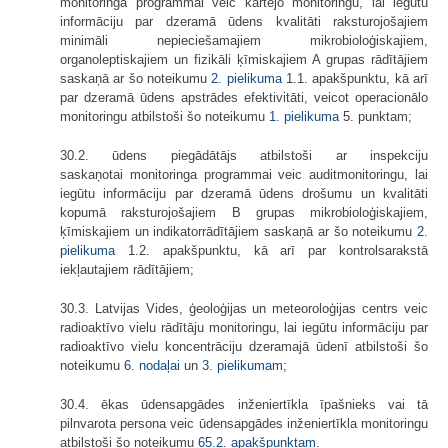
monitoringa programmai veic kārtējo monitoringu, lai iegūtu
informāciju par dzeramā ūdens kvalitāti raksturojošajiem
minimāli nepieciešamajiem mikrobioloģiskajiem,
organoleptiskajiem un fizikāli ķīmiskajiem A grupas rādītājiem
saskaņā ar šo noteikumu
2. pielikuma
1.1. apakšpunktu, kā arī
par dzeramā ūdens apstrādes efektivitāti, veicot operacionālo
monitoringu atbilstoši šo noteikumu
1. pielikuma
5. punktam;
30.2. ūdens piegādātājs atbilstoši ar inspekciju
saskaņotai monitoringa programmai veic auditmonitoringu, lai
iegūtu informāciju par dzeramā ūdens drošumu un kvalitāti
kopumā raksturojošajiem B grupas mikrobioloģiskajiem,
ķīmiskajiem un indikatorrādītājiem saskaņā ar šo noteikumu
2.
pielikuma
1.2. apakšpunktu, kā arī par kontrolsarakstā
iekļautajiem rādītājiem;
30.3. Latvijas Vides, ģeoloģijas un meteoroloģijas centrs veic
radioaktīvo vielu rādītāju monitoringu, lai iegūtu informāciju par
radioaktīvo vielu koncentrāciju dzeramajā ūdenī atbilstoši šo
noteikumu
6. nodaļai
un
3. pielikumam
;
30.4. ēkas ūdensapgādes inženiertīkla īpašnieks vai tā
pilnvarota persona veic ūdensapgādes inženiertīkla monitoringu
atbilstoši šo noteikumu
65.2. apakšpunktam
.