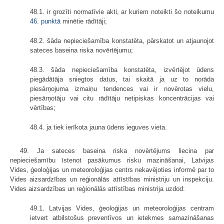
48.1. ir grozīti normatīvie akti, ar kuriem noteikti šo noteikumu
46. punktā
minētie rādītāji;
48.2. šāda nepieciešamība konstatēta, pārskatot un atjaunojot
sateces baseina riska novērtējumu;
48.3. šāda nepieciešamība konstatēta, izvērtējot ūdens
piegādātāja sniegtos datus, tai skaitā ja uz to norāda
piesārņojuma izmaiņu tendences vai ir novērotas vielu,
piesārņotāju vai citu rādītāju netipiskas koncentrācijas vai
vērtības;
48.4. ja tiek ierīkota jauna ūdens ieguves vieta.
49. Ja sateces baseina riska novērtējums liecina par
nepieciešamību īstenot pasākumus risku mazināšanai, Latvijas
Vides, ģeoloģijas un meteoroloģijas centrs nekavējoties informē par to
Vides aizsardzības un reģionālās attīstības ministriju un inspekciju.
Vides aizsardzības un reģionālās attīstības ministrija uzdod:
49.1. Latvijas Vides, ģeoloģijas un meteoroloģijas centram
ietvert atbilstošus preventīvos un ietekmes samazināšanas