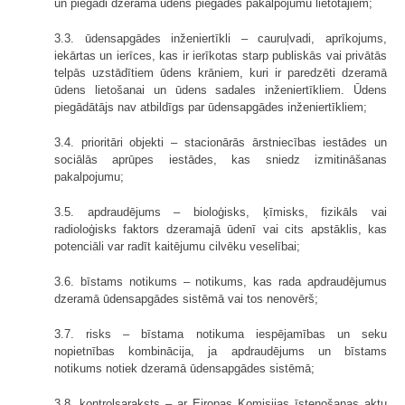
un piegādi dzeramā ūdens piegādes pakalpojumu lietotājiem;
3.3. ūdensapgādes inženiertīkli – cauruļvadi, aprīkojums,
iekārtas un ierīces, kas ir ierīkotas starp publiskās vai privātās
telpās uzstādītiem ūdens krāniem, kuri ir paredzēti dzeramā
ūdens lietošanai un ūdens sadales inženiertīkliem. Ūdens
piegādātājs nav atbildīgs par ūdensapgādes inženiertīkliem;
3.4. prioritāri objekti – stacionārās ārstniecības iestādes un
sociālās aprūpes iestādes, kas sniedz izmitināšanas
pakalpojumu;
3.5. apdraudējums – bioloģisks, ķīmisks, fizikāls vai
radioloģisks faktors dzeramajā ūdenī vai cits apstāklis, kas
potenciāli var radīt kaitējumu cilvēku veselībai;
3.6. bīstams notikums – notikums, kas rada apdraudējumus
dzeramā ūdensapgādes sistēmā vai tos nenovērš;
3.7. risks – bīstama notikuma iespējamības un seku
nopietnības kombinācija, ja apdraudējums un bīstams
notikums notiek dzeramā ūdensapgādes sistēmā;
3.8. kontrolsaraksts – ar Eiropas Komisijas īstenošanas aktu