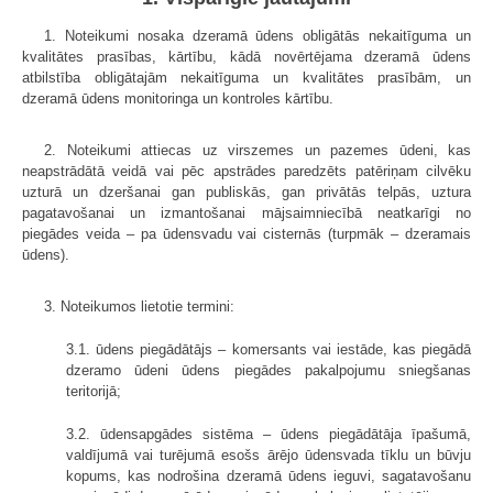
1. Noteikumi nosaka dzeramā ūdens obligātās nekaitīguma un
kvalitātes prasības, kārtību, kādā novērtējama dzeramā ūdens
atbilstība obligātajām nekaitīguma un kvalitātes prasībām, un
dzeramā ūdens monitoringa un kontroles kārtību.
2. Noteikumi attiecas uz virszemes un pazemes ūdeni, kas
neapstrādātā veidā vai pēc apstrādes paredzēts patēriņam cilvēku
uzturā un dzeršanai gan publiskās, gan privātās telpās, uztura
pagatavošanai un izmantošanai mājsaimniecībā neatkarīgi no
piegādes veida – pa ūdensvadu vai cisternās (turpmāk – dzeramais
ūdens).
3. Noteikumos lietotie termini:
3.1. ūdens piegādātājs – komersants vai iestāde, kas piegādā
dzeramo ūdeni ūdens piegādes pakalpojumu sniegšanas
teritorijā;
3.2. ūdensapgādes sistēma – ūdens piegādātāja īpašumā,
valdījumā vai turējumā esošs ārējo ūdensvada tīklu un būvju
kopums, kas nodrošina dzeramā ūdens ieguvi, sagatavošanu