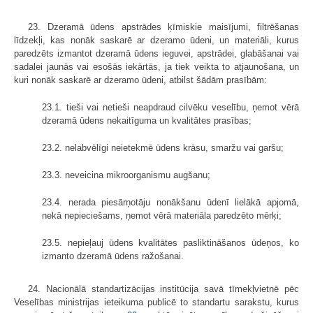
23. Dzeramā ūdens apstrādes ķīmiskie maisījumi, filtrēšanas
līdzekļi, kas nonāk saskarē ar dzeramo ūdeni, un materiāli, kurus
paredzēts izmantot dzeramā ūdens ieguvei, apstrādei, glabāšanai vai
sadalei jaunās vai esošās iekārtās, ja tiek veikta to atjaunošana, un
kuri nonāk saskarē ar dzeramo ūdeni, atbilst šādām prasībām:
23.1. tieši vai netieši neapdraud cilvēku veselību, ņemot vērā
dzeramā ūdens nekaitīguma un kvalitātes prasības;
23.2. nelabvēlīgi neietekmē ūdens krāsu, smaržu vai garšu;
23.3. neveicina mikroorganismu augšanu;
23.4. nerada piesārņotāju nonākšanu ūdenī lielākā apjomā,
nekā nepieciešams, ņemot vērā materiāla paredzēto mērķi;
23.5. nepieļauj ūdens kvalitātes pasliktināšanos ūdeņos, ko
izmanto dzeramā ūdens ražošanai.
24. Nacionālā standartizācijas institūcija savā tīmekļvietnē pēc
Veselības ministrijas ieteikuma publicē to standartu sarakstu, kurus