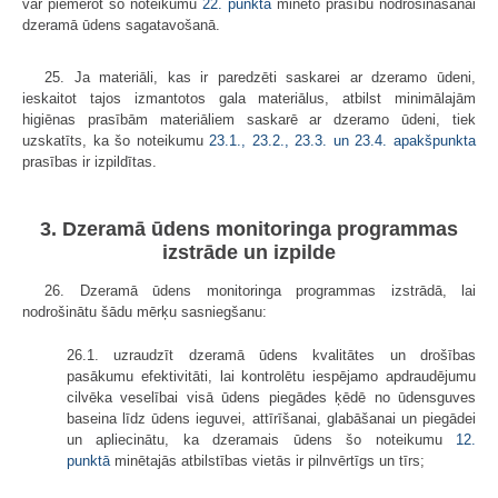
var piemērot šo noteikumu
22. punktā
minēto prasību nodrošināšanai
dzeramā ūdens sagatavošanā.
25. Ja materiāli, kas ir paredzēti saskarei ar dzeramo ūdeni,
ieskaitot tajos izmantotos gala materiālus, atbilst minimālajām
higiēnas prasībām materiāliem saskarē ar dzeramo ūdeni, tiek
uzskatīts, ka šo noteikumu
23.1.,
23.2.,
23.3. un
23.4. apakšpunkta
prasības ir izpildītas.
3. Dzeramā ūdens monitoringa programmas
izstrāde un izpilde
26. Dzeramā ūdens monitoringa programmas izstrādā, lai
nodrošinātu šādu mērķu sasniegšanu:
26.1. uzraudzīt dzeramā ūdens kvalitātes un drošības
pasākumu efektivitāti, lai kontrolētu iespējamo apdraudējumu
cilvēka veselībai visā ūdens piegādes ķēdē no ūdensguves
baseina līdz ūdens ieguvei, attīrīšanai, glabāšanai un piegādei
un apliecinātu, ka dzeramais ūdens šo noteikumu
12.
punktā
minētajās atbilstības vietās ir pilnvērtīgs un tīrs;