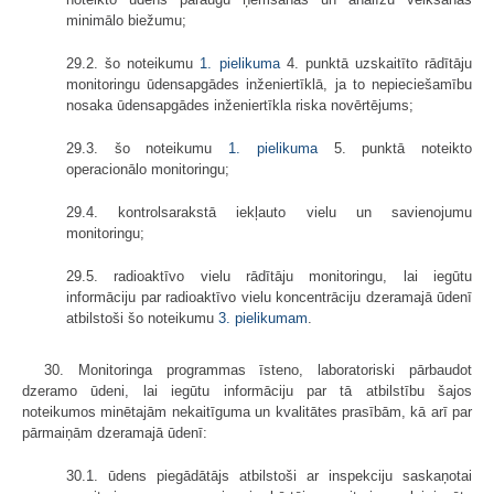
minimālo biežumu;
29.2. šo noteikumu
1. pielikuma
4. punktā uzskaitīto rādītāju
monitoringu ūdensapgādes inženiertīklā, ja to nepieciešamību
nosaka ūdensapgādes inženiertīkla riska novērtējums;
29.3. šo noteikumu
1. pielikuma
5. punktā noteikto
operacionālo monitoringu;
29.4. kontrolsarakstā iekļauto vielu un savienojumu
monitoringu;
29.5. radioaktīvo vielu rādītāju monitoringu, lai iegūtu
informāciju par radioaktīvo vielu koncentrāciju dzeramajā ūdenī
atbilstoši šo noteikumu
3. pielikumam
.
30. Monitoringa programmas īsteno, laboratoriski pārbaudot
dzeramo ūdeni, lai iegūtu informāciju par tā atbilstību šajos
noteikumos minētajām nekaitīguma un kvalitātes prasībām, kā arī par
pārmaiņām dzeramajā ūdenī:
30.1. ūdens piegādātājs atbilstoši ar inspekciju saskaņotai