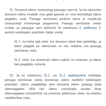
31. Dzeramā ūdens monitoringa paraugus ņem tā, lai tie raksturotu
dzeramā ūdens kvalitāti visa gada garumā un visā teritoriālajā ūdens
piegādes zonā. Paraugu ņemšanas punktus ietver ar inspekciju
saskaņotajā monitoringa programmā. Paraugu ņemšanas vietas
izvēlas un paraugus ņem atbilstoši šo noteikumu
2. pielikuma
3.
punktā noteiktajām prasībām šādās vietās:
31.1. no krāna tajā vietā, kur dzeramo ūdeni lieto patērētājs, ja
ūdeni piegādā pa ūdensvadu un nav noteikta cita parauga
ņemšanas vieta;
31.2. vietā, kur dzeramais ūdens izplūst no cisternas, ja ūdens
tiek piegādāts cisternā.
32. Ja šo noteikumu
31.1.
vai
31.2. apakšpunktā
minētajās
paraugu ņemšanas vietās dzeramais ūdens neatbilst noteiktajām
prasībām, ūdens piegādātājs ņem dzeramā ūdens paraugu ārējā
ūdensapgādes tīklā līdz ūdens cauruļvada ievadei ēkas
ūdensapgādes inženiertīklā vai cisternas pildīšanas vietai, lai noteiktu
neatbilstības vietu.