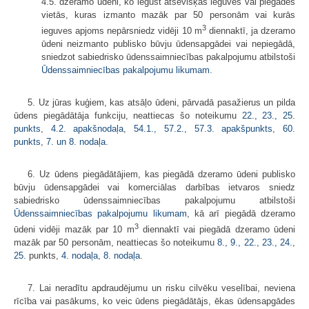
4.5. dzeramo ūdeni, ko iegūst atsevišķās ieguves vai piegādes
vietās, kuras izmanto mazāk par 50 personām vai kurās
3
ieguves apjoms nepārsniedz vidēji 10 m
diennaktī, ja dzeramo
ūdeni neizmanto publisko būvju ūdensapgādei vai nepiegādā,
sniedzot sabiedrisko ūdenssaimniecības pakalpojumu atbilstoši
Ūdenssaimniecības pakalpojumu likumam
.
5. Uz jūras kuģiem, kas atsāļo ūdeni, pārvadā pasažierus un pilda
ūdens piegādātāja funkciju, neattiecas šo noteikumu
22.,
23.,
25.
punkts
,
4.2.
​apakšnodaļa
,
54.1.,
57.2.,
57.3. apakšpunkts
,
60.
punkts
,
7. un
8. nodaļa
.
6. Uz ūdens piegādātājiem, kas piegādā dzeramo ūdeni publisko
būvju ūdensapgādei vai komerciālas darbības ietvaros sniedz
sabiedrisko ūdenssaimniecības pakalpojumu atbilstoši
Ūdenssaimniecības pakalpojumu likumam
, kā arī piegādā dzeramo
3
ūdeni vidēji mazāk par 10 m
diennaktī vai piegādā dzeramo ūdeni
mazāk par 50 personām, neattiecas šo noteikumu
8.,
9.,
22.,
23.,
24.,
25.
punkts,
4. nodaļa
,
8. nodaļa
.
7. Lai neradītu apdraudējumu un risku cilvēku veselībai, neviena
rīcība vai pasākums, ko veic ūdens piegādātājs, ēkas ūdensapgādes