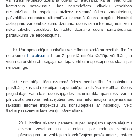
vai stingri ierobežo dzeramā ūdens izmantošanu, kā arī veic citus
korektīvus pasākumus, kas nepieciešami cilvēku veselības
aizsardzībai. Ja inspekcija aizliedz dzeramā ūdens izmantošanu,
pašvaldība nodrošina alternatīvu dzeramā ūdens piegādi. Nosakot
aizliegumu vai ierobežojumu dzeramā ūdens izmantošanai, ņem vērā
risku cilvēku veselībai, ko radītu dzeramā ūdens izmantošanas
pārtraukums vai ierobežojums.
19. Par apdraudējumu cilvēku veselībai uzskatāma neatbilstība šo
noteikumu
1. pielikuma
1. un 2. punktā minēto rādītāju vērtībām, ja
vien neatbilstību attiecīgajai rādītāja vērtībai inspekcija neuzskata par
nenozīmīgu.
20. Konstatējot tādu dzeramā ūdens neatbilstību šo noteikumu
prasībām, kas rada iespējamu apdraudējumu cilvēku veselībai, ūdens
piegādātājs vai ēkas ūdensapgādes inženiertīkla īpašnieks vai tā
pilnvarota persona nekavējoties pēc šīs informācijas saņemšanas
rakstiski informē inspekciju un, konsultējoties ar inspekciju, veic
šādus pasākumus iedzīvotāju informēšanai:
20.1. brīdina skartos patērētājus par iespējamu apdraudējumu
cilvēku veselībai un tā cēloni, par rādītāja vērtības
pārsniegumu un veiktajiem korektīvajiem pasākumiem, tostarp