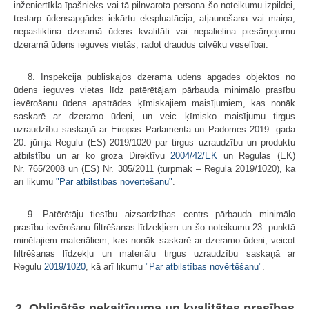
inženiertīkla īpašnieks vai tā pilnvarota persona šo noteikumu izpildei,
tostarp ūdensapgādes iekārtu ekspluatācija, atjaunošana vai maiņa,
nepasliktina dzeramā ūdens kvalitāti vai nepalielina piesārņojumu
dzeramā ūdens ieguves vietās, radot draudus cilvēku veselībai.
8. Inspekcija publiskajos dzeramā ūdens apgādes objektos no
ūdens ieguves vietas līdz patērētājam pārbauda minimālo prasību
ievērošanu ūdens apstrādes ķīmiskajiem maisījumiem, kas nonāk
saskarē ar dzeramo ūdeni, un veic ķīmisko maisījumu tirgus
uzraudzību saskaņā ar Eiropas Parlamenta un Padomes 2019. gada
20. jūnija Regulu (ES) 2019/1020 par tirgus uzraudzību un produktu
atbilstību un ar ko groza Direktīvu
2004/42/EK
un Regulas (EK)
Nr. 765/2008 un (ES) Nr. 305/2011 (turpmāk ‒ Regula 2019/1020), kā
arī likumu
"Par atbilstības novērtēšanu"
.
9. Patērētāju tiesību aizsardzības centrs pārbauda minimālo
prasību ievērošanu filtrēšanas līdzekļiem un šo noteikumu 23. punktā
minētajiem materiāliem, kas nonāk saskarē ar dzeramo ūdeni, veicot
filtrēšanas līdzekļu un materiālu tirgus uzraudzību saskaņā ar
Regulu
2019/1020
, kā arī likumu
"Par atbilstības novērtēšanu"
.
2. Obligātās nekaitīguma un kvalitātes prasības