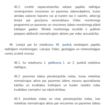
45.2. izvērtē nepieciešamību iekļaut papildu rādītājus
novērojumiem virszemes un pazemes ūdensobjektos, kuros
atrodas sateces baseins vai ar kuriem tas ir saistīts, attiecīgi
lemjot par grozījumu ierosināšanu Vides monitoringa
programmā un pazemes un virszemes ūdeņu monitoringa plānā
kārtējam gadam. Minētā monitoringa rezultāti ir publiski
pieejami atbilstoši normatīvajiem aktiem par vides aizsardzību.
46. Lemjot par šo noteikumu
45. punktā
minētajiem papildu
rādītājiem monitoringam, Latvijas Vides, ģeoloģijas un meteoroloģijas
centrs izvērtē vismaz:
46.1. šo noteikumu
1. pielikuma
1. un 2. punktā noteiktos
rādītājus;
46.2. pazemes ūdeņu piesārņojošās vielas, kuras noteiktas
normatīvajos aktos par pazemes ūdens resursu apzināšanas
kārtību un kvalitātes kritērijiem un kurām noteikti vides
kvalitātes normatīvi vai robežvērtības;
46.3. prioritārās vielas un citas piesārņojošās vielas, kas
noteiktas normatīvajos aktos par virszemes un pazemes ūdeņu