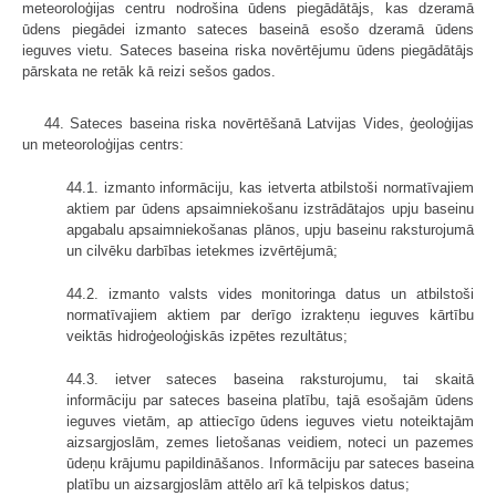
meteoroloģijas centru nodrošina ūdens piegādātājs, kas dzeramā
ūdens piegādei izmanto sateces baseinā esošo dzeramā ūdens
ieguves vietu. Sateces baseina riska novērtējumu ūdens piegādātājs
pārskata ne retāk kā reizi sešos gados.
44. Sateces baseina riska novērtēšanā Latvijas Vides, ģeoloģijas
un meteoroloģijas centrs:
44.1. izmanto informāciju, kas ietverta atbilstoši normatīvajiem
aktiem par ūdens apsaimniekošanu izstrādātajos upju baseinu
apgabalu apsaimniekošanas plānos, upju baseinu raksturojumā
un cilvēku darbības ietekmes izvērtējumā;
44.2. izmanto valsts vides monitoringa datus un atbilstoši
normatīvajiem aktiem par derīgo izrakteņu ieguves kārtību
veiktās hidroģeoloģiskās izpētes rezultātus;
44.3. ietver sateces baseina raksturojumu, tai skaitā
informāciju par sateces baseina platību, tajā esošajām ūdens
ieguves vietām, ap attiecīgo ūdens ieguves vietu noteiktajām
aizsargjoslām, zemes lietošanas veidiem, noteci un pazemes
ūdeņu krājumu papildināšanos. Informāciju par sateces baseina
platību un aizsargjoslām attēlo arī kā telpiskos datus;