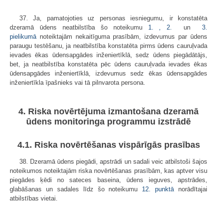
37. Ja, pamatojoties uz personas iesniegumu, ir konstatēta
dzeramā ūdens neatbilstība šo noteikumu
1. ,
2.
un
3.
pielikumā
noteiktajām nekaitīguma prasībām, izdevumus par ūdens
paraugu testēšanu, ja neatbilstība konstatēta pirms ūdens cauruļvada
ievades ēkas ūdensapgādes inženiertīklā, sedz ūdens piegādātājs,
bet, ja neatbilstība konstatēta pēc ūdens cauruļvada ievades ēkas
ūdensapgādes inženiertīklā, izdevumus sedz ēkas ūdensapgādes
inženiertīkla īpašnieks vai tā pilnvarota persona.
4. Riska novērtējuma izmantošana dzeramā
ūdens monitoringa programmu izstrādē
4.1. Riska novērtēšanas vispārīgās prasības
38. Dzeramā ūdens piegādi, apstrādi un sadali veic atbilstoši šajos
noteikumos noteiktajām riska novērtēšanas prasībām, kas aptver visu
piegādes ķēdi no sateces baseina, ūdens ieguves, apstrādes,
glabāšanas un sadales līdz šo noteikumu
12. punktā
norādītajai
atbilstības vietai.