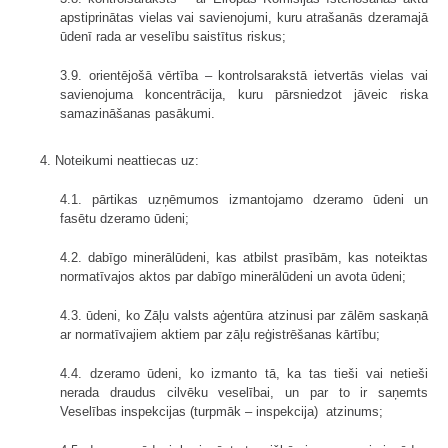
apstiprinātas vielas vai savienojumi, kuru atrašanās dzeramajā
ūdenī rada ar veselību saistītus riskus;
3.9. orientējošā vērtība – kontrolsarakstā ietvertās vielas vai
savienojuma koncentrācija, kuru pārsniedzot jāveic riska
samazināšanas pasākumi.
4. Noteikumi neattiecas uz:
4.1. pārtikas uzņēmumos izmantojamo dzeramo ūdeni un
fasētu dzeramo ūdeni;
4.2. dabīgo minerālūdeni, kas atbilst prasībām, kas noteiktas
normatīvajos aktos par dabīgo minerālūdeni un avota ūdeni;
4.3. ūdeni, ko Zāļu valsts aģentūra atzinusi par zālēm saskaņā
ar normatīvajiem aktiem par zāļu reģistrēšanas kārtību;
4.4. dzeramo ūdeni, ko izmanto tā, ka tas tieši vai netieši
nerada draudus cilvēku veselībai, un par to ir saņemts
Veselības inspekcijas (turpmāk – inspekcija) atzinums;