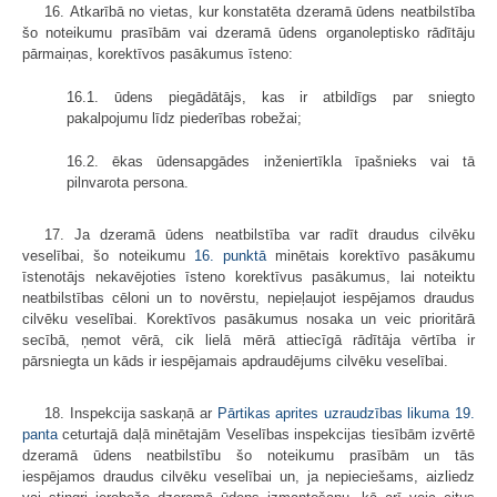
16. Atkarībā no vietas, kur konstatēta dzeramā ūdens neatbilstība
šo noteikumu prasībām vai dzeramā ūdens organoleptisko rādītāju
pārmaiņas, korektīvos pasākumus īsteno:
16.1. ūdens piegādātājs, kas ir atbildīgs par sniegto
pakalpojumu līdz piederības robežai;
16.2. ēkas ūdensapgādes inženiertīkla īpašnieks vai tā
pilnvarota persona.
17. Ja dzeramā ūdens neatbilstība var radīt draudus cilvēku
veselībai, šo noteikumu
16. punktā
minētais korektīvo pasākumu
īstenotājs nekavējoties īsteno korektīvus pasākumus, lai noteiktu
neatbilstības cēloni un to novērstu, nepieļaujot iespējamos draudus
cilvēku veselībai. Korektīvos pasākumus nosaka un veic prioritārā
secībā, ņemot vērā, cik lielā mērā attiecīgā rādītāja vērtība ir
pārsniegta un kāds ir iespējamais apdraudējums cilvēku veselībai.
18. Inspekcija saskaņā ar
Pārtikas aprites uzraudzības likuma
19.
panta
ceturtajā daļā minētajām Veselības inspekcijas tiesībām izvērtē
dzeramā ūdens neatbilstību šo noteikumu prasībām un tās
iespējamos draudus cilvēku veselībai un, ja nepieciešams, aizliedz