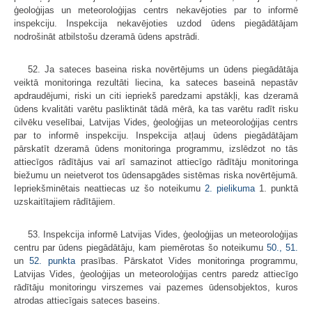
ģeoloģijas un meteoroloģijas centrs nekavējoties par to informē
inspekciju. Inspekcija nekavējoties uzdod ūdens piegādātājam
nodrošināt atbilstošu dzeramā ūdens apstrādi.
52. Ja sateces baseina riska novērtējums un ūdens piegādātāja
veiktā monitoringa rezultāti liecina, ka sateces baseinā nepastāv
apdraudējumi, riski un citi iepriekš paredzami apstākļi, kas dzeramā
ūdens kvalitāti varētu pasliktināt tādā mērā, ka tas varētu radīt risku
cilvēku veselībai, Latvijas Vides, ģeoloģijas un meteoroloģijas centrs
par to informē inspekciju. Inspekcija atļauj ūdens piegādātājam
pārskatīt dzeramā ūdens monitoringa programmu, izslēdzot no tās
attiecīgos rādītājus vai arī samazinot attiecīgo rādītāju monitoringa
biežumu un neietverot tos ūdensapgādes sistēmas riska novērtējumā.
Iepriekšminētais neattiecas uz šo noteikumu
2. pielikuma
1. punktā
uzskaitītajiem rādītājiem.
53. Inspekcija informē Latvijas Vides, ģeoloģijas un meteoroloģijas
centru par ūdens piegādātāju, kam piemērotas šo noteikumu
50.,
51.
un
52. punkta
prasības. Pārskatot Vides monitoringa programmu,
Latvijas Vides, ģeoloģijas un meteoroloģijas centrs paredz attiecīgo
rādītāju monitoringu virszemes vai pazemes ūdensobjektos, kuros
atrodas attiecīgais sateces baseins.