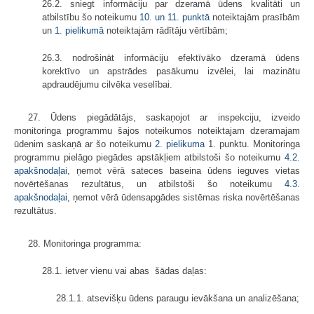
26.2. sniegt informāciju par dzeramā ūdens kvalitāti un
atbilstību šo noteikumu
10. un
11. punktā
noteiktajām prasībām
un
1. pielikumā
noteiktajām rādītāju vērtībām;
26.3. nodrošināt informāciju efektīvāko dzeramā ūdens
korektīvo un apstrādes pasākumu izvēlei, lai mazinātu
apdraudējumu cilvēka veselībai.
27. Ūdens piegādātājs, saskaņojot ar inspekciju, izveido
monitoringa programmu šajos noteikumos noteiktajam dzeramajam
ūdenim saskaņā ar šo noteikumu
2. pielikuma
1. punktu. Monitoringa
programmu pielāgo piegādes apstākļiem atbilstoši šo noteikumu
4.2.
apakšnodaļai
, ņemot vērā sateces baseina ūdens ieguves vietas
novērtēšanas rezultātus, un atbilstoši šo noteikumu
4.3.
apakšnodaļai
, ņemot vērā ūdensapgādes sistēmas riska novērtēšanas
rezultātus.
28. Monitoringa programma:
28.1. ietver vienu vai abas šādas daļas:
28.1.1. atsevišķu ūdens paraugu ievākšana un analizēšana;