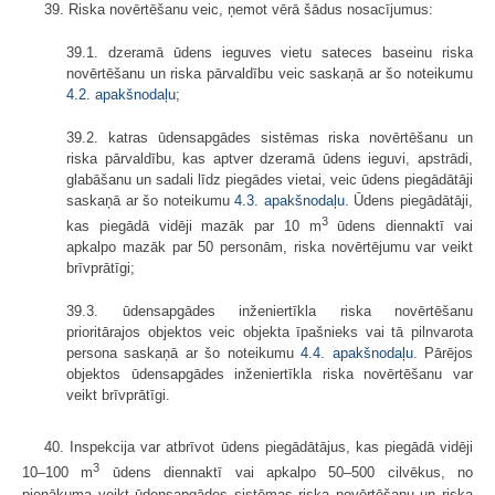
39. Riska novērtēšanu veic, ņemot vērā šādus nosacījumus:
39.1. dzeramā ūdens ieguves vietu sateces baseinu riska
novērtēšanu un riska pārvaldību veic saskaņā ar šo noteikumu
4.2. apakšnodaļu
;
39.2. katras ūdensapgādes sistēmas riska novērtēšanu un
riska pārvaldību, kas aptver dzeramā ūdens ieguvi, apstrādi,
glabāšanu un sadali līdz piegādes vietai, veic ūdens piegādātāji
saskaņā ar šo noteikumu
4.3. apakšnodaļu
. Ūdens piegādātāji,
3
kas piegādā vidēji mazāk par 10 m
ūdens diennaktī vai
apkalpo mazāk par 50 personām, riska novērtējumu var veikt
brīvprātīgi;
39.3. ūdensapgādes inženiertīkla riska novērtēšanu
prioritārajos objektos veic objekta īpašnieks vai tā pilnvarota
persona saskaņā ar šo noteikumu
4.4. apakšnodaļu
. Pārējos
objektos ūdensapgādes inženiertīkla riska novērtēšanu var
veikt brīvprātīgi.
40. Inspekcija var atbrīvot ūdens piegādātājus, kas piegādā vidēji
3
10–100 m
ūdens diennaktī vai apkalpo 50–500 cilvēkus, no
pienākuma veikt ūdensapgādes sistēmas riska novērtēšanu un riska