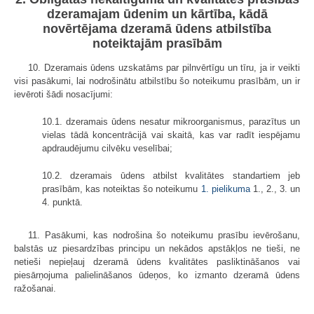
dzeramajam ūdenim un kārtība, kādā
novērtējama dzeramā ūdens atbilstība
noteiktajām prasībām
10. Dzeramais ūdens uzskatāms par pilnvērtīgu un tīru, ja ir veikti
visi pasākumi, lai nodrošinātu atbilstību šo noteikumu prasībām, un ir
ievēroti šādi nosacījumi:
10.1. dzeramais ūdens nesatur mikroorganismus, parazītus un
vielas tādā koncentrācijā vai skaitā, kas var radīt iespējamu
apdraudējumu cilvēku veselībai;
10.2. dzeramais ūdens atbilst kvalitātes standartiem jeb
prasībām, kas noteiktas šo noteikumu
1. pielikuma
1., 2., 3. un
4. punktā.
11. Pasākumi, kas nodrošina šo noteikumu prasību ievērošanu,
balstās uz piesardzības principu un nekādos apstākļos ne tieši, ne
netieši nepieļauj dzeramā ūdens kvalitātes pasliktināšanos vai
piesārņojuma palielināšanos ūdeņos, ko izmanto dzeramā ūdens
ražošanai.