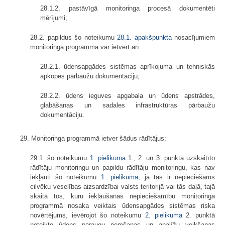
28.1.2. pastāvīgā monitoringa procesā dokumentēti
mērījumi;
28.2. papildus šo noteikumu
28.1. apakšpunkta
nosacījumiem
monitoringa programma var ietvert arī:
28.2.1. ūdensapgādes sistēmas aprīkojuma un tehniskās
apkopes pārbaužu dokumentāciju;
28.2.2. ūdens ieguves apgabala un ūdens apstrādes,
glabāšanas un sadales infrastruktūras pārbaužu
dokumentāciju.
29. Monitoringa programmā ietver šādus rādītājus:
29.1. šo noteikumu
1. pielikuma
1., 2. un 3. punktā uzskaitīto
rādītāju monitoringu un papildu rādītāju monitoringu, kas nav
iekļauti šo noteikumu
1. pielikumā
, ja tas ir nepieciešams
cilvēku veselības aizsardzībai valsts teritorijā vai tās daļā, tajā
skaitā tos, kuru iekļaušanas nepieciešamību monitoringa
programmā nosaka veiktais ūdensapgādes sistēmas riska
novērtējums, ievērojot šo noteikumu
2. pielikuma
2. punktā
noteikto ūdens paraugu ņemšanas un analīžu veikšanas