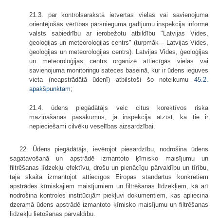
21.3. par kontrolsarakstā ietvertas vielas vai savienojuma
orientējošās vērtības pārsnieguma gadījumu inspekcija informē
valsts sabiedrību ar ierobežotu atbildību "Latvijas Vides,
ģeoloģijas un meteoroloģijas centrs" (turpmāk – Latvijas Vides,
ģeoloģijas un meteoroloģijas centrs). Latvijas Vides, ģeoloģijas
un meteoroloģijas centrs organizē attiecīgās vielas vai
savienojuma monitoringu sateces baseinā, kur ir ūdens ieguves
vieta (neapstrādātā ūdenī) atbilstoši šo noteikumu
45.2.
apakšpunktam
;
21.4. ūdens piegādātājs veic citus korektīvos riska
mazināšanas pasākumus, ja inspekcija atzīst, ka tie ir
nepieciešami cilvēku veselības aizsardzībai.
22. Ūdens piegādātājs, ievērojot piesardzību, nodrošina ūdens
sagatavošanā un apstrādē izmantoto ķīmisko maisījumu un
filtrēšanas līdzekļu efektīvu, drošu un pienācīgu pārvaldību un tīrību,
tajā skaitā izmantojot attiecīgos Eiropas standartus konkrētiem
apstrādes ķīmiskajiem maisījumiem un filtrēšanas līdzekļiem, kā arī
nodrošina kontroles institūcijām piekļuvi dokumentiem, kas apliecina
dzeramā ūdens apstrādē izmantoto ķīmisko maisījumu un filtrēšanas
līdzekļu lietošanas pārvaldību.