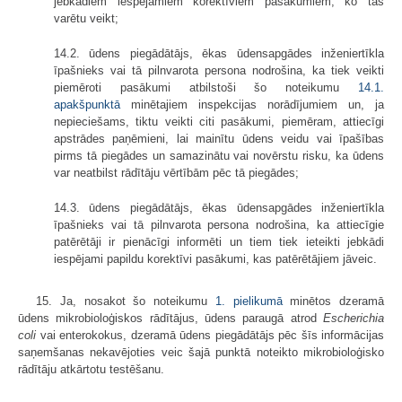
jebkādiem iespējamiem korektīviem pasākumiem, ko tas
varētu veikt;
14.2. ūdens piegādātājs, ēkas ūdensapgādes inženiertīkla
īpašnieks vai tā pilnvarota persona nodrošina, ka tiek veikti
piemēroti pasākumi atbilstoši šo noteikumu
14.1.
apakšpunktā
minētajiem inspekcijas norādījumiem un, ja
nepieciešams, tiktu veikti citi pasākumi, piemēram, attiecīgi
apstrādes paņēmieni, lai mainītu ūdens veidu vai īpašības
pirms tā piegādes un samazinātu vai novērstu risku, ka ūdens
var neatbilst rādītāju vērtībām pēc tā piegādes;
14.3. ūdens piegādātājs, ēkas ūdensapgādes inženiertīkla
īpašnieks vai tā pilnvarota persona nodrošina, ka attiecīgie
patērētāji ir pienācīgi informēti un tiem tiek ieteikti jebkādi
iespējami papildu korektīvi pasākumi, kas patērētājiem jāveic.
15. Ja, nosakot šo noteikumu
1. pielikumā
minētos dzeramā
ūdens mikrobioloģiskos rādītājus, ūdens paraugā atrod
Escherichia
coli
vai enterokokus, dzeramā ūdens piegādātājs pēc šīs informācijas
saņemšanas nekavējoties veic šajā punktā noteikto mikrobioloģisko
rādītāju atkārtotu testēšanu.