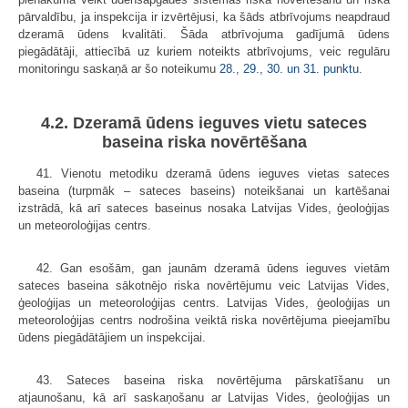
pārvaldību, ja inspekcija ir izvērtējusi, ka šāds atbrīvojums neapdraud
dzeramā ūdens kvalitāti. Šāda atbrīvojuma gadījumā ūdens
piegādātāji, attiecībā uz kuriem noteikts atbrīvojums, veic regulāru
monitoringu saskaņā ar šo noteikumu
28.
,
29.,
30. un
31. punktu
.
4.2. Dzeramā ūdens ieguves vietu sateces
baseina riska novērtēšana
41. Vienotu metodiku dzeramā ūdens ieguves vietas sateces
baseina (turpmāk – sateces baseins) noteikšanai un kartēšanai
izstrādā, kā arī sateces baseinus nosaka Latvijas Vides, ģeoloģijas
un meteoroloģijas centrs.
42. Gan esošām, gan jaunām dzeramā ūdens ieguves vietām
sateces baseina sākotnējo riska novērtējumu veic Latvijas Vides,
ģeoloģijas un meteoroloģijas centrs. Latvijas Vides, ģeoloģijas un
meteoroloģijas centrs nodrošina veiktā riska novērtējuma pieejamību
ūdens piegādātājiem un inspekcijai.
43. Sateces baseina riska novērtējuma pārskatīšanu un
atjaunošanu, kā arī saskaņošanu ar Latvijas Vides, ģeoloģijas un