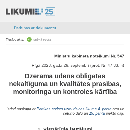
Darbības ar dokumentu
Tiesību akts:
spēkā esošs
Ministru kabineta noteikumi Nr. 547
Rīgā 2023. gada 26. septembrī (prot. Nr. 47 33. §)
Dzeramā ūdens obligātās
nekaitīguma un kvalitātes prasības,
monitoringa un kontroles kārtība
Izdoti saskaņā ar
Pārtikas aprites uzraudzības likuma
4. panta
otro un
ceturto daļu un
19. panta
piekto daļu
1. Vispārīgie jautājumi