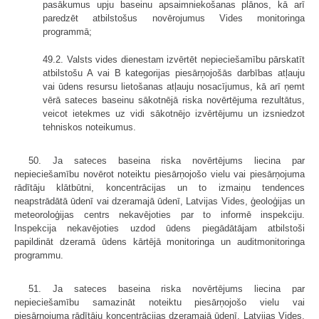
pasākumus upju baseinu apsaimniekošanas plānos, kā arī
paredzēt atbilstošus novērojumus Vides monitoringa
programmā;
49.2. Valsts vides dienestam izvērtēt nepieciešamību pārskatīt
atbilstošu A vai B kategorijas piesārņojošās darbības atļauju
vai ūdens resursu lietošanas atļauju nosacījumus, kā arī ņemt
vērā sateces baseinu sākotnējā riska novērtējuma rezultātus,
veicot ietekmes uz vidi sākotnējo izvērtējumu un izsniedzot
tehniskos noteikumus.
50. Ja sateces baseina riska novērtējums liecina par
nepieciešamību novērot noteiktu piesārņojošo vielu vai piesārņojuma
rādītāju klātbūtni, koncentrācijas un to izmaiņu tendences
neapstrādātā ūdenī vai dzeramajā ūdenī, Latvijas Vides, ģeoloģijas un
meteoroloģijas centrs nekavējoties par to informē inspekciju.
Inspekcija nekavējoties uzdod ūdens piegādātājam atbilstoši
papildināt dzeramā ūdens kārtējā monitoringa un auditmonitoringa
programmu.
51. Ja sateces baseina riska novērtējums liecina par
nepieciešamību samazināt noteiktu piesārņojošo vielu vai
piesārņojuma rādītāju koncentrācijas dzeramajā ūdenī, Latvijas Vides,