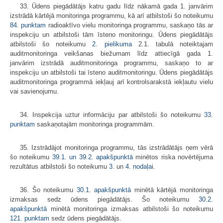
33. Ūdens piegādātājs katru gadu līdz nākamā gada 1. janvārim
izstrādā kārtējā monitoringa programmu, kā arī atbilstoši šo noteikumu
84. punktam
radioaktīvo vielu monitoringa programmu, saskaņo tās ar
inspekciju un atbilstoši tām īsteno monitoringu. Ūdens piegādātājs
atbilstoši šo noteikumu
2. pielikuma
2.1. tabulā noteiktajam
auditmonitoringa veikšanas biežumam līdz attiecīgā gada 1.
janvārim izstrādā auditmonitoringa programmu, saskaņo to ar
inspekciju un atbilstoši tai īsteno auditmonitoringu. Ūdens piegādātājs
auditmonitoringa programmā iekļauj arī kontrolsarakstā iekļautu vielu
vai savienojumu.
34. Inspekcija uztur informāciju par atbilstoši šo noteikumu
33.
punktam
saskaņotajām monitoringa programmām.
35. Izstrādājot monitoringa programmu, tās izstrādātājs ņem vērā
šo noteikumu
39.1. un
39.2. apakšpunktā
minētos riska novērtējuma
rezultātus atbilstoši šo noteikumu
3.
un
4. nodaļa
i.
36. Šo noteikumu
30.1. apakšpunktā
minētā kārtējā monitoringa
izmaksas sedz ūdens piegādātājs. Šo noteikumu
30.2.
apakšpunktā
minētā monitoringa izmaksas atbilstoši šo noteikumu
121. punktam
sedz ūdens piegādātājs.