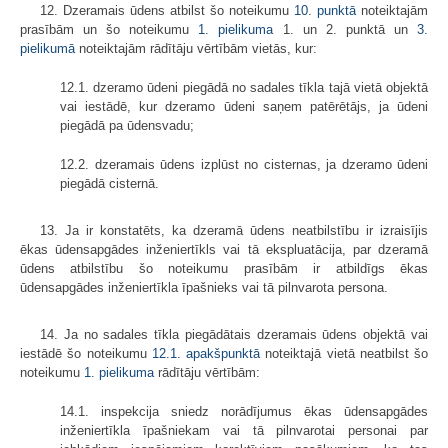
12. Dzeramais ūdens atbilst šo noteikumu
10. punktā
noteiktajām
prasībām un šo noteikumu
1. pielikuma
1. un 2. punktā un
3.
pielikumā
noteiktajām rādītāju vērtībām vietās, kur:
12.1. dzeramo ūdeni piegādā no sadales tīkla tajā vietā objektā
vai iestādē, kur dzeramo ūdeni saņem patērētājs, ja ūdeni
piegādā pa ūdensvadu;
12.2. dzeramais ūdens izplūst no cisternas, ja dzeramo ūdeni
piegādā cisternā.
13. Ja ir konstatēts, ka dzeramā ūdens neatbilstību ir izraisījis
ēkas ūdensapgādes inženiertīkls vai tā ekspluatācija, par dzeramā
ūdens atbilstību šo noteikumu prasībām ir atbildīgs ēkas
ūdensapgādes inženiertīkla īpašnieks vai tā pilnvarota persona.
14. Ja no sadales tīkla piegādātais dzeramais ūdens objektā vai
iestādē šo noteikumu
12.1. apakšpunktā
noteiktajā vietā neatbilst šo
noteikumu
1. pielikuma
rādītāju vērtībām:
14.1. inspekcija sniedz norādījumus ēkas ūdensapgādes
inženiertīkla īpašniekam vai tā pilnvarotai personai par