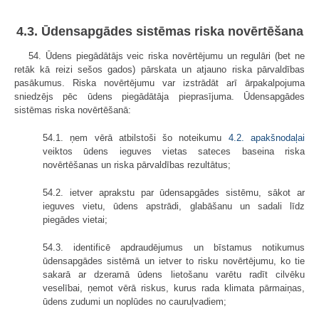
4.3. Ūdensapgādes sistēmas riska novērtēšana
54. Ūdens piegādātājs veic riska novērtējumu un regulāri (bet ne
retāk kā reizi sešos gados) pārskata un atjauno riska pārvaldības
pasākumus. Riska novērtējumu var izstrādāt arī ārpakalpojuma
sniedzējs pēc ūdens piegādātāja pieprasījuma. Ūdensapgādes
sistēmas riska novērtēšanā:
54.1. ņem vērā atbilstoši šo noteikumu
4.2. apakšnodaļai
veiktos ūdens ieguves vietas sateces baseina riska
novērtēšanas un riska pārvaldības rezultātus;
54.2. ietver aprakstu par ūdensapgādes sistēmu, sākot ar
ieguves vietu, ūdens apstrādi, glabāšanu un sadali līdz
piegādes vietai;
54.3. identificē apdraudējumus un bīstamus notikumus
ūdensapgādes sistēmā un ietver to risku novērtējumu, ko tie
sakarā ar dzeramā ūdens lietošanu varētu radīt cilvēku
veselībai, ņemot vērā riskus, kurus rada klimata pārmaiņas,
ūdens zudumi un noplūdes no cauruļvadiem;