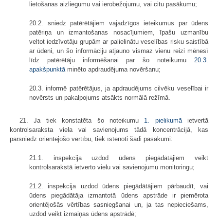
lietošanas aizliegumu vai ierobežojumu, vai citu pasākumu;
20.2. sniedz patērētājiem vajadzīgos ieteikumus par ūdens
patēriņa un izmantošanas nosacījumiem, īpašu uzmanību
veltot iedzīvotāju grupām ar palielinātu veselības risku saistībā
ar ūdeni, un šo informāciju atjauno vismaz vienu reizi mēnesī
līdz patērētāju informēšanai par šo noteikumu
20.3.
apakšpunktā
minēto apdraudējuma novēršanu;
20.3. informē patērētājus, ja apdraudējums cilvēku veselībai ir
novērsts un pakalpojums atsākts normālā režīmā.
21. Ja tiek konstatēta šo noteikumu
1. pielikumā
ietvertā
kontrolsaraksta viela vai savienojums tādā koncentrācijā, kas
pārsniedz orientējošo vērtību, tiek īstenoti šādi pasākumi:
21.1. inspekcija uzdod ūdens piegādātājiem veikt
kontrolsarakstā ietverto vielu vai savienojumu monitoringu;
21.2. inspekcija uzdod ūdens piegādātājiem pārbaudīt, vai
ūdens piegādātāja izmantotā ūdens apstrāde ir piemērota
orientējošās vērtības sasniegšanai un, ja tas nepieciešams,
uzdod veikt izmaiņas ūdens apstrādē;