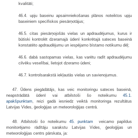
kvalitāti;
46.4. upju baseinu apsaimniekošanas plānos noteiktos upju
baseiniem specifiskos piesārņotājus;
46.5. citas piesārņojošās vielas un apdraudējumus, kurus ir
būtiski kontrolēt dzeramajā ūdenī konkrētajā sateces baseinā
konstatēto apdraudējumu un iespējamo bīstamo notikumu dēļ;
46.6. dabā sastopamas vielas, kas varētu radīt apdraudējumu
cilvēku veselībai, lietojot dzeramo ūdeni;
46.7. kontrolsarakstā iekļautās vielas un savienojumus.
47. Ūdens piegādātājs, kas veic monitoringu sateces baseinā,
neapstrādātā ūdenī vai atbilstoši šo noteikumu
45.1.
apakšpunktam
, reizi gadā iesniedz veiktā monitoringa rezultātus
Latvijas Vides, ģeoloģijas un meteoroloģijas centrā.
48. Atbilstoši šo noteikumu
45. punktam
veicamo papildus
monitorējamo rādītāju sarakstu Latvijas Vides, ģeoloģijas un
meteoroloģijas centrs pārskata, ja: