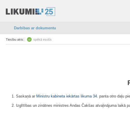
Darbības ar dokumentu
Tiesību akts:
spēkā esošs
1. Saskaņā ar
Ministru kabineta iekārtas likuma
34.
panta otro daļu pie
2. Izglītības un zinātnes ministres Andas Čakšas atvaļinājuma laikā par 