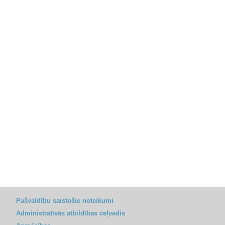
Pašvaldību saistošie noteikumi
Administratīvās atbildības ceļvedis