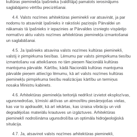
kultūras pieminekļa īpašnieka (valdītāja) pamatots ierosinājums
saglabājamo vērtību precizēšanai.
4.4. Valsts nozīmes arhitektūras pieminekli var atsavināt, ja par
nodomu to atsavināt īpašnieks ir rakstiski paziņojis Pārvaldei un
nākamais tā īpašnieks ir iepazinies ar Pārvaldes izsniegto vispārējo
normatīvo aktu valsts nozīmes arhitektūras pieminekļa izmantošanai
un saglabāšanai.
4.5. Ja īpašnieks atsavina valsts nozīmes kultūras pieminekli,
valstij ir pirmpirkuma tiesības. Lēmumu par valsts pirmpirkuma tiesību
izmantošanu vai atteikšanos no tām pieņem Nacionālā kultūras
mantojuma pārvalde. Kārtību, kādā Nacionālā kultūras mantojuma
pārvalde pieņem attiecīgo lēmumu, kā arī valsts nozīmes kultūras
pieminekļu pirmpirkuma tiesību realizācijas kārtību un termiņus
nosaka Ministru kabinets.
4.6. Arhitektūras pieminekļa teritorijā nedrīkst izvietot eksplozīvas,
ugunsnedrošas, ķīmiski aktīvas un atmosfēru piesārņojošas vielas,
kas var to apdraudēt, kā arī iekārtas, kas izraisa vibrāciju un vidi
degradējošas materiālu krautuves un izgāztuves. Arhitektūras
piemineklī nodrošināma ugunsdrošība un optimāla hidroģeoloģiskā
situācija.
4.7. Ja, atsavinot valsts nozīmes arhitektūras pieminekli,