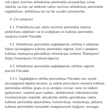
vidi valsts nozīmes arhitektūras pieminekļa aizsardzības zonas
robežās vai kas var ietekmēt valsts nozīmes arhitektūras pieminekļa
saglabāšanu, piekļūšanu tai vai tās vizuālo uztveramību.
4. Citi noteikumi:
4.1. Priekšlikumu par valsts nozīmes pieminekļa statusa
piešķiršanu objektam vai tā izslēgšanu no kultūras pieminekļu
saraksta izvērtē Pārvalde.
4.2. Arhitektūras pieminekļa saglabājamās vērtības ir iekļautas
Valsts aizsargājamo kultūras pieminekļu reģistrā, kurš ir pieejams
kultūras mantojuma pārvaldības informācijas sistēmā "Mantojums"
(https://mantojums.lv/cultural-objects).
4.3. Arhitektūras pieminekļa saglabājamās vērtības reģistrā
precizē Pārvalde:
4.3.1. Saglabājamo vērtību precizēšanu Pārvalde veic esošā
aizsargājamā objekta ietvaros, ja veiktie precizējumi nemaina kultūras
pieminekļa vērtības grupu un ja iestājies vismaz viens no šādiem
gadījumiem: saņemti jauni izpētes, arhitektoniski mākslinieciskās
inventarizācijas materiāli; aktualizēta vērtību apzināšana; veikta
kultūras pieminekļa atjaunošana, konservācija, restaurācija, pārbūve;
kultūras piemineklim konstatēti neatgriezeniski bojājumi; iesniegts