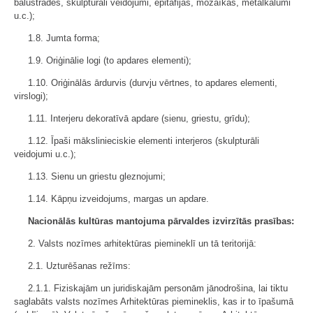
balustrādes, skulpturāli veidojumi, epitāfijas, mozaīkas, metālkalumi
u.c.);
1.8. Jumta forma;
1.9. Oriģinālie logi (to apdares elementi);
1.10. Oriģinālās ārdurvis (durvju vērtnes, to apdares elementi,
virslogi);
1.11. Interjeru dekoratīvā apdare (sienu, griestu, grīdu);
1.12. Īpaši mākslinieciskie elementi interjeros (skulpturāli
veidojumi u.c.);
1.13. Sienu un griestu gleznojumi;
1.14. Kāpņu izveidojums, margas un apdare.
Nacionālās kultūras mantojuma pārvaldes izvirzītās prasības:
2. Valsts nozīmes arhitektūras piemineklī un tā teritorijā:
2.1. Uzturēšanas režīms:
2.1.1. Fiziskajām un juridiskajām personām jānodrošina, lai tiktu
saglabāts valsts nozīmes Arhitektūras piemineklis, kas ir to īpašumā