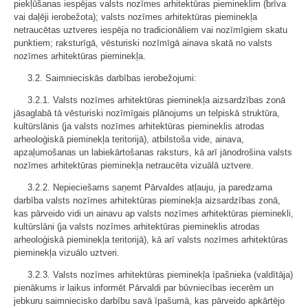
piekļūšanas iespējas valsts nozīmes arhitektūras piemineklim (brīva
vai daļēji ierobežota); valsts nozīmes arhitektūras pieminekļa
netraucētas uztveres iespēja no tradicionāliem vai nozīmīgiem skatu
punktiem; raksturīgā, vēsturiski nozīmīgā ainava skatā no valsts
nozīmes arhitektūras pieminekļa.
3.2. Saimnieciskās darbības ierobežojumi:
3.2.1. Valsts nozīmes arhitektūras pieminekļa aizsardzības zonā
jāsaglabā tā vēsturiski nozīmīgais plānojums un telpiskā struktūra,
kultūrslānis (ja valsts nozīmes arhitektūras piemineklis atrodas
arheoloģiskā pieminekļa teritorijā), atbilstoša vide, ainava,
apzaļumošanas un labiekārtošanas raksturs, kā arī jānodrošina valsts
nozīmes arhitektūras pieminekļa netraucēta vizuālā uztvere.
3.2.2. Nepieciešams saņemt Pārvaldes atļauju, ja paredzama
darbība valsts nozīmes arhitektūras pieminekļa aizsardzības zonā,
kas pārveido vidi un ainavu ap valsts nozīmes arhitektūras pieminekli,
kultūrslāni (ja valsts nozīmes arhitektūras piemineklis atrodas
arheoloģiskā pieminekļa teritorijā), kā arī valsts nozīmes arhitektūras
pieminekļa vizuālo uztveri.
3.2.3. Valsts nozīmes arhitektūras pieminekļa īpašnieka (valdītāja)
pienākums ir laikus informēt Pārvaldi par būvniecības iecerēm un
jebkuru saimniecisko darbību savā īpašumā, kas pārveido apkārtējo