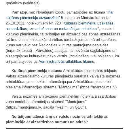
īpašnieks (valdītājs).
Pamatojums:
Norādījumi izdoti, pamatojoties uz likuma "
Par
kultūras pieminekļu aizsardzību
"
5.
pantu un Ministru kabineta
26.10.2021. noteikumiem Nr. 720 "
Kultūras pieminekļu uzskaites,
aizsardzības, izmantošanas un restaurācijas noteikumi
", nosakot
kultūras pieminekļa, tā teritorijas un aizsardzības zonas uzturēšanas
režīmu un saimnieciskās darbības ierobežojumus, kā arī darbības,
kuras var veikt bez Nacionālās kultūras mantojuma pārvaldes
(turpmāk tekstā - Pārvaldes) atļaujas, lai novērstu saglabājamo un
aizsargājamo kultūrvēsturisko vērtību iznīcināšanu vai bojāšanu, kā
arī pamatojoties uz
Administratīvās atbildības likumu
.
Kultūras pieminekļa statuss:
Arhitektūras piemineklis iekļauts
Valsts aizsargājamo kultūras pieminekļu sarakstā kā valsts nozīmes
arhitektūras piemineklis. Informācija par Arhitektūras pieminekli
pieejama informācijas sistēmā "Mantojums" (https://mantojums.lv).
Valsts nozīmes arhitektūras piemineklim noteiktā aizsardzības
zona norādīta informācijas sistēmā "Mantojums"
(https://mantojums.lv, sadaļā "Režīmi un ĢEO").
No
rādījumi attiecināmi uz valsts nozīmes arhitektūras
pieminekļa ar aizsardzības numuru un adresi: