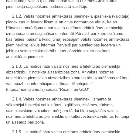
(valdījumā). Valsts īpašumā esošo valsts nozīmes Arhitektūras
pieminekļa saglabāšanu nodrošina tā valdītājs.
2.1.2. Valsts nozīmes arhitektūras pieminekļa īpašnieka (valdītāja)
pienākums ir: ievērot likumus un citus normatīvos aktus, kā arī
Pārvaldes norādījumus par valsts nozīmes arhitektūras pieminekļa
izmantošanu un saglabāšanu; informēt Pārvaldi par katru bojājumu,
kas radies īpašumā (valdījumā) esošajam valsts nozīmes arhitektūras
piemineklim; laikus informēt Pārvaldi par būvniecības iecerēm un
jebkuru saimniecisko darbību, kas pārveido valsts nozīmes
arhitektūras pieminekli.
2.1.3. Lai nodrošinātu valsts nozīmes arhitektūras pieminekļa
aizsardzību, ir noteikta aizsardzības zona. Ar valsts nozīmes
arhitektūras pieminekļa aizsardzības zonu un tās uzturēšanas režīmu
var iepazīties informācijas sistēmas "Mantojums"
(https://mantojums.lv) sadaļā "Režīmi un ĢEO".
2.1.4. Valsts nozīmes arhitektūras pieminekli izmanto tā
sākotnējai funkcijai vai kultūras, izglītības, zinātnes, tūrisma,
saimnieciskiem vai citiem mērķiem tā, lai tiktu saglabāts valsts
nozīmes arhitektūras piemineklis un kultūrvēsturiskā vide tās teritorijā
un aizsardzības zonā.
2.1.5. Lai nodrošinātu valsts nozīmes arhitektūras pieminekļa