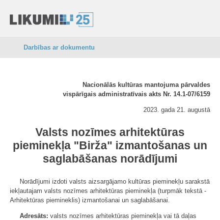
Darbības ar dokumentu
Nacionālās kultūras mantojuma pārvaldes
vispārīgais administratīvais akts Nr. 14.1-07/6159
2023. gada 21. augustā
Valsts nozīmes arhitektūras
pieminekļa "Birža" izmantošanas un
saglabāšanas norādījumi
Norādījumi izdoti valsts aizsargājamo kultūras pieminekļu sarakstā
iekļautajam valsts nozīmes arhitektūras pieminekļa (turpmāk tekstā -
Arhitektūras piemineklis) izmantošanai un saglabāšanai.
Adresāts:
valsts nozīmes arhitektūras pieminekļa vai tā daļas