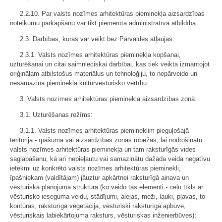
2.2.10. Par valsts nozīmes arhitektūras pieminekļa aizsardzības
noteikumu pārkāpšanu var tikt piemērota administratīvā atbildība.
2.3. Darbības, kuras var veikt bez Pārvaldes atļaujas:
2.3.1. Valsts nozīmes arhitektūras pieminekļa kopšanai,
uzturēšanai un citai saimnieciskai darbībai, kas tiek veikta izmantojot
oriģinālam atbilstošus materiālus un tehnoloģiju, to nepārveido un
nesamazina pieminekļa kultūrvēsturisko vērtību.
3. Valsts nozīmes arhitektūras pieminekļa aizsardzības zonā:
3.1. Uzturēšanas režīms:
3.1.1. Valsts nozīmes arhitektūras piemineklim pieguļošajā
teritorijā - īpašuma vai aizsardzības zonas robežās, lai nodrošinātu
valsts nozīmes arhitektūras pieminekļa un tam raksturīgās vides
saglabāšanu, kā arī nepieļautu vai samazinātu dažāda veida negatīvu
ietekmi uz konkrēto valsts nozīmes arhitektūras pieminekli,
īpašniekam (valdītājam) jāuztur apkārtnei raksturīgā ainava un
vēsturiskā plānojuma struktūra (ko veido tās elementi - ceļu tīkls ar
vēsturisko ieseguma veidu, stādījumi, alejas, meži, lauki, pļavas, to
kontūras, raksturīgā veģetācija, vēsturiski raksturīgā apbūve,
vēsturiskais labiekārtojuma raksturs, vēsturiskas inženierbūves);