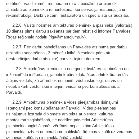
sertificēti vai diplomēti restauratori (u.c. speciālisti) ar pieredzi
arhitektūras pieminekļu remontēšanā, konservācijā, restaurācijā un
rekonstrukcijā. Darbi veicami restauratoru un speciālistu uzraudzībā.
2.2.6. Valsts nozīmes arhitektūras pieminekļa īpašnieks (valdītājs)
10 dienas pirms darbu sākšanas par tiem rakstiski informē Pārvaldes
Rīgas reģionālo nodaļu (riga@mantojums.lv)
.
2.2.7. Pēc darbu pabeigšanas un Pārvaldes atzinuma par darbu
atbilstību saņemšanai, 3 mēnešu laikā jāiesniedz pārskatu
(restaurācijas darbu atskaite) par veiktajiem darbiem.
2.2.8. Arhitektūras pieminekļa energoefektivitātes uzlabošana un
inženiertīklu ierīkošana, ja netiek pārveidota ēkas arhitektūra un tās
ārējais veidols, kā arī netiek nomainīti vēsturiskie logi, durvis un
netiek skarti vēsturiskie interjeri, veicama pēc konsultēšanās ar
Pārvaldi.
2.2.9. Arhitektūras pieminekļa vides pieejamības risinājumi
īstenojami pēc konsultēšanās ar Pārvaldi. Vides pieejamības
risinājumus izstrādā diplomēts arhitekts ar pieredzi kultūras
mantojuma saglabāšanā, tie nedrīkst pārveidot Arhitektūras
pieminekļa saglabājamās vērtības, nepasliktina Arhitektūras
pieminekļa uztveri un nerada no publiskās ārtelpas vizuāli uztveramas
izmaiņas kultūras pieminekļa ārējā veidolā.