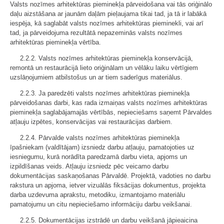
Valsts nozīmes arhitektūras pieminekļa pārveidošana vai tās oriģinālo
daļu aizstāšana ar jaunām daļām pieļaujama tikai tad, ja tā ir labākā
iespēja, kā saglabāt valsts nozīmes arhitektūras pieminekli, vai arī
tad, ja pārveidojuma rezultātā nepazeminās valsts nozīmes
arhitektūras pieminekļa vērtība.
2.2.2. Valsts nozīmes arhitektūras pieminekļa konservācijā,
remontā un restaurācijā lieto oriģinālam un vēlāku laiku vērtīgiem
uzslāņojumiem atbilstošus un ar tiem saderīgus materiālus.
2.2.3. Ja paredzēti valsts nozīmes arhitektūras pieminekļa
pārveidošanas darbi, kas rada izmaiņas valsts nozīmes arhitektūras
pieminekļa saglabājamajās vērtībās, nepieciešams saņemt Pārvaldes
atļauju izpētes, konservācijas vai restaurācijas darbiem.
2.2.4. Pārvalde valsts nozīmes arhitektūras pieminekļa
īpašniekam (valdītājam) izsniedz darbu atļauju, pamatojoties uz
iesniegumu, kurā norādīta paredzamā darbu vieta, apjoms un
izpildīšanas veids. Atļauju izsniedz pēc veicamo darbu
dokumentācijas saskaņošanas Pārvaldē. Projektā, vadoties no darbu
rakstura un apjoma, ietver vizuālās fiksācijas dokumentus, projekta
darba uzdevuma aprakstu, metodiku, izmantojamo materiālu
pamatojumu un citu nepieciešamo informāciju darbu veikšanai.
2.2.5. Dokumentācijas izstrādē un darbu veikšanā jāpieaicina