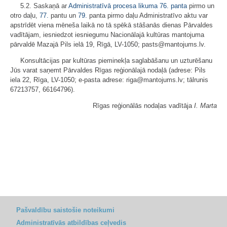
5.2. Saskaņā ar
Administratīvā procesa likuma
76. panta
pirmo un
otro daļu,
77.
pantu un
79.
panta pirmo daļu Administratīvo aktu var
apstrīdēt viena mēneša laikā no tā spēkā stāšanās dienas Pārvaldes
vadītājam, iesniedzot iesniegumu Nacionālajā kultūras mantojuma
pārvaldē Mazajā Pils ielā 19, Rīgā, LV-1050; pasts@mantojums.lv.
Konsultācijas par kultūras pieminekļa saglabāšanu un uzturēšanu
Jūs varat saņemt Pārvaldes Rīgas reģionālajā nodaļā (adrese: Pils
iela 22, Rīga, LV-1050; e-pasta adrese: riga@mantojums.lv; tālrunis
67213757, 66164796).
Rīgas reģionālās nodaļas vadītāja
I. Marta
Pašvaldību saistošie noteikumi
Administratīvās atbildības ceļvedis