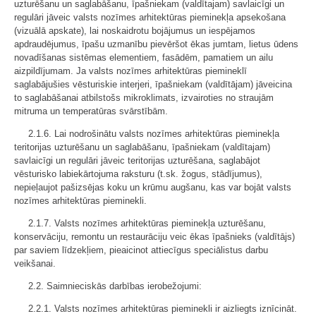
uzturēšanu un saglabāšanu, īpašniekam (valdītajam) savlaicīgi un
regulāri jāveic valsts nozīmes arhitektūras pieminekļa apsekošana
(vizuālā apskate), lai noskaidrotu bojājumus un iespējamos
apdraudējumus, īpašu uzmanību pievēršot ēkas jumtam, lietus ūdens
novadīšanas sistēmas elementiem, fasādēm, pamatiem un ailu
aizpildījumam. Ja valsts nozīmes arhitektūras piemineklī
saglabājušies vēsturiskie interjeri, īpašniekam (valdītājam) jāveicina
to saglabāšanai atbilstošs mikroklimats, izvairoties no straujām
mitruma un temperatūras svārstībām.
2.1.6. Lai nodrošinātu valsts nozīmes arhitektūras pieminekļa
teritorijas uzturēšanu un saglabāšanu, īpašniekam (valdītajam)
savlaicīgi un regulāri jāveic teritorijas uzturēšana, saglabājot
vēsturisko labiekārtojuma raksturu (t.sk. žogus, stādījumus),
nepieļaujot pašizsējas koku un krūmu augšanu, kas var bojāt valsts
nozīmes arhitektūras pieminekli.
2.1.7. Valsts nozīmes arhitektūras pieminekļa uzturēšanu,
konservāciju, remontu un restaurāciju veic ēkas īpašnieks (valdītājs)
par saviem līdzekļiem, pieaicinot attiecīgus speciālistus darbu
veikšanai.
2.2. Saimnieciskās darbības ierobežojumi:
2.2.1. Valsts nozīmes arhitektūras pieminekli ir aizliegts iznīcināt.