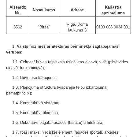
Aizsardz
Kadastra
Nosaukums
Adrese
Nr.
apzīmējums
Rīga, Doma
6562
"Birža"
0100 008 0034 001
laukums 6
1.
Valsts
nozīmes arhitektūras pieminekļa saglabājamās
vērtības:
1.1. Celtnes/ būves telpiskais risinājums ainavā, vidē (pilsētvides
ainavā, lauku ainavā);
1.2. Būvmasu kārtojums;
1.3. Plānojuma struktūra (vispārējie telpu izkārtojuma
pamatprincipi);
1.4. Konstruktīvā sistēma;
1.5. Konstruktīvi elementi;
1.6. Dekoratīvi bagāta fasādes (fasāžu) arhitektūra;
1.7. Īpaši mākslinieciskie elementi fasādēs (portāli, arkādes,