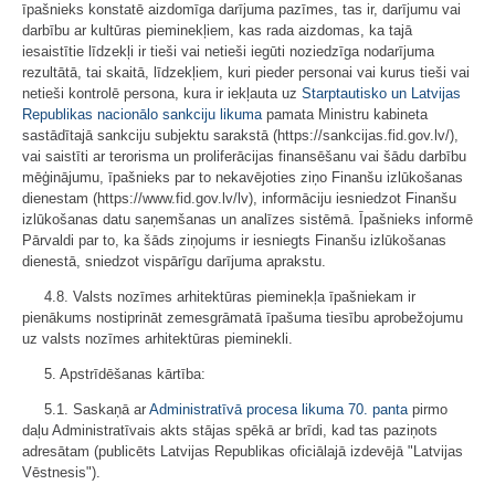
īpašnieks konstatē aizdomīga darījuma pazīmes, tas ir, darījumu vai
darbību ar kultūras pieminekļiem, kas rada aizdomas, ka tajā
iesaistītie līdzekļi ir tieši vai netieši iegūti noziedzīga nodarījuma
rezultātā, tai skaitā, līdzekļiem, kuri pieder personai vai kurus tieši vai
netieši kontrolē persona, kura ir iekļauta uz
Starptautisko un Latvijas
Republikas nacionālo sankciju likuma
pamata Ministru kabineta
sastādītajā sankciju subjektu sarakstā (https://sankcijas.fid.gov.lv/),
vai saistīti ar terorisma un proliferācijas finansēšanu vai šādu darbību
mēģinājumu, īpašnieks par to nekavējoties ziņo Finanšu izlūkošanas
dienestam (https://www.fid.gov.lv/lv), informāciju iesniedzot Finanšu
izlūkošanas datu saņemšanas un analīzes sistēmā. Īpašnieks informē
Pārvaldi par to, ka šāds ziņojums ir iesniegts Finanšu izlūkošanas
dienestā, sniedzot vispārīgu darījuma aprakstu.
4.8. Valsts nozīmes arhitektūras pieminekļa īpašniekam ir
pienākums nostiprināt zemesgrāmatā īpašuma tiesību aprobežojumu
uz valsts nozīmes arhitektūras pieminekli.
5. Apstrīdēšanas kārtība:
5.1. Saskaņā ar
Administratīvā procesa likuma
70. panta
pirmo
daļu Administratīvais akts stājas spēkā ar brīdi, kad tas paziņots
adresātam (publicēts Latvijas Republikas oficiālajā izdevējā "Latvijas
Vēstnesis").