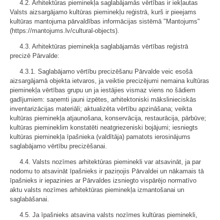
4.2. Arhitektūras pieminekļa saglabājamās vērtības ir iekļautas
Valsts aizsargājamo kultūras pieminekļu reģistrā, kurš ir pieejams
kultūras mantojuma pārvaldības informācijas sistēmā "Mantojums"
(https://mantojums.lv/cultural-objects).
4.3. Arhitektūras pieminekļa saglabājamās vērtības reģistrā
precizē Pārvalde:
4.3.1. Saglabājamo vērtību precizēšanu Pārvalde veic esošā
aizsargājamā objekta ietvaros, ja veiktie precizējumi nemaina kultūras
pieminekļa vērtības grupu un ja iestājies vismaz viens no šādiem
gadījumiem: saņemti jauni izpētes, arhitektoniski mākslinieciskās
inventarizācijas materiāli; aktualizēta vērtību apzināšana; veikta
kultūras pieminekļa atjaunošana, konservācija, restaurācija, pārbūve;
kultūras piemineklim konstatēti neatgriezeniski bojājumi; iesniegts
kultūras pieminekļa īpašnieka (valdītāja) pamatots ierosinājums
saglabājamo vērtību precizēšanai.
4.4. Valsts nozīmes arhitektūras pieminekli var atsavināt, ja par
nodomu to atsavināt īpašnieks ir paziņojis Pārvaldei un nākamais tā
īpašnieks ir iepazinies ar Pārvaldes izsniegto vispārējo normatīvo
aktu valsts nozīmes arhitektūras pieminekļa izmantošanai un
saglabāšanai.
4.5. Ja īpašnieks atsavina valsts nozīmes kultūras pieminekli,