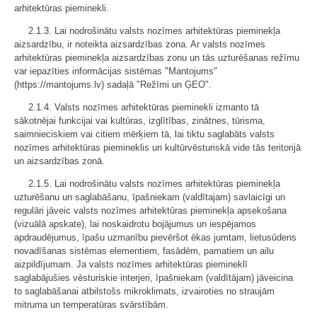
arhitektūras pieminekli.
2.1.3. Lai nodrošinātu valsts nozīmes arhitektūras pieminekļa
aizsardzību, ir noteikta aizsardzības zona. Ar valsts nozīmes
arhitektūras pieminekļa aizsardzības zonu un tās uzturēšanas režīmu
var iepazīties informācijas sistēmas "Mantojums"
(https://mantojums.lv) sadaļā "Režīmi un ĢEO".
2.1.4. Valsts nozīmes arhitektūras pieminekli izmanto tā
sākotnējai funkcijai vai kultūras, izglītības, zinātnes, tūrisma,
saimnieciskiem vai citiem mērķiem tā, lai tiktu saglabāts valsts
nozīmes arhitektūras piemineklis un kultūrvēsturiskā vide tās teritorijā
un aizsardzības zonā.
2.1.5. Lai nodrošinātu valsts nozīmes arhitektūras pieminekļa
uzturēšanu un saglabāšanu, īpašniekam (valdītajam) savlaicīgi un
regulāri jāveic valsts nozīmes arhitektūras pieminekļa apsekošana
(vizuālā apskate), lai noskaidrotu bojājumus un iespējamos
apdraudējumus, īpašu uzmanību pievēršot ēkas jumtam, lietusūdens
novadīšanas sistēmas elementiem, fasādēm, pamatiem un ailu
aizpildījumam. Ja valsts nozīmes arhitektūras piemineklī
saglabājušies vēsturiskie interjeri, īpašniekam (valdītājam) jāveicina
to saglabāšanai atbilstošs mikroklimats, izvairoties no straujām
mitruma un temperatūras svārstībām.