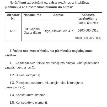
Norādījumi attiecināmi uz valsts nozīmes arhitektūras
pieminekļa ar aizsardzības numuru un adresi:
Aizsardz
Nosaukums
Adrese
Kadastra
Nr.
apzīmējums
0100 060 0314
Dzīvojamā
0100 060 0315
6621
Rīga, Slokas iela 41a
ēka ar dārzu
0100 060 2053 002
1.
Valsts nozīmes arhitektūras pieminekļa saglabājamās
vērtības:
1.1. Celtnes/būves telpiskais risinājums ainavā, vidē (pilsētvides
ainavā, lauku ainavā);
1.2. Būves kārtojums;
1.3. Plānojuma struktūra (vispārējie telpu izkārtojuma
pamatprincipi);
1.4. Konstruktīvā sistēma;
1.5. Konstruktīvie elementi;