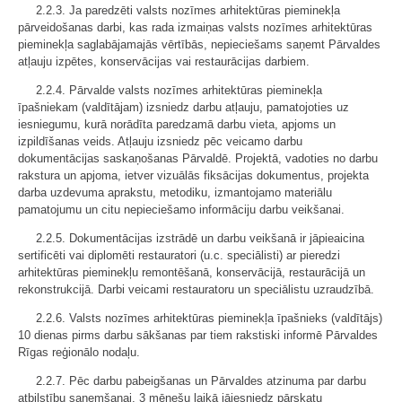
2.2.3. Ja paredzēti valsts nozīmes arhitektūras pieminekļa
pārveidošanas darbi, kas rada izmaiņas valsts nozīmes arhitektūras
pieminekļa saglabājamajās vērtībās, nepieciešams saņemt Pārvaldes
atļauju izpētes, konservācijas vai restaurācijas darbiem.
2.2.4. Pārvalde valsts nozīmes arhitektūras pieminekļa
īpašniekam (valdītājam) izsniedz darbu atļauju, pamatojoties uz
iesniegumu, kurā norādīta paredzamā darbu vieta, apjoms un
izpildīšanas veids. Atļauju izsniedz pēc veicamo darbu
dokumentācijas saskaņošanas Pārvaldē. Projektā, vadoties no darbu
rakstura un apjoma, ietver vizuālās fiksācijas dokumentus, projekta
darba uzdevuma aprakstu, metodiku, izmantojamo materiālu
pamatojumu un citu nepieciešamo informāciju darbu veikšanai.
2.2.5. Dokumentācijas izstrādē un darbu veikšanā ir jāpieaicina
sertificēti vai diplomēti restauratori (u.c. speciālisti) ar pieredzi
arhitektūras pieminekļu remontēšanā, konservācijā, restaurācijā un
rekonstrukcijā. Darbi veicami restauratoru un speciālistu uzraudzībā.
2.2.6. Valsts nozīmes arhitektūras pieminekļa īpašnieks (valdītājs)
10 dienas pirms darbu sākšanas par tiem rakstiski informē Pārvaldes
Rīgas reģionālo nodaļu.
2.2.7. Pēc darbu pabeigšanas un Pārvaldes atzinuma par darbu
atbilstību saņemšanai, 3 mēnešu laikā jāiesniedz pārskatu