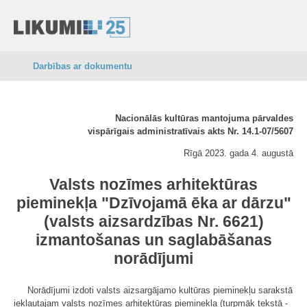
Darbības ar dokumentu
Nacionālās kultūras mantojuma pārvaldes
vispārīgais administratīvais akts Nr. 14.1-07/5607
Rīgā 2023. gada 4. augustā
Valsts nozīmes arhitektūras
pieminekļa "Dzīvojamā ēka ar dārzu"
(valsts aizsardzības Nr. 6621)
izmantošanas un saglabāšanas
norādījumi
Norādījumi izdoti valsts aizsargājamo kultūras pieminekļu sarakstā
iekļautajam valsts nozīmes arhitektūras pieminekļa (turpmāk tekstā -