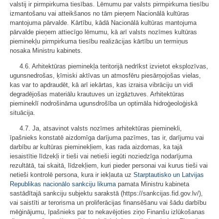
valstij ir pirmpirkuma tiesības. Lēmumu par valsts pirmpirkuma tiesību
izmantošanu vai atteikšanos no tām pieņem Nacionālā kultūras
mantojuma pārvalde. Kārtību, kādā Nacionālā kultūras mantojuma
pārvalde pieņem attiecīgo lēmumu, kā arī valsts nozīmes kultūras
pieminekļu pirmpirkuma tiesību realizācijas kārtību un termiņus
nosaka Ministru kabinets.
4.6. Arhitektūras pieminekļa teritorijā nedrīkst izvietot eksplozīvas,
ugunsnedrošas, ķīmiski aktīvas un atmosfēru piesārņojošas vielas,
kas var to apdraudēt, kā arī iekārtas, kas izraisa vibrāciju un vidi
degradējošas materiālu krautuves un izgāztuves. Arhitektūras
piemineklī nodrošināma ugunsdrošība un optimāla hidroģeoloģiskā
situācija.
4.7. Ja, atsavinot valsts nozīmes arhitektūras pieminekli,
īpašnieks konstatē aizdomīga darījuma pazīmes, tas ir, darījumu vai
darbību ar kultūras pieminekļiem, kas rada aizdomas, ka tajā
iesaistītie līdzekļi ir tieši vai netieši iegūti noziedzīga nodarījuma
rezultātā, tai skaitā, līdzekļiem, kuri pieder personai vai kurus tieši vai
netieši kontrolē persona, kura ir iekļauta uz
Starptautisko un Latvijas
Republikas nacionālo sankciju likuma
pamata Ministru kabineta
sastādītajā sankciju subjektu sarakstā (https://sankcijas.fid.gov.lv/),
vai saistīti ar terorisma un proliferācijas finansēšanu vai šādu darbību
mēģinājumu, īpašnieks par to nekavējoties ziņo Finanšu izlūkošanas