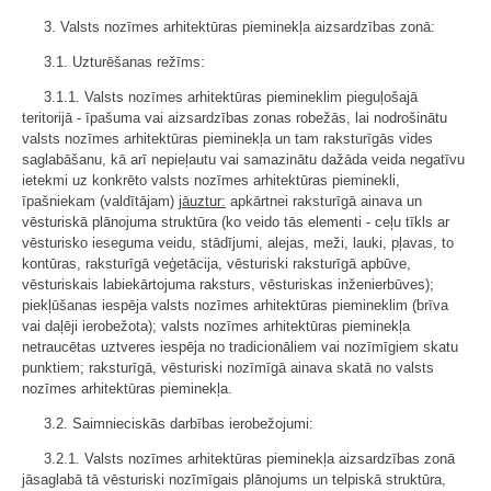
3. Valsts nozīmes arhitektūras pieminekļa aizsardzības zonā:
3.1. Uzturēšanas režīms:
3.1.1. Valsts nozīmes arhitektūras piemineklim pieguļošajā
teritorijā - īpašuma vai aizsardzības zonas robežās, lai nodrošinātu
valsts nozīmes arhitektūras pieminekļa un tam raksturīgās vides
saglabāšanu, kā arī nepieļautu vai samazinātu dažāda veida negatīvu
ietekmi uz konkrēto valsts nozīmes arhitektūras pieminekli,
īpašniekam (valdītājam)
jāuztur:
apkārtnei raksturīgā ainava un
vēsturiskā plānojuma struktūra (ko veido tās elementi - ceļu tīkls ar
vēsturisko ieseguma veidu, stādījumi, alejas, meži, lauki, pļavas, to
kontūras, raksturīgā veģetācija, vēsturiski raksturīgā apbūve,
vēsturiskais labiekārtojuma raksturs, vēsturiskas inženierbūves);
piekļūšanas iespēja valsts nozīmes arhitektūras piemineklim (brīva
vai daļēji ierobežota); valsts nozīmes arhitektūras pieminekļa
netraucētas uztveres iespēja no tradicionāliem vai nozīmīgiem skatu
punktiem; raksturīgā, vēsturiski nozīmīgā ainava skatā no valsts
nozīmes arhitektūras pieminekļa.
3.2. Saimnieciskās darbības ierobežojumi:
3.2.1. Valsts nozīmes arhitektūras pieminekļa aizsardzības zonā
jāsaglabā tā vēsturiski nozīmīgais plānojums un telpiskā struktūra,