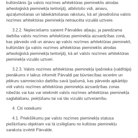
kultūrslānis (ja valsts nozīmes arhitektūras piemineklis atrodas
arheoloģiskā pieminekļa teritorijā), atbilstošo vidi, ainavu,
apzaļumošanas un labiekārtošanas raksturu, kā arī jānodrošina valsts
nozīmes arhitektūras pieminekļa netraucēta vizuālā uztvere.
3.2.2. Nepieciešams saņemt Pārvaldes atļauju, ja paredzama
darbība valsts nozīmes arhitektūras pieminekļa aizsardzības zonā,
kas pārveido vidi un ainavu ap valsts nozīmes arhitektūras pieminekli,
kultūrslāni (ja valsts nozīmes arhitektūras piemineklis atrodas
arheoloģiskā pieminekļa teritorijā), kā arī valsts nozīmes arhitektūras
pieminekļa vizuālo uztveri.
3.2.3. Valsts nozīmes arhitektūras pieminekļa īpašnieka (valdītāja)
pienākums ir laikus informēt Pārvaldi par būvniecības iecerēm un
jebkuru saimniecisko darbību savā īpašumā, kas pārveido apkārtējo
vidi valsts nozīmes arhitektūras pieminekļa aizsardzības zonas
robežās vai kas var ietekmēt valsts nozīmes arhitektūras pieminekļa
saglabāšanu, piekļūšanu tai vai tās vizuālo uztveramību.
4. Citi noteikumi:
4.1. Priekšlikumu par valsts nozīmes pieminekļa statusa
piešķiršanu objektam vai tā izslēgšanu no kultūras pieminekļu
saraksta izvērtē Pārvalde.