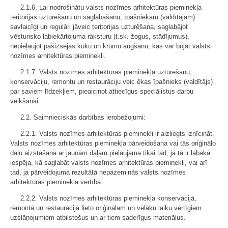
2.1.6. Lai nodrošinātu valsts nozīmes arhitektūras pieminekļa
teritorijas uzturēšanu un saglabāšanu, īpašniekam (valdītajam)
savlaicīgi un regulāri jāveic teritorijas uzturēšana, saglabājot
vēsturisko labiekārtojuma raksturu (t.sk. žogus, stādījumus),
nepieļaujot pašizsējas koku un krūmu augšanu, kas var bojāt valsts
nozīmes arhitektūras pieminekli.
2.1.7. Valsts nozīmes arhitektūras pieminekļa uzturēšanu,
konservāciju, remontu un restaurāciju veic ēkas īpašnieks (valdītājs)
par saviem līdzekļiem, pieaicinot attiecīgus speciālistus darbu
veikšanai.
2.2. Saimnieciskās darbības ierobežojumi:
2.2.1. Valsts nozīmes arhitektūras pieminekli ir aizliegts iznīcināt.
Valsts nozīmes arhitektūras pieminekļa pārveidošana vai tās oriģinālo
daļu aizstāšana ar jaunām daļām pieļaujama tikai tad, ja tā ir labākā
iespēja, kā saglabāt valsts nozīmes arhitektūras pieminekli, vai arī
tad, ja pārveidojuma rezultātā nepazeminās valsts nozīmes
arhitektūras pieminekļa vērtība.
2.2.2. Valsts nozīmes arhitektūras pieminekļa konservācijā,
remontā un restaurācijā lieto oriģinālam un vēlāku laiku vērtīgiem
uzslāņojumiem atbilstošus un ar tiem saderīgus materiālus.