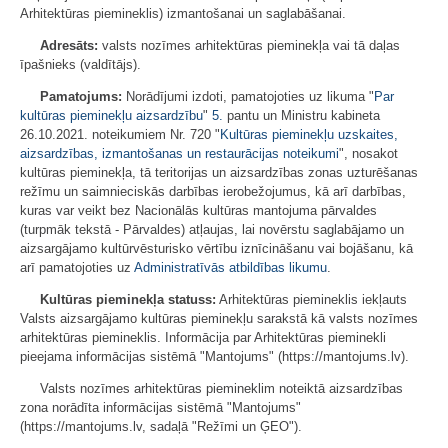
Arhitektūras piemineklis) izmantošanai un saglabāšanai.
Adresāts:
valsts nozīmes arhitektūras pieminekļa vai tā daļas
īpašnieks (valdītājs).
Pamatojums:
Norādījumi izdoti, pamatojoties uz likuma "
Par
kultūras pieminekļu aizsardzību
"
5.
pantu un Ministru kabineta
26.10.2021. noteikumiem Nr. 720 "
Kultūras pieminekļu uzskaites,
aizsardzības, izmantošanas un restaurācijas noteikumi
", nosakot
kultūras pieminekļa, tā teritorijas un aizsardzības zonas uzturēšanas
režīmu un saimnieciskās darbības ierobežojumus, kā arī darbības,
kuras var veikt bez Nacionālās kultūras mantojuma pārvaldes
(turpmāk tekstā - Pārvaldes) atļaujas, lai novērstu saglabājamo un
aizsargājamo kultūrvēsturisko vērtību iznīcināšanu vai bojāšanu, kā
arī pamatojoties uz
Administratīvās atbildības likumu
.
Kultūras pieminekļa statuss:
Arhitektūras piemineklis iekļauts
Valsts aizsargājamo kultūras pieminekļu sarakstā kā valsts nozīmes
arhitektūras piemineklis. Informācija par Arhitektūras pieminekli
pieejama informācijas sistēmā "Mantojums" (https://mantojums.lv).
Valsts nozīmes arhitektūras piemineklim noteiktā aizsardzības
zona norādīta informācijas sistēmā "Mantojums"
(https://mantojums.lv, sadaļā "Režīmi un ĢEO").