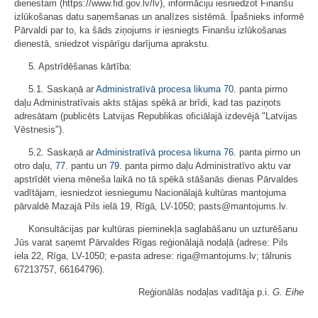
dienestam (https://www.fid.gov.lv/lv), informāciju iesniedzot Finanšu
izlūkošanas datu saņemšanas un analīzes sistēmā. Īpašnieks informē
Pārvaldi par to, ka šāds ziņojums ir iesniegts Finanšu izlūkošanas
dienestā, sniedzot vispārīgu darījuma aprakstu.
5. Apstrīdēšanas kārtība:
5.1. Saskaņā ar
Administratīvā procesa likuma
70.
panta pirmo
daļu Administratīvais akts stājas spēkā ar brīdi, kad tas paziņots
adresātam (publicēts Latvijas Republikas oficiālajā izdevējā "Latvijas
Vēstnesis").
5.2. Saskaņā ar
Administratīvā procesa likuma
76.
panta pirmo un
otro daļu,
77.
pantu un
79.
panta pirmo daļu Administratīvo aktu var
apstrīdēt viena mēneša laikā no tā spēkā stāšanās dienas Pārvaldes
vadītājam, iesniedzot iesniegumu Nacionālajā kultūras mantojuma
pārvaldē Mazajā Pils ielā 19, Rīgā, LV-1050; pasts@mantojums.lv.
Konsultācijas par kultūras pieminekļa saglabāšanu un uzturēšanu
Jūs varat saņemt Pārvaldes Rīgas reģionālajā nodaļā (adrese: Pils
iela 22, Rīga, LV-1050; e-pasta adrese: riga@mantojums.lv; tālrunis
67213757, 66164796).
Reģionālās nodaļas vadītāja p.i.
G. Eihe