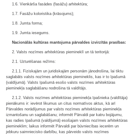
1.6. Vienkārša fasādes (fasāžu) arhitektūra;
1.7. Fasāžu koloristika (krāsojums);
1.8. Jumta forma;
1.9. Jumta iesegums.
Nacionālās kultūras mantojuma pārvaldes izvirzītās prasības:
2. Valsts nozīmes arhitektūras piemineklī un tā teritorijā:
2.1. Uzturēšanas režīms:
2.1.1. Fiziskajām un juridiskajām personām jānodrošina, lai tiktu
saglabāts valsts nozīmes arhitektūras piemineklis, kas ir to īpašumā
(valdījumā). Valsts īpašumā esošo valsts nozīmes arhitektūras
pieminekļa saglabāšanu nodrošina tā valdītājs.
2.1.2. Valsts nozīmes arhitektūras pieminekļa īpašnieka (valdītāja)
pienākums ir: ievērot likumus un citus normatīvos aktus, kā arī
Pārvaldes norādījumus par valsts nozīmes arhitektūras pieminekļa
izmantošanu un saglabāšanu; informēt Pārvaldi par katru bojājumu,
kas radies īpašumā (valdījumā) esošajam valsts nozīmes arhitektūras
piemineklim; laikus informēt Pārvaldi par būvniecības iecerēm un
jebkuru saimniecisko darbību, kas pārveido valsts nozīmes