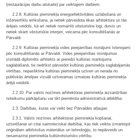
(restaurācijas darbu atskaite) par veiktajiem darbiem.
2.2.8. Kultūras pieminekļa energoefektivitātes uzlabošana un
inženiertīklu ierīkošana, ja netiek pārveidota ēkas arhitektūra un tās
ārējais veidols, kā arī netiek nomainīti vēsturiskie logi, durvis un
netiek skarti vēsturiskie interjeri, veicama pēc konsultēšanās ar
Pārvaldi.
2.2.9. Kultūras pieminekļa vides pieejamības risinājumi īstenojami
pēc konsultēšanās ar Pārvaldi. Vides pieejamības risinājumus
izstrādā diplomēts arhitekts ar pieredzi kultūras mantojuma
saglabāšanā, tie nedrīkst pārveidot kultūras pieminekļa saglabājamās
vērtības, nepasliktina kultūras pieminekļa uztveri un nerada no
publiskās ārtelpas vizuāli uztveramas izmaiņas kultūras pieminekļa
ārējā veidolā.
2.2.10. Par valsts nozīmes arhitektūras pieminekļa aizsardzības
noteikumu pārkāpšanu var tikt piemērota administratīvā atbildība.
2.3. Darbības, kuras var veikt bez Pārvaldes atļaujas:
2.3.1. Valsts nozīmes arhitektūras pieminekļa kopšanai,
uzturēšanai un citai saimnieciskai darbībai, kas tiek veikta izmantojot
oriģinālam atbilstošus materiālus un tehnoloģiju, to nepārveido un
nesamazina pieminekļa kultūrvēsturisko vērtību.