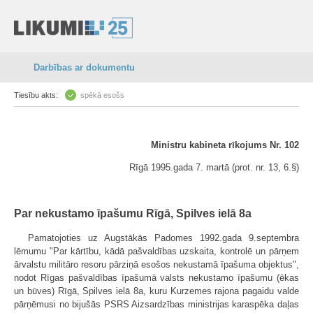
Darbības ar dokumentu
Tiesību akts:
spēkā esošs
Ministru kabineta rīkojums Nr. 102
Rīgā 1995.gada 7. martā (prot. nr. 13, 6.§)
Par nekustamo īpašumu Rīgā, Spilves ielā 8a
Pamatojoties uz Augstākās Padomes 1992.gada 9.septembra
lēmumu "Par kārtību, kādā pašvaldības uzskaita, kontrolē un pārņem
ārvalstu militāro resoru pārziņā esošos nekustamā īpašuma objektus",
nodot Rīgas pašvaldības īpašumā valsts nekustamo īpašumu (ēkas
un būves) Rīgā, Spilves ielā 8a, kuru Kurzemes rajona pagaidu valde
pārņēmusi no bijušās PSRS Aizsardzības ministrijas karaspēka daļas