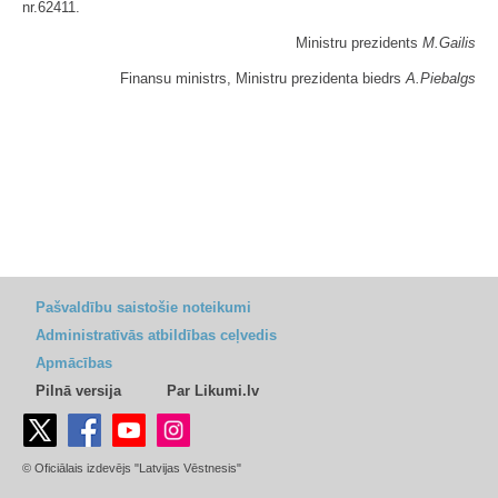
nr.62411.
Ministru prezidents
M.Gailis
Finansu ministrs, Ministru prezidenta biedrs
A.Piebalgs
Pašvaldību saistošie noteikumi
Administratīvās atbildības ceļvedis
Apmācības
Pilnā versija
Par Likumi.lv
© Oficiālais izdevējs "Latvijas Vēstnesis"