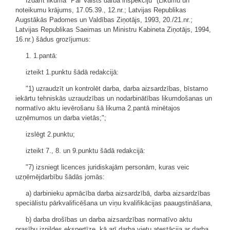
Izdarīt likumā "Par Valsts darba inspekciju" (Likumu un
noteikumu krājums, 17.05.39., 12.nr.; Latvijas Republikas
Augstākās Padomes un Valdības Ziņotājs, 1993, 20./21.nr.;
Latvijas Republikas Saeimas un Ministru Kabineta Ziņotājs, 1994,
16.nr.) šādus grozījumus:
1. 1.pantā:
izteikt 1.punktu šādā redakcijā:
"1) uzraudzīt un kontrolēt darba, darba aizsardzības, bīstamo
iekārtu tehniskās uzraudzības un nodarbinātības likumdošanas un
normatīvo aktu ievērošanu šā likuma 2.pantā minētajos
uzņēmumos un darba vietās;";
izslēgt 2.punktu;
izteikt 7., 8. un 9.punktu šādā redakcijā:
"7) izsniegt licences juridiskajām personām, kuras veic
uzņēmējdarbību šādās jomās:
a) darbinieku apmācība darba aizsardzībā, darba aizsardzības
speciālistu pārkvalificēšana un viņu kvalifikācijas paaugstināšana,
b) darba drošības un darba aizsardzības normatīvo aktu
prasību izpildes ekspertīze, kā arī darba vietu atestācija ar darba