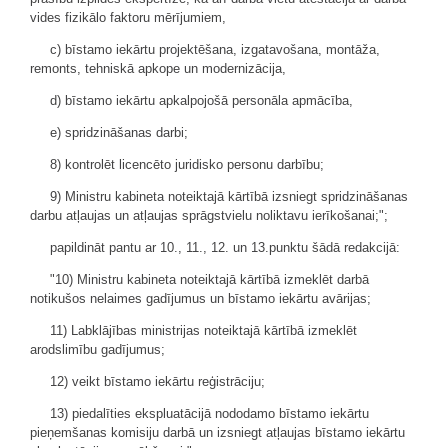
vides fizikālo faktoru mērījumiem,
c) bīstamo iekārtu projektēšana, izgatavošana, montāža,
remonts, tehniskā apkope un modernizācija,
d) bīstamo iekārtu apkalpojošā personāla apmācība,
e) spridzināšanas darbi;
8) kontrolēt licencēto juridisko personu darbību;
9) Ministru kabineta noteiktajā kārtībā izsniegt spridzināšanas
darbu atļaujas un atļaujas sprāgstvielu noliktavu ierīkošanai;";
papildināt pantu ar 10., 11., 12. un 13.punktu šādā redakcijā:
"10) Ministru kabineta noteiktajā kārtībā izmeklēt darbā
notikušos nelaimes gadījumus un bīstamo iekārtu avārijas;
11) Labklājības ministrijas noteiktajā kārtībā izmeklēt
arodslimību gadījumus;
12) veikt bīstamo iekārtu reģistrāciju;
13) piedalīties ekspluatācijā nododamo bīstamo iekārtu
pieņemšanas komisiju darbā un izsniegt atļaujas bīstamo iekārtu