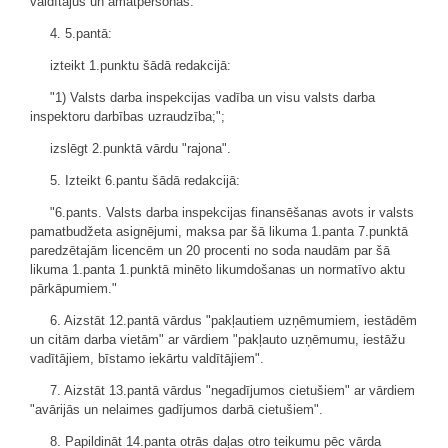
valdītājus un amatpersonas."
4. 5.pantā:
izteikt 1.punktu šādā redakcijā:
"1) Valsts darba inspekcijas vadība un visu valsts darba
inspektoru darbības uzraudzība;";
izslēgt 2.punktā vārdu "rajona".
5. Izteikt 6.pantu šādā redakcijā:
"6.pants. Valsts darba inspekcijas finansēšanas avots ir valsts
pamatbudžeta asignējumi, maksa par šā likuma 1.panta 7.punktā
paredzētajām licencēm un 20 procenti no soda naudām par šā
likuma 1.panta 1.punktā minēto likumdošanas un normatīvo aktu
pārkāpumiem."
6. Aizstāt 12.pantā vārdus "pakļautiem uzņēmumiem, iestādēm
un citām darba vietām" ar vārdiem "pakļauto uzņēmumu, iestāžu
vadītājiem, bīstamo iekārtu valdītājiem".
7. Aizstāt 13.pantā vārdus "negadījumos cietušiem" ar vārdiem
"avārijās un nelaimes gadījumos darbā cietušiem".
8. Papildināt 14.panta otrās daļas otro teikumu pēc vārda