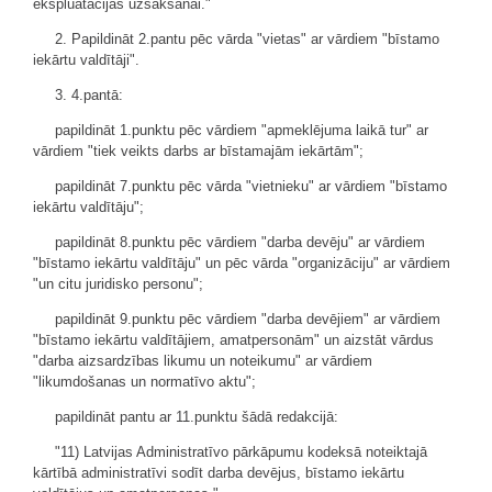
ekspluatācijas uzsākšanai."
2. Papildināt 2.pantu pēc vārda "vietas" ar vārdiem "bīstamo
iekārtu valdītāji".
3. 4.pantā:
papildināt 1.punktu pēc vārdiem "apmeklējuma laikā tur" ar
vārdiem "tiek veikts darbs ar bīstamajām iekārtām";
papildināt 7.punktu pēc vārda "vietnieku" ar vārdiem "bīstamo
iekārtu valdītāju";
papildināt 8.punktu pēc vārdiem "darba devēju" ar vārdiem
"bīstamo iekārtu valdītāju" un pēc vārda "organizāciju" ar vārdiem
"un citu juridisko personu";
papildināt 9.punktu pēc vārdiem "darba devējiem" ar vārdiem
"bīstamo iekārtu valdītājiem, amatpersonām" un aizstāt vārdus
"darba aizsardzības likumu un noteikumu" ar vārdiem
"likumdošanas un normatīvo aktu";
papildināt pantu ar 11.punktu šādā redakcijā:
"11) Latvijas Administratīvo pārkāpumu kodeksā noteiktajā
kārtībā administratīvi sodīt darba devējus, bīstamo iekārtu