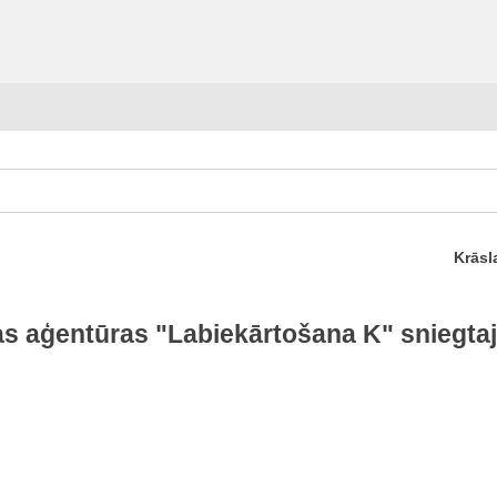
Krāsl
s aģentūras "Labiekārtošana K" sniegta