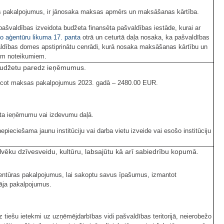
as pakalpojumus, ir jānosaka maksas apmērs un maksāšanas kārtība.
pašvaldības izveidota budžeta finansēta pašvaldības iestāde, kurai ar
o aģentūru likuma
17. panta
otrā un ceturtā daļa nosaka, ka pašvaldības
dības domes apstiprinātu cenrādi, kurā nosaka maksāšanas kārtību un
iem noteikumiem.
 budžetu paredz ieņēmumus.
eicot maksas pakalpojumus 2023. gadā – 2480.00 EUR.
eta ieņēmumu vai izdevumu daļā.
ieciešama jaunu institūciju vai darba vietu izveide vai esošo institūciju
lvēku dzīvesveidu, kultūru, labsajūtu kā arī sabiedrību kopumā.
ģentūras pakalpojumus, lai sakoptu savus īpašumus, izmantot
lāja pakalpojumus.
z tiešu ietekmi uz uzņēmējdarbības vidi pašvaldības teritorijā, neierobežo