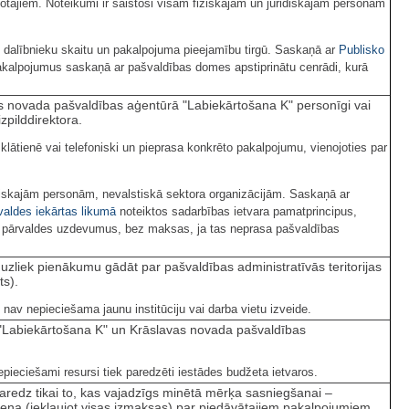
otājiem. Noteikumi ir saistoši visām fiziskajām un juridiskajām personām
 dalībnieku skaitu un pakalpojuma pieejamību tirgū. Saskaņā ar
Publisko
kalpojumus saskaņā ar pašvaldības domes apstiprinātu cenrādi, kurā
s novada pašvaldības aģentūrā "Labiekārtošana K" personīgi vai
zpilddirektora.
lātienē vai telefoniski un pieprasa konkrēto pakalpojumu, vienojoties par
ziskajām personām, nevalstiskā sektora organizācijām. Saskaņā ar
valdes iekārtas likumā
noteiktos sadarbības ietvara pamatprincipus,
o pārvaldes uzdevumus, bez maksas, ja tas neprasa pašvaldības
s uzliek pienākumu gādāt par pašvaldības administratīvās teritorijas
ts).
av nepieciešama jaunu institūciju vai darba vietu izveide.
a "Labiekārtošana K" un Krāslavas novada pašvaldības
 nepieciešami resursi tiek paredzēti iestādes budžeta ietvaros.
aredz tikai to, kas vajadzīgs minētā mērķa sasniegšanai –
ena (iekļaujot visas izmaksas) par piedāvātajiem pakalpojumiem.