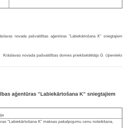
slavas novada pašvaldības aģentūras "Labiekārtošana K" sniegtajiem
Krāslavas novada pašvaldības domes priekšsēdētājs
G. Upenieks
ības aģentūras "Labiekārtošana K" sniegtajiem
ija
tūras "Labiekārtošana K" maksas pakalpojumu cenu noteikšana,