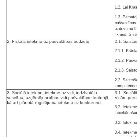
1.2. Lai Kr
1.3. Pamato
pašvaldības
uzdevumu īs
likmes. Snie
2. Fiskālā ietekme uz pašvaldības budžetu
2.1. Saist
2.1.1. Krās
2.1.2. Pašv
2.1.3. Saist
2.2. Saistoš
kompetences 
3. Sociālā ietekme, ietekme uz vidi, iedzīvotāju
3.1. Sociāl
veselību, uzņēmējdarbības vidi pašvaldības teritorijā,
Visām perso
kā arī plānotā regulējuma ietekme uz konkurenci
3.2. Ietekme
labiekārtoša
3.3. Ietekme
3.4. Ietekme