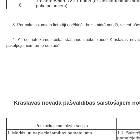
Traktora Belarus 82.1 noma (ar labiekārtošanas str
8.
pakalpojumiem)
3. Par pakalpojumiem lietotāji norēķinās bezskaidrā naudā, veicot pār
4. Ar šo noteikumu spēkā stāšanos spēku zaudē Krāslavas novada
pakalpojumiem un to cenrādi".
Krāslavas novada pašvaldības saistošajiem no
Paskaidrojuma raksta sadaļa
1. Mērķis un nepieciešamības pamatojums
1.1. Saist
pamatojoti