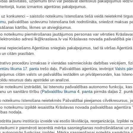
bas aktivitātes, uzņēmumi brīvi var piedāvāt identiskus pakalpojumus iedzīv
teritorijā, kuras izmantos aģentūras pakalpojumus.
 uz konkurenci – saistošo noteikumu īstenošana tiešā veidā neietekmē tirgus
kumu
, pašvaldības uzdevumu īstenošana tiek nodrošināta, sniedzot maksas pa
āšanas kārtību, likmes un atvieglojumus.
šo noteikumu piemērošanas jautājumos personas var vērsties Krāslava
elektronisko adresi lk@kraslava.lv vai Krāslavas novada pašvaldībā pie i
onai nepieciešams Aģentūras sniegtais pakalpojumus, tad tā vēršas Aģentūrā k
ku un citām prasībām.
tratīvo procedūru izmaksas ir vienādas saimnieciskās darbības veicējiem, fi
ntūru likuma
17. panta
trešo daļu, Pašvaldības aģentūra, ievērojot
Valsts pār
lpojumus citām valsts un pašvaldību iestādēm un privātpersonām, kas īsten
pildu resursus datu apstrādei un analīzei.
šie noteikumi izstrādāti, lai īstenotu pašvaldības autonomo funkciju, ka
anu un sanitāro tīrību (
Pašvaldību likuma
4. panta
pirmās daļas 2. punk
o noteikumu īstenošana neietekmēs Pašvaldībai pieejamos cilvēkresursus, jo n
šo noteikumu izpildē iesaistīta Krāslavas novada pašvaldības aģentūr
bas nodaļa.
dzēta jaunu institūciju izveide vai esošo likvidācija, reorganizācija. Izpildei
oteikumi ir piemēroti iecerētā mērķa sasniegšanas nodrošināšanai un p
 autonomās funkcijas izpildei. Mērķa sasniegšanai noteikta samērīga c