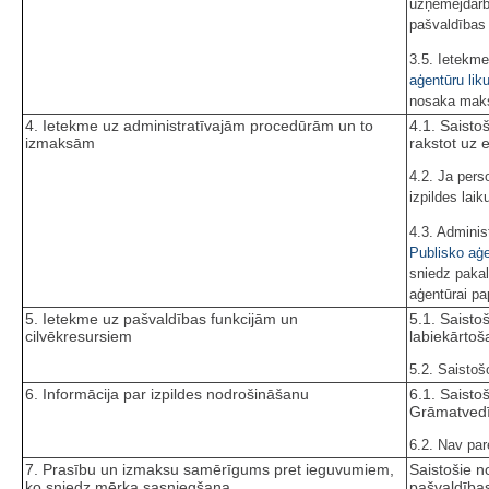
uzņēmējdarbī
pašvaldības 
3.5. Ietekme
aģentūru li
nosaka maks
4. Ietekme uz administratīvajām procedūrām un to
4.1. Saisto
izmaksām
rakstot uz 
4.2. Ja pers
izpildes lai
4.3. Adminis
Publisko aģe
sniedz paka
aģentūrai pa
5. Ietekme uz pašvaldības funkcijām un
5.1. Saisto
cilvēkresursiem
labiekārtoš
5.2. Saistoš
6. Informācija par izpildes nodrošināšanu
6.1. Saisto
Grāmatvedī
6.2. Nav pare
7. Prasību un izmaksu samērīgums pret ieguvumiem,
Saistošie n
ko sniedz mērķa sasniegšana
pašvaldības