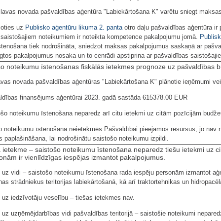
āslavas novada pašvaldības aģentūra "Labiekārtošana K" varētu sniegt maks
joties uz
Publisko aģentūru likuma
2. panta
otro daļu pašvaldības aģentūra ir 
 saistošajiem noteikumiem ir noteikta kompetence pakalpojumu jomā.
Publisk
tenošana tiek nodrošināta, sniedzot maksas pakalpojumus saskaņā ar pašval
gtos pakalpojumus nosaka un to cenrādi apstiprina ar pašvaldības saistošaj
ošo noteikumu īstenošanas fiskālās ietekmes prognoze uz pašvaldības
lavas novada pašvaldības aģentūras "Labiekārtošana K" plānotie ieņēmumi v
aldības finansējums aģentūrai 2023. gadā sastāda 615378.00 EUR
ošo noteikumu īstenošana neparedz arī citu ietekmi uz citām pozīcijām budž
o noteikumu īstenošana neietekmēs Pašvaldībai pieejamos resursus, jo nav nep
paplašināšana, lai nodrošinātu saistošo noteikumu izpildi.
ā ietekme – saistošo noteikumu īstenošana neparedz tiešu ietekmi uz ci
nām ir vienlīdzīgas iespējas izmantot pakalpojumus.
 uz vidi – saistošo noteikumu īstenošana rada iespēju personām izmantot a
nas strādniekus teritorijas labiekārtošanā, kā arī traktortehnikas un hidropacē
 uz iedzīvotāju veselību – tiešas ietekmes nav.
 uz uzņēmējdarbības vidi pašvaldības teritorijā – saistošie noteikumi nepared