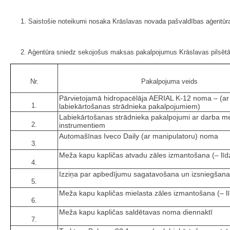
1. Saistošie noteikumi nosaka Krāslavas novada pašvaldības aģentūr
2. Aģentūra sniedz sekojošus maksas pakalpojumus Krāslavas pilsētā
Nr.
Pakalpojuma veids
Pārvietojamā hidropacēlāja AERIAL K-12 noma – (ar
1.
labiekārtošanas strādnieka pakalpojumiem)
Labiekārtošanas strādnieka pakalpojumi ar darba 
2.
instrumentiem
Automašīnas Iveco Daily (ar manipulatoru) noma
3.
Meža kapu kapličas atvadu zāles izmantošana (– līdz
4.
Izziņa par apbedījumu sagatavošana un izsniegšana
5.
Meža kapu kapličas mielasta zāles izmantošana (– l
6.
Meža kapu kapličas saldētavas noma diennaktī
7.