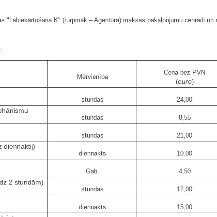
as "Labiekārtošana K" (turpmāk – Aģentūra) maksas pakalpojumu cenrādi un
:
Cena bez PVN
Mērvienība
euro
(
)
stundas
24,00
mehānismu
stundas
8,55
stundas
21,00
 diennaktij)
diennakts
10.00
Gab.
4,50
īdz 2 stundām)
stundas
12,00
diennakts
15,00