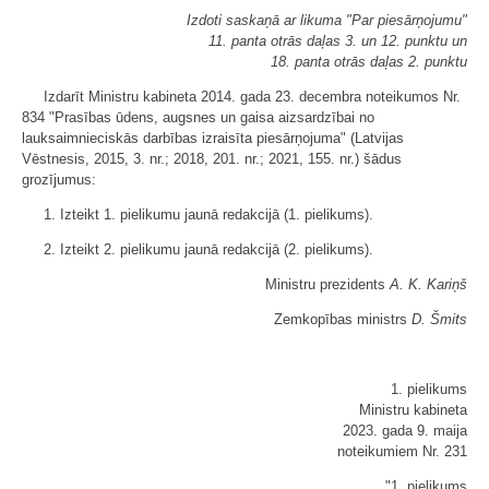
Izdoti saskaņā ar likuma "Par piesārņojumu"
11. panta otrās daļas 3. un 12. punktu un
18. panta otrās daļas 2. punktu
Izdarīt Ministru kabineta 2014. gada 23. decembra noteikumos Nr.
834 "Prasības ūdens, augsnes un gaisa aizsardzībai no
lauksaimnieciskās darbības izraisīta piesārņojuma" (Latvijas
Vēstnesis, 2015, 3. nr.; 2018, 201. nr.; 2021, 155. nr.) šādus
grozījumus:
1. Izteikt 1. pielikumu jaunā redakcijā (
1. pielikums
).
2. Izteikt 2. pielikumu jaunā redakcijā (
2. pielikums
).
Ministru prezidents
A. K. Kariņš
Zemkopības ministrs
D. Šmits
1. pielikums
Ministru kabineta
2023. gada 9. maija
noteikumiem Nr. 231
"1. pielikums