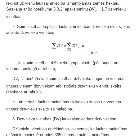
rēķinot uz vienu lauksaimniecībā izmantojamās zemes hektāru.
Saskaņā ar šo noteikumu 3.3.2. apakšpunktu
DV
= 1,7 dzīvnieku
p
vienības.
2. Saimniecības kopējais lauksaimniecības dzīvnieku skaits, kas
izteikts dzīvnieku vienībās:
, kur
z
- lauksaimniecības dzīvnieku grupu skaits (pēc sugas un
vecuma saskaņā ar tabulu);
DV
- attiecīgās lauksaimniecības dzīvnieku sugas un vecuma
j
grupas vienam dzīvniekam atbilstošais dzīvnieku vienību skaits
(saskaņā ar tabulu);
n
- attiecīgās lauksaimniecības dzīvnieku sugas un vecuma
j
grupas dzīvnieku skaits saimniecībā.
3. Dzīvnieku vienības (DV) lauksaimniecības dzīvniekiem.
Dzīvnieku vienības aprēķinātas, pieņemot, ka lauksaimniecības
dzīvnieki novietnē atrodas 365 dienas. Lauksaimniecības