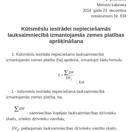
Ministru kabineta
2014. gada 23. decembra
noteikumiem Nr. 834
Kūtsmēslu iestrādei nepieciešamās
lauksaimniecībā izmantojamās zemes platības
aprēķināšana
1. Kūtsmēslu iestrādei nepieciešamo lauksaimniecībā
izmantojamās zemes platību (ha) aprēķina, izmantojot šādu formulu:
, kur
L
- kūtsmēslu iestrādei nepieciešamā lauksaimniecībā
izmantojamās zemes platība, ha;
- saimniecības kopējais lauksaimniecības dzīvnieku
skaits, izteikts dzīvnieku vienībās;
DV
- pieļaujamais lauksaimniecības dzīvnieku vienību skaits,
p