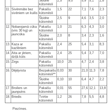
Šķidrie
2,5
9,0
5,9
5,1
2,8
kūtsmēsli
11.
Sivēnmāte bez
Pakaišu
1,5
22
7,1
7,6
2,3
sivēniem un kuilis
kūtsmēsli
Šķidrie
2,5
9
4,6
3,5
2,0
kūtsmēsli
12.
Nobarojamā cūka
Pakaišu
1,0
21
6,3
4,3
3,0
(virs 30 kg) un
kūtsmēsli
jauncūka
Šķidrie
2,0
8
3,4
2,3
1,6
kūtsmēsli
13.
Kaza ar
Pakaišu
2,4
25
5,4
3,1
8,3
kazlēniem
kūtsmēsli
14.
Aita ar jēriem,
Pakaišu
2,4
25
5,4
3,7
7,0
dziļā kūts
kūtsmēsli
15.
Zirgs
Pakaišu
10,0
25
4,7
2,4
3,8
kūtsmēsli
16.
Dējējvista
Bezpakaišu
0,03
30
21,0
11,3
7,8
kūtsmēsli**
Šķidrie
0,10
10
6,4
4,7
2,2
kūtsmēsli
17.
Broilers un
Pakaišu
0,01
55
27,6
12,1
13,8
jaunputns
kūtsmēsli
18.
Briedis
Tvirtie
1,2
26
7,8
5,5
4,8
kūtsmēsli
Piezīmes.