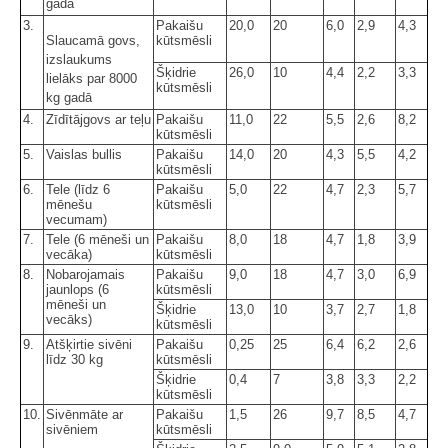
gadā
3.
Pakaišu
20,0
20
6,0
2,9
4,3
Slaucamā govs,
kūtsmēsli
izslaukums
Šķidrie
26,0
10
4,4
2,2
3,3
lielāks par 8000
kūtsmēsli
kg gadā
4.
Zīdītājgovs ar teļu
Pakaišu
11,0
22
5,5
2,6
8,2
kūtsmēsli
5.
Vaislas bullis
Pakaišu
14,0
20
4,3
5,5
4,2
kūtsmēsli
6.
Tele (līdz 6
Pakaišu
5,0
22
4,7
2,3
5,7
mēnešu
kūtsmēsli
vecumam)
7.
Tele (6 mēneši un
Pakaišu
8,0
18
4,7
1,8
3,9
vecāka)
kūtsmēsli
8.
Nobarojamais
Pakaišu
9,0
18
4,7
3,0
6,9
jaunlops (6
kūtsmēsli
mēneši un
Šķidrie
13,0
10
3,7
2,7
1,8
vecāks)
kūtsmēsli
9.
Atšķirtie sivēni
Pakaišu
0,25
25
6,4
6,2
2,6
līdz 30 kg
kūtsmēsli
Šķidrie
0,4
7
3,8
3,3
2,2
kūtsmēsli
10.
Sivēnmāte ar
Pakaišu
1,5
26
9,7
8,5
4,7
sivēniem
kūtsmēsli