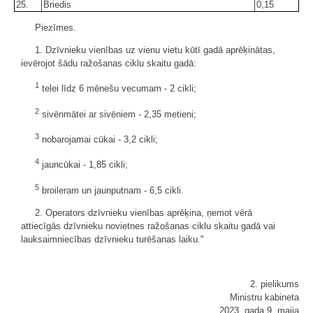
25.
Briedis
0,15
Piezīmes.
1. Dzīvnieku vienības uz vienu vietu kūtī gadā aprēķinātas,
ievērojot šādu ražošanas ciklu skaitu gadā:
1
telei līdz 6 mēnešu vecumam - 2 cikli;
2
sivēnmātei ar sivēniem - 2,35 metieni;
3
nobarojamai cūkai - 3,2 cikli;
4
jauncūkai - 1,85 cikli;
5
broileram un jaunputnam - 6,5 cikli.
2. Operators dzīvnieku vienības aprēķina, ņemot vērā
attiecīgās dzīvnieku novietnes ražošanas ciklu skaitu gadā vai
lauksaimniecības dzīvnieku turēšanas laiku."
2. pielikums
Ministru kabineta
2023. gada 9. maija