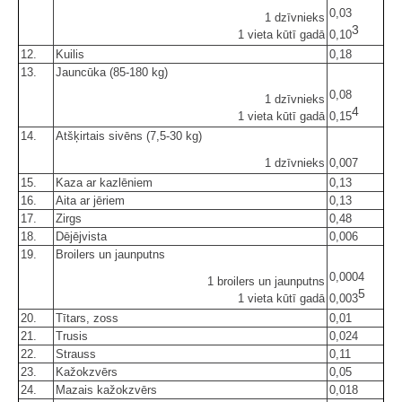
0,03
1 dzīvnieks
3
1 vieta kūtī gadā
0,10
12.
Kuilis
0,18
13.
Jauncūka (85-180 kg)
0,08
1 dzīvnieks
4
1 vieta kūtī gadā
0,15
14.
Atšķirtais sivēns (7,5-30 kg)
1 dzīvnieks
0,007
15.
Kaza ar kazlēniem
0,13
16.
Aita ar jēriem
0,13
17.
Zirgs
0,48
18.
Dējējvista
0,006
19.
Broilers un jaunputns
0,0004
1 broilers un jaunputns
5
1 vieta kūtī gadā
0,003
20.
Tītars, zoss
0,01
21.
Trusis
0,024
22.
Strauss
0,11
23.
Kažokzvērs
0,05
24.
Mazais kažokzvērs
0,018