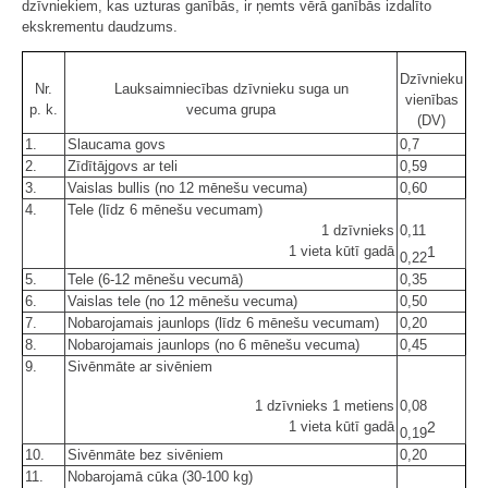
dzīvniekiem, kas uzturas ganībās, ir ņemts vērā ganībās izdalīto
ekskrementu daudzums.
Dzīvnieku
Nr.
Lauksaimniecības dzīvnieku suga un
vienības
p. k.
vecuma grupa
(DV)
1.
Slaucama govs
0,7
2.
Zīdītājgovs ar teli
0,59
3.
Vaislas bullis (no 12 mēnešu vecuma)
0,60
4.
Tele (līdz 6 mēnešu vecumam)
1 dzīvnieks
0,11
1 vieta kūtī gadā
1
0,22
5.
Tele (6-12 mēnešu vecumā)
0,35
6.
Vaislas tele (no 12 mēnešu vecuma)
0,50
7.
Nobarojamais jaunlops (līdz 6 mēnešu vecumam)
0,20
8.
Nobarojamais jaunlops (no 6 mēnešu vecuma)
0,45
9.
Sivēnmāte ar sivēniem
1 dzīvnieks 1 metiens
0,08
1 vieta kūtī gadā
2
0,19
10.
Sivēnmāte bez sivēniem
0,20
11.
Nobarojamā cūka (30-100 kg)