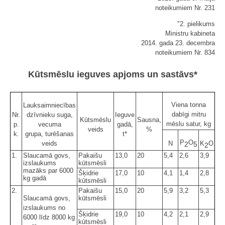
noteikumiem Nr. 231
"2. pielikums
Ministru kabineta
2014. gada 23. decembra
noteikumiem Nr. 834
Kūtsmēslu ieguves apjoms un sastāvs*
Viena tonna
Lauksaimniecības
dabīgi mitru
Nr.
dzīvnieku suga,
Ieguve
Kūtsmēslu
Sausna,
mēslu satur, kg
p.
vecuma
gadā,
veids
%
k.
grupa, turēšanas
t*
P
O
veids
N
K
O
2
5
2
1.
Slaucamā govs,
Pakaišu
13,0
20
5,4
2,6
3,9
izslaukums
kūtsmēsli
mazāks par 6000
Šķidrie
17,0
10
4,1
1,4
2,8
kg gadā
kūtsmēsli
2.
Pakaišu
15,0
20
5,9
3,2
5,3
Slaucamā govs,
kūtsmēsli
izslaukums no
Šķidrie
19,0
10
4,2
2,1
2,9
6000 līdz 8000 kg
kūtsmēsli