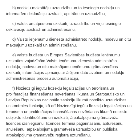
b) nodokļu maksātāju uzraudzību un to iesniegto nodokļu un
informatīvo deklarāciju uzskaiti, apstrādi un uzraudzību,
c) valsts amatpersonu uzskaiti, uzraudzību un viņu iesniegto
deklarāciju apstrādi un administrēšanu,
d) Valsts ieņēmumu dienesta administrēto nodokļu, nodevu un citu
maksājumu uzskaiti un administrēšanu,
e) valsts budžeta un Eiropas Savienības budžeta ieņēmumu
uzskaites vajadzībām Valsts ieņēmumu dienesta administrēto
nodokļu, nodevu un citu maksājumu ieņēmumu grāmatvedības
uzskaiti, informācijas apmaiņu ar ārējiem datu avotiem un nodokļu
administrēšanas procesu automatizāciju,
f) Noziedzīgi iegūtu līdzekļu legalizācijas un terorisma un
proliferācijas finansēšanas novēršanas likumā un Starptautisko un
Latvijas Republikas nacionālo sankciju likumā noteikto uzraudzības
un kontroles funkciju, kā arī Noziedzīgi iegūtu līdzekļu legalizācijas un
terorisma un proliferācijas finansēšanas novēršanas likumā noteikto
subjektu identificēšanu un uzskaiti, ārpakalpojuma grāmatveža
licences izsniegšanu, licences termiņa pagarināšanu, apturēšanu,
anulēšanu, ārpakalpojuma grāmatveža uzraudzību un publiskā
ārpakalpojuma grāmatvežu reģistra uzturēšanu,