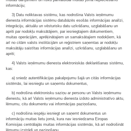
informāciju;
3) Datu noliktavas sistēmu, kas nodrošina Valsts ieņēmumu
dienesta informācijas sistēmu datubāzēs esošās informācijas analīzi,
integrāciju, aktuālu un vēsturisku datu uzkrāšanu, uzglabāšanu un
apriti par nodokļu maksātājiem, par iesniegtajiem dokumentiem,
muitas operācijām, aprēķinātajiem un samaksātajiem nodokļiem, kā
arī no citām valsts institūcijām un reģistriem saņemtas ar nodokļu
maksātāju saistītas informācijas analīzi, uzkrāšanu, uzglabāšanu un
apriti;
4) Valsts ieņēmumu dienesta elektroniskās deklarēšanas sistēmu,
kas:
a) sniedz autentifikācijas pakalpojumu šajā un citās informācijas
sistēmās, lai iesniegtu un saņemtu dokumentus,
b) nodrošina elektronisku saziņu ar personu un Valsts ieņēmumu
dienestu, kā arī Valsts ieņēmumu dienesta izdoto administratīvo aktu,
lēmumu, citu dokumentu vai informācijas paziņošanu,
c) nodrošina iespēju iesniegt un saņemt dokumentus un
informāciju muitas lietu jomā, kura nav iesniedzama Eiropas
Komisijas centrālajās muitas informācijas sistēmās, kā arī nodrošināt
lēmumu izstrādi un paziņošanu,