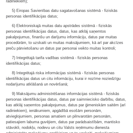
radiniekiem);
5) Eiropas Savienības datu sagatavošanas sistēmā - fiziskās
personas identifikācijas datus;
6) Elektroniskajā muitas datu apstrādes sistēmā - fiziskās
personas identifikācijas datus, datus, kas atklāj saņemtos
pakalpojumus, finanšu un darījumu informāciju, datus par muitas
procedūrām, to uzskaiti un muitas maksājumiem, kā arī par akcīzes
preču pārvietošanu un datus par personai veikto muitas kontroli;
7) Integrētajā tarifa vadības sistēmā - fiziskās personas
identifikācijas datus;
8) Integrētajā riska informācijas sistēmā - fiziskās personas
identifikācijas datus un citu informāciju, kurai ir nozīme noziedzīgu
nodarījumu atklāšanā un novēršanā;
9) Maksājumu administrēšanas informācijas sistēmā - fiziskās
personas identifikācijas datus, datus par saimniecisko darbību, datus,
kas atklāj saņemtos pakalpojumus, datus par ģimeniskām saitēm (arī
radiniekiem), ienākumiem, apgādībā esošām personām,
atvieglojumiem, personas amatiem un pilnvarotām personām,
patiesajiem labuma guvējiem, datus par parādsaistībām, mantisko
stāvokli, nodokļu, nodevu un citu Valsts ieņēmumu dienesta