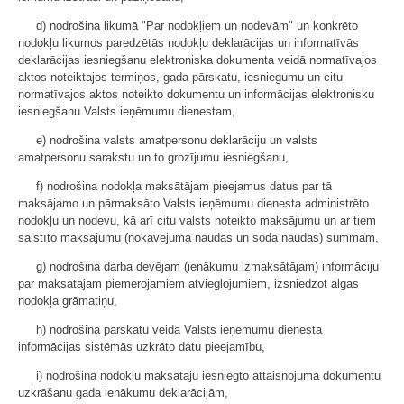
d) nodrošina likumā "Par nodokļiem un nodevām" un konkrēto
nodokļu likumos paredzētās nodokļu deklarācijas un informatīvās
deklarācijas iesniegšanu elektroniska dokumenta veidā normatīvajos
aktos noteiktajos termiņos, gada pārskatu, iesniegumu un citu
normatīvajos aktos noteikto dokumentu un informācijas elektronisku
iesniegšanu Valsts ieņēmumu dienestam,
e) nodrošina valsts amatpersonu deklarāciju un valsts
amatpersonu sarakstu un to grozījumu iesniegšanu,
f) nodrošina nodokļa maksātājam pieejamus datus par tā
maksājamo un pārmaksāto Valsts ieņēmumu dienesta administrēto
nodokļu un nodevu, kā arī citu valsts noteikto maksājumu un ar tiem
saistīto maksājumu (nokavējuma naudas un soda naudas) summām,
g) nodrošina darba devējam (ienākumu izmaksātājam) informāciju
par maksātājam piemērojamiem atvieglojumiem, izsniedzot algas
nodokļa grāmatiņu,
h) nodrošina pārskatu veidā Valsts ieņēmumu dienesta
informācijas sistēmās uzkrāto datu pieejamību,
i) nodrošina nodokļu maksātāju iesniegto attaisnojuma dokumentu
uzkrāšanu gada ienākumu deklarācijām,