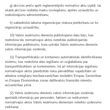
g) akcīzes preču apriti reglamentējošo normatīvo aktu izpildi, tai
skaitā akcīzes nodokļa marku izsniegšanu, aprites uzraudzību un
nodrošinājumu administrēšanu,
h) sabiedriskā labuma organizācijas statusa piešķiršanu un šo
organizāciju uzraudzību;
10) Valsts ieņēmumu dienesta publiskojamo datu bāzi, kas
nodrošina tās normatīvajos aktos noteiktās publiskojamās
informācijas publiskumu, kura uzkrāta Valsts ieņēmumu dienesta
valsts informācijas sistēmās;
11) Transportlīdzekļu un konteineru automātiskās identificēšanas
sistēmu, kas nodrošina datu iegūšanu un uzglabāšanu par
transportlīdzekļiem un konteineriem, kā arī informācijas iegūšanu
normatīvajos aktos paredzētās riska pārvaldības vajadzībām un
atbalsta sniegšanu tiesībaizsardzības iestādēm Eiropas Savienības
un Eiropas Ekonomikas zonas dalībvalstu finansiālo interešu
aizsardzības jomā.
(2) Valsts ieņēmumu dienests valsts informācijas sistēmās
apstrādā informāciju par personām, faktiem un notikumiem
normatīvajos aktos Valsts ieņēmumu dienestam noteikto uzdevumu
veikšanai.