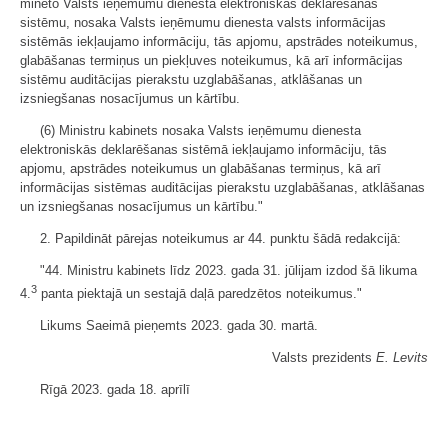
minēto Valsts ieņēmumu dienesta elektroniskās deklarēšanas
sistēmu, nosaka Valsts ieņēmumu dienesta valsts informācijas
sistēmās iekļaujamo informāciju, tās apjomu, apstrādes noteikumus,
glabāšanas termiņus un piekļuves noteikumus, kā arī informācijas
sistēmu auditācijas pierakstu uzglabāšanas, atklāšanas un
izsniegšanas nosacījumus un kārtību.
(6) Ministru kabinets nosaka Valsts ieņēmumu dienesta
elektroniskās deklarēšanas sistēmā iekļaujamo informāciju, tās
apjomu, apstrādes noteikumus un glabāšanas termiņus, kā arī
informācijas sistēmas auditācijas pierakstu uzglabāšanas, atklāšanas
un izsniegšanas nosacījumus un kārtību."
2. Papildināt pārejas noteikumus ar 44. punktu šādā redakcijā:
"44. Ministru kabinets līdz 2023. gada 31. jūlijam izdod šā likuma
3
4.
panta piektajā un sestajā daļā paredzētos noteikumus."
Likums Saeimā pieņemts 2023. gada 30. martā.
Valsts prezidents
E. Levits
Rīgā 2023. gada 18. aprīlī