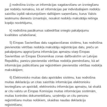
j) nodrošina izziņu un informācijas sagatavošanu un izsniegšanu
par nodokļu nomaksu, kā arī informācijas par individuālajiem nodokļu
saistību izpildi raksturojošiem rādītājiem saņemšanu, kurus Valsts
ieņēmumu dienests izmantojis, nosakot nodokļu maksātāja reitinga
kopējo novērtējumu,
k) nodrošina pasākumus sabiedrībai sniegto pakalpojumu
kvalitātes uzlabošanai;
5) Eiropas Savienības datu sagatavošanas sistēmu, kas nodrošina
pievienotās vērtības nodokļa maksātāju reģistrācijas datu, preču un
pakalpojumu apgrozījuma informācijas apmaiņu starp Eiropas
Savienības un Eiropas Ekonomikas zonas dalībvalstīm un Latvijas
Republiku, pareizu pievienotās vērtības nodokļa piemērošanu, kā arī
informācijas publicēšanu par reģistrētiem pievienotās vērtības nodokļa
maksātājiem;
6) Elektronisko muitas datu apstrādes sistēmu, kas nodrošina
muitas deklarāciju un citas saistītās informācijas elektronisku
iesniegšanu un apstrādi, elektronisku informācijas apmaiņu, tai skaitā
ar citu valstu un Eiropas Komisijas muitas informācijas sistēmām,
muitas kontroles dokumentēšanu, uzņēmēju un citu personu
reģistrēšanu muitas nolūkiem, skaidras naudas deklarāciju
reģistrēšanu;