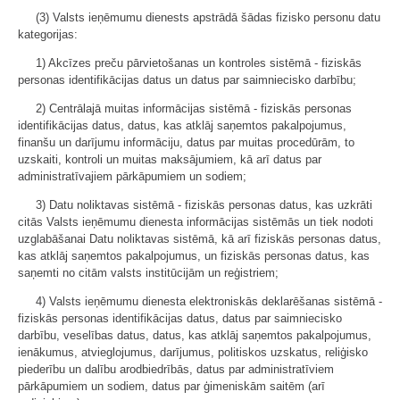
(3) Valsts ieņēmumu dienests apstrādā šādas fizisko personu datu
kategorijas:
1) Akcīzes preču pārvietošanas un kontroles sistēmā - fiziskās
personas identifikācijas datus un datus par saimniecisko darbību;
2) Centrālajā muitas informācijas sistēmā - fiziskās personas
identifikācijas datus, datus, kas atklāj saņemtos pakalpojumus,
finanšu un darījumu informāciju, datus par muitas procedūrām, to
uzskaiti, kontroli un muitas maksājumiem, kā arī datus par
administratīvajiem pārkāpumiem un sodiem;
3) Datu noliktavas sistēmā - fiziskās personas datus, kas uzkrāti
citās Valsts ieņēmumu dienesta informācijas sistēmās un tiek nodoti
uzglabāšanai Datu noliktavas sistēmā, kā arī fiziskās personas datus,
kas atklāj saņemtos pakalpojumus, un fiziskās personas datus, kas
saņemti no citām valsts institūcijām un reģistriem;
4) Valsts ieņēmumu dienesta elektroniskās deklarēšanas sistēmā -
fiziskās personas identifikācijas datus, datus par saimniecisko
darbību, veselības datus, datus, kas atklāj saņemtos pakalpojumus,
ienākumus, atvieglojumus, darījumus, politiskos uzskatus, reliģisko
piederību un dalību arodbiedrībās, datus par administratīviem
pārkāpumiem un sodiem, datus par ģimeniskām saitēm (arī