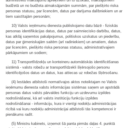
administrēto maksājumu aprēķiniem un to uzskaiti, maksājumiem
budžetā un no budžeta atmaksājamām summām, par piešķirto riska
personas statusu, par licencēm, datus par darījuma dalībniekiem un ar
tiem saistītajām personām;
10) Valsts ieņēmumu dienesta publiskojamo datu bāzē - fiziskās
personas identifikācijas datus, datus par saimniecisko darbību, datus,
kas atklāj saņemtos pakalpojumus, politiskos uzskatus un piederību,
datus par ģimeniskajām saitēm (arī radiniekiem) un amatiem, datus
par licencēm, piešķirto riska personas statusu, administratīvajiem
pārkāpumiem un sodiem;
11) Transportlīdzekļu un konteineru automātiskās identificēšanas
sistēmā - valsts robežu ar transportlīdzekli šķērsojošo personu
identificējošos datus un datus, kas attiecas uz robežas šķērsošanu.
(4) Iestādes atbilstoši normatīvajos aktos noteiktajam no Valsts
ieņēmumu dienesta valsts informācijas sistēmas saņem un apstrādā
personas datus valsts pārvaldes funkciju un uzdevumu izpildes
nodrošināšanai, kā arī valsts institūciju funkciju izpildes
nodrošināšanai - informāciju, kura ir vienīgi nodokļu administrācijas
rīcībā vai kuru nodokļu administrācijai atbilstoši tās kompetencei ir
pienākums radīt.
(5) Ministru kabinets, izņemot šā panta pirmās daļas 4. punktā