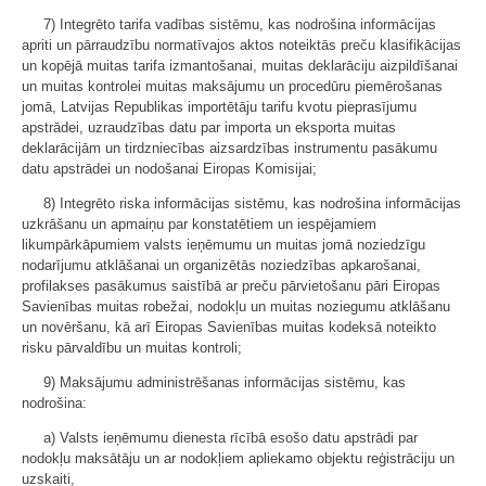
7) Integrēto tarifa vadības sistēmu, kas nodrošina informācijas
apriti un pārraudzību normatīvajos aktos noteiktās preču klasifikācijas
un kopējā muitas tarifa izmantošanai, muitas deklarāciju aizpildīšanai
un muitas kontrolei muitas maksājumu un procedūru piemērošanas
jomā, Latvijas Republikas importētāju tarifu kvotu pieprasījumu
apstrādei, uzraudzības datu par importa un eksporta muitas
deklarācijām un tirdzniecības aizsardzības instrumentu pasākumu
datu apstrādei un nodošanai Eiropas Komisijai;
8) Integrēto riska informācijas sistēmu, kas nodrošina informācijas
uzkrāšanu un apmaiņu par konstatētiem un iespējamiem
likumpārkāpumiem valsts ieņēmumu un muitas jomā noziedzīgu
nodarījumu atklāšanai un organizētās noziedzības apkarošanai,
profilakses pasākumus saistībā ar preču pārvietošanu pāri Eiropas
Savienības muitas robežai, nodokļu un muitas noziegumu atklāšanu
un novēršanu, kā arī Eiropas Savienības muitas kodeksā noteikto
risku pārvaldību un muitas kontroli;
9) Maksājumu administrēšanas informācijas sistēmu, kas
nodrošina:
a) Valsts ieņēmumu dienesta rīcībā esošo datu apstrādi par
nodokļu maksātāju un ar nodokļiem apliekamo objektu reģistrāciju un
uzskaiti,