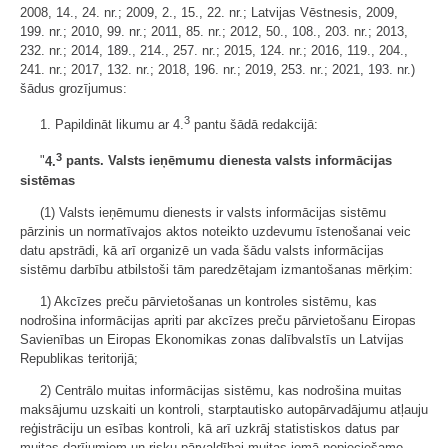
2008, 14., 24. nr.; 2009, 2., 15., 22. nr.; Latvijas Vēstnesis, 2009,
199. nr.; 2010, 99. nr.; 2011, 85. nr.; 2012, 50., 108., 203. nr.; 2013,
232. nr.; 2014, 189., 214., 257. nr.; 2015, 124. nr.; 2016, 119., 204.,
241. nr.; 2017, 132. nr.; 2018, 196. nr.; 2019, 253. nr.; 2021, 193. nr.)
šādus grozījumus:
3
1. Papildināt likumu ar 4.
pantu šādā redakcijā:
3
"
4.
pants. Valsts ieņēmumu dienesta valsts informācijas
sistēmas
(1) Valsts ieņēmumu dienests ir valsts informācijas sistēmu
pārzinis un normatīvajos aktos noteikto uzdevumu īstenošanai veic
datu apstrādi, kā arī organizē un vada šādu valsts informācijas
sistēmu darbību atbilstoši tām paredzētajam izmantošanas mērķim:
1) Akcīzes preču pārvietošanas un kontroles sistēmu, kas
nodrošina informācijas apriti par akcīzes preču pārvietošanu Eiropas
Savienības un Eiropas Ekonomikas zonas dalībvalstīs un Latvijas
Republikas teritorijā;
2) Centrālo muitas informācijas sistēmu, kas nodrošina muitas
maksājumu uzskaiti un kontroli, starptautisko autopārvadājumu atļauju
reģistrāciju un esības kontroli, kā arī uzkrāj statistiskos datus par
muitas darījumiem un risku pārvaldībai muitas jomā nepieciešamo