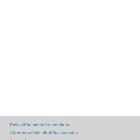
Pašvaldību saistošie noteikumi
Administratīvās atbildības ceļvedis