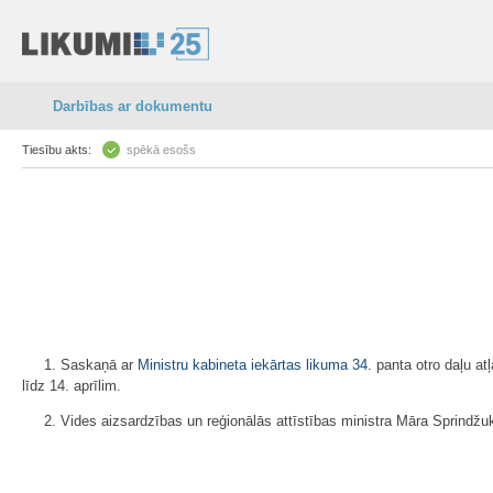
Darbības ar dokumentu
Tiesību akts:
spēkā esošs
1. Saskaņā ar
Ministru kabineta iekārtas likuma
34.
panta otro daļu at
līdz 14. aprīlim.
2. Vides aizsardzības un reģionālās attīstības ministra Māra Sprindžu