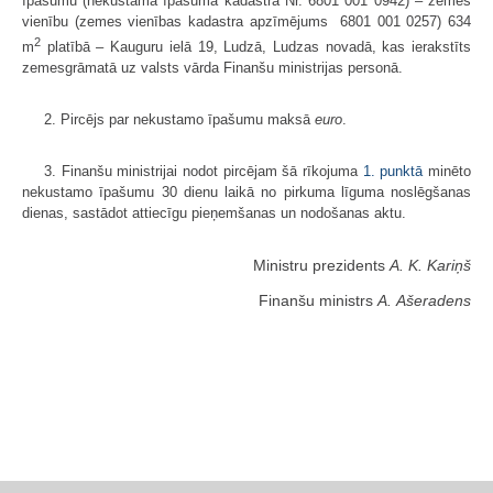
īpašumu (nekustamā īpašuma kadastra Nr. 6801 001 0942) – zemes
vienību (zemes vienības kadastra apzīmējums 6801 001 0257) 634
2
m
platībā – Kauguru ielā 19, Ludzā, Ludzas novadā, kas ierakstīts
zemesgrāmatā uz valsts vārda Finanšu ministrijas personā.
2. Pircējs par nekustamo īpašumu maksā
euro
.
3. Finanšu ministrijai nodot pircējam šā rīkojuma
1. punktā
minēto
nekustamo īpašumu 30 dienu laikā no pirkuma līguma noslēgšanas
dienas, sastādot attiecīgu pieņemšanas un nodošanas aktu.
Ministru prezidents
A. K. Kariņš
Finanšu ministrs
A. Ašeradens