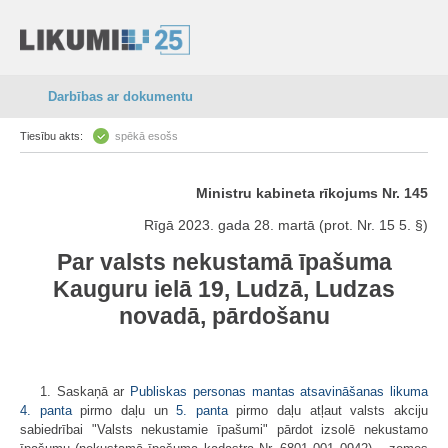
Darbības ar dokumentu
Tiesību akts:
spēkā esošs
Ministru kabineta rīkojums Nr. 145
Rīgā 2023. gada 28. martā (prot. Nr. 15 5. §)
Par valsts nekustamā īpašuma
Kauguru ielā 19, Ludzā, Ludzas
novadā, pārdošanu
1. Saskaņā ar
Publiskas personas mantas atsavināšanas likuma
4. panta
pirmo daļu un
5. panta
pirmo daļu atļaut valsts akciju
sabiedrībai "Valsts nekustamie īpašumi" pārdot izsolē nekustamo