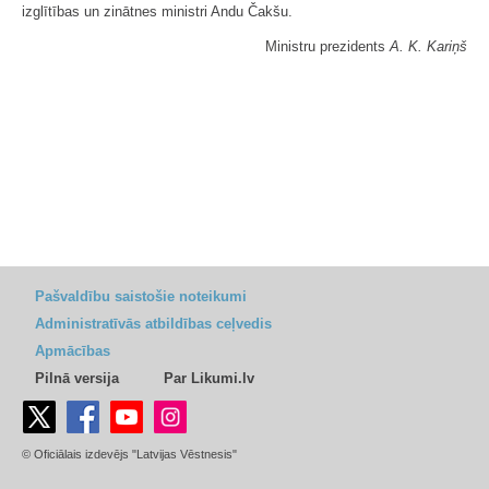
izglītības un zinātnes ministri Andu Čakšu.
Ministru prezidents
A. K. Kariņš
Pašvaldību saistošie noteikumi
Administratīvās atbildības ceļvedis
Apmācības
Pilnā versija
Par Likumi.lv
© Oficiālais izdevējs "Latvijas Vēstnesis"