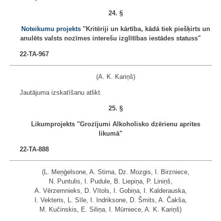
24. §
Noteikumu projekts
"Kritēriji un kārtība, kādā tiek piešķirts un
anulēts valsts nozīmes interešu izglītības iestādes statuss"
22-TA-967
(A. K. Kariņš)
Jautājuma izskatīšanu atlikt.
25. §
Likumprojekts "Grozījumi Alkoholisko dzērienu aprites
likumā"
22-TA-888
(L. Meņģelsone, A. Stirna, Dz. Mozgis, I. Birzniece,
N. Puntulis, I. Pudule, B. Liepiņa, P. Liniņš,
A. Vērzemnieks, D. Vītols, I. Gobiņa, I. Kalderauska,
I. Vekteris, L. Sīle, I. Indriksone, D. Šmits, A. Čakša,
M. Kučinskis, E. Siliņa, I. Mūrniece, A. K. Kariņš)