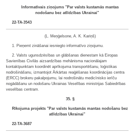
Informatīvais ziņojums "Par valsts kustamās mantas
nodošanu bez atlīdzības Ukrainai"
22-TA-3543
(L. Meņģelsone, A. K. Kariņš)
1. Pieņemt zināšanai iesniegto informatīvo ziņojumu.
2. Valsts ugunsdzēsības un glābšanas dienestam kā Eiropas
Savienības Civilās aizsardzības mehānisma nacionālajam
kontaktpunktam koordinēt aprīkojuma transportēšanu, loģistikas
nodrošināšanu, izmantojot Ārkārtas reaģēšanas koordinācijas centra
(ERCC) brokeru pakalpojumu, lai nodrošinātu medicīnisko ierīču
nogādāšanu un nodošanu Ukrainas Veselības ministrijas Sabiedrības
veselības centram.
35. §
Rīkojuma projekts "Par valsts kustamās mantas nodošanu bez
atlīdzības Ukrainai"
22-TA-3687