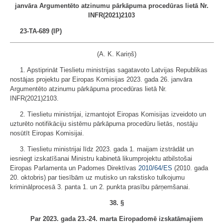
janvāra Argumentēto atzinumu pārkāpuma procedūras lietā Nr.
INFR(2021)2103
23-TA-689 (IP)
(A. K. Kariņš)
1. Apstiprināt Tieslietu ministrijas sagatavoto Latvijas Republikas
nostājas projektu par Eiropas Komisijas 2023. gada 26. janvāra
Argumentēto atzinumu pārkāpuma procedūras lietā Nr.
INFR(2021)2103.
2. Tieslietu ministrijai, izmantojot Eiropas Komisijas izveidoto un
uzturēto notifikāciju sistēmu pārkāpuma procedūru lietās, nostāju
nosūtīt Eiropas Komisijai.
3. Tieslietu ministrijai līdz 2023. gada 1. maijam izstrādāt un
iesniegt izskatīšanai Ministru kabinetā likumprojektu atbilstošai
Eiropas Parlamenta un Padomes Direktīvas
2010/64/ES
(2010. gada
20. oktobris) par tiesībām uz mutisko un rakstisko tulkojumu
kriminālprocesā 3. panta 1. un 2. punkta prasību pārņemšanai.
38. §
Par 2023. gada 23.-24. marta Eiropadomē izskatāmajiem