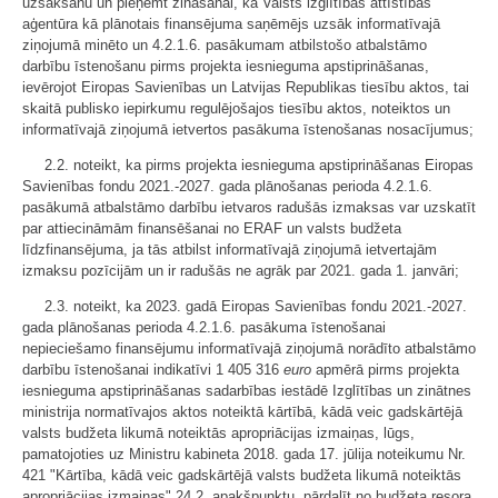
uzsākšanu un pieņemt zināšanai, ka Valsts izglītības attīstības
aģentūra kā plānotais finansējuma saņēmējs uzsāk informatīvajā
ziņojumā minēto un 4.2.1.6. pasākumam atbilstošo atbalstāmo
darbību īstenošanu pirms projekta iesnieguma apstiprināšanas,
ievērojot Eiropas Savienības un Latvijas Republikas tiesību aktos, tai
skaitā publisko iepirkumu regulējošajos tiesību aktos, noteiktos un
informatīvajā ziņojumā ietvertos pasākuma īstenošanas nosacījumus;
2.2. noteikt, ka pirms projekta iesnieguma apstiprināšanas Eiropas
Savienības fondu 2021.-2027. gada plānošanas perioda 4.2.1.6.
pasākumā atbalstāmo darbību ietvaros radušās izmaksas var uzskatīt
par attiecināmām finansēšanai no ERAF un valsts budžeta
līdzfinansējuma, ja tās atbilst informatīvajā ziņojumā ietvertajām
izmaksu pozīcijām un ir radušās ne agrāk par 2021. gada 1. janvāri;
2.3. noteikt, ka 2023. gadā Eiropas Savienības fondu 2021.-2027.
gada plānošanas perioda 4.2.1.6. pasākuma īstenošanai
nepieciešamo finansējumu informatīvajā ziņojumā norādīto atbalstāmo
darbību īstenošanai indikatīvi 1 405 316
euro
apmērā pirms projekta
iesnieguma apstiprināšanas sadarbības iestādē Izglītības un zinātnes
ministrija normatīvajos aktos noteiktā kārtībā, kādā veic gadskārtējā
valsts budžeta likumā noteiktās apropriācijas izmaiņas, lūgs,
pamatojoties uz Ministru kabineta 2018. gada 17. jūlija noteikumu Nr.
421 "Kārtība, kādā veic gadskārtējā valsts budžeta likumā noteiktās
apropriācijas izmaiņas" 24.2. apakšpunktu, pārdalīt no budžeta resora