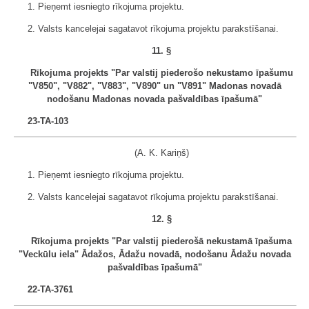
1. Pieņemt iesniegto rīkojuma projektu.
2. Valsts kancelejai sagatavot rīkojuma projektu parakstīšanai.
11. §
Rīkojuma projekts "Par valstij piederošo nekustamo īpašumu
"V850", "V882", "V883", "V890" un "V891" Madonas novadā
nodošanu Madonas novada pašvaldības īpašumā"
23-TA-103
(A. K. Kariņš)
1. Pieņemt iesniegto rīkojuma projektu.
2. Valsts kancelejai sagatavot rīkojuma projektu parakstīšanai.
12. §
Rīkojuma projekts "Par valstij piederošā nekustamā īpašuma
"Veckūlu iela" Ādažos, Ādažu novadā, nodošanu Ādažu novada
pašvaldības īpašumā"
22-TA-3761