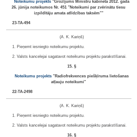
Noteikumu projekts
"Grozījums Ministru kabineta 2012. gada
26. jūnija noteikumos Nr. 451 "Noteikumi par zvērinātu tiesu
izpildītāju amata atlīdzības taksēm""
23-TA-494
(A. K. Kariņš)
1. Pieņemt iesniegto noteikumu projektu.
2. Valsts kancelejai sagatavot noteikumu projektu parakstīšanai.
15. §
Noteikumu projekts
"Radiofrekvences piešķīruma lietošanas
atļauju noteikumi"
22-TA-2498
(A. K. Kariņš)
1. Pieņemt iesniegto noteikumu projektu.
2. Valsts kancelejai sagatavot noteikumu projektu parakstīšanai.
16. §