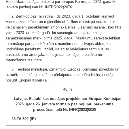
Republikas nostājas projektu par Eiropas Komisijas 2023. gada 26.
janvāra paziņojumu Nr. INFR(2022)2076.
2. Zemkopības ministrijai līdz 2023. gada 1. oktobrim iesniegt
Vides aizsardzības un reģionālās attīstības ministrijai sarakstu ar
veicamajiem pasākumiem amonjaka emisiju samazināšanai, kas tiks
veikti 2023. un 2024. gadā, lai sasniegtu amonjaka emisiju
samazināšanas mērķi pirms 2025. gada. Pasākumu sarakstā iekļaut
informāciju par paredzētajām izmaiņām normatīvajos aktos, kas
nodrošinās pasākumu izpildi, kā arī to ieviešanas termiņus un
sasniedzamo amonjaka emisiju samazinājumu pasākumu
īstenošanas rezultātā.
3. Tieslietu ministrijai, izmantojot Eiropas Komisijas izveidoto un
uzturēto notifikāciju sistēmu pārkāpuma procedūru lietās, nostāju
nosūtīt Eiropas Komisijai.
40. §
Latvijas Republikas nostājas projekts par Eiropas Komisijas
2023. gada 26. janvāra formālo paziņojumu pārkāpuma
procedūras lietā Nr. INFR(2023)0028
23-TA-690 (IP)