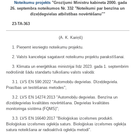
Noteikumu projekts
"Grozījumi Ministru kabineta 2000. gada
26. septembra noteikumos Nr. 332 "Noteikumi par benzīna un
dīzeļdegvielas atbilstības novērtēšanu""
23-TA-363
(A. K. Kariņš)
1. Pieņemt iesniegto noteikumu projektu.
2. Valsts kancelejai sagatavot noteikumu projektu parakstīšanai.
3. Klimata un enerģētikas ministrijai līdz 2023. gada 1. septembrim
nodrošināt šādu standartu tulkošanu valsts valodā:
3.1. LVS EN 590:2022 "Automobiļu degvielas. Dīzeļdegviela.
Prasības un testēšanas metodes";
3.2. LVS EN 14274:2013 "Automobiļu degvielas. Benzīna un
dīzeļdegvielas kvalitātes novērtēšana. Degvielas kvalitātes
monitoringa sistēma (FQMS)";
3.3. LVS EN 16640:2017 "Bioloģiskas izcelsmes produkti.
Bioloģiskas izcelsmes oglekļa saturs. Bioloģiskas izcelsmes oglekļa
satura noteikšana ar radioaktīvā oglekļa metodi".