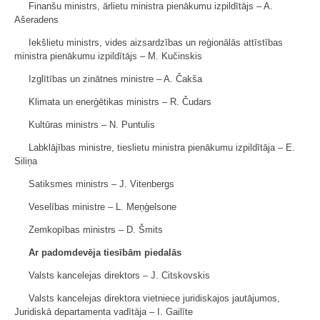
Finanšu ministrs, ārlietu ministra pienākumu izpildītājs ‒ A.
Ašeradens
Iekšlietu ministrs, vides aizsardzības un reģionālās attīstības
ministra pienākumu izpildītājs ‒ M. Kučinskis
Izglītības un zinātnes ministre ‒ A. Čakša
Klimata un enerģētikas ministrs ‒ R. Čudars
Kultūras ministrs ‒ N. Puntulis
Labklājības ministre, tieslietu ministra pienākumu izpildītāja ‒ E.
Siliņa
Satiksmes ministrs ‒ J. Vitenbergs
Veselības ministre ‒ L. Meņģelsone
Zemkopības ministrs ‒ D. Šmits
Ar padomdevēja tiesībām piedalās
Valsts kancelejas direktors ‒ J. Citskovskis
Valsts kancelejas direktora vietniece juridiskajos jautājumos,
Juridiskā departamenta vadītāja ‒ I. Gailīte