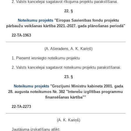
2. Valsts kancelejai sagatavot rīkojuma projektu parakstīšanai.
22. §
Noteikumu projekts
"Eiropas Savienības fondu projektu
pārbaužu veikšanas kārtība 2021.-2027. gada plānošanas periodā"
22-TA-1963
(A. Ašeradens, A. K. Kariņš)
1. Pieņemt iesniegto noteikumu projektu
2. Valsts kancelejai sagatavot noteikumu projektu parakstīšanai.
23. §
Noteikumu projekts
"Grozījumi Ministru kabineta 2001. gada
28. augusta noteikumos Nr. 382 "Interešu izglītības programmu
finansēšanas kārtība""
22-TA-2273
(A. K. Kariņš)
Jautājuma izskatīšanu atlikt.