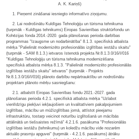
A. K. Kariņš)
1. Pieņemt zināšanai iesniegto informatīvo ziņojumu.
2. Lai nodrošinātu Kuldīgas Tehnoloģiju un tūrisma tehnikuma
(turpmāk - Kuldīgas tehnikums) Eiropas Savienības struktūrfondu un
Kohēzijas fonda 2014.-2020. gada plānošanas perioda darbības
programmas "Izaugsme un nodarbinātība" 8.1.3. specifiskā atbalsta
mērķa "Palielināt modernizēto profesionālās izglītības iestāžu skaitu"
(turpmāk - SAM 8.1.3.) ietvaros īstenotā projekta Nr.8.1.3.0/16/I/016
"Kuldīgas Tehnoloģiju un tūrisma tehnikuma modernizēšana
specifiskā atbalsta mērķa 8.1.3. "Palielināt modernizēto profesionālās
izglītības iestāžu skaitu" ietvaros" (turpmāk - Projekts
Nr.8.1.3.0/16/I/016) plānoto darbību nepārtrauktību un nodrošinātu
projektam plānoto mērķu sasniegšanu:
2.1. atbalstīt Eiropas Savienības fondu 2021.-2027. gada
plānošanas perioda 4.2.1. specifiskā atbalsta mērķa "Uzlabot
vienlīdzīgu piekļuvi iekļaujošiem un kvalitatīviem pakalpojumiem
izglītības, mācību un mūžizglītības jomā, attīstot pieejamu
infrastruktūru, tostarp veicinot noturību izglītošanā un mācībās
attālinātā un tiešsaistes režīmā" 4.2.1.6. pasākuma "Profesionālās
izglītības iestāžu (tehnikumu) un koledžu mācību vide nozarēm
aktuālo prasmju apguvei" (turpmāk - 4.2.1.6. pasākums) ātrāku