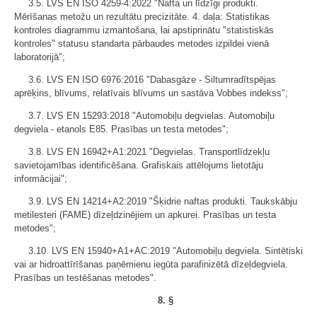
3.5. LVS EN ISO 4259-4:2022 "Nafta un līdzīgi produkti.
Mērīšanas metožu un rezultātu precizitāte. 4. daļa: Statistikas
kontroles diagrammu izmantošana, lai apstiprinātu "statistiskās
kontroles" statusu standarta pārbaudes metodes izpildei vienā
laboratorijā";
3.6. LVS EN ISO 6976:2016 "Dabasgāze - Siltumradītspējas
aprēķins, blīvums, relatīvais blīvums un sastāva Vobbes indekss";
3.7. LVS EN 15293:2018 "Automobiļu degvielas. Automobiļu
degviela - etanols E85. Prasības un testa metodes";
3.8. LVS EN 16942+A1:2021 "Degvielas. Transportlīdzekļu
savietojamības identificēšana. Grafiskais attēlojums lietotāju
informācijai";
3.9. LVS EN 14214+A2:2019 "Šķidrie naftas produkti. Taukskābju
metilesteri (FAME) dīzeļdzinējiem un apkurei. Prasības un testa
metodes";
3.10. LVS EN 15940+A1+AC:2019 "Automobiļu degviela. Sintētiski
vai ar hidroattīrīšanas paņēmienu iegūta parafinizētā dīzeļdegviela.
Prasības un testēšanas metodes".
8. §