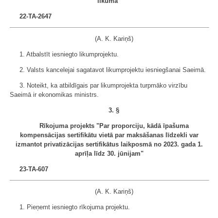
likumā"
22-TA-2647
(A. K. Kariņš)
1. Atbalstīt iesniegto likumprojektu.
2. Valsts kancelejai sagatavot likumprojektu iesniegšanai Saeimā.
3. Noteikt, ka atbildīgais par likumprojekta turpmāko virzību
Saeimā ir ekonomikas ministrs.
3. §
Rīkojuma projekts "Par proporciju, kādā īpašuma
kompensācijas sertifikātu vietā par maksāšanas līdzekli var
izmantot privatizācijas sertifikātus laikposmā no 2023. gada 1.
aprīļa līdz 30. jūnijam"
23-TA-607
(A. K. Kariņš)
1. Pieņemt iesniegto rīkojuma projektu.