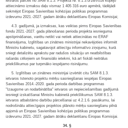
ietvaros pārcelt no SAM 8.1.3. Projekta Nr. 8.1.3.0/16/I/016 kopējo
attiecināmo izmaksu daļu vismaz 1 405 316
euro
apmērā, tādējādi
sekmējot Eiropas Savienības kohēzijas politikas programmas
izdevumu 2021.-2027. gadam ātrāku deklarēšanu Eiropas Komisijai;
4.3. gadījumā, ja izmaksas, kas veiktas pirms Eiropas Savienības
fondu 2021.-2027. gada plānošanas perioda projekta iesnieguma
apstiprināšanas, varētu netikt vai netiek attiecinātas no ERAF
finansējuma, Izglītības un zinātnes ministrijai nekavējoties informēt
Ministru kabinetu, sagatavojot attiecīgu informatīvo ziņojumu, kurā
sniegt detalizētu aprakstu par radušos situāciju un neatbilstības
rašanās cēloņiem un finansiālo ietekmi, kā arī fiskāli neitrālus
priekšlikumus par turpmāko iespējamo risinājumu.
5. Izglītības un zinātnes ministrijai izvērtēt citu SAM 8.1.3.
ietvaros īstenoto projektu mērķu sasniegšanas iespējas Eiropas
Savienības 2014.-2020. gada perioda darbības programmas
"Izaugsme un nodarbinātība" ietvaros un nepieciešamības gadījumā
iesniegt izskatīšanai Ministru kabinetā priekšlikumus SAM 8.1.3.
ietvaros atbalstāmo darbību pārcelšanai uz 4.2.1.6. pasākumu, lai
nodrošinātu attiecīgajos projektos plānoto mērķu sasniegšanu pilnā
apjomā un Eiropas Savienības kohēzijas politikas programmas
izdevumu 2021.-2027. gadam ātrāku deklarēšanu Eiropas Komisijai.
34. §