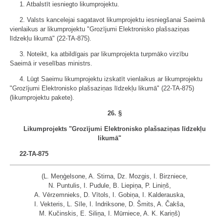
1. Atbalstīt iesniegto likumprojektu.
2. Valsts kancelejai sagatavot likumprojektu iesniegšanai Saeimā
vienlaikus ar likumprojektu "Grozījumi Elektronisko plašsaziņas
līdzekļu likumā" (22-TA-875).
3. Noteikt, ka atbildīgais par likumprojekta turpmāko virzību
Saeimā ir veselības ministrs.
4. Lūgt Saeimu likumprojektu izskatīt vienlaikus ar likumprojektu
"Grozījumi Elektronisko plašsaziņas līdzekļu likumā" (22-TA-875)
(likumprojektu pakete).
26. §
Likumprojekts "Grozījumi Elektronisko plašsaziņas līdzekļu
likumā"
22-TA-875
(L. Meņģelsone, A. Stirna, Dz. Mozgis, I. Birzniece,
N. Puntulis, I. Pudule, B. Liepiņa, P. Liniņš,
A. Vērzemnieks, D. Vītols, I. Gobiņa, I. Kalderauska,
I. Vekteris, L. Sīle, I. Indriksone, D. Šmits, A. Čakša,
M. Kučinskis, E. Siliņa, I. Mūrniece, A. K. Kariņš)