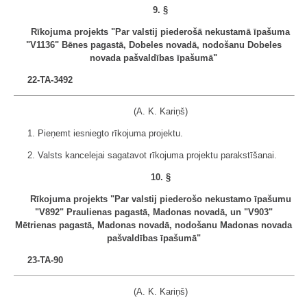
9. §
Rīkojuma projekts "Par valstij piederošā nekustamā īpašuma
"V1136" Bēnes pagastā, Dobeles novadā, nodošanu Dobeles
novada pašvaldības īpašumā"
22-TA-3492
(A. K. Kariņš)
1. Pieņemt iesniegto rīkojuma projektu.
2. Valsts kancelejai sagatavot rīkojuma projektu parakstīšanai.
10. §
Rīkojuma projekts "Par valstij piederošo nekustamo īpašumu
"V892" Praulienas pagastā, Madonas novadā, un "V903"
Mētrienas pagastā, Madonas novadā, nodošanu Madonas novada
pašvaldības īpašumā"
23-TA-90
(A. K. Kariņš)