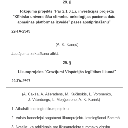
28. §
Rīkojuma projekts "Par 2.1.3.1.i. investīcijas projekta
"Klīnisko universitāšu slimnīcu onkoloģijas pacienta datu
apmaiņas platformas izveide" pases apstiprināšanu"
22-TA-2949
(A. K. Kariņš)
Jautājuma izskatīšanu atlikt.
29. §
Likumprojekts "Grozījumi Vispārējās izglītības likumā"
22-TA-2597
(A. Čakša, A. Ašeradens, M. Kučinskis, L. Voroņenko,
J. Vitenbergs, L. Meņģelsone, A. K. Kariņš)
1. Atbalstīt iesniegto likumprojektu.
2. Valsts kancelejai sagatavot likumprojektu iesniegšanai Saeimā.
3. Noteikt, ka atbildīgais par likumprojekta turpmāko virzību