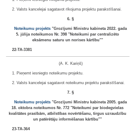
2. Valsts kancelejai sagatavot rīkojuma projektu parakstīšanai.
6. §
Noteikumu projekts
"Grozījumi Ministru kabineta 2022. gada
5. jūlija noteikumos Nr. 398 "Noteikumi par centralizēto
eksāmenu saturu un norises kārtību""
22-TA-3381
(A. K. Kariņš)
1. Pieņemt iesniegto noteikumu projektu.
2. Valsts kancelejai sagatavot noteikumu projektu parakstīšanai.
7. §
Noteikumu projekts
"Grozījumi Ministru kabineta 2005. gada
18. oktobra noteikumos Nr. 772 "Noteikumi par biodegvielas
kvalitātes prasībām, atbilstības novērtēšanu, tirgus uzraudzību
un patērētāju informēšanas kārtību""
23-TA-364