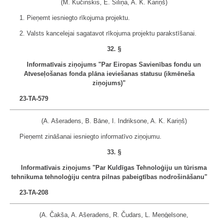
(M. Kučinskis, E. Siliņa, A. K. Kariņš)
1. Pieņemt iesniegto rīkojuma projektu.
2. Valsts kancelejai sagatavot rīkojuma projektu parakstīšanai.
32. §
Informatīvais ziņojums "Par Eiropas Savienības fondu un
Atveseļošanas fonda plāna ieviešanas statusu (ikmēneša
ziņojums)"
23-TA-579
(A. Ašeradens, B. Bāne, I. Indriksone, A. K. Kariņš)
Pieņemt zināšanai iesniegto informatīvo ziņojumu.
33. §
Informatīvais ziņojums "Par Kuldīgas Tehnoloģiju un tūrisma
tehnikuma tehnoloģiju centra pilnas pabeigtības nodrošināšanu"
23-TA-208
(A. Čakša, A. Ašeradens, R. Čudars, L. Meņģelsone,