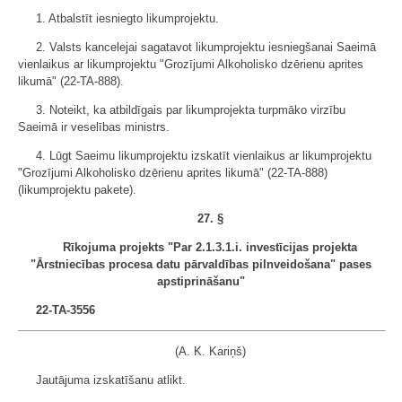
1. Atbalstīt iesniegto likumprojektu.
2. Valsts kancelejai sagatavot likumprojektu iesniegšanai Saeimā
vienlaikus ar likumprojektu "Grozījumi Alkoholisko dzērienu aprites
likumā" (22-TA-888).
3. Noteikt, ka atbildīgais par likumprojekta turpmāko virzību
Saeimā ir veselības ministrs.
4. Lūgt Saeimu likumprojektu izskatīt vienlaikus ar likumprojektu
"Grozījumi Alkoholisko dzērienu aprites likumā" (22-TA-888)
(likumprojektu pakete).
27. §
Rīkojuma projekts "Par 2.1.3.1.i. investīcijas projekta
"Ārstniecības procesa datu pārvaldības pilnveidošana" pases
apstiprināšanu"
22-TA-3556
(A. K. Kariņš)
Jautājuma izskatīšanu atlikt.