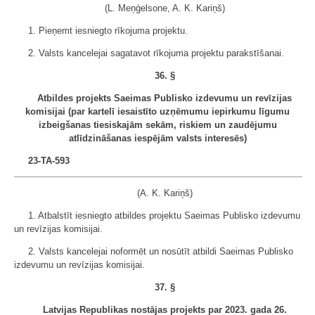
(L. Meņģelsone, A. K. Kariņš)
1. Pieņemt iesniegto rīkojuma projektu.
2. Valsts kancelejai sagatavot rīkojuma projektu parakstīšanai.
36. §
Atbildes projekts Saeimas Publisko izdevumu un revīzijas
komisijai (par kartelī iesaistīto uzņēmumu iepirkumu līgumu
izbeigšanas tiesiskajām sekām, riskiem un zaudējumu
atlīdzināšanas iespējām valsts interesēs)
23-TA-593
(A. K. Kariņš)
1. Atbalstīt iesniegto atbildes projektu Saeimas Publisko izdevumu
un revīzijas komisijai.
2. Valsts kancelejai noformēt un nosūtīt atbildi Saeimas Publisko
izdevumu un revīzijas komisijai.
37. §
Latvijas Republikas nostājas projekts par 2023. gada 26.