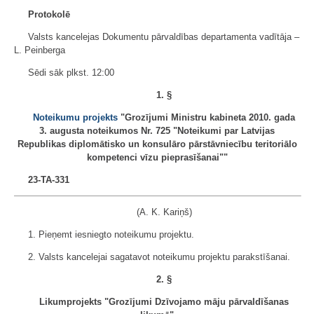
Protokolē
Valsts kancelejas Dokumentu pārvaldības departamenta vadītāja ‒
L. Peinberga
Sēdi sāk plkst. 12:00
1. §
Noteikumu projekts
"Grozījumi Ministru kabineta 2010. gada
3. augusta noteikumos Nr. 725 "Noteikumi par Latvijas
Republikas diplomātisko un konsulāro pārstāvniecību teritoriālo
kompetenci vīzu pieprasīšanai""
23-TA-331
(A. K. Kariņš)
1. Pieņemt iesniegto noteikumu projektu.
2. Valsts kancelejai sagatavot noteikumu projektu parakstīšanai.
2. §
Likumprojekts "Grozījumi Dzīvojamo māju pārvaldīšanas