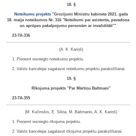
18. §
Noteikumu projekts
"Grozījumi Ministru kabineta 2021. gada
18. maija noteikumos Nr. 316 "Noteikumi par asistenta, pavadoņa
un aprūpes pakalpojumu personām ar invaliditāti""
23-TA-336
(A. K. Kariņš)
1. Pieņemt iesniegto noteikumu projektu.
2. Valsts kancelejai sagatavot noteikumu projektu parakstīšanai.
19. §
Rīkojuma projekts "Par Mārtiņu Baltmani"
23-TA-355
(M. Kučinskis, E. Siliņa, M. Baltmanis, A. K. Kariņš)
1. Pieņemt iesniegto rīkojuma projektu.
2. Valsts kancelejai sagatavot rīkojuma projektu parakstīšanai.