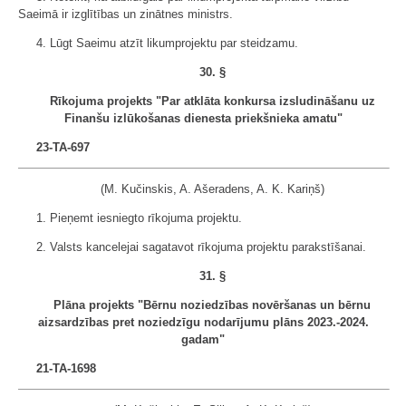
Saeimā ir izglītības un zinātnes ministrs.
4. Lūgt Saeimu atzīt likumprojektu par steidzamu.
30. §
Rīkojuma projekts "Par atklāta konkursa izsludināšanu uz
Finanšu izlūkošanas dienesta priekšnieka amatu"
23-TA-697
(M. Kučinskis, A. Ašeradens, A. K. Kariņš)
1. Pieņemt iesniegto rīkojuma projektu.
2. Valsts kancelejai sagatavot rīkojuma projektu parakstīšanai.
31. §
Plāna projekts "Bērnu noziedzības novēršanas un bērnu
aizsardzības pret noziedzīgu nodarījumu plāns 2023.-2024.
gadam"
21-TA-1698