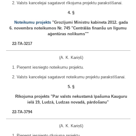
2. Valsts kancelejai sagatavot rīkojuma projektu parakstīšanai.
4. §
Noteikumu projekts
"Grozījumi Ministru kabineta 2012. gada
6. novembra noteikumos Nr. 745 "Centrālās finanšu un līgumu
aģentūras nolikums""
22-TA-3217
(A. K. Kariņš)
1. Pieņemt iesniegto noteikumu projektu.
2. Valsts kancelejai sagatavot noteikumu projektu parakstīšanai.
5. §
Rīkojuma projekts "Par valsts nekustamā īpašuma Kauguru
ielā 19, Ludzā, Ludzas novadā, pārdošanu"
22-TA-3794
(A. K. Kariņš)
1. Pieņemt iesniegto rīkojuma projektu.