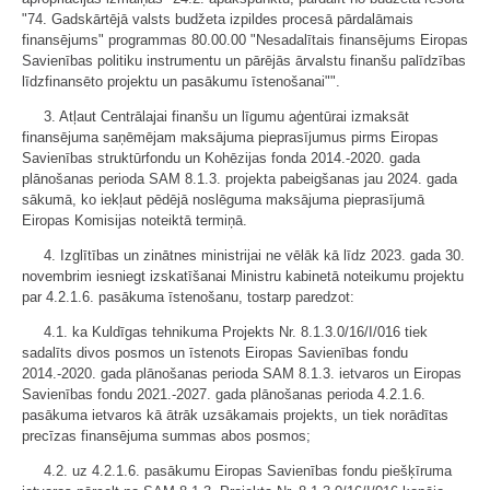
"74. Gadskārtējā valsts budžeta izpildes procesā pārdalāmais
finansējums" programmas 80.00.00 "Nesadalītais finansējums Eiropas
Savienības politiku instrumentu un pārējās ārvalstu finanšu palīdzības
līdzfinansēto projektu un pasākumu īstenošanai"".
3. Atļaut Centrālajai finanšu un līgumu aģentūrai izmaksāt
finansējuma saņēmējam maksājuma pieprasījumus pirms Eiropas
Savienības struktūrfondu un Kohēzijas fonda 2014.-2020. gada
plānošanas perioda SAM 8.1.3. projekta pabeigšanas jau 2024. gada
sākumā, ko iekļaut pēdējā noslēguma maksājuma pieprasījumā
Eiropas Komisijas noteiktā termiņā.
4. Izglītības un zinātnes ministrijai ne vēlāk kā līdz 2023. gada 30.
novembrim iesniegt izskatīšanai Ministru kabinetā noteikumu projektu
par 4.2.1.6. pasākuma īstenošanu, tostarp paredzot:
4.1. ka Kuldīgas tehnikuma Projekts Nr. 8.1.3.0/16/I/016 tiek
sadalīts divos posmos un īstenots Eiropas Savienības fondu
2014.-2020. gada plānošanas perioda SAM 8.1.3. ietvaros un Eiropas
Savienības fondu 2021.-2027. gada plānošanas perioda 4.2.1.6.
pasākuma ietvaros kā ātrāk uzsākamais projekts, un tiek norādītas
precīzas finansējuma summas abos posmos;
4.2. uz 4.2.1.6. pasākumu Eiropas Savienības fondu piešķīruma