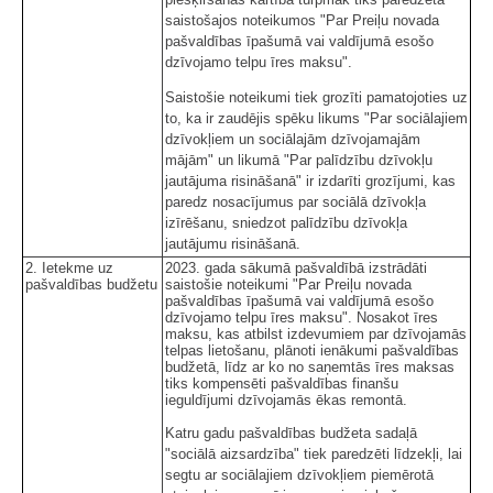
saistošajos noteikumos "Par Preiļu novada
pašvaldības īpašumā vai valdījumā esošo
dzīvojamo telpu īres maksu".
Saistošie noteikumi tiek grozīti pamatojoties uz
to, ka ir zaudējis spēku likums "Par sociālajiem
dzīvokļiem un sociālajām dzīvojamajām
mājām" un likumā "Par palīdzību dzīvokļu
jautājuma risināšanā" ir izdarīti grozījumi, kas
paredz nosacījumus par sociālā dzīvokļa
izīrēšanu, sniedzot palīdzību dzīvokļa
jautājumu risināšanā.
2. Ietekme uz
2023. gada sākumā pašvaldībā izstrādāti
pašvaldības budžetu
saistošie noteikumi "Par Preiļu novada
pašvaldības īpašumā vai valdījumā esošo
dzīvojamo telpu īres maksu". Nosakot īres
maksu, kas atbilst izdevumiem par dzīvojamās
telpas lietošanu, plānoti ienākumi pašvaldības
budžetā, līdz ar ko no saņemtās īres maksas
tiks kompensēti pašvaldības finanšu
ieguldījumi dzīvojamās ēkas remontā.
Katru gadu pašvaldības budžeta sadaļā
"sociālā aizsardzība" tiek paredzēti līdzekļi, lai
segtu ar sociālajiem dzīvokļiem piemērotā