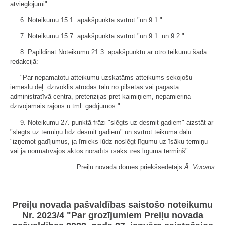
atvieglojumi".
6. Noteikumu 15.1. apakšpunktā svītrot "un 9.1.".
7. Noteikumu 15.7. apakšpunktā svītrot "un 9.1. un 9.2.".
8. Papildināt Noteikumu 21.3. apakšpunktu ar otro teikumu šādā
redakcijā:
"Par nepamatotu atteikumu uzskatāms atteikums sekojošu
iemeslu dēļ: dzīvoklis atrodas tālu no pilsētas vai pagasta
administratīvā centra, pretenzijas pret kaimiņiem, nepamierina
dzīvojamais rajons u.tml. gadījumos."
9. Noteikumu 27. punktā frāzi "slēgts uz desmit gadiem" aizstāt ar
"slēgts uz termiņu līdz desmit gadiem" un svītrot teikuma daļu
"izņemot gadījumus, ja īrnieks lūdz noslēgt līgumu uz īsāku termiņu
vai ja normatīvajos aktos norādīts īsāks īres līguma termiņš".
Preiļu novada domes priekšsēdētājs
Ā. Vucāns
Preiļu novada pašvaldības saistošo noteikumu
Nr. 2023/4 "Par grozījumiem Preiļu novada