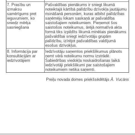
7. Prasību un
Pašvaldības pienākums ir sniegt likumā
izmaksu
noteiktajā kārtībā palīdzību dzīvokļa jautājumu
samērīgums pret
risināšanā personām, kuras atbilst palīdzības
ieguvumiem, ko
saņēmēju lokam saskaņā ar pašvaldība
sniedz mērķa
saistošajiem noteikumiem. Pieņemot šos
sasniegšana
saistošos noteikumus, ārējā normatīvā akta
formā tiks izpildīts likumā minētais pienākums
pašvaldībai sniegt iedzīvotāju grupām
palīdzību, izīrējot pašvaldības valdījumā
esošus dzīvokļus.
8. Informācija par
Iedzīvotāju saņemtos priekšlikumus plānots
konsultācijām ar
ņemt vērā noteikumu normu izstrādē.
iedzīvotājiem
Sabiedrības viedokļa noskaidrošanas laikā
iedzīvotāji priekšlikumi par saistošajiem
noteikumiem netika saņemti.
Preiļu novada domes priekšsēdētājs
Ā. Vucāns