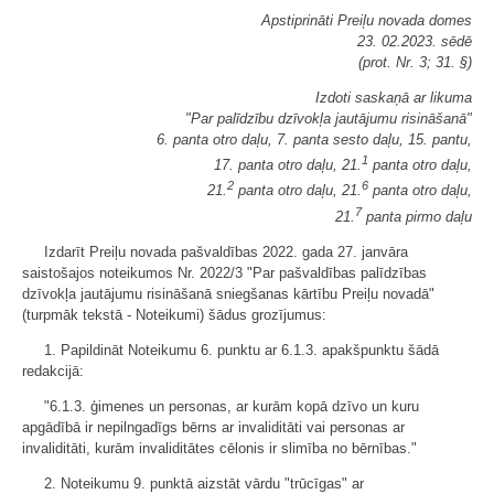
Apstiprināti Preiļu novada domes
23. 02.2023. sēdē
(prot. Nr. 3; 31. §)
Izdoti saskaņā ar likuma
"Par palīdzību dzīvokļa jautājumu risināšanā"
6. panta otro daļu, 7. panta sesto daļu, 15. pantu,
1
17. panta otro daļu, 21.
panta otro daļu,
2
6
21.
panta otro daļu, 21.
panta otro daļu,
7
21.
panta pirmo daļu
Izdarīt Preiļu novada pašvaldības 2022. gada 27. janvāra
saistošajos noteikumos Nr. 2022/3 "Par pašvaldības palīdzības
dzīvokļa jautājumu risināšanā sniegšanas kārtību Preiļu novadā"
(turpmāk tekstā - Noteikumi) šādus grozījumus:
1. Papildināt Noteikumu 6. punktu ar 6.1.3. apakšpunktu šādā
redakcijā:
"6.1.3. ģimenes un personas, ar kurām kopā dzīvo un kuru
apgādībā ir nepilngadīgs bērns ar invaliditāti vai personas ar
invaliditāti, kurām invaliditātes cēlonis ir slimība no bērnības."
2. Noteikumu 9. punktā aizstāt vārdu "trūcīgas" ar