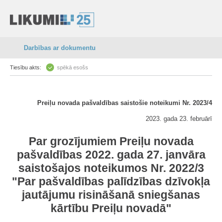
Darbības ar dokumentu
Tiesību akts:
spēkā esošs
Preiļu novada pašvaldības saistošie noteikumi Nr. 2023/4
2023. gada 23. februārī
Par grozījumiem Preiļu novada
pašvaldības 2022. gada 27. janvāra
saistošajos noteikumos Nr. 2022/3
"Par pašvaldības palīdzības dzīvokļa
jautājumu risināšanā sniegšanas
kārtību Preiļu novadā"