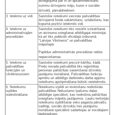
atvieglojuma par īri un apsaimniekošanu
summu dzīvojamo māju, kuros ir sociālie
dzīvokļi, pārvaldniekiem.
3. Ietekme uz vidi
Saistošie noteikumi veicinās pašvaldības
dzīvojamā fonda sakārtošanu, uzlabošanu, kas
kopumā pozitīvi ietekmēs vidi.
4. Ietekme uz
Saistošie noteikumi tiks nosūtīti izskatīšanai
administratīvajām
un atzinuma sniegšanai atbildīgajai ministrijai,
procedūrām
kā arī tiks publicēti oficiālajā izdevumā
"Latvijas Vēstnesis" un pašvaldības
mājaslapā.
Papildus administratīvās procedūras nebūs
nepieciešamas.
5. Ietekme uz
Saistošie noteikumi precizē kārtību, kādā
pašvaldības
Preiļu novada pašvaldībā tiks reģistrētas
funkcijām un
personas palīdzības saņemšanai dzīvokļu
cilvēkresursiem
jautājumu risināšanā. Pašvaldības funkciju
apmēru un atbildīgo darbinieku darba apjomu
noteikumu apstiprināšana būtiski neietekmēs.
6. Noteikumu
Noteikumu izpildi un ievērošanu nodrošinās
izpildes
pašvaldības Nekustamo īpašumu daļas
nodrošināšana
atbildīgie speciālisti, kas nodrošina palīdzības
sniegšanu mājokļu jautājumos. Lauku teritorijās
noteikumu izpildīšanai seko pagasta pārvalžu
vadītāji, sociālo dzīvokļu īres jautājumu
risināšanā speciālisti sadarbojas ar sociālajiem
darbiniekiem.