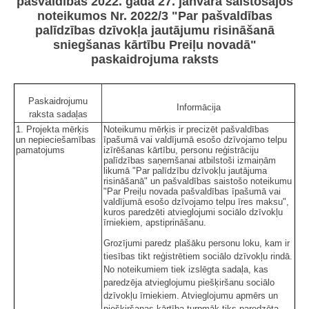
pašvaldības 2022. gada 27. janvāra saistošajos
noteikumos Nr. 2022/3 "Par pašvaldības
palīdzības dzīvokļa jautājumu risināšanā
sniegšanas kārtību Preiļu novadā"
paskaidrojuma raksts
Paskaidrojumu
Informācija
raksta sadaļas
1. Projekta mērķis
Noteikumu mērķis ir precizēt pašvaldības
un nepieciešamības
īpašumā vai valdījumā esošo dzīvojamo telpu
pamatojums
izīrēšanas kārtību, personu reģistrāciju
palīdzības saņemšanai atbilstoši izmaiņām
likumā "Par palīdzību dzīvokļu jautājuma
risināšanā" un pašvaldības saistošo noteikumu
"Par Preiļu novada pašvaldības īpašumā vai
valdījumā esošo dzīvojamo telpu īres maksu",
kuros paredzēti atvieglojumi sociālo dzīvokļu
īrniekiem, apstiprināšanu.
Grozījumi paredz plašāku personu loku, kam ir
tiesības tikt reģistrētiem sociālo dzīvokļu rindā.
No noteikumiem tiek izslēgta sadaļa, kas
paredzēja atvieglojumu piešķiršanu sociālo
dzīvokļu īrniekiem. Atvieglojumu apmērs un
piešķiršanas kārtība turpmāk tiks paredzēta