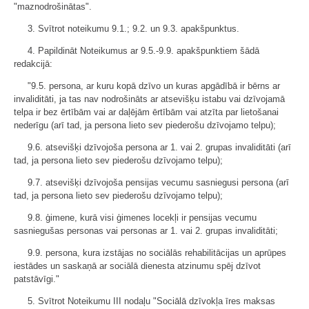
"maznodrošinātas".
3. Svītrot noteikumu 9.1.; 9.2. un 9.3. apakšpunktus.
4. Papildināt Noteikumus ar 9.5.-9.9. apakšpunktiem šādā
redakcijā:
"9.5. persona, ar kuru kopā dzīvo un kuras apgādībā ir bērns ar
invaliditāti, ja tas nav nodrošināts ar atsevišķu istabu vai dzīvojamā
telpa ir bez ērtībām vai ar daļējām ērtībām vai atzīta par lietošanai
nederīgu (arī tad, ja persona lieto sev piederošu dzīvojamo telpu);
9.6. atsevišķi dzīvojoša persona ar 1. vai 2. grupas invaliditāti (arī
tad, ja persona lieto sev piederošu dzīvojamo telpu);
9.7. atsevišķi dzīvojoša pensijas vecumu sasniegusi persona (arī
tad, ja persona lieto sev piederošu dzīvojamo telpu);
9.8. ģimene, kurā visi ģimenes locekļi ir pensijas vecumu
sasniegušas personas vai personas ar 1. vai 2. grupas invaliditāti;
9.9. persona, kura izstājas no sociālās rehabilitācijas un aprūpes
iestādes un saskaņā ar sociālā dienesta atzinumu spēj dzīvot
patstāvīgi."
5. Svītrot Noteikumu III nodaļu "Sociālā dzīvokļa īres maksas