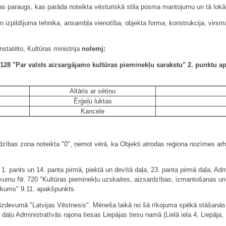
ļas paraugs, kas parāda noteikta vēsturiskā stila posma mantojumu un tā lokā
un izpildījuma tehnika, ansambļa vienotība, objekta forma, konstrukcija, virsm
nstatēto, Kultūras ministrija
nolemj:
r. 128 "Par valsts aizsargājamo kultūras pieminekļu sarakstu" 2. punktu 
Altāris ar sētiņu
Ērģeļu luktas
Kancele
ardzības zona noteikta "0", ņemot vērā, ka Objekti atrodas reģiona nozīmes ar
 pants un 14. panta pirmā, piektā un devītā daļa, 23. panta pirmā daļa, Admi
eikumu Nr. 720 "Kultūras pieminekļu uzskaites, aizsardzības, izmantošanas un 
likums" 9.11. apakšpunkts.
 izdevumā "Latvijas Vēstnesis". Mēneša laikā no šā rīkojuma spēkā stāšanās 
daļu Administratīvās rajona tiesas Liepājas tiesu namā (Lielā iela 4, Liepāja,