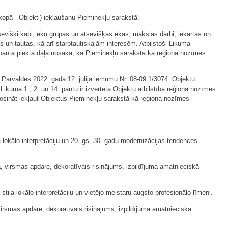
āk kopā - Objekti) iekļaušanu Pieminekļu sarakstā.
tsevišķi kapi, ēku grupas un atsevišķas ēkas, mākslas darbi, iekārtas un
s un tautas, kā arī starptautiskajām interesēm. Atbilstoši Likuma
. panta piektā daļa nosaka, ka Pieminekļu sarakstā kā reģiona nozīmes
 Pārvaldes 2022. gada 12. jūlija lēmumu Nr. 08-09.1/3074. Objektu
 Likuma 1., 2. un 14. pantu ir izvērtēta Objektu atbilstība reģiona nozīmes
rosināt iekļaut Objektus Pieminekļu sarakstā kā reģiona nozīmes
ā lokālo interpretāciju un 20. gs. 30. gadu modernizācijas tendences
ja, virsmas apdare, dekoratīvais risinājums, izpildījuma amatnieciskā
tila lokālo interpretāciju un vietējo meistaru augsto profesionālo līmeni.
 virsmas apdare, dekoratīvais risinājums, izpildījuma amatnieciskā