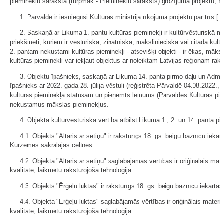
pieminekļu saraksta (turpmāk - Pieminekļu saraksts) grozījuma projektu, Ku
1. Pārvalde ir iesniegusi Kultūras ministrijā rīkojuma projektu par trīs 
2. Saskaņā ar Likuma 1. pantu kultūras pieminekļi ir kultūrvēsturiskā 
priekšmeti, kuriem ir vēsturiska, zinātniska, mākslinieciska vai citāda k
2. pantam nekustami kultūras pieminekļi - atsevišķi objekti - ir ēkas, m
kultūras pieminekli var iekļaut objektus ar noteiktam Latvijas reģionam rak
3. Objektu īpašnieks, saskaņā ar Likuma 14. panta pirmo daļu un Admin
īpašnieks ar 2022. gada 28. jūlija vēstuli (reģistrēta Pārvaldē 04.08.2022.
kultūras pieminekļa statusam un pieņemts lēmums (Pārvaldes Kultūras pie
nekustamus mākslas pieminekļus.
4. Objekta kultūrvēsturiskā vērtība atbilst Likuma 1., 2. un 14. panta 
4.1. Objekts "Altāris ar sētiņu" ir raksturīgs 18. gs. beigu baznīcu i
Kurzemes sakrālajās celtnēs.
4.2. Objekta "Altāris ar sētiņu" saglabājamās vērtības ir oriģinālais m
kvalitāte, laikmetu raksturojoša tehnoloģija.
4.3. Objekts "Ērģeļu luktas" ir raksturīgs 18. gs. beigu baznīcu iekārt
4.4. Objekta "Ērģeļu luktas" saglabājamās vērtības ir oriģinālais mate
kvalitāte, laikmetu raksturojoša tehnoloģija.