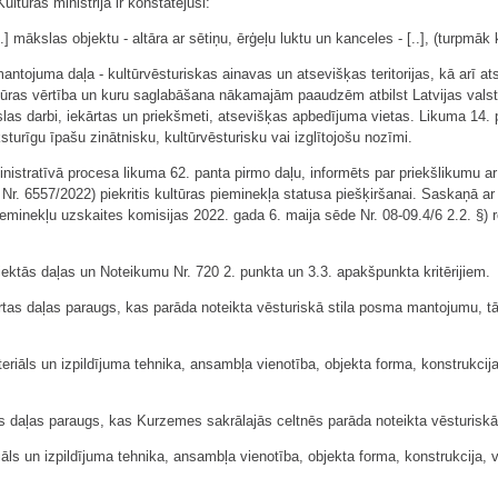
ltūras ministrija ir konstatējusi:
[..] mākslas objektu - altāra ar sētiņu, ērģeļu luktu un kanceles - [..], (turpm
mantojuma daļa - kultūrvēsturiskas ainavas un atsevišķas teritorijas, kā arī a
ultūras vērtība un kuru saglabāšana nākamajām paaudzēm atbilst Latvijas valst
ākslas darbi, iekārtas un priekšmeti, atsevišķas apbedījuma vietas. Likuma 14
sturīgu īpašu zinātnisku, kultūrvēsturisku vai izglītojošu nozīmi.
istratīvā procesa likuma 62. panta pirmo daļu, informēts par priekšlikumu ar
, Nr. 6557/2022) piekritis kultūras pieminekļa statusa piešķiršanai. Saskaņā ar
minekļu uzskaites komisijas 2022. gada 6. maija sēde Nr. 08-09.4/6 2.2. §) 
piektās daļas un Noteikumu Nr. 720 2. punkta un 3.3. apakšpunkta kritērijiem.
ekārtas daļas paraugs, kas parāda noteikta vēsturiskā stila posma mantojumu, t
ateriāls un izpildījuma tehnika, ansambļa vienotība, objekta forma, konstrukci
as daļas paraugs, kas Kurzemes sakrālajās celtnēs parāda noteikta vēsturiskā s
riāls un izpildījuma tehnika, ansambļa vienotība, objekta forma, konstrukcija,