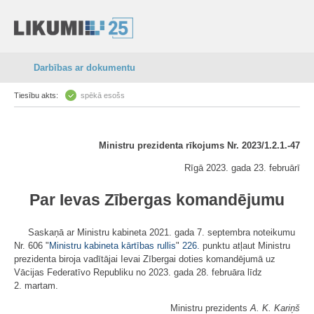
Darbības ar dokumentu
Tiesību akts:
spēkā esošs
Ministru prezidenta rīkojums Nr. 2023/1.2.1.-47
Rīgā 2023. gada 23. februārī
Par Ievas Zībergas komandējumu
Saskaņā ar Ministru kabineta 2021. gada 7. septembra noteikumu
Nr. 606 "
Ministru kabineta kārtības rullis
"
226.
punktu atļaut Ministru
prezidenta biroja vadītājai Ievai Zībergai doties komandējumā uz
Vācijas Federatīvo Republiku no 2023. gada 28. februāra līdz
2. martam.
Ministru prezidents
A. K. Kariņš