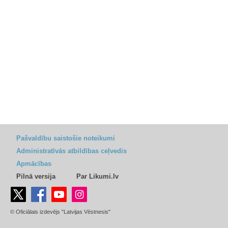
Pašvaldību saistošie noteikumi
Administratīvās atbildības ceļvedis
Apmācības
Pilnā versija
Par Likumi.lv
© Oficiālais izdevējs "Latvijas Vēstnesis"