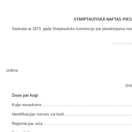
STARPTAUTISKĀ NAFTAS PIE
Saskaņā ar 1973. gada Starptautisko konvenciju par piesārņojuma novē
……………
izdeva
(sa
Ziņas par kuģi
Kuģa nosaukums………………………………………………………………
Identifikācijas numurs vai burti……………………………………………
Reģistrācijas osta ……………………………………………………………