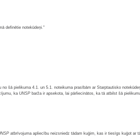
mā definētie notekūdeņi."
žu no šā pielikuma 4.1. un 5.1. noteikuma prasībām ar Starptautisko notekūd
acījumu, ka
UNSP
barža ir apsekota, lai pārliecinātos, ka tā atbilst šā pieli
UNSP
atbrīvojuma apliecību neizsniedz tādam kuģim, kas ir tiesīgs kuģot ar 