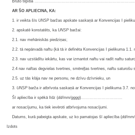
Bruto tilpība ………………………………………………………………….
AR ŠO APLIECINA, KA:
1. ir veikta šīs
UNSP
baržas apskate saskaņā ar Konvencijas I pielik
2. apskatē konstatēts, ka
UNSP
baržai:
2.1. nav mehāniskās piedziņas;
2.2. tā nepārvadā naftu (kā tā ir definēta Konvencijas I pielikuma 1.1.
2.3. nav uzstādītu iekārtu, kas var izmantot naftu vai radīt naftu sat
2.4 nav naftas degvielas tvertnes, smēreļļas tvertnes, naftu saturoš
2.5. uz tās klāja nav ne personu, ne dzīvu dzīvnieku, un
3.
UNSP
barža ir atbrīvota saskaņā ar Konvencijas I pielikuma 3.7. n
Šī apliecība ir spēkā līdz (
dd/mm/gggg
).………………………….
ar nosacījumu, ka tiek ievēroti atbrīvojuma nosacījumi.
Datums, kurā pabeigta apskate, uz ko pamatojas šī apliecība (
dd/mm/
Izdots