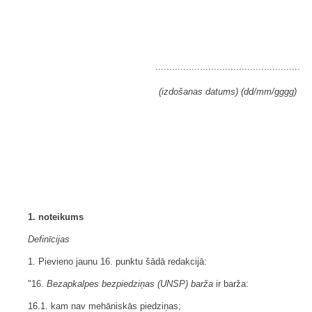
....................................................
(izdošanas datums) (dd/mm/gggg)
1. noteikums
Definīcijas
1. Pievieno jaunu 16. punktu šādā redakcijā:
"16.
Bezapkalpes bezpiedziņas (UNSP) barža
ir barža:
16.1. kam nav mehāniskās piedziņas;