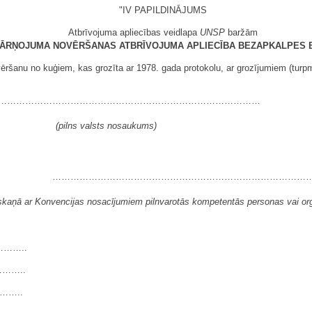
"IV PAPILDINĀJUMS
Atbrīvojuma apliecības veidlapa
UNSP
baržām
SĀRŅOJUMA NOVĒRŠANAS ATBRĪVOJUMA APLIECĪBA
BEZAPKALPES B
ršanu no kuģiem, kas grozīta ar 1978. gada protokolu, ar grozījumiem (turpmā
……………………………………………………………………………
(pilns valsts nosaukums)
…………………………………………………………………………
skaņā ar Konvencijas nosacījumiem pilnvarotās kompetentās personas vai or
……..
………..
……..