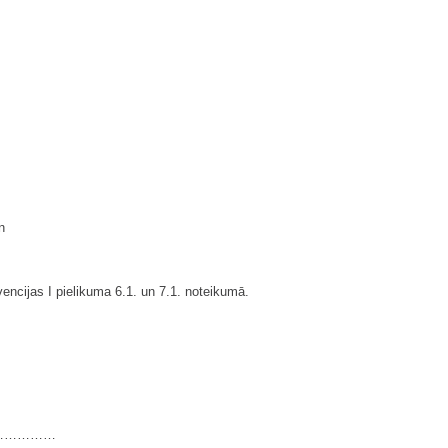
n
encijas I pielikuma 6.1. un 7.1. noteikumā.
……………