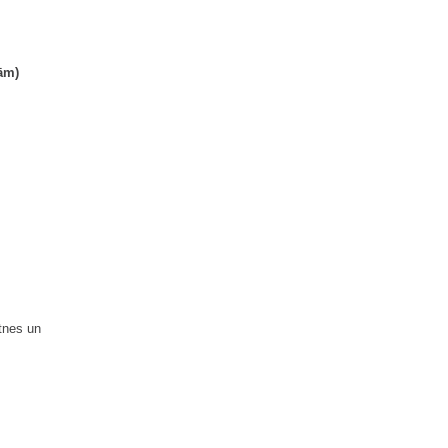
ām)
tnes un