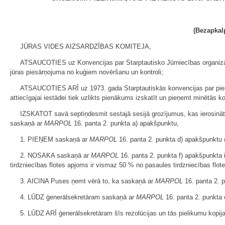
(Bezapkal
JŪRAS VIDES AIZSARDZĪBAS KOMITEJA,
ATSAUCOTIES uz Konvencijas par Starptautisko Jūrniecības organizācij
jūras piesārņojuma no kuģiem novēršanu un kontroli;
ATSAUCOTIES ARĪ uz 1973. gada Starptautiskās konvencijas par piesā
attiecīgajai iestādei tiek uzlikts pienākums izskatīt un pieņemt minētās 
IZSKATOT savā septiņdesmit sestajā sesijā grozījumus, kas ierosinā
saskaņā ar
MARPOL
16. panta 2. punkta a) apakšpunktu,
1. PIEŅEM saskaņā ar
MARPOL
16. panta 2. punkta d) apakšpunktu
2. NOSAKA saskaņā ar
MARPOL
16. panta 2. punkta f) apakšpunkta i
tirdzniecības flotes apjoms ir vismaz 50 % no pasaules tirdzniecības flote
3. AICINA Puses ņemt vērā to, ka saskaņā ar
MARPOL
16. panta 2. p
4. LŪDZ ģenerālsekretāram saskaņā ar
MARPOL
16. panta 2. punkta 
5. LŪDZ ARĪ ģenerālsekretāram šīs rezolūcijas un tās pielikumu kopij