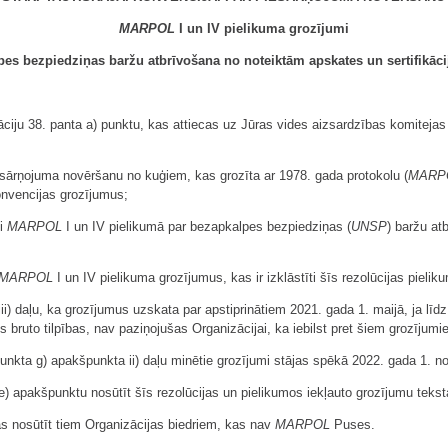
MARPOL
I un IV pielikuma grozījumi
pes bezpiedziņas baržu atbrīvošana no noteiktām apskates un sertifikāci
u 38. panta a) punktu, kas attiecas uz Jūras vides aizsardzības komitejas fu
rņojuma novēršanu no kuģiem, kas grozīta ar 1978. gada protokolu (
MARP
konvencijas grozījumus;
ti
MARPOL
I un IV pielikumā par bezapkalpes bezpiedziņas (
UNSP
) baržu at
MARPOL
I un IV pielikuma grozījumus, kas ir izklāstīti šīs rezolūcijas pielik
ii) daļu, ka grozījumus uzskata par apstiprinātiem 2021. gada 1. maijā, ja l
s bruto tilpības, nav paziņojušas Organizācijai, ka iebilst pret šiem grozījumi
unkta g) apakšpunkta ii) daļu minētie grozījumi stājas spēkā 2022. gada 1. n
e) apakšpunktu nosūtīt šīs rezolūcijas un pielikumos iekļauto grozījumu teks
as nosūtīt tiem Organizācijas biedriem, kas nav
MARPOL
Puses.