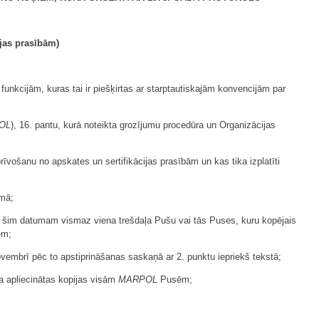
jas prasībām)
nkcijām, kuras tai ir piešķirtas ar starptautiskajām konvencijām par
OL
), 16. pantu, kurā noteikta grozījumu procedūra un Organizācijas
brīvošanu no apskates un sertifikācijas prasībām un kas tika izplatīti
umā;
īdz šim datumam vismaz viena trešdaļa Pušu vai tās Puses, kuru kopējais
em;
ovembrī pēc to apstiprināšanas saskaņā ar 2. punktu iepriekš tekstā;
ta apliecinātas kopijas visām
MARPOL
Pusēm;