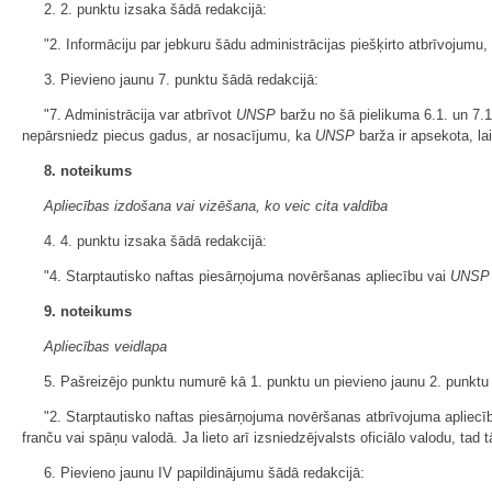
2. 2. punktu izsaka šādā redakcijā:
"2. Informāciju par jebkuru šādu administrācijas piešķirto atbrīvojumu
3. Pievieno jaunu 7. punktu šādā redakcijā:
"7. Administrācija var atbrīvot
UNSP
baržu no šā pielikuma 6.1. un 7.
nepārsniedz piecus gadus, ar nosacījumu, ka
UNSP
barža ir apsekota, la
8. noteikums
Apliecības izdošana vai vizēšana, ko veic cita valdība
4. 4. punktu izsaka šādā redakcijā:
"4. Starptautisko naftas piesārņojuma novēršanas apliecību vai
UNSP
9. noteikums
Apliecības veidlapa
5. Pašreizējo punktu numurē kā 1. punktu un pievieno jaunu 2. punktu
"2. Starptautisko naftas piesārņojuma novēršanas atbrīvojuma apliecī
franču vai spāņu valodā. Ja lieto arī izsniedzējvalsts oficiālo valodu, tad t
6. Pievieno jaunu IV papildinājumu šādā redakcijā: