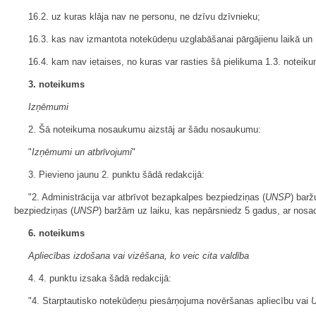
16.2. uz kuras klāja nav ne personu, ne dzīvu dzīvnieku;
16.3. kas nav izmantota notekūdeņu uzglabāšanai pārgājienu laikā un
16.4. kam nav ietaises, no kuras var rasties šā pielikuma 1.3. noteiku
3. noteikums
Izņēmumi
2. Šā noteikuma nosaukumu aizstāj ar šādu nosaukumu:
"
Izņēmumi un atbrīvojumi
"
3. Pievieno jaunu 2. punktu šādā redakcijā:
"2. Administrācija var atbrīvot bezapkalpes bezpiedziņas (
UNSP
) bar
bezpiedziņas (
UNSP
) baržām uz laiku, kas nepārsniedz 5 gadus, ar nos
6. noteikums
Apliecības izdošana vai vizēšana, ko veic cita valdība
4. 4. punktu izsaka šādā redakcijā:
"4. Starptautisko notekūdeņu piesārņojuma novēršanas apliecību vai