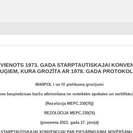
PIEVIENOTS 1973. GADA STARPTAUTISKAJAI KONV
UĢIEM, KURA GROZĪTA AR 1978. GADA PROTOKO
MARPOL
I un IV pielikuma grozījumi
pes bezpiedziņas baržu atbrīvošana no noteiktām apskates un sertifikāci
(Rezolūcija MEPC.330(76))
REZOLŪCIJA MEPC.330(76)
(pieņemta 2021. gada 17. jūnijā)
DA STARPTAUTISKAJAI KONVENCIJAI PAR PIESĀRŅOJUMA NOVĒRŠANU