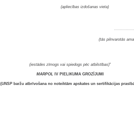
(apliecības izdošanas vieta)
................
(tās pilnvarotās ama
(iestādes zīmogs vai spiedogs pēc atbilstības)
"
MARPOL
IV PIELIKUMA GROZĪJUMI
(
UNSP
baržu atbrīvošana no noteiktām apskates un sertifikācijas prasīb