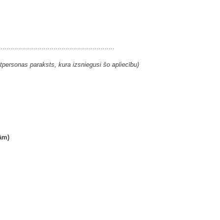
...........................................................
tpersonas paraksts, kura izsniegusi šo apliecību)
ām)