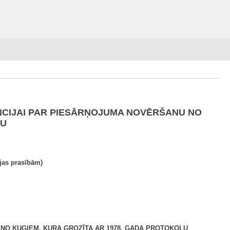
ENCIJAI PAR PIESĀRŅOJUMA NOVĒRŠANU NO
LU
jas prasībām)
 NO KUĢIEM, KURA GROZĪTA AR 1978. GADA PROTOKOLU