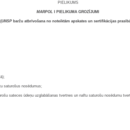
PIELIKUMS
MARPOL
I PIELIKUMA GROZĪJUMI
(
UNSP
baržu atbrīvošana no noteiktām apskates un sertifikācijas prasīb
ā);
aftu saturošus nosēdumus;
aturošu sateces ūdeņu uzglabāšanas tvertnes un naftu saturošu nosēdumu tver