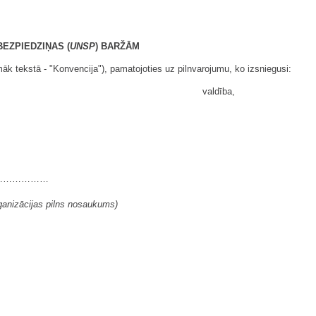
EZPIEDZIŅAS (
UNSP
) BARŽĀM
k tekstā - "Konvencija"), pamatojoties uz pilnvarojumu, ko izsniegusi:
valdība,
………………
ganizācijas pilns nosaukums)