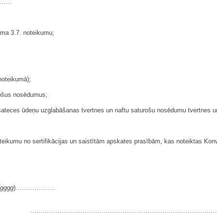
.……
uma 3.7. noteikumu;
 noteikumā);
urošus nosēdumus;
u sateces ūdeņu uzglabāšanas tvertnes un naftu saturošu nosēdumu tvertnes u
oteikumu no sertifikācijas un saistītām apskates prasībām, kas noteiktas Konv
gggg
)……………….
……………………………………………………………………………