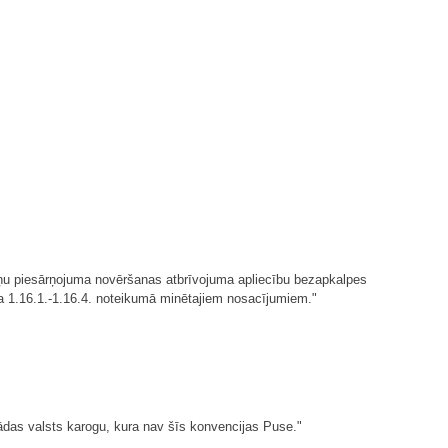
eņu piesārņojuma novēršanas atbrīvojuma apliecību bezapkalpes
kuma 1.16.1.-1.16.4. noteikumā minētajiem nosacījumiem."
tādas valsts karogu, kura nav šīs konvencijas Puse."