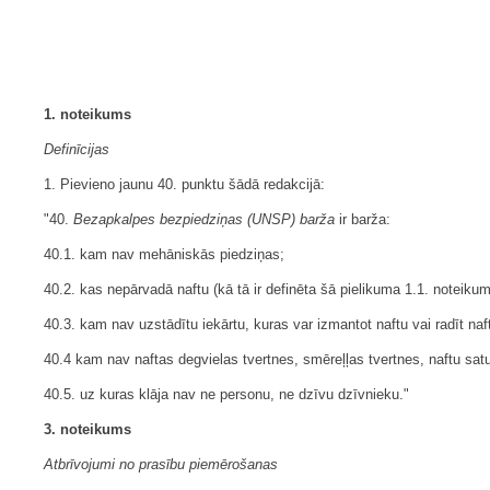
1. noteikums
Definīcijas
1. Pievieno jaunu 40. punktu šādā redakcijā:
"40.
Bezapkalpes bezpiedziņas (UNSP) barža
ir barža:
40.1. kam nav mehāniskās piedziņas;
40.2. kas nepārvadā naftu (kā tā ir definēta šā pielikuma 1.1. noteikum
40.3. kam nav uzstādītu iekārtu, kuras var izmantot naftu vai radīt n
40.4 kam nav naftas degvielas tvertnes, smēreļļas tvertnes, naftu s
40.5. uz kuras klāja nav ne personu, ne dzīvu dzīvnieku."
3. noteikums
Atbrīvojumi no prasību piemērošanas