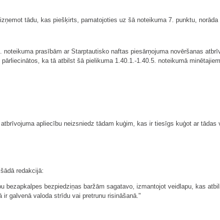
, izņemot tādu, kas piešķirts, pamatojoties uz šā noteikuma 7. punktu, norāda
1. noteikuma prasībām ar Starptautisko naftas piesārņojuma novēršanas atbr
i pārliecinātos, ka tā atbilst šā pielikuma 1.40.1.-1.40.5. noteikumā minētaji
atbrīvojuma apliecību neizsniedz tādam kuģim, kas ir tiesīgs kuģot ar tādas 
 šādā redakcijā:
bu bezapkalpes bezpiedziņas baržām sagatavo, izmantojot veidlapu, kas atbi
ā ir galvenā valoda strīdu vai pretrunu risināšanā."