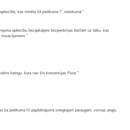
 apliecībā, kas minēta šā pielikuma 7. noteikumā."
īvojuma apliecību bezapkalpes bezpiedziņas baržām uz laiku, kas
em nosacījumiem."
valsts karogu, kura nav šīs konvencijas Puse."
lst šā pielikuma IV papildinājumā sniegtajam paraugam, vismaz angļu,