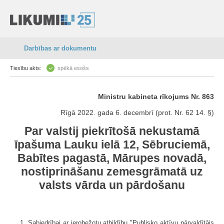
Darbības ar dokumentu
Tiesību akts:
spēkā esošs
Ministru kabineta rīkojums Nr. 863
Rīgā 2022. gada 6. decembrī (prot. Nr. 62 14. §)
Par valstij piekrītošā nekustamā
īpašuma Lauku ielā 12, Sēbruciemā,
Babītes pagastā, Mārupes novadā,
nostiprināšanu zemesgrāmatā uz
valsts vārda un pārdošanu
1. Sabiedrībai ar ierobežotu atbildību "Publisko aktīvu pārvaldītājs