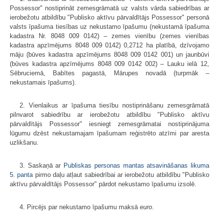
Possessor" nostiprināt zemesgrāmatā uz valsts vārda sabiedrības ar
ierobežotu atbildību "Publisko aktīvu pārvaldītājs Possessor" personā
valsts īpašuma tiesības uz nekustamo īpašumu (nekustamā īpašuma
kadastra Nr. 8048 009 0142) – zemes vienību (zemes vienības
kadastra apzīmējums 8048 009 0142) 0,2712 ha platībā, dzīvojamo
māju (būves kadastra apzīmējums 8048 009 0142 001) un jaunbūvi
(būves kadastra apzīmējums 8048 009 0142 002) – Lauku ielā 12,
Sēbruciemā, Babītes pagastā, Mārupes novadā (turpmāk –
nekustamais īpašums).
2. Vienlaikus ar īpašuma tiesību nostiprināšanu zemesgrāmatā
pilnvarot sabiedrību ar ierobežotu atbildību "Publisko aktīvu
pārvaldītājs Possessor" iesniegt zemesgrāmatai nostiprinājuma
lūgumu dzēst nekustamajam īpašumam reģistrēto atzīmi par aresta
uzlikšanu.
3. Saskaņā ar
Publiskas personas mantas atsavināšanas likuma
5. panta
pirmo daļu atļaut sabiedrībai ar ierobežotu atbildību "Publisko
aktīvu pārvaldītājs Possessor" pārdot nekustamo īpašumu izsolē.
4. Pircējs par nekustamo īpašumu maksā
euro
.