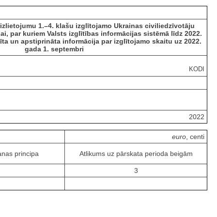
izlietojumu 1.–
4. klašu izglītojamo
Ukrainas
civiliedzīvotāju
 par kuriem Valsts izglītības informācijas sistēmā līdz 2022.
ta un apstiprināta informācija par izglītojamo skaitu uz 2022.
gada 1. septembri
KODI
2022
euro
, centi
anas principa
Atlikums uz pārskata perioda beigām
3