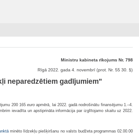
Ministru kabineta rīkojums Nr. 798
Rīgā 2022. gada 4. novembrī (prot. Nr. 55 30. §)
kļi neparedzētiem gadījumiem"
nsējumu 200 165
euro
apmērā, lai 2022. gadā nodrošinātu finansējumu 1.–4.
brim ievadīta un apstiprināta informācija par izglītojamo skaitu uz 2022.
unktā
minēto līdzekļu piešķiršanu no valsts budžeta programmas 02.00.00