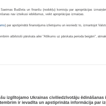
t Saeimas Budžeta un finanšu (nodokļu) komisiju par apropriācijas izmaiņā
mšanas nav izteikusi iebildumus, veikt apropriācijas izmaiņas.
kums
) par apstiprinātā finansējuma izlietojumu un iesniedz to, izmantojot Val
embrim atbilstoši pārskata ailei "Atlikums uz pārskata perioda beigām", atm
ašu izglītojamo Ukrainas civiliedzīvotāju ēdināšanas 
tembrim ir ievadīta un apstiprināta informācija par i