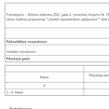
Pamatojums – Ministru kabineta 2022. gada 4. novembra rīkojums Nr. 798
dod t
valsts budžeta programmas "Līdzekļi neparedzētiem gadījumiem""
Pašvaldības nosaukums
Iestādes nosaukums
Pārskata gads
Pārskata peri
Klase
A
1.–4. klase
Paskaidrojums