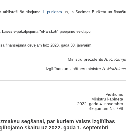
m atbilstoši šā rīkojuma
1. punktam
un, ja Saeimas Budžeta un finanšu
sts kases e-pakalpojumā "ePārskati" pieejamo veidlapu.
aksā finansējuma devējam līdz 2023. gada 30. janvārim.
Ministru prezidents
A. K. Kariņš
Izglītības un zinātnes ministre
A. Muižniece
Pielikums
Ministru kabineta
2022. gada 4. novembra
rīkojumam Nr. 798
izmaksu segšanai, par kuriem Valsts izglītības
zglītojamo skaitu uz 2022. gada 1. septembri