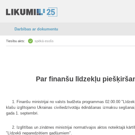
Darbības ar dokumentu
Tiesību akts:
spēkā esošs
Par finanšu līdzekļu piešķir
1. Finanšu ministrijai no valsts budžeta programmas 02.00.00 "Līdzekļ
klašu izglītojamo Ukrainas civiliedzīvotāju ēdināšanas izmaksu segšanai,
gada 1. septembri.
2. Izglītības un zinātnes ministrijai normatīvajos aktos noteiktajā kār
"Līdzekļi neparedzētiem gadījumiem".