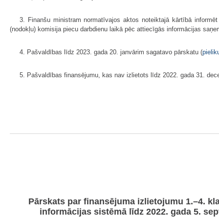
3. Finanšu ministram normatīvajos aktos noteiktajā kārtībā informē
(nodokļu) komisija piecu darbdienu laikā pēc attiecīgās informācijas saņe
4. Pašvaldības līdz 2023. gada 20. janvārim sagatavo pārskatu (
pieli
5. Pašvaldības finansējumu, kas nav izlietots līdz 2022. gada 31. dec
Pārskats par finansējuma izlietojumu 1.–4. kl
informācijas sistēmā līdz 2022. gada 5. sep