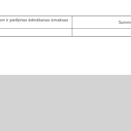
riem ir piešķirtas ēdināšanas izmaksas
Summēt