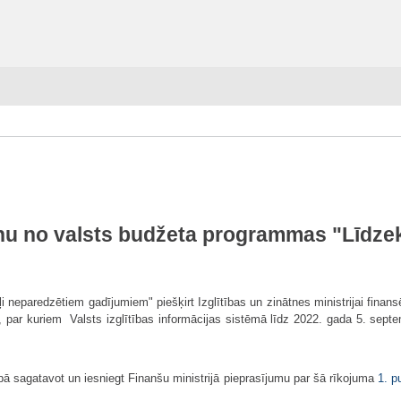
šanu no valsts budžeta programmas "Līdze
i neparedzētiem gadījumiem" piešķirt Izglītības un zinātnes ministrijai fina
 par kuriem Valsts izglītības informācijas sistēmā līdz 2022. gada 5. septem
tībā sagatavot un iesniegt Finanšu ministrijā pieprasījumu par šā rīkojuma
1. p