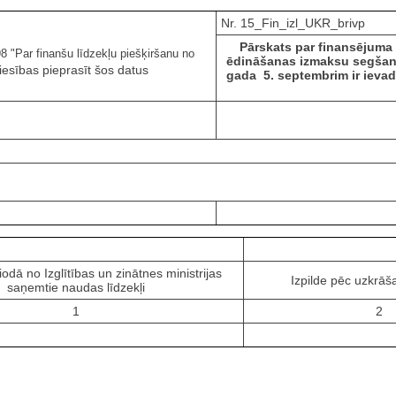
Nr. 15_Fin_izl_UKR_brivp
Pārskats par finansējuma 
 "Par finanšu līdzekļu piešķiršanu no
ēdināšanas izmaksu segšanai,
iesības pieprasīt šos datus
gada 5. septembrim ir ievadī
odā no Izglītības un zinātnes ministrijas
Izpilde pēc uzkrāš
saņemtie naudas līdzekļi
1
2