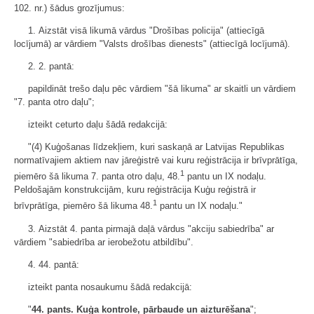
102. nr.) šādus grozījumus:
1. Aizstāt visā likumā vārdus "Drošības policija" (attiecīgā
locījumā) ar vārdiem "Valsts drošības dienests" (attiecīgā locījumā).
2. 2. pantā:
papildināt trešo daļu pēc vārdiem "šā likuma" ar skaitli un vārdiem
"7. panta otro daļu";
izteikt ceturto daļu šādā redakcijā:
"(4) Kuģošanas līdzekļiem, kuri saskaņā ar Latvijas Republikas
normatīvajiem aktiem nav jāreģistrē vai kuru reģistrācija ir brīvprātīga,
1
piemēro šā likuma 7. panta otro daļu, 48.
pantu un IX nodaļu.
Peldošajām konstrukcijām, kuru reģistrācija Kuģu reģistrā ir
1
brīvprātīga, piemēro šā likuma 48.
pantu un IX nodaļu."
3. Aizstāt 4. panta pirmajā daļā vārdus "akciju sabiedrība" ar
vārdiem "sabiedrība ar ierobežotu atbildību".
4. 44. pantā:
izteikt panta nosaukumu šādā redakcijā:
"
44. pants.
Kuģa kontrole, pārbaude un aizturēšana
";