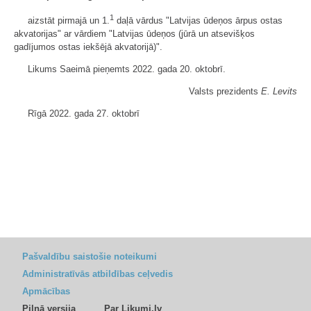
1
aizstāt pirmajā un 1.
daļā vārdus "Latvijas ūdeņos ārpus ostas
akvatorijas" ar vārdiem "Latvijas ūdeņos (jūrā un atsevišķos
gadījumos ostas iekšējā akvatorijā)".
Likums Saeimā pieņemts 2022. gada 20. oktobrī.
Valsts prezidents
E. Levits
Rīgā 2022. gada 27. oktobrī
Pašvaldību saistošie noteikumi
Administratīvās atbildības ceļvedis
Apmācības
Pilnā versija
Par Likumi.lv