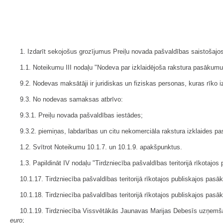
1. Izdarīt sekojošus grozījumus Preiļu novada pašvaldības saistošajo
1.1. Noteikumu III nodaļu "Nodeva par izklaidējoša rakstura pasākumu 
9.2. Nodevas maksātāji ir juridiskas un fiziskas personas, kuras rīko 
9.3. No nodevas samaksas atbrīvo:
9.3.1. Preiļu novada pašvaldības iestādes;
9.3.2. piemiņas, labdarības un citu nekomerciāla rakstura izklaides p
1.2. Svītrot Noteikumu 10.1.7. un 10.1.9. apakšpunktus.
1.3. Papildināt IV nodaļu "Tirdzniecība pašvaldības teritorijā rīkotaj
10.1.17. Tirdzniecība pašvaldības teritorijā rīkotajos publiskajos pas
10.1.18. Tirdzniecība pašvaldības teritorijā rīkotajos publiskajos pas
10.1.19. Tirdzniecība Vissvētākās Jaunavas Marijas Debesīs uzņemšanas
euro
;