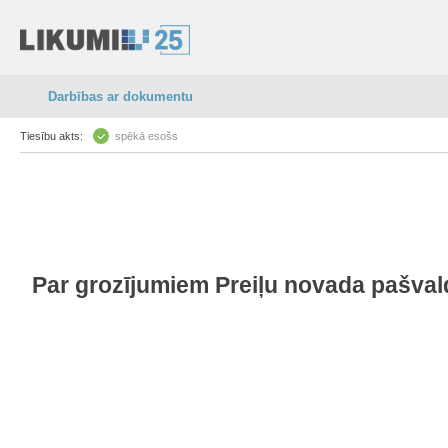
Darbības ar dokumentu
Tiesību akts:
spēkā esošs
Par grozījumiem Preiļu novada pašval