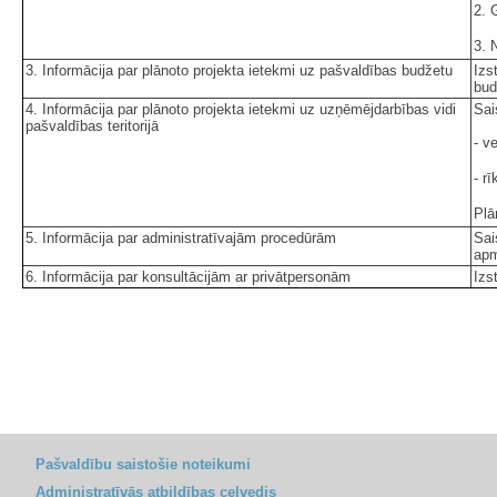
2. 
3. 
3. Informācija par plānoto projekta ietekmi uz pašvaldības budžetu
Izs
bud
4. Informācija par plānoto projekta ietekmi uz uzņēmējdarbības vidi
Sai
pašvaldības teritorijā
- v
- r
Plā
5. Informācija par administratīvajām procedūrām
Sai
apm
6. Informācija par konsultācijām ar privātpersonām
Izs
Pašvaldību saistošie noteikumi
Administratīvās atbildības ceļvedis