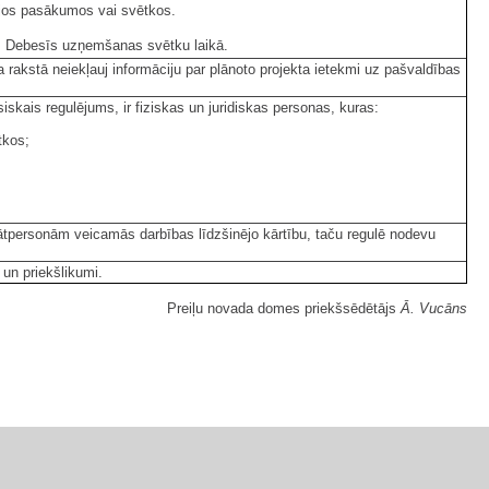
kajos pasākumos vai svētkos.
s Debesīs uzņemšanas svētku laikā.
rakstā neiekļauj informāciju par plānoto projekta ietekmi uz pašvaldības
kais regulējums, ir fiziskas un juridiskas personas, kuras:
tkos;
ātpersonām veicamās darbības līdzšinējo kārtību, taču regulē nodevu
 un priekšlikumi.
Preiļu novada domes priekšsēdētājs
Ā. Vucāns