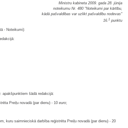
Ministru kabineta 2009. gada 28. jūnija
noteikumu Nr. 480 "Noteikumi par kārtību,
kādā pašvaldības var uzlikt pašvaldību nodevas"
1
16.
punktu
ā - Noteikumi):
edakcijā:
20. apakšpunktiem šādā redakcijā:
trēta Preiļu novadā (par dienu) - 10
euro
;
m, kuru saimnieciskā darbība reģistrēta Preiļu novadā (par dienu) - 20