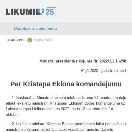
Darbības ar dokumentu
Tiesību akts:
spēkā esošs
Ministru prezidenta rīkojums Nr. 2022/1.2.1.-298
Rīgā 2022. gada 5. oktobrī
Par Kristapa Eklona komandējumu
1. Saskaņā ar
Ministru kabineta iekārtas likuma
34. panta
otro daļu
atļaut iekšlietu ministram Kristapam Eklonam doties komandējumā uz
Luksemburgas Lielhercogisti no 2022. gada 13. oktobra līdz 14.
oktobrim.
2. Iekšlietu ministra Kristapa Eklona prombūtnes laikā par iekšlietu
ministra pienākumu izpildītāju iecelt veselības ministru Danielu