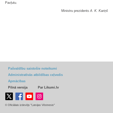
Pavļutu.
Ministru prezidents
A. K. Kariņš
Pašvaldību saistošie noteikumi
Administratīvās atbildības ceļvedis
Apmācības
Pilnā versija
Par Likumi.lv
© Oficiālais izdevējs "Latvijas Vēstnesis"