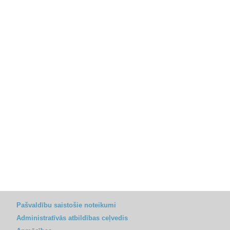
Pašvaldību saistošie noteikumi
Administratīvās atbildības ceļvedis