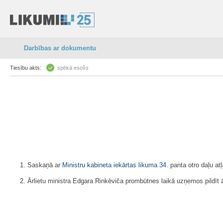
Darbības ar dokumentu
Tiesību akts:
spēkā esošs
1. Saskaņā ar
Ministru kabineta iekārtas likuma
34.
panta otro daļu at
2. Ārlietu ministra Edgara Rinkēviča prombūtnes laikā uzņemos pildīt 