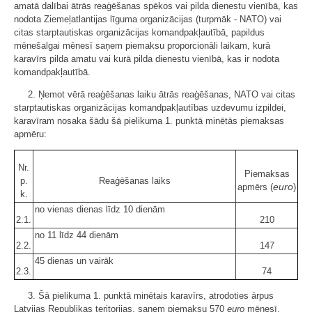
amatā dalībai ātrās reaģēšanas spēkos vai pilda dienestu vienībā, kas
nodota Ziemeļatlantijas līguma organizācijas (turpmāk - NATO) vai
citas starptautiskas organizācijas komandpakļautībā, papildus
mēnešalgai mēnesī saņem piemaksu proporcionāli laikam, kurā
karavīrs pilda amatu vai kurā pilda dienestu vienībā, kas ir nodota
komandpakļautībā.
2. Ņemot vērā reaģēšanas laiku ātrās reaģēšanas, NATO vai citas
starptautiskas organizācijas komandpakļautības uzdevumu izpildei,
karavīram nosaka šādu šā pielikuma 1. punktā minētās piemaksas
apmēru:
Nr.
Piemaksas
p.
Reaģēšanas laiks
euro
apmērs (
)
k.
no vienas dienas līdz 10 dienām
2.1.
210
no 11 līdz 44 dienām
2.2.
147
45 dienas un vairāk
2.3.
74
3. Šā pielikuma 1. punktā minētais karavīrs, atrodoties ārpus
Latvijas Republikas teritorijas, saņem piemaksu 570
euro
mēnesī.