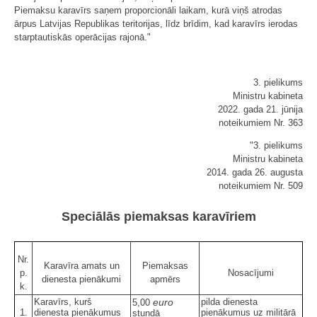
Piemaksu karavīrs saņem proporcionāli laikam, kurā viņš atrodas
ārpus Latvijas Republikas teritorijas, līdz brīdim, kad karavīrs ierodas
starptautiskās operācijas rajonā."
3. pielikums
Ministru kabineta
2022. gada 21. jūnija
noteikumiem Nr. 363
"3. pielikums
Ministru kabineta
2014. gada 26. augusta
noteikumiem Nr. 509
Speciālās piemaksas karavīriem
Nr.
Karavīra amats un
Piemaksas
p.
Nosacījumi
dienesta pienākumi
apmērs
k.
Karavīrs, kurš
euro
pilda dienesta
5,00
1.
dienesta pienākumus
pienākumus uz militārā
stundā