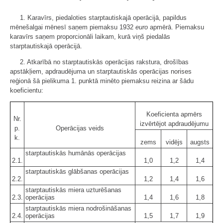
1. Karavīrs, piedaloties starptautiskajā operācijā, papildus
mēnešalgai mēnesī saņem piemaksu 1932
euro
apmērā. Piemaksu
karavīrs saņem proporcionāli laikam, kurā viņš piedalās
starptautiskajā operācijā.
2. Atkarībā no starptautiskās operācijas rakstura, drošības
apstākļiem, apdraudējuma un starptautiskās operācijas norises
reģionā šā pielikuma 1. punktā minēto piemaksu reizina ar šādu
koeficientu:
Koeficienta apmērs
Nr.
izvērtējot apdraudējumu
p.
Operācijas veids
k.
zems
vidējs
augsts
starptautiskās humānās operācijas
2.1.
1,0
1,2
1,4
starptautiskās glābšanas operācijas
2.2.
1,2
1,4
1,6
starptautiskās miera uzturēšanas
2.3.
operācijas
1,4
1,6
1,8
starptautiskās miera nodrošināšanas
2.4.
operācijas
1,5
1,7
1,9