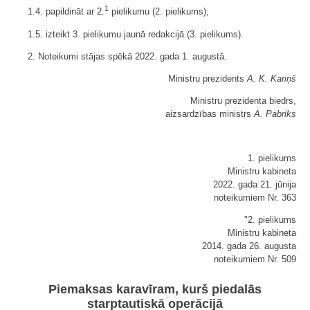
1
1.4. papildināt ar 2.
pielikumu (2. pielikums);
1.5. izteikt 3. pielikumu jaunā redakcijā (3. pielikums).
2. Noteikumi stājas spēkā 2022. gada 1. augustā.
Ministru prezidents
A. K. Kariņš
Ministru prezidenta biedrs,
aizsardzības ministrs
A. Pabriks
1. pielikums
Ministru kabineta
2022. gada 21. jūnija
noteikumiem Nr. 363
"2. pielikums
Ministru kabineta
2014. gada 26. augusta
noteikumiem Nr. 509
Piemaksas karavīram, kurš piedalās
starptautiskā operācijā