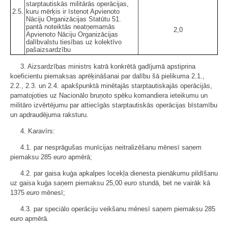
starptautiskās militārās operācijas,
2.5.
kuru mērķis ir īstenot Apvienoto
Nāciju Organizācijas Statūtu 51.
pantā noteiktās neatņemamās
2,0
Apvienoto Nāciju Organizācijas
dalībvalstu tiesības uz kolektīvo
pašaizsardzību
3. Aizsardzības ministrs katrā konkrētā gadījumā apstiprina
koeficientu piemaksas aprēķināšanai par dalību šā pielikuma 2.1.,
2.2., 2.3. un 2.4. apakšpunktā minētajās starptautiskajās operācijās,
pamatojoties uz Nacionālo bruņoto spēku komandiera ieteikumu un
militāro izvērtējumu par attiecīgās starptautiskās operācijas bīstamību
un apdraudējuma raksturu.
4. Karavīrs:
4.1. par nesprāgušas munīcijas neitralizēšanu mēnesī saņem
piemaksu 285
euro
apmērā;
4.2. par gaisa kuģa apkalpes locekļa dienesta pienākumu pildīšanu
uz gaisa kuģa saņem piemaksu 25,00
euro
stundā, bet ne vairāk kā
1375
euro
mēnesī;
4.3. par speciālo operāciju veikšanu mēnesī saņem piemaksu 285
euro
apmērā.