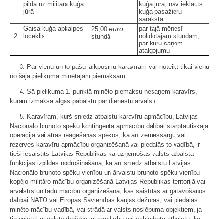
pilda uz militārā kuģa
kuģa jūrā, nav iekļauts
jūrā
kuģa pasažieru
sarakstā
Gaisa kuģa apkalpes
euro
par tajā mēnesī
25,00
2.
loceklis
nolidotajām stundām,
stundā
par kuru saņem
atalgojumu
3. Par vienu un to pašu laikposmu karavīram var noteikt tikai vienu
no šajā pielikumā minētajām piemaksām.
4. Šā pielikuma 1. punktā minēto piemaksu nesaņem karavīrs,
kuram izmaksā algas pabalstu par dienestu ārvalstī.
5. Karavīram, kurš sniedz atbalstu karavīru apmācību, Latvijas
Nacionālo bruņoto spēku kontingenta apmācību dalībai starptautiskajā
operācijā vai ātrās reaģēšanas spēkos, kā arī zemessargu vai
rezerves karavīru apmācību organizēšanā vai piedalās to vadībā, ir
tieši iesaistīts Latvijas Republikas kā uzņemošās valsts atbalsta
funkcijas izpildes nodrošināšanā, kā arī sniedz atbalstu Latvijas
Nacionālo bruņoto spēku vienību un ārvalstu bruņoto spēku vienību
kopējo militāro mācību organizēšanā Latvijas Republikas teritorijā vai
ārvalstīs un tādu mācību organizēšanā, kas saistītas ar gatavošanos
dalībai NATO vai Eiropas Savienības kaujas dežūrās, vai piedalās
minēto mācību vadībā, vai strādā ar valsts noslēpuma objektiem, ja
tie saistīti ar valsts drošību, aizsardzību vai sabiedroto atbalstu, kā