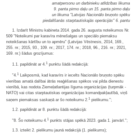
amatpersonu un darbinieku atlīdzības likuma
9. panta pirmo daļu un 15. panta pirmo daļu
un likuma "Latvijas Nacionālo bruņoto spēku
piedalīšanās starptautiskajās operācijās" 6. pantu
1. Izdarīt Ministru kabineta 2014. gada 26. augusta noteikumos Nr.
509 "Noteikumi par karavīra mēnešalgas un speciālo piemaksu
noteikšanas kārtību un to apmēru" (Latvijas Vēstnesis, 2014, 169.,
255. nr.; 2015, 93., 109. nr.; 2017, 174. nr.; 2018, 96., 216. nr.; 2021,
169. nr.) šādus grozījumus:
1
1.1. papildināt ar 4.
punktu šādā redakcijā:
1
"4.
Laikposmā, kad karavīrs ir iecelts Nacionālo bruņoto spēku
vienības amatā dalībai ātrās reaģēšanas spēkos vai pilda dienestu
vienībā, kas nodota Ziemeļatlantijas līguma organizācijas (turpmāk -
NATO) vai citas starptautiskas organizācijas komandpakļautībā, viņš
1
saņem piemaksas saskaņā ar šo noteikumu 2.
pielikumu.";
1.2. papildināt ar 8. punktu šādā redakcijā:
1
"8. Šo noteikumu 4.
punkts stājas spēkā 2023. gada 1. janvārī.";
1.3. izteikt 2. pielikumu jaunā redakcijā (1. pielikums);