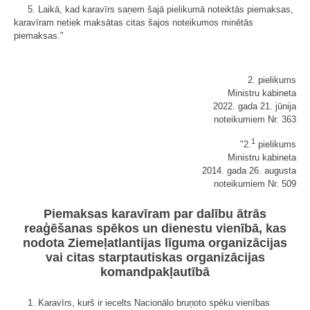
5. Laikā, kad karavīrs saņem šajā pielikumā noteiktās piemaksas,
karavīram netiek maksātas citas šajos noteikumos minētās
piemaksas."
2. pielikums
Ministru kabineta
2022. gada 21. jūnija
noteikumiem Nr. 363
1
"2.
pielikums
Ministru kabineta
2014. gada 26. augusta
noteikumiem Nr. 509
Piemaksas karavīram par dalību ātrās
reaģēšanas spēkos un dienestu vienībā, kas
nodota Ziemeļatlantijas līguma organizācijas
vai citas starptautiskas organizācijas
komandpakļautībā
1. Karavīrs, kurš ir iecelts Nacionālo bruņoto spēku vienības