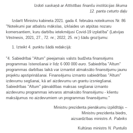
Izdoti saskaņā ar Attīstības finanšu institūcijas likuma
12. panta ceturto daļu
Izdarīt Ministru kabineta 2021. gada 4. februāra noteikumos Nr. 86
"Noteikumi par atbalstu mākslas, izklaides un atpūtas nozaru
komersantiem, kuru darbību ietekmējusi Covid-19 izplatība" (Latvijas
Vēstnesis, 2021, 27., 72. nr.; 2022, 25. nr.) šādu grozījumu:
1. Izteikt 4. punktu šādā redakcijā:
"4. Sabiedrībai "Altum" pieejamais valsts budžeta finansējums
programmas īstenošanai ir līdz 6 000 000
euro
. Sabiedrība "Altum"
programmas darbības laikā var izmantot atmaksāto finansējumu jaunu
projektu apstiprināšanai. Finansējumu izmanto sabiedrības "Altum"
izdevumu segšanai, kā arī aizdevumu un grantu izsniegšanai.
Sabiedrības "Altum" pārvaldības maksas segšanai izmanto
aizdevumu programmas ietvaros atmaksāto finansējumu - klientu
maksājumus no aizdevumiem un programmas finansējumu."
Ministru prezidenta pienākumu izpildītājs ‒
Ministru prezidenta biedrs,
aizsardzības ministrs
A. Pabriks
Kultūras ministrs
N. Puntulis