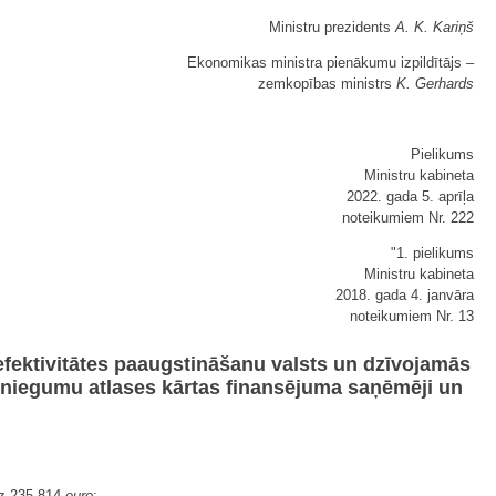
Ministru prezidents
A. K. Kariņš
Ekonomikas ministra pienākumu izpildītājs ‒
zemkopības ministrs
K. Gerhards
Pielikums
Ministru kabineta
2022. gada 5. aprīļa
noteikumiem Nr. 222
"1. pielikums
Ministru kabineta
2018. gada 4. janvāra
noteikumiem Nr. 13
fektivitātes paaugstināšanu valsts un dzīvojamās
esniegumu atlases kārtas finansējuma saņēmēji un
dz 235 814
euro
;