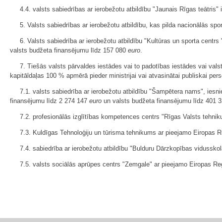
4.4. valsts sabiedrības ar ierobežotu atbildību "Jaunais Rīgas teātri
5. Valsts sabiedrības ar ierobežotu atbildību, kas pilda nacionālās sp
6. Valsts sabiedrība ar ierobežotu atbildību "Kultūras un sporta cent
valsts budžeta finansējumu līdz 157 080
euro
.
7. Tiešās valsts pārvaldes iestādes vai to padotības iestādes vai va
kapitāldaļas 100 % apmērā pieder ministrijai vai atvasinātai publiskai pers
7.1. valsts sabiedrība ar ierobežotu atbildību "Šampētera nams", iesn
finansējumu līdz 2 274 147
euro
un valsts budžeta finansējumu līdz 401 
7.2. profesionālās izglītības kompetences centrs "Rīgas Valsts tehni
7.3. Kuldīgas Tehnoloģiju un tūrisma tehnikums ar pieejamo Eiropas R
7.4. sabiedrība ar ierobežotu atbildību "Bulduru Dārzkopības vidussko
7.5. valsts sociālās aprūpes centrs "Zemgale" ar pieejamo Eiropas Re