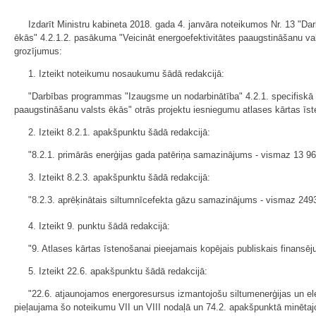
Izdarīt Ministru kabineta 2018. gada 4. janvāra noteikumos Nr. 13 "D
ēkās" 4.2.1.2. pasākuma "Veicināt energoefektivitātes paaugstināšanu vals
grozījumus:
1. Izteikt noteikumu nosaukumu šādā redakcijā:
"Darbības programmas "Izaugsme un nodarbinātība" 4.2.1. specifiskā a
paaugstināšanu valsts ēkās" otrās projektu iesniegumu atlases kārtas īs
2. Izteikt 8.2.1. apakšpunktu šādā redakcijā:
"8.2.1. primārās enerģijas gada patēriņa samazinājums - vismaz 13 
3. Izteikt 8.2.3. apakšpunktu šādā redakcijā:
"8.2.3. aprēķinātais siltumnīcefekta gāzu samazinājums - vismaz 24
4. Izteikt 9. punktu šādā redakcijā:
"9. Atlases kārtas īstenošanai pieejamais kopējais publiskais finansē
5. Izteikt 22.6. apakšpunktu šādā redakcijā:
"22.6. atjaunojamos energoresursus izmantojošu siltumenerģijas un e
pieļaujama šo noteikumu VII un VIII nodaļā un 74.2. apakšpunktā minētaj