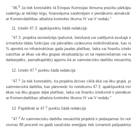
5
"46.
Ja tiek konstatēts tā Eiropas Komisijas lēmuma prasību pārkāpums
saderīgu ar iekšējo tirgu, finansējuma saņēmējam ir pienākums atmaksāt s
ar Komercdarbības atbalsta kontroles likuma IV vai V nodaļu."
11. Izteikt 47.3. apakšpunktu šādā redakcijā:
"47.3. projekta iesniedzēja īpašumā, lietošanā vai valdījumā esošajā in
izmantota tādas funkcijas vai pārvaldes uzdevuma nodrošināšanai, kas nav
% apmērā no infrastruktūras gada jaudas platības, laika vai finanšu izteik
saistītas ar ēkas vai ēku grupas ekspluatāciju un tai nepieciešamas vai n
darbaspēks, pamatkapitāls) apjomu kā ar saimniecisko darbību nesaistīt
1
12. Izteikt 47.
punktu šādā redakcijā:
1
"47.
Ja tiek konstatēts, ka projekta dzīves ciklā ēkā vai ēku grupā, p
saimnieciskā darbība, kas pārsniedz šo noteikumu 47.3. apakšpunktā minē
ēkas vai ēku grupas daļai platības, laika vai finanšu izteiksmē ir pienā
ar Komercdarbības atbalsta kontroles likuma IV vai V nodaļu."
2
13. Papildināt ar 47.
punktu šādā redakcijā:
2
"47.
Ar saimniecisku darbību nesaistītā projektā ir pieļaujamas šo n
vismaz 80 procenti no gadā saražotās enerģijas tiek izmantoti pašpatēriņ