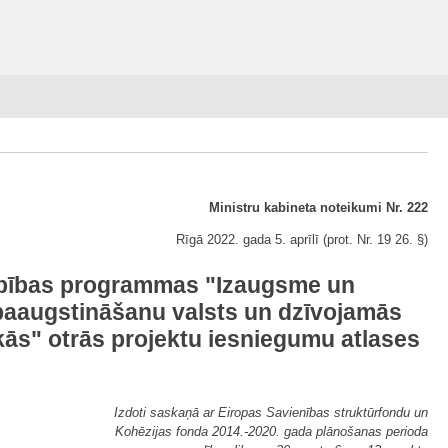
Ministru kabineta noteikumi Nr. 222
Rīgā 2022. gada 5. aprīlī (prot. Nr. 19 26. §)
arbības programmas "Izaugsme un
s paaugstināšanu valsts un dzīvojamās
kās" otrās projektu iesniegumu atlases
Izdoti saskaņā ar Eiropas Savienības struktūrfondu un
Kohēzijas fonda 2014.-2020. gada plānošanas perioda