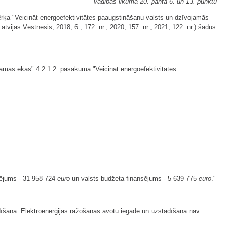
vadības likuma 20. panta 6. un 13. punktu
ērķa "Veicināt energoefektivitātes paaugstināšanu valsts un dzīvojamās
vijas Vēstnesis, 2018, 6., 172. nr.; 2020, 157. nr.; 2021, 122. nr.) šādus
jamās ēkās" 4.2.1.2. pasākuma "Veicināt energoefektivitātes
nsējums - 31 958 724
euro
un valsts budžeta finansējums - 5 639 775
euro
."
īšana. Elektroenerģijas ražošanas avotu iegāde un uzstādīšana nav