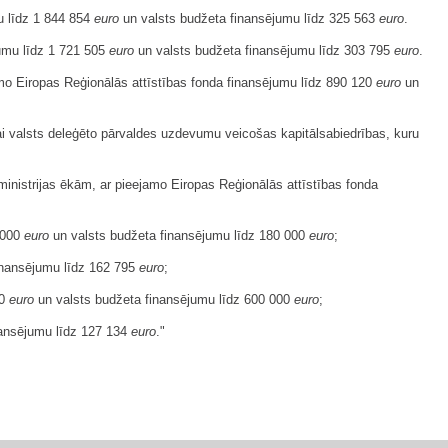
mu līdz 1 844 854
euro
un valsts budžeta finansējumu līdz 325 563
euro
.
jumu līdz 1 721 505
euro
un valsts budžeta finansējumu līdz 303 795
euro
.
jamo Eiropas Reģionālās attīstības fonda finansējumu līdz 890 120
euro
un
ai valsts deleģēto pārvaldes uzdevumu veicošas kapitālsabiedrības, kuru
ministrijas ēkām, ar pieejamo Eiropas Reģionālās attīstības fonda
0 000
euro
un valsts budžeta finansējumu līdz 180 000
euro
;
inansējumu līdz 162 795
euro
;
00
euro
un valsts budžeta finansējumu līdz 600 000
euro
;
nansējumu līdz 127 134
euro
."