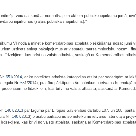
aņēmējs veic saskaņā ar normatīvajiem aktiem publisko iepirkumu jomā, ievēr
ūvdarbu iepirkumos (zaļais publiskais iepirkums)."
oteikumu VI nodaļā minētie komercdarbības atbalsta piešķiršanas nosacījumi 
iem uzticēts sniegt pakalpojumus ar vispārēju tautsaimniecisku nozīmi, fi
o līdzekļiem, kas brīvi no valsts atbalsta, saskaņā ar Komercdarbības atbals
 Nr.
651/2014
, ar ko noteiktas atbalsta kategorijas atzīst par saderīgām ar ie
s regula Nr.
651/2014
), prasību pārkāpums šo noteikumu ietvaros īstenotajā
r procentiem no līdzekļiem, kas brīvi no valsts atbalsta, saskaņā ar Komercda
Nr.
1407/2013
par Līguma par Eiropas Savienības darbību 107. un 108. pant
ula Nr.
1407/2013
) prasību pārkāpums šo noteikumu ietvaros īstenotajā proj
 līdzekļiem, kas brīvi no valsts atbalsta, saskaņā ar Komercdarbības atbalsta