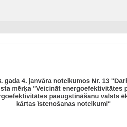
18. gada 4. janvāra noteikumos Nr. 13 "D
alsta mērķa "Veicināt energoefektivitāte
rgoefektivitātes paaugstināšanu valsts ē
kārtas īstenošanas noteikumi"