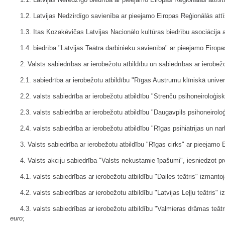
1.2. Latvijas Nedzirdīgo savienība ar pieejamo Eiropas Reģionālās att
1.3. Itas Kozakēvičas Latvijas Nacionālo kultūras biedrību asociācija
1.4. biedrība "Latvijas Teātra darbinieku savienība" ar pieejamo Eiro
2. Valsts sabiedrības ar ierobežotu atbildību un sabiedrības ar ierobež
2.1. sabiedrība ar ierobežotu atbildību "Rīgas Austrumu klīniskā univ
2.2. valsts sabiedrība ar ierobežotu atbildību "Strenču psihoneiroloģi
2.3. valsts sabiedrība ar ierobežotu atbildību "Daugavpils psihoneirol
2.4. valsts sabiedrība ar ierobežotu atbildību "Rīgas psihiatrijas un n
3. Valsts sabiedrība ar ierobežotu atbildību "Rīgas cirks" ar pieejamo
4. Valsts akciju sabiedrība "Valsts nekustamie īpašumi", iesniedzot p
4.1. valsts sabiedrības ar ierobežotu atbildību "Dailes teātris" izman
4.2. valsts sabiedrības ar ierobežotu atbildību "Latvijas Leļļu teātri
4.3. valsts sabiedrības ar ierobežotu atbildību "Valmieras drāmas teā
euro
;