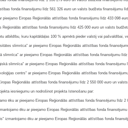
īstības fonda finansējumu līdz 561 326
euro
un valsts budžeta finansējumu lī
 ar pieejamo Eiropas Reģionālās attīstības fonda finansējumu līdz 433 098
eur
pas Reģionālās attīstības fonda finansējumu līdz 425 000
euro
un valsts budžet
otu atbildību, kuru kapitāldaļas 100 % apmērā pieder valstij vai pašvaldībai, 
ersitātes slimnīca" ar pieejamo Eiropas Reģionālās attīstības fonda finansēju
skā slimnīca" ar pieejamo Eiropas Reģionālās attīstības fonda finansējumu līd
oģiskā slimnīca" ar pieejamo Eiropas Reģionālās attīstības fonda finansējumu
arkoloģijas centrs" ar pieejamo Eiropas Reģionālās attīstības fonda finansēju
 Eiropas Reģionālās attīstības fonda finansējumu līdz 2 550 000
euro
un valsts
rojekta iesniegumu un nodrošinot projekta īstenošanu par:
tojamo ēku ar pieejamo Eiropas Reģionālās attīstības fonda finansējumu līdz 
s" izmantojamo ēku ar pieejamo Eiropas Reģionālās attīstības fonda finansējum
tris" izmantojamo ēku ar pieejamo Eiropas Reģionālās attīstības fonda finans