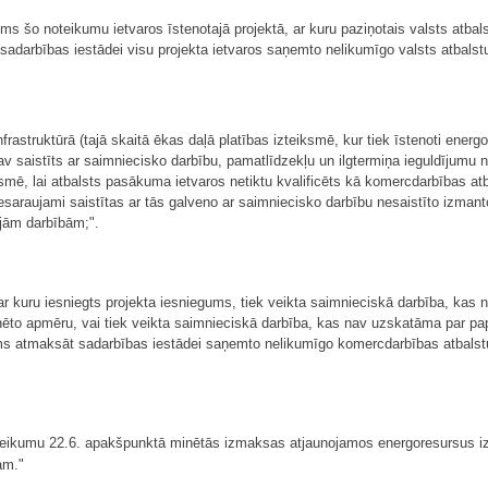
 šo noteikumu ietvaros īstenotajā projektā, ar kuru paziņotais valsts atbalst
adarbības iestādei visu projekta ietvaros saņemto nelikumīgo valsts atbalstu
frastruktūrā (tajā skaitā ēkas daļā platības izteiksmē, kur tiek īstenoti ener
 saistīts ar saimniecisko darbību, pamatlīdzekļu un ilgtermiņa ieguldījumu n
smē, lai atbalsts pasākuma ietvaros netiktu kvalificēts kā komercdarbības atba
esaraujami saistītas ar tās galveno ar saimniecisko darbību nesaistīto izmant
ajām darbībām;".
ar kuru iesniegts projekta iesniegums, tiek veikta saimnieciskā darbība, kas
to apmēru, vai tiek veikta saimnieciskā darbība, kas nav uzskatāma par papi
kums atmaksāt sadarbības iestādei saņemto nelikumīgo komercdarbības atbalstu
oteikumu 22.6. apakšpunktā minētās izmaksas atjaunojamos energoresursus iz
am."