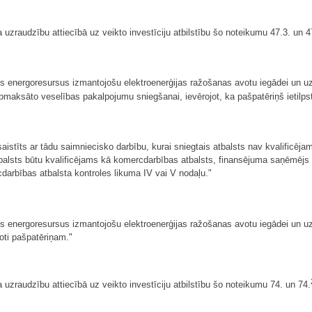
a uzraudzību attiecībā uz veikto investīciju atbilstību šo noteikumu 47.3. un 
energoresursus izmantojošu elektroenerģijas ražošanas avotu iegādei un uzs
 apmaksāto veselības pakalpojumu sniegšanai, ievērojot, ka pašpatēriņš ietilp
saistīts ar tādu saimniecisko darbību, kurai sniegtais atbalsts nav kvalificēj
s atbalsts būtu kvalificējams kā komercdarbības atbalsts, finansējuma saņēmēj
darbības atbalsta kontroles likuma IV vai V nodaļu."
energoresursus izmantojošu elektroenerģijas ražošanas avotu iegādei un uz
oti pašpatēriņam."
 uzraudzību attiecībā uz veikto investīciju atbilstību šo noteikumu 74. un 74.