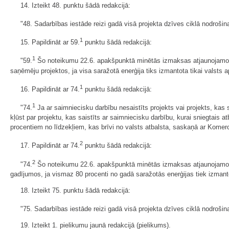
14. Izteikt 48. punktu šādā redakcijā:
"48. Sadarbības iestāde reizi gadā visā projekta dzīves ciklā nodrošin
1
15. Papildināt ar 59.
punktu šādā redakcijā:
1
"59.
Šo noteikumu 22.6. apakšpunktā minētās izmaksas atjaunojamos 
saņēmēju projektos, ja visa saražotā enerģija tiks izmantota tikai valsts
1
16. Papildināt ar 74.
punktu šādā redakcijā:
1
"74.
Ja ar saimniecisku darbību nesaistīts projekts vai projekts, kas 
kļūst par projektu, kas saistīts ar saimniecisku darbību, kurai sniegtai
procentiem no līdzekļiem, kas brīvi no valsts atbalsta, saskaņā ar Komerc
2
17. Papildināt ar 74.
punktu šādā redakcijā:
2
"74.
Šo noteikumu 22.6. apakšpunktā minētās izmaksas atjaunojamos 
gadījumos, ja vismaz 80 procenti no gadā saražotās enerģijas tiek izmant
18. Izteikt 75. punktu šādā redakcijā:
"75. Sadarbības iestāde reizi gadā visā projekta dzīves ciklā nodrošina
19. Izteikt 1. pielikumu jaunā redakcijā (​pielikums).