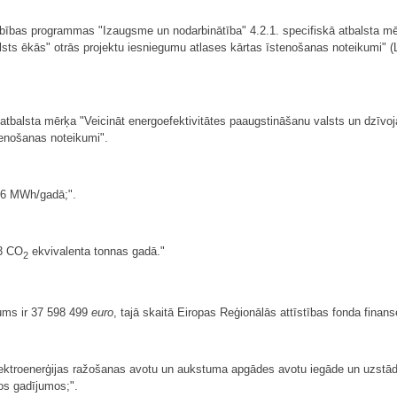
arbības programmas "Izaugsme un nodarbinātība" 4.2.1. specifiskā atbalsta m
ts ēkās" otrās projektu iesniegumu atlases kārtas īstenošanas noteikumi" (Lat
tbalsta mērķa "Veicināt energoefektivitātes paaugstināšanu valsts un dzīvo
tenošanas noteikumi".
966 MWh/gadā;".
93 CO
ekvivalenta tonnas gadā."
2
jums ir 37 598 499
euro
, tajā skaitā Eiropas Reģionālās attīstības fonda fina
lektroenerģijas ražošanas avotu un aukstuma apgādes avotu iegāde un uzstād
os gadījumos;".