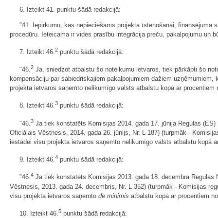
6. Izteikt 41. punktu šādā redakcijā:
"41. Iepirkumu, kas nepieciešams projekta īstenošanai, finansējuma s
procedūru. Ieteicama ir vides prasību integrācija preču, pakalpojumu un b
2
7. Izteikt 46.
punktu šādā redakcijā:
2
"46.
Ja, sniedzot atbalstu šo noteikumu ietvaros, tiek pārkāpti šo n
kompensāciju par sabiedriskajiem pakalpojumiem dažiem uzņēmumiem, kur
projekta ietvaros saņemto nelikumīgo valsts atbalstu kopā ar procentiem n
3
8. Izteikt 46.
punktu šādā redakcijā:
3
"46.
Ja tiek konstatēts Komisijas 2014. gada 17. jūnija Regulas (ES)
Oficiālais Vēstnesis, 2014. gada 26. jūnijs, Nr. L 187) (turpmāk - Komisija
iestādei visu projekta ietvaros saņemto nelikumīgo valsts atbalstu kopā a
4
9. Izteikt 46.
punktu šādā redakcijā:
4
"46.
Ja tiek konstatēts Komisijas 2013. gada 18. decembra Regulas 
Vēstnesis, 2013. gada 24. decembris, Nr. L 352) (turpmāk - Komisijas reg
visu projekta ietvaros saņemto
de minimis
atbalstu kopā ar procentiem no
5
10. Izteikt 46.
punktu šādā redakcijā: