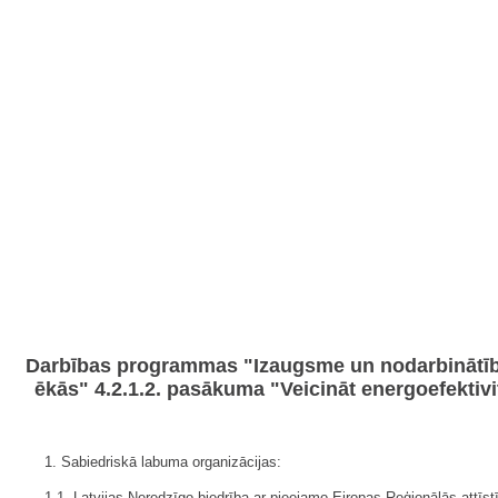
Darbības programmas "Izaugsme un nodarbinātība"
ēkās" 4.2.1.2. pasākuma "Veicināt energoefektiv
1. Sabiedriskā labuma organizācijas:
1.1. Latvijas Neredzīgo biedrība ar pieejamo Eiropas Reģionālās attīs