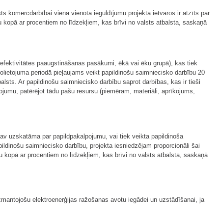
s komercdarbībai viena vienota ieguldījumu projekta ietvaros ir atzīts par
 kopā ar procentiem no līdzekļiem, kas brīvi no valsts atbalsta, saskaņā
goefektivitātes paaugstināšanas pasākumi, ēkā vai ēku grupā), kas tiek
olietojuma periodā pieļaujams veikt papildinošu saimniecisko darbību 20
lsts. Ar papildinošu saimniecisko darbību saprot darbības, kas ir tieši
ojumu, patērējot tādu pašu resursu (piemēram, materiāli, aprīkojums,
 nav uzskatāma par papildpakalpojumu, vai tiek veikta papildinoša
ldinošu saimniecisko darbību, projekta iesniedzējam proporcionāli šai
 kopā ar procentiem no līdzekļiem, kas brīvi no valsts atbalsta, saskaņā
mantojošu elektroenerģijas ražošanas avotu iegādei un uzstādīšanai, ja