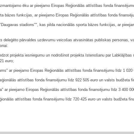
s" izmantojamo ēku ar pieejamo Eiropas Reģionālās attīstības fonda finansēju
orta bāzes funkcijas, ar pieejamo Eiropas Reģionālās attīstības fonda finansē
rs "Daugavas stadions"", kas pilda nacionālās sporta bāzes funkcijas, ar piee
lsts deleģēto pārvaldes uzdevumu veicošas atvasinātas publiskas personas, v
onai:
iedzot projekta iesniegumu un nodrošinot projekta īstenošanu par Labklājības 
321
euro
;
kums" ar pieejamo Eiropas Reģionālās attīstības fonda finansējumu līdz 1 02
eģionālās attīstības fonda finansējumu līdz 922 505
euro
un valsts budžeta f
la" ar pieejamo Eiropas Reģionālās attīstības fonda finansējumu līdz 3 400 0
ģionālās attīstības fonda finansējumu līdz 720 425
euro
un valsts budžeta fi