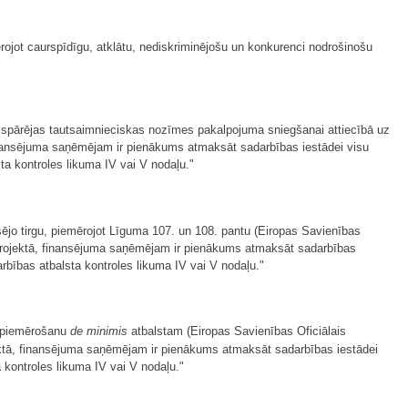
ojot caurspīdīgu, atklātu, nediskriminējošu un konkurenci nodrošinošu
vispārējas tautsaimnieciskas nozīmes pakalpojuma sniegšanai attiecībā uz
nansējuma saņēmējam ir pienākums atmaksāt sadarbības iestādei visu
ta kontroles likuma IV vai V nodaļu."
kšējo tirgu, piemērojot Līguma 107. un 108. pantu (Eiropas Savienības
 projektā, finansējuma saņēmējam ir pienākums atmaksāt sadarbības
rbības atbalsta kontroles likuma IV vai V nodaļu."
a piemērošanu
de minimis
atbalstam (Eiropas Savienības Oficiālais
ektā, finansējuma saņēmējam ir pienākums atmaksāt sadarbības iestādei
 kontroles likuma IV vai V nodaļu."