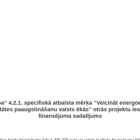
 4.2.1. specifiskā atbalsta mērķa "Veicināt energoe
itātes paaugstināšanu valsts ēkās" otrās projektu i
finansējuma sadalījums
tības fonda finansējumu līdz 1 336 279
euro
un valsts budžeta finansējumu lī