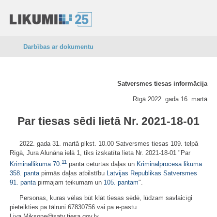
Darbības ar dokumentu
Satversmes tiesas informācija
Rīgā 2022. gada 16. martā
Par tiesas sēdi lietā Nr. 2021-18-01
2022. gada 31. martā plkst. 10.00 Satversmes tiesas 109. telpā
Rīgā, Jura Alunāna ielā 1, tiks izskatīta lieta Nr. 2021-18-01 "Par
11
Krimināllikuma
70.
panta ceturtās daļas un
Kriminālprocesa likuma
358. panta
pirmās daļas atbilstību
Latvijas Republikas Satversmes
91. panta
pirmajam teikumam un
105. pantam
".
Personas, kuras vēlas būt klāt tiesas sēdē, lūdzam savlaicīgi
pieteikties pa tālruni 67830756 vai pa e-pastu
Liva.Miksone@satv.tiesa.gov.lv.