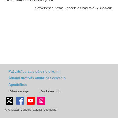
Satversmes tiesas kancelejas vadītāja
G. Barkāne
Pašvaldību saistošie noteikumi
Administratīvās atbildības ceļvedis
Apmācības
Pilnā versija
Par Likumi.lv
© Oficiālais izdevējs "Latvijas Vēstnesis"