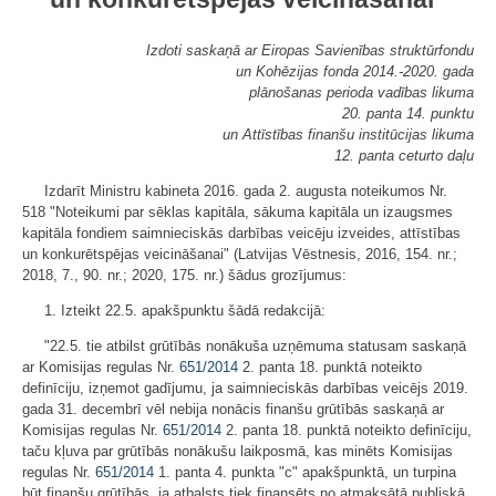
Izdoti saskaņā ar Eiropas Savienības struktūrfondu
un Kohēzijas fonda 2014.-2020. gada
plānošanas perioda vadības likuma
20. panta 14. punktu
un Attīstības finanšu institūcijas likuma
12. panta ceturto daļu
Izdarīt Ministru kabineta 2016. gada 2. augusta noteikumos Nr.
518 "Noteikumi par sēklas kapitāla, sākuma kapitāla un izaugsmes
kapitāla fondiem saimnieciskās darbības veicēju izveides, attīstības
un konkurētspējas veicināšanai" (Latvijas Vēstnesis, 2016, 154. nr.;
2018, 7., 90. nr.; 2020, 175. nr.) šādus grozījumus:
1. Izteikt 22.5. apakšpunktu šādā redakcijā:
"22.5. tie atbilst grūtībās nonākuša uzņēmuma statusam saskaņā
ar Komisijas regulas Nr.
651/2014
2. panta 18. punktā noteikto
definīciju, izņemot gadījumu, ja saimnieciskās darbības veicējs 2019.
gada 31. decembrī vēl nebija nonācis finanšu grūtībās saskaņā ar
Komisijas regulas Nr.
651/2014
2. panta 18. punktā noteikto definīciju,
taču kļuva par grūtībās nonākušu laikposmā, kas minēts Komisijas
regulas Nr.
651/2014
1. panta 4. punkta "c" apakšpunktā, un turpina
būt finanšu grūtībās, ja atbalsts tiek finansēts no atmaksātā publiskā