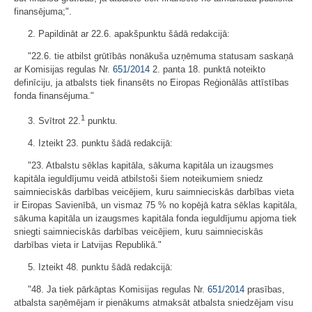
finansējuma;".
2. Papildināt ar 22.6. apakšpunktu šādā redakcijā:
"22.6. tie atbilst grūtībās nonākuša uzņēmuma statusam saskaņā
ar Komisijas regulas Nr.
651/2014
2. panta 18. punktā noteikto
definīciju, ja atbalsts tiek finansēts no Eiropas Reģionālās attīstības
fonda finansējuma."
1
3. Svītrot 22.
punktu.
4. Izteikt 23. punktu šādā redakcijā:
"23. Atbalstu sēklas kapitāla, sākuma kapitāla un izaugsmes
kapitāla ieguldījumu veidā atbilstoši šiem noteikumiem sniedz
saimnieciskās darbības veicējiem, kuru saimnieciskās darbības vieta
ir Eiropas Savienībā, un vismaz 75 % no kopējā katra sēklas kapitāla,
sākuma kapitāla un izaugsmes kapitāla fonda ieguldījumu apjoma tiek
sniegti saimnieciskās darbības veicējiem, kuru saimnieciskās
darbības vieta ir Latvijas Republikā."
5. Izteikt 48. punktu šādā redakcijā:
"48. Ja tiek pārkāptas Komisijas regulas Nr.
651/2014
prasības,
atbalsta saņēmējam ir pienākums atmaksāt atbalsta sniedzējam visu