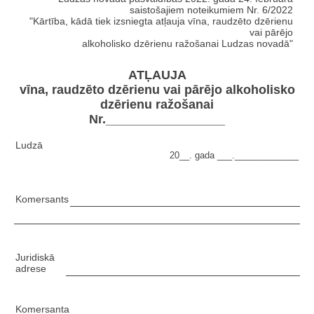
saistošajiem noteikumiem Nr. 6/2022
"Kārtība, kādā tiek izsniegta atļauja vīna, raudzēto dzērienu
vai pārējo
alkoholisko dzērienu ražošanai Ludzas novadā"
ATĻAUJA
vīna, raudzēto dzērienu vai pārējo alkoholisko
dzērienu ražošanai
Nr._________________
Ludzā
20__. gada ___._____________
Komersants
Juridiskā
adrese
Komersanta