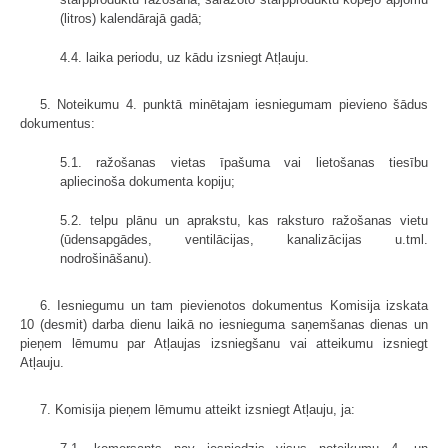
(litros) kalendārajā gadā;
4.4. laika periodu, uz kādu izsniegt Atļauju.
5. Noteikumu 4. punktā minētajam iesniegumam pievieno šādus
dokumentus:
5.1. ražošanas vietas īpašuma vai lietošanas tiesību
apliecinoša dokumenta kopiju;
5.2. telpu plānu un aprakstu, kas raksturo ražošanas vietu
(ūdensapgādes, ventilācijas, kanalizācijas u.tml.
nodrošināšanu).
6. Iesniegumu un tam pievienotos dokumentus Komisija izskata
10 (desmit) darba dienu laikā no iesnieguma saņemšanas dienas un
pieņem lēmumu par Atļaujas izsniegšanu vai atteikumu izsniegt
Atļauju.
7. Komisija pieņem lēmumu atteikt izsniegt Atļauju, ja: