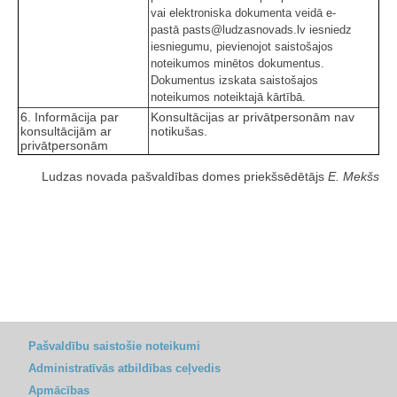
vai elektroniska dokumenta veidā e-
pastā pasts@ludzasnovads.lv iesniedz
iesniegumu, pievienojot saistošajos
noteikumos minētos dokumentus.
Dokumentus izskata saistošajos
noteikumos noteiktajā kārtībā.
6. Informācija par
Konsultācijas ar privātpersonām nav
konsultācijām ar
notikušas.
privātpersonām
Ludzas novada pašvaldības domes priekšsēdētājs
E. Mekšs
Pašvaldību saistošie noteikumi
Administratīvās atbildības ceļvedis
Apmācības