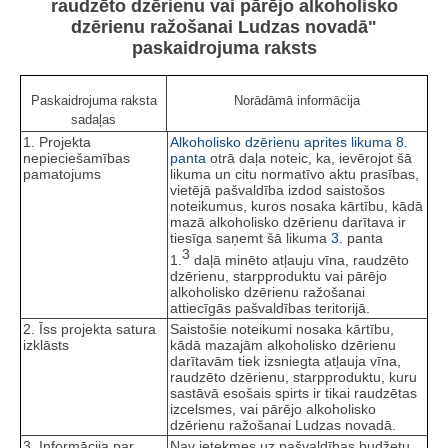
raudzēto dzērienu vai pārējo alkoholisko
dzērienu ražošanai Ludzas novadā"
paskaidrojuma raksts
Paskaidrojuma raksta
Norādāmā informācija
sadaļas
1. Projekta
Alkoholisko dzērienu aprites likuma
8.
nepieciešamības
panta
otrā daļa noteic, ka, ievērojot šā
pamatojums
likuma un citu normatīvo aktu prasības,
vietējā pašvaldība izdod saistošos
noteikumus, kuros nosaka kārtību, kādā
mazā alkoholisko dzērienu darītava ir
tiesīga saņemt šā likuma
3.
panta
3
1.
daļā minēto atļauju vīna, raudzēto
dzērienu, starpproduktu vai pārējo
alkoholisko dzērienu ražošanai
attiecīgās pašvaldības teritorijā.
2. Īss projekta satura
Saistošie noteikumi nosaka kārtību,
izklāsts
kādā mazajām alkoholisko dzērienu
darītavām tiek izsniegta atļauja vīna,
raudzēto dzērienu, starpproduktu, kuru
sastāvā esošais spirts ir tikai raudzētas
izcelsmes, vai pārējo alkoholisko
dzērienu ražošanai Ludzas novadā.
3. Informācija par
Nav ietekmes uz pašvaldības budžetu.