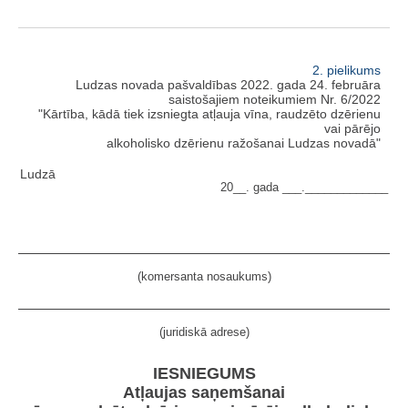
2. pielikums
Ludzas novada pašvaldības 2022. gada 24. februāra
saistošajiem noteikumiem Nr. 6/2022
"Kārtība, kādā tiek izsniegta atļauja vīna, raudzēto dzērienu
vai pārējo
alkoholisko dzērienu ražošanai Ludzas novadā"
Ludzā
20__. gada ___._____________
(komersanta nosaukums)
(juridiskā adrese)
IESNIEGUMS
Atļaujas saņemšanai