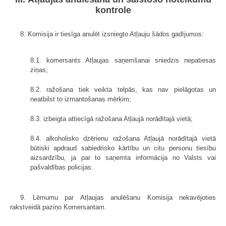
kontrole
8. Komisija ir tiesīga anulēt izsniegto Atļauju šādos gadījumos:
8.1. komersants Atļaujas saņemšanai sniedzis nepatiesas
ziņas;
8.2. ražošana tiek veikta telpās, kas nav pielāgotas un
neatbilst to izmantošanas mērķim;
8.3. izbeigta attiecīgā ražošana Atļaujā norādītajā vietā;
8.4. alkoholisko dzērienu ražošana Atļaujā norādītajā vietā
būtiski apdraud sabiedrisko kārtību un citu personu tiesību
aizsardzību, ja par to saņemta informācija no Valsts vai
pašvaldības policijas.
9. Lēmumu par Atļaujas anulēšanu Komisija nekavējoties
rakstveidā paziņo Komersantam.