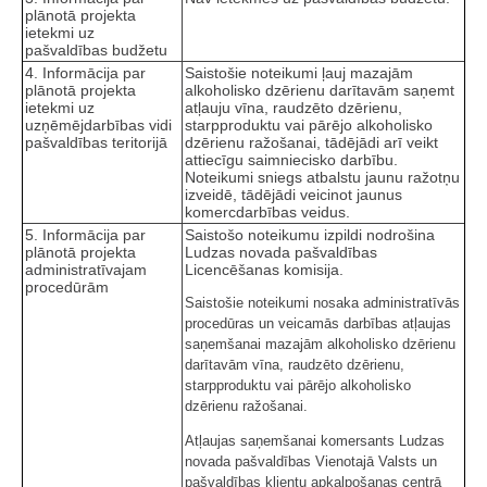
plānotā projekta
ietekmi uz
pašvaldības budžetu
4. Informācija par
Saistošie noteikumi ļauj mazajām
plānotā projekta
alkoholisko dzērienu darītavām saņemt
ietekmi uz
atļauju vīna, raudzēto dzērienu,
uzņēmējdarbības vidi
starpproduktu vai pārējo alkoholisko
pašvaldības teritorijā
dzērienu ražošanai, tādējādi arī veikt
attiecīgu saimniecisko darbību.
Noteikumi sniegs atbalstu jaunu ražotņu
izveidē, tādējādi veicinot jaunus
komercdarbības veidus.
5. Informācija par
Saistošo noteikumu izpildi nodrošina
plānotā projekta
Ludzas novada pašvaldības
administratīvajam
Licencēšanas komisija.
procedūrām
Saistošie noteikumi nosaka administratīvās
procedūras un veicamās darbības atļaujas
saņemšanai mazajām alkoholisko dzērienu
darītavām vīna, raudzēto dzērienu,
starpproduktu vai pārējo alkoholisko
dzērienu ražošanai.
Atļaujas saņemšanai komersants Ludzas
novada pašvaldības Vienotajā Valsts un
pašvaldības klientu apkalpošanas centrā