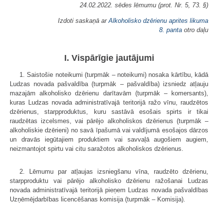
24.02.2022. sēdes lēmumu (prot. Nr. 5, 73. §)
Izdoti saskaņā ar
Alkoholisko dzērienu aprites likuma
8. panta
otro daļu
I. Vispārīgie jautājumi
1. Saistošie noteikumi (turpmāk – noteikumi) nosaka kārtību, kādā
Ludzas novada pašvaldība (turpmāk – pašvaldība) izsniedz atļauju
mazajām alkoholisko dzērienu darītavām (turpmāk – komersants),
kuras Ludzas novada administratīvajā teritorijā ražo vīnu, raudzētos
dzērienus, starpproduktus, kuru sastāvā esošais spirts ir tikai
raudzētas izcelsmes, vai pārējo alkoholiskos dzērienus (turpmāk –
alkoholiskie dzērieni) no savā īpašumā vai valdījumā esošajos dārzos
un dravās iegūtajiem produktiem vai savvaļā augošiem augiem,
neizmantojot spirtu vai citu saražotos alkoholiskos dzērienus.
2. Lēmumu par atļaujas izsniegšanu vīna, raudzēto dzērienu,
starpproduktu vai pārējo alkoholisko dzērienu ražošanai Ludzas
novada administratīvajā teritorijā pieņem Ludzas novada pašvaldības
Uzņēmējdarbības licencēšanas komisija (turpmāk – Komisija).