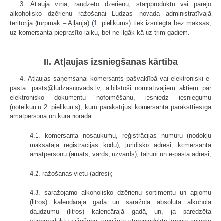
3. Atļauja vīna, raudzēto dzērienu, starpproduktu vai pārējo
alkoholisko dzērienu ražošanai Ludzas novada administratīvajā
teritorijā (turpmāk – Atļauja) (
1.
pielikums) tiek izsniegta bez maksas,
uz komersanta pieprasīto laiku, bet ne ilgāk kā uz trim gadiem.
II. Atļaujas izsniegšanas kārtība
4. Atļaujas saņemšanai komersants pašvaldībā vai elektroniski e-
pastā: pasts@ludzasnovads.lv, atbilstoši normatīvajiem aktiem par
elektronisko dokumentu noformēšanu, iesniedz iesniegumu
(noteikumu 2. pielikums), kuru parakstījusi komersanta paraksttiesīgā
amatpersona un kurā norāda:
4.1. komersanta nosaukumu, reģistrācijas numuru (nodokļu
maksātāja reģistrācijas kodu), juridisko adresi, komersanta
amatpersonu (amats, vārds, uzvārds), tālruni un e-pasta adresi;
4.2. ražošanas vietu (adresi);
4.3. saražojamo alkoholisko dzērienu sortimentu un apjomu
(litros) kalendārajā gadā un saražotā absolūtā alkohola
daudzumu (litros) kalendārajā gadā, un, ja paredzēta
starpproduktu ražošana, saražoto starpproduktu kopējo apjomu