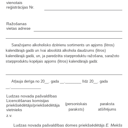
vienotais
reģistrācijas Nr.
Ražošanas
vietas adrese
Saražojamo alkoholisko dzērienu sortiments un apjoms (litros)
kalendārajā gadā un /vai absolūtā alkohola daudzums (litros)
kalendārajā gadā, un, ja paredzēta starpproduktu ražošana, saražoto
starpproduktu kopējais apjoms (litros) kalendārajā gadā:
Atļauja derīga no 20__. gada __.________ līdz 20__. gada
__._______________
Ludzas novada pašvaldības
Licencēšanas komisijas
(personiskais
paraksta
priekšsēdētājs/priekšsēdētāja
paraksts)
atšifrējums
vietnieks
z.v.
Ludzas novada pašvaldības domes priekšsēdētājs
E. Mekšs