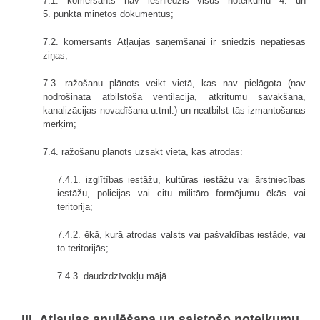
7.1. komersants nav iesniedzis visus noteikumu 4. un
5. punktā minētos dokumentus;
7.2. komersants Atļaujas saņemšanai ir sniedzis nepatiesas
ziņas;
7.3. ražošanu plānots veikt vietā, kas nav pielāgota (nav
nodrošināta atbilstoša ventilācija, atkritumu savākšana,
kanalizācijas novadīšana u.tml.) un neatbilst tās izmantošanas
mērķim;
7.4. ražošanu plānots uzsākt vietā, kas atrodas:
7.4.1. izglītības iestāžu, kultūras iestāžu vai ārstniecības
iestāžu, policijas vai citu militāro formējumu ēkās vai
teritorijā;
7.4.2. ēkā, kurā atrodas valsts vai pašvaldības iestāde, vai
to teritorijās;
7.4.3. daudzdzīvokļu mājā.
III. Atļaujas anulēšana un saistošo noteikumu