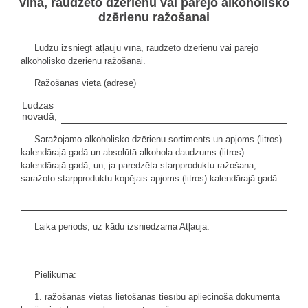
vīna, raudzēto dzērienu vai pārējo alkoholisko
dzērienu ražošanai
Lūdzu izsniegt atļauju vīna, raudzēto dzērienu vai pārējo
alkoholisko dzērienu ražošanai.
Ražošanas vieta (adrese)
Ludzas
novadā,
Saražojamo alkoholisko dzērienu sortiments un apjoms (litros)
kalendārajā gadā un absolūtā alkohola daudzums (litros)
kalendārajā gadā, un, ja paredzēta starpproduktu ražošana,
saražoto starpproduktu kopējais apjoms (litros) kalendārajā gadā:
Laika periods, uz kādu izsniedzama Atļauja:
Pielikumā:
1. ražošanas vietas lietošanas tiesību apliecinoša dokumenta