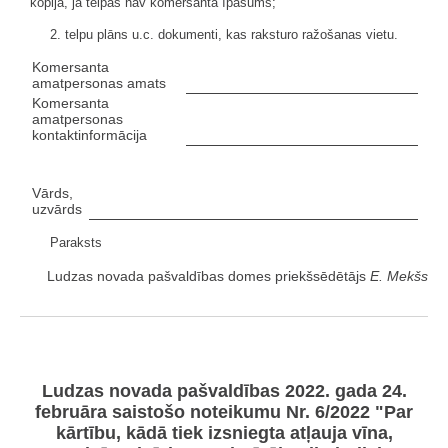
kopija, ja telpas nav komersanta īpašums;
2. telpu plāns u.c. dokumenti, kas raksturo ražošanas vietu.
Komersanta
amatpersonas amats
Komersanta
amatpersonas
kontaktinformācija
Vārds,
uzvārds
Paraksts
Ludzas novada pašvaldības domes priekšsēdētājs
E. Mekšs
Ludzas novada pašvaldības 2022. gada 24.
februāra saistošo noteikumu Nr. 6/2022
"Par
kārtību, kādā tiek izsniegta atļauja vīna,