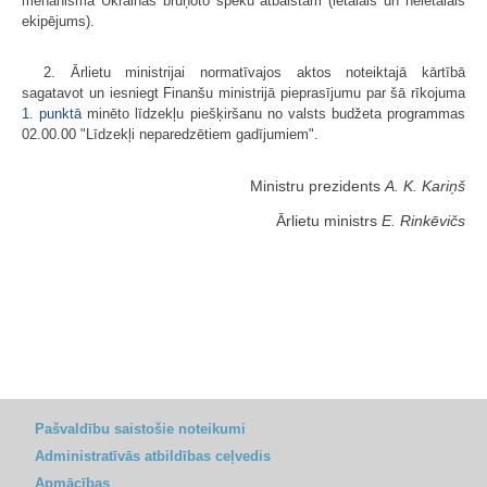
mehānismā Ukrainas bruņoto spēku atbalstam (letālais un neletālais
ekipējums).
2. Ārlietu ministrijai normatīvajos aktos noteiktajā kārtībā
sagatavot un iesniegt Finanšu ministrijā pieprasījumu par šā rīkojuma
1. punktā
minēto līdzekļu piešķiršanu no valsts budžeta programmas
02.00.00 "Līdzekļi neparedzētiem gadījumiem".
Ministru prezidents
A. K. Kariņš
Ārlietu ministrs
E. Rinkēvičs
Pašvaldību saistošie noteikumi
Administratīvās atbildības ceļvedis
Apmācības