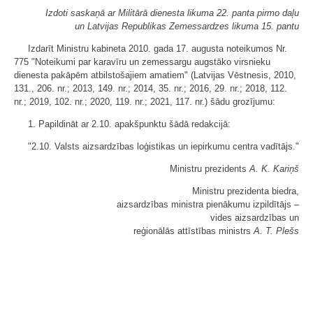
Izdoti saskaņā ar Militārā dienesta likuma 22. panta pirmo daļu
un Latvijas Republikas Zemessardzes likuma 15. pantu
Izdarīt Ministru kabineta 2010. gada 17. augusta noteikumos Nr.
775 "Noteikumi par karavīru un zemessargu augstāko virsnieku
dienesta pakāpēm atbilstošajiem amatiem" (Latvijas Vēstnesis, 2010,
131., 206. nr.; 2013, 149. nr.; 2014, 35. nr.; 2016, 29. nr.; 2018, 112.
nr.; 2019, 102. nr.; 2020, 119. nr.; 2021, 117. nr.) šādu grozījumu:
1. Papildināt ar 2.10. apakšpunktu šādā redakcijā:
"2.10. Valsts aizsardzības loģistikas un iepirkumu centra vadītājs."
Ministru prezidents
A. K. Kariņš
Ministru prezidenta biedra,
aizsardzības ministra pienākumu izpildītājs ‒
vides aizsardzības un
reģionālās attīstības ministrs
A. T. Plešs