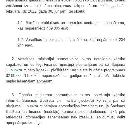
saslimšanas gadījumu efektīvu epidemioloģisko pārvaldīšanu, zvanu
veikšanai izmantojot ārpakalpojumus laikposmā no 2022. gada 1.
februāra līdz 2022. gada 30. jūnijam, tai skaitā:
1.1. Slimību profilakses un kontroles centram – finansējumu,
kas nepārsniedz 489 805
euro
;
1.2. Veselības inspekcijai – finansējumu, kas nepārsniedz 234
244
euro
.
2. Veselības ministrijai normatīvajos aktos noteiktajā kārtībā
sagatavot un iesniegt Finanšu ministrijā pieprasījumu par šā rīkojuma
1. punktā
minēto līdzekļu piešķiršanu no valsts budžeta programmas
02.00.00 "Līdzekļi neparedzētiem gadījumiem" atbilstoši faktiski
nepieciešamajam apmēram.
3. Finanšu ministram normatīvajos aktos noteiktajā kārtībā
informēt Saeimas Budžeta un finanšu (nodokļu) komisiju par šā
rīkojuma
1. punktā
minētajām apropriācijas izmaiņām un, ja Saeimas
Budžeta un finanšu (nodokļu) komisija piecu darbdienu laikā pēc
attiecīgās informācijas saņemšanas nav izteikusi iebildumus, veikt
apropriācijas izmaiņas.