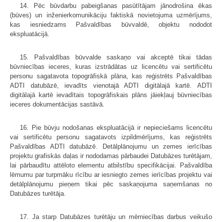
14. Pēc būvdarbu pabeigšanas pasūtītājam jānodrošina ēkas
(būves) un inženierkomunikāciju faktiskā novietojuma uzmērījums,
kas iesniedzams Pašvaldības būvvaldē, objektu nododot
ekspluatācijā.
15. Pašvaldības būvvalde saskaņo vai akceptē tikai tādas
būvniecības ieceres, kuras izstrādātas uz licencētu vai sertificētu
personu sagatavota topogrāfiskā plāna, kas reģistrēts Pašvaldības
ADTI datubāzē, ievadīts vienotajā ADTI digitālajā kartē. ADTI
digitālajā kartē ievadītais topogrāfiskais plāns jāiekļauj būvniecības
ieceres dokumentācijas sastāvā.
16. Pie būvju nodošanas ekspluatācijā ir nepieciešams licencētu
vai sertificētu personu sagatavots izpildmērījums, kas reģistrēts
Pašvaldības ADTI datubāzē. Detālplānojumu un zemes ierīcības
projektu grafiskās daļas ir nododamas pārbaudei Datubāzes turētājam,
lai pārbaudītu attēloto elementu atbilstību specifikācijai. Pašvaldība
lēmumu par turpmāku rīcību ar iesniegto zemes ierīcības projektu vai
detālplānojumu pieņem tikai pēc saskaņojuma saņemšanas no
Datubāzes turētāja.
17. Ja starp Datubāzes turētāju un mērniecības darbus veikušo