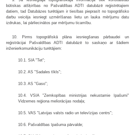
būtiskas atšķirības no Pašvaldības ADTI datubāzē reģistrētajiem
datiem, tad Datubāzes turētājam ir tiesības pieprasīt no topogrāfisko
darbu veicēja iesniegt uzmērīšanas lietu un lauka mērījumu datu
izdrukas, lai pārliecinātos par mērījumu ticamību.
10. Pirms topogrāfiskā plāna iesniegšanas pārbaudei un
reģistrācijai Pašvaldības ADTI datubāzē to saskaņo ar šādiem
inženierkomunikāciju turētājiem:
10.1. SIA "Tet";
10.2. AS "Sadales tīkls";
10.3. AS "Gaso";
10.4. VSIA "Zemkopības ministrijas nekustamie īpašumi"
Vidzemes reģiona meliorācijas nodaļa;
10.5. VAS "Latvijas valsts radio un televīzijas centrs";
10.6. Pašvaldības īpašuma pārvalde;