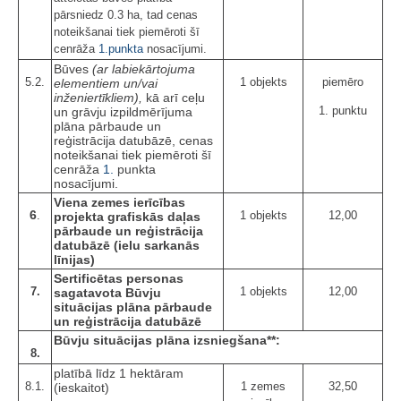
pārsniedz 0.3 ha, tad cenas
noteikšanai tiek piemēroti šī
cenrāža
1.punkta
nosacījumi.
Būves
(ar labiekārtojuma
5.2.
1 objekts
piemēro
elementiem un/vai
inženiertīkliem),
kā arī ceļu
1. punktu
un grāvju izpildmērījuma
plāna pārbaude un
reģistrācija datubāzē, cenas
noteikšanai tiek piemēroti šī
cenrāža
1.
punkta
nosacījumi.
Viena zemes ierīcības
6
.
1 objekts
12,00
projekta grafiskās daļas
pārbaude un reģistrācija
datubāzē (ielu sarkanās
līnijas)
Sertificētas personas
7.
1 objekts
12,00
sagatavota Būvju
situācijas plāna pārbaude
un reģistrācija datubāzē
Būvju situācijas plāna izsniegšana**:
8.
platībā līdz 1 hektāram
8.1.
1 zemes
32,50
(ieskaitot)