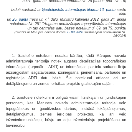
2021. gada 22. decembra lēmumu Nr. 28 (sēdes prot. Nr. 16)
Izdoti saskaņā ar
Ģeotelpiskās informācijas likuma
13. panta
sesto
daļu
1
un
26. panta
trešo un 7.
daļu, Ministru kabineta 2012. gada 24. aprīļa
noteikumu Nr. 281 "Augstas detalizācijas topogrāfiskās informācijas
un tās centrālās datu bāzes noteikumu" 69. un 79. punktu
(Grozīts ar Mārupes novada domes
25.09.2024.
saistošajiem noteikumiem Nr.
26/2024)
1. Saistošie noteikumi nosaka kārtību, kādā Mārupes novada
administratīvajā teritorijā notiek augstas detalizācijas topogrāfiskās
informācijas (turpmāk – ADTI) un informācijas par ielu sarkano līniju
aizsargjoslām sagatavošana, izsniegšana, pieņemšana, pārbaude un
reģistrācija ADTI datu bāzē. Šie noteikumi attiecas arī uz
detālplānojumu un zemes ierīcības projektu grafiskajām daļām.
2. Saistošie noteikumi ir obligāti visām fiziskajām un juridiskajām
personām, kas Mārupes novada administratīvajā teritorijā veic
topogrāfiskos un ģeodēziskos darbus, izstrādā lokālplānojumus,
detālplānojumus, zemes ierīcības projektus, kā arī veic
inženierkomunikāciju, būvju un ceļu inženierbūvju projektēšanu un
būvniecību.