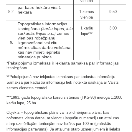
vienība
par katru hektāru virs 1
8.2.
1 zemes
9,50
hektāra
vienība
Topogrāfiskās informācijas
1 karšu
3,00
izsniegšana
(karšu lapas, ielu
sarkanās līnijas u.c.)
zemes
lapa***
vienības robežplānu
9.
izgatavošanai vai citu
mērniecības darbu veikšanai,
kas nav minēti iepriekš
minētajos punktos.
*Pakalpojumu izmaksās ir iekļauta samaksa par informācijas
izsniegšanu.
**Pakalpojumā nav iekļautas izmaksas par kadastra informāciju.
Samaksa par kadastra informāciju tiek noteikta saskaņā ar Valsts
zemes dienesta cenrādi.
***1993. gada topogrāfisko karšu sistēmas (TKS-93) mēroga 1:1000
karšu lapa, 25 ha.
Objekts – topogrāfiskais plāns vai izpildmērījuma plāns, kas
noformēts vienā datnē, ar vienotu lappušu numerāciju un attālums
starp uzmērītajām teritorijām nav lielāks par 100 m (grafiskās
informācijas pārrāvums). Ja attālums starp uzmērījumiem ir lielāks