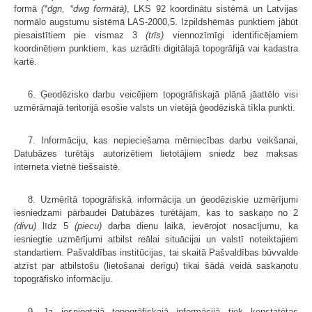
formā
(*dgn, *dwg formātā)
, LKS 92 koordinātu sistēmā un Latvijas
normālo augstumu sistēmā LAS-2000,5. Izpildshēmās punktiem jābūt
piesaistītiem pie vismaz 3
(trīs)
viennozīmīgi identificējamiem
koordinētiem punktiem, kas uzrādīti digitālajā topogrāfijā vai kadastra
kartē.
6. Ģeodēzisko darbu veicējiem topogrāfiskajā plānā jāattēlo visi
uzmērāmajā teritorijā esošie valsts un vietējā ģeodēziskā tīkla punkti.
7. Informāciju, kas nepieciešama mērniecības darbu veikšanai,
Datubāzes turētājs autorizētiem lietotājiem sniedz bez maksas
interneta vietnē tiešsaistē.
8. Uzmērītā topogrāfiskā informācija un ģeodēziskie uzmērījumi
iesniedzami pārbaudei Datubāzes turētājam, kas to saskaņo no 2
(divu)
līdz 5
(piecu)
darba dienu laikā, ievērojot nosacījumu, ka
iesniegtie uzmērījumi atbilst reālai situācijai un valstī noteiktajiem
standartiem. Pašvaldības institūcijas, tai skaitā Pašvaldības būvvalde
atzīst par atbilstošu (lietošanai derīgu) tikai šādā veidā saskaņotu
topogrāfisko informāciju.
9. Ja iesniegtajā topogrāfiskajā informācijā tiek konstatētas