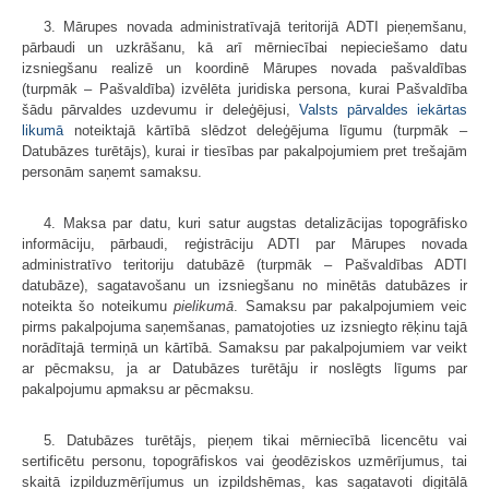
3. Mārupes novada administratīvajā teritorijā ADTI pieņemšanu,
pārbaudi un uzkrāšanu, kā arī mērniecībai nepieciešamo datu
izsniegšanu realizē un koordinē Mārupes novada pašvaldības
(turpmāk – Pašvaldība) izvēlēta juridiska persona, kurai Pašvaldība
šādu pārvaldes uzdevumu ir deleģējusi,
Valsts pārvaldes iekārtas
likumā
noteiktajā kārtībā slēdzot deleģējuma līgumu (turpmāk –
Datubāzes turētājs), kurai ir tiesības par pakalpojumiem pret trešajām
personām saņemt samaksu.
4. Maksa par datu, kuri satur augstas detalizācijas topogrāfisko
informāciju, pārbaudi, reģistrāciju ADTI par Mārupes novada
administratīvo teritoriju datubāzē (turpmāk – Pašvaldības ADTI
datubāze), sagatavošanu un izsniegšanu no minētās datubāzes ir
noteikta šo noteikumu
pielikumā
. Samaksu par pakalpojumiem veic
pirms pakalpojuma saņemšanas, pamatojoties uz izsniegto rēķinu tajā
norādītajā termiņā un kārtībā. Samaksu par pakalpojumiem var veikt
ar pēcmaksu, ja ar Datubāzes turētāju ir noslēgts līgums par
pakalpojumu apmaksu ar pēcmaksu.
5. Datubāzes turētājs, pieņem tikai mērniecībā licencētu vai
sertificētu personu, topogrāfiskos vai ģeodēziskos uzmērījumus, tai
skaitā izpilduzmērījumus un izpildshēmas, kas sagatavoti digitālā