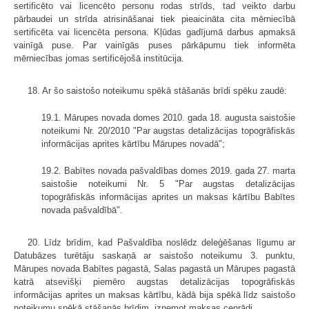
sertificēto vai licencēto personu rodas strīds, tad veikto darbu
pārbaudei un strīda atrisināšanai tiek pieaicināta cita mērniecībā
sertificēta vai licencēta persona. Kļūdas gadījumā darbus apmaksā
vainīgā puse. Par vainīgās puses pārkāpumu tiek informēta
mērniecības jomas sertificējošā institūcija.
18. Ar šo saistošo noteikumu spēkā stāšanās brīdi spēku zaudē:
19.1. Mārupes novada domes 2010. gada 18. augusta saistošie
noteikumi Nr. 20/2010 "Par augstas detalizācijas topogrāfiskās
informācijas aprites kārtību Mārupes novadā";
19.2. Babītes novada pašvaldības domes 2019. gada 27. marta
saistošie noteikumi Nr. 5 "Par augstas detalizācijas
topogrāfiskās informācijas aprites un maksas kārtību Babītes
novada pašvaldībā".
20. Līdz brīdim, kad Pašvaldība noslēdz deleģēšanas līgumu ar
Datubāzes turētāju saskaņā ar saistošo noteikumu 3. punktu,
Mārupes novada Babītes pagastā, Salas pagastā un Mārupes pagastā
katrā atsevišķi piemēro augstas detalizācijas topogrāfiskās
informācijas aprites un maksas kārtību, kādā bija spēkā līdz saistošo
noteikumu spēkā stāšanās brīdim, izņemot maksas cenrādi.