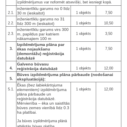
izpildmērījumus var noformēt atsevišķi, bet iesniegt kopā.
inženiertīklu garums no 0 līdz
2.1.
1 objekts
7,50
30 m (ieskaitot)
inženiertīklu garums no 31
2.2.
1 objekts
10,50
līdz 300 m (ieskaitot)
inženiertīklu garums virs 300
2.3.
1 objekts
3,50
m, papildus par katriem
nākamajiem 100 m
Izpildmērījuma plāna par
3.
1 objekts
7,50
ēkas nojaukšanu
(demontāžu) reģistrācija
datubāzē
Galveno būvasu
4.
1 objekts
12,00
reģistrācija datubāzē
Būves izpildmērījuma plāna pārbaude (nodošanai
5.
ekspluatācijā):
Ēkas
(bez labiekārtojuma
5.1.
1 objekts
12,00
elementiem)
izpildmērījuma
plāna pārbaude un
reģistrācija datubāzē.
Mērvienība – ēka un saistītās
būves zemes vienībā līdz 0.3
ha platībai.
Ja būves izpildmērījuma plānā
attēlotās būves platība