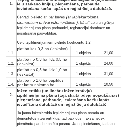
1.
ielu sarkano līniju), pieņemšana, pārbaude,
ievietošana karšu lapās un reģistrācija datubāzē:
(ar labiekārtojuma
Cenrādi pielieto arī par būves
elementiem un/vai inženiertīkliem),
kā arī ceļu un grāvju
izpildmērījuma plāna pārbaudei, reģistrācijai datubāzē un
nosūtīšanai pašvaldībai.
Ceļu izpildmērījumiem pielieto koeficentu 1,2.
platībā līdz 0,3 ha (ieskaitot)
1.1.
1 objekts
21,00
platībā no 0,3 ha līdz 0,5 ha
1.2.
1 objekts
24,00
(ieskaitot)
platībā no 0,5 ha līdz 1,0 ha
1.3.
1 objekts
31,00
(ieskaitot)
platībā no 1,0 ha papildus
1.4.
1 objekts
10,50
par katru nākamo ha
Inženiertīklu (un lineāru inženierbūvju)
2.
izpildmērījuma plāna (tajā skaitā būvju nojaukšanas)
pieņemšana, pārbaude, ievietošana karšu lapās,
ievadīšana datubāzē un reģistrācija datubāzē:
Ja jauna inženiertīkla izpildmerījumu plānā norāda arī
demontētos inženiertīklus, tad papildus maksa netiek
piemērota par demontēto posmu. Ja nepieciešams, tad abus