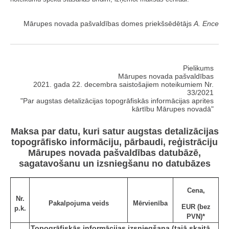
Mārupes novada pašvaldības domes priekšsēdētājs
A. Ence
Pielikums
Mārupes novada pašvaldības
2021. gada 22. decembra saistošajiem noteikumiem Nr.
33/2021
"Par augstas detalizācijas topogrāfiskās informācijas aprites
kārtību Mārupes novadā"
Maksa par datu, kuri satur augstas detalizācijas
topogrāfisko informāciju, pārbaudi, reģistrāciju
Mārupes novada pašvaldības datubāzē,
sagatavošanu un izsniegšanu no datubāzes
Cena,
Nr.
Pakalpojuma veids
Mērvienība
EUR (bez
p.k.
PVN)*
Topogrāfiskās informācijas izsniegšana (tajā skaitā