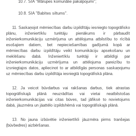
10.7. SIA "Mārupes komunālie pakalpojumi";
10.8. SIA "Babītes siltums".
11. Saskaņojot mērniecības darbu izpildītāju iesniegto topogrāfisko
plānu, inženiertīklu turētāju pienākums ir pārbaudīt
inženierkomunikāciju uzmērījuma un attēlojuma atbilstību to rīcībā
esošajiem datiem, bet nepieciešamības gadījumā kopā ar
mērniecības darbu izpildītāju veikt komunikāciju apsekošanu un
meklēšanu dabā. Inženiertīklu turētāji ir atbildīgi par
inženierkomunikāciju uzmērījuma un attēlojuma pareizību to
izsniegtajos datos, apliecinot to ar atbildīgās personas saskaņojumu
uz mērniecības darbu izpildītāja iesniegtā topogrāfiskā plāna.
12. Ja veicot būvdarbus vai rakšanas darbus, tiek atrastas
topogrāfiskajā plānā neuzrādītas vai vietai neatbilstošas
inženierkomunikācijas vai citas būves, tad jāfiksē to novietojums
dabā, jāuzmēra un jāattēlo izpildshēmā vai topogrāfiskajā plānā.
13. No jauna izbūvētie inženiertīkli jāuzmēra pirms tranšejas
(būvbedres) aizbēršanas.