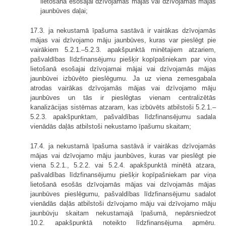
lietošanā esošajai dzīvojamās mājas vai dzīvojamās mājas
jaunbūves daļai;
17.3. ja nekustamā īpašuma sastāvā ir vairākas dzīvojamās
mājas vai dzīvojamo māju jaunbūves, kuras var pieslēgt pie
vairākiem 5.2.1.–5.2.3. apakšpunktā minētajiem atzariem,
pašvaldības līdzfinansējumu piešķir kopīpašniekam par viņa
lietošanā esošajai dzīvojamai mājai vai dzīvojamās mājas
jaunbūvei izbūvēto pieslēgumu. Ja uz viena zemesgabala
atrodas vairākas dzīvojamās mājas vai dzīvojamo māju
jaunbūves un tās ir pieslēgtas vienam centralizētās
kanalizācijas sistēmas atzaram, kas izbūvēts atbilstoši 5.2.1.–
5.2.3. apakšpunktam, pašvaldības līdzfinansējumu sadala
vienādās daļās atbilstoši nekustamo īpašumu skaitam;
17.4. ja nekustamā īpašuma sastāvā ir vairākas dzīvojamās
mājas vai dzīvojamo māju jaunbūves, kuras var pieslēgt pie
viena 5.2.1., 5.2.2. vai 5.2.4. apakšpunktā minētā atzara,
pašvaldības līdzfinansējumu piešķir kopīpašniekam par viņa
lietošanā esošās dzīvojamās mājas vai dzīvojamās mājas
jaunbūves pieslēgumu, pašvaldības līdzfinansējumu sadalot
vienādās daļās atbilstoši dzīvojamo māju vai dzīvojamo māju
jaunbūvju skaitam nekustamajā īpašumā, nepārsniedzot
10.2. apakšpunktā noteikto līdzfinansējuma apmēru.