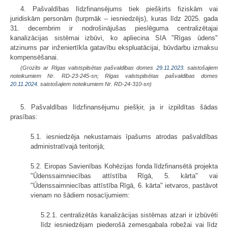
4. Pašvaldības līdzfinansējums tiek piešķirts fiziskām vai
juridiskām personām (turpmāk – iesniedzējs), kuras līdz 2025. gada
31. decembrim ir nodrošinājušas pieslēguma centralizētajai
kanalizācijas sistēmai izbūvi, ko apliecina SIA "Rīgas ūdens"
atzinums par inženiertīkla gatavību ekspluatācijai, būvdarbu izmaksu
kompensēšanai.
(Grozīts ar Rīgas valstspilsētas pašvaldības domes
29.11.2023.
saistošajiem
noteikumiem Nr. RD-23-245-sn; Rīgas valstspilsētas pašvaldības domes
20.11.2024.
saistošajiem noteikumiem Nr. RD-24-310-sn)
5. Pašvaldības līdzfinansējumu piešķir, ja ir izpildītas šādas
prasības:
5.1. iesniedzēja nekustamais īpašums atrodas pašvaldības
administratīvajā teritorijā;
5.2. Eiropas Savienības Kohēzijas fonda līdzfinansētā projekta
"Ūdenssaimniecības attīstība Rīgā, 5. kārta" vai
"Ūdenssaimniecības attīstība Rīgā, 6. kārta" ietvaros, pastāvot
vienam no šādiem nosacījumiem:
5.2.1. centralizētās kanalizācijas sistēmas atzari ir izbūvēti
līdz iesniedzējam piederošā zemesgabala robežai vai līdz