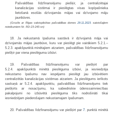
Pašvaldības līdzfinansējumu piešķir, ja centralizētajai
kanalizācijas sistēmai ir pieslēgtas visas kopīpašnieka
lietošanā esošās dzīvojamās mājas vai dzīvojamo māju
jaunbūves.
(Grozīts ar Rīgas valstspilsētas pašvaldības domes
29.11.2023.
saistošajiem
noteikumiem Nr. RD-23-245-sn)
18. Ja nekustamā īpašuma sastāvā ir dzīvojamā māja vai
dzīvojamās mājas jaunbūve, kuru var pieslēgt pie vairākiem 5.2.1.–
5.2.3. apakšpunktā minētajiem atzariem, pašvaldības līdzfinansējumu
piešķir par viena pieslēguma izbūvi.
19. Pašvaldības līdzfinansējumu var piešķirt par
5.2.4. apakšpunktā minētā pieslēguma izbūvi, ja iesniedzēja
nekustamo īpašumu nav iespējams pieslēgt jau izbūvētiem
centralizētās kanalizācijas sistēmas atzariem. Ja pieslēgums ierīkots
saskaņā ar 5.2.4. apakšpunktu, pašvaldības līdzfinansējums tiek
piešķirts ar nosacījumu, ka sabiedriskie ūdenssaimniecības
pakalpojumi no izbūvētā pieslēguma tiks nodrošināti tikai
iesniedzējam piederošajam nekustamajam īpašumam.
20. Pašvaldības līdzfinansējumu var piešķirt par
7.
punktā minētā