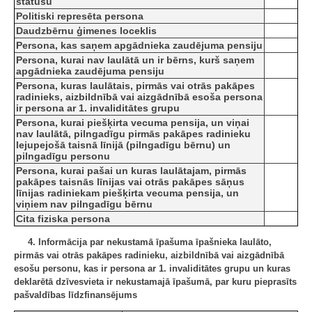
statusu
Politiski represēta persona
Daudzbērnu ģimenes loceklis
Persona, kas saņem apgādnieka zaudējuma pensiju
Persona, kurai nav laulātā un ir bērns, kurš saņem
apgādnieka zaudējuma pensiju
Persona, kuras laulātais, pirmās vai otrās pakāpes
radinieks, aizbildnībā vai aizgādnībā esoša persona
ir persona ar 1. invaliditātes grupu
Persona, kurai piešķirta vecuma pensija, un viņai
nav laulātā, pilngadīgu pirmās pakāpes radinieku
lejupejošā taisnā līnijā (pilngadīgu bērnu) un
pilngadīgu personu
Persona, kurai pašai un kuras laulātajam, pirmās
pakāpes taisnās līnijas vai otrās pakāpes sāņus
līnijas radiniekam piešķirta vecuma pensija, un
viņiem nav pilngadīgu bērnu
Cita fiziska persona
4. Informācija par nekustamā īpašuma īpašnieka laulāto,
pirmās vai otrās pakāpes radinieku, aizbildnībā vai aizgādnībā
esošu personu, kas ir persona ar 1. invaliditātes grupu un kuras
deklarētā dzīvesvieta ir nekustamajā īpašumā, par kuru pieprasīts
pašvaldības līdzfinansējums