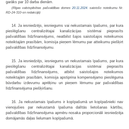
garāks par 10 darba dienām.
(Rīgas valstspilsētas pašvaldības domes
20.11.2024.
saistošo noteikumu Nr.
RD-24-310-sn redakcijā)
14. Ja iesniedzējs, iesniegums vai nekustamais īpašums, par kura
pieslēgšanu centralizētajai kanalizācijas sistēmai pieprasīts
pašvaldības līdzfinansējums, neatbilst šajos saistošajos noteikumos
noteiktajām prasībām, komisija pieņem lēmumu par atteikumu piešķirt
pašvaldības līdzfinansējumu.
15. Ja iesniedzējs, iesniegums un nekustamais īpašums, par kura
pieslēgšanu centralizētajai kanalizācijas sistēmai pieprasīts
pašvaldības līdzfinansējums, atbilst saistošajos noteikumos
noteiktajām prasībām, komisija apstiprina kompensējamo pieslēguma
būvdarbu izdevumu aprēķinu un pieņem lēmumu par pašvaldības
līdzfinansējuma piešķiršanu.
16. Ja nekustamais īpašums ir kopīpašumā un kopīpašnieki nav
vienojušies par nekustamā īpašuma dalītās lietošanas kārtību,
pašvaldības līdzfinansējuma apmēru nosaka proporcionāli iesniedzēja
domājamās daļas lielumam kopīpašumā.