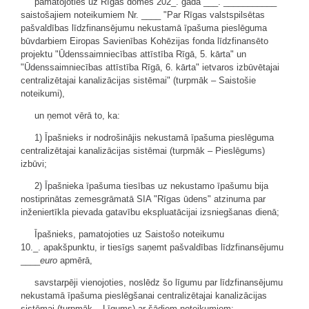
pamatojoties uz Rīgas domes 202_. gada ___. ___________
saistošajiem noteikumiem Nr. ____ "Par Rīgas valstspilsētas
pašvaldības līdzfinansējumu nekustamā īpašuma pieslēguma
būvdarbiem Eiropas Savienības Kohēzijas fonda līdzfinansēto
projektu "Ūdenssaimniecības attīstība Rīgā, 5. kārta" un
"Ūdenssaimniecības attīstība Rīgā, 6. kārta" ietvaros izbūvētajai
centralizētajai kanalizācijas sistēmai" (turpmāk – Saistošie
noteikumi),
un ņemot vērā to, ka:
1) Īpašnieks ir nodrošinājis nekustamā īpašuma pieslēguma
centralizētajai kanalizācijas sistēmai (turpmāk – Pieslēgums)
izbūvi;
2) Īpašnieka īpašuma tiesības uz nekustamo īpašumu bija
nostiprinātas zemesgrāmatā SIA "Rīgas ūdens" atzinuma par
inženiertīkla pievada gatavību ekspluatācijai izsniegšanas dienā;
Īpašnieks, pamatojoties uz Saistošo noteikumu
10._. apakšpunktu, ir tiesīgs saņemt pašvaldības līdzfinansējumu
____
euro
apmērā,
savstarpēji vienojoties, noslēdz šo līgumu par līdzfinansējumu
nekustamā īpašuma pieslēgšanai centralizētajai kanalizācijas
sistēmai (turpmāk – Līgums) ar šādiem noteikumiem: