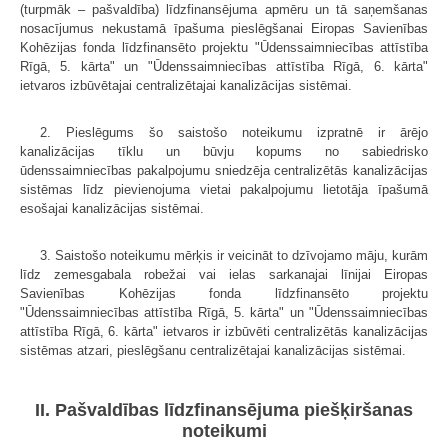
(turpmāk – pašvaldība) līdzfinansējuma apmēru un tā saņemšanas
nosacījumus nekustamā īpašuma pieslēgšanai Eiropas Savienības
Kohēzijas fonda līdzfinansēto projektu "Ūdenssaimniecības attīstība
Rīgā, 5. kārta" un "Ūdenssaimniecības attīstība Rīgā, 6. kārta"
ietvaros izbūvētajai centralizētajai kanalizācijas sistēmai.
2. Pieslēgums šo saistošo noteikumu izpratnē ir ārējo
kanalizācijas tīklu un būvju kopums no sabiedrisko
ūdenssaimniecības pakalpojumu sniedzēja centralizētās kanalizācijas
sistēmas līdz pievienojuma vietai pakalpojumu lietotāja īpašumā
esošajai kanalizācijas sistēmai.
3. Saistošo noteikumu mērķis ir veicināt to dzīvojamo māju, kurām
līdz zemesgabala robežai vai ielas sarkanajai līnijai Eiropas
Savienības Kohēzijas fonda līdzfinansēto projektu
"Ūdenssaimniecības attīstība Rīgā, 5. kārta" un "Ūdenssaimniecības
attīstība Rīgā, 6. kārta" ietvaros ir izbūvēti centralizētās kanalizācijas
sistēmas atzari, pieslēgšanu centralizētajai kanalizācijas sistēmai.
II. Pašvaldības līdzfinansējuma piešķiršanas
noteikumi