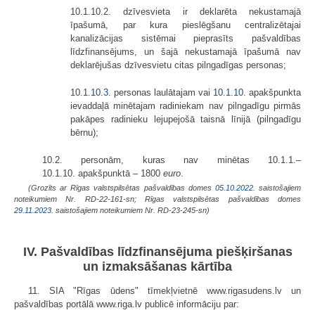
10.1.10.2. dzīvesvieta ir deklarēta nekustamajā
īpašumā, par kura pieslēgšanu centralizētajai
kanalizācijas sistēmai pieprasīts pašvaldības
līdzfinansējums, un šajā nekustamajā īpašumā nav
deklarējušas dzīvesvietu citas pilngadīgas personas;
10.1.
10.3
. personas laulātajam vai
10.1
.
10.
apakšpunkta
ievaddaļā minētajam radiniekam nav pilngadīgu pirmās
pakāpes radinieku lejupejošā taisnā līnijā (pilngadīgu
bērnu);
10.2. personām, kuras nav minētas 10.1.1.–
10.1.10. apakšpunktā – 1800
euro
.
(Grozīts ar Rīgas valstspilsētas pašvaldības domes
05.10.2022.
saistošajiem
noteikumiem Nr. RD-22-161-sn;
Rīgas valstspilsētas pašvaldības domes
29.11.2023.
saistošajiem noteikumiem Nr. RD-23-245-sn)
IV. Pašvaldības līdzfinansējuma piešķiršanas
un izmaksāšanas kārtība
11. SIA "Rīgas ūdens" tīmekļvietnē www.rigasudens.lv un
pašvaldības portālā www.riga.lv publicē informāciju par: