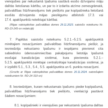
vienojušies par nekustamā īpašuma sastāvā esošo dzīvojamo māju
dalītās lietošanas kārtību, un par to ir izdarīta atzīme zemesgrāmatā,
pašvaldības līdzfinansējums tiek piešķirts par kopīpašnieka lietošanā
esošās dzīvojamās mājas pieslēgumu atbilstoši 17.3. vai
17.4. apakšpunktā noteiktajai kārtībai.
(Rīgas valstspilsētas pašvaldības domes
29.11.2023.
saistošo noteikumu Nr.
RD-23-245-sn redakcijā)
7. Papildus saistošo noteikumu 5.2.1.–5.2.5. apakšpunktā
minētajiem nosacījumiem pašvaldības līdzfinansējumu piešķir, ja
iesniedzēja nekustamo īpašumu ir iespējams pievienot cita
sabiedrisko ūdenssaimniecības pakalpojumu lietotāja īpašumā
esošajai kanalizācijas sistēmai, kura pievienota 5.2.1.–
5.2.5. apakšpunktā minētajai centralizētajai kanalizācijas sistēmai, ja
ir izpildīti 5.1., 5.3., 5.4., 5.5. apakšpunkta un 6. punkta nosacījumi.
(Grozīts ar Rīgas valstspilsētas pašvaldības domes
20.11.2024.
saistošajiem
noteikumiem Nr. RD-24-310-sn)
8. Iesniedzējam, kuram nekustamais īpašums pieder kopīpašumā,
pašvaldības līdzfinansējums tiek piešķirts, vienlaicīgi pastāvot
šādiem nosacījumiem:
8.1. kopīpašnieki ir vienojušies par nekustamā īpašuma dalītas