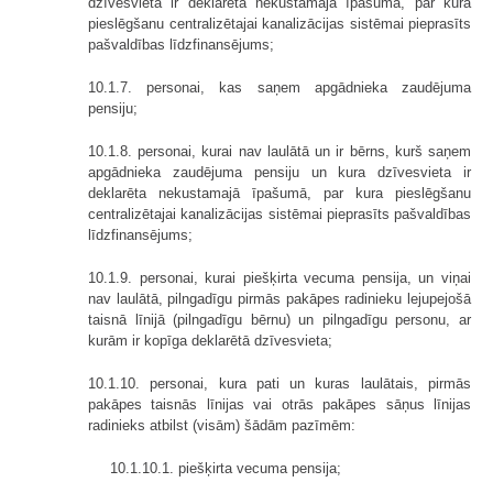
dzīvesvieta ir deklarēta nekustamajā īpašumā, par kura
pieslēgšanu centralizētajai kanalizācijas sistēmai pieprasīts
pašvaldības līdzfinansējums;
10.1.7. personai, kas saņem apgādnieka zaudējuma
pensiju;
10.1.8. personai, kurai nav laulātā un ir bērns, kurš saņem
apgādnieka zaudējuma pensiju un kura dzīvesvieta ir
deklarēta nekustamajā īpašumā, par kura pieslēgšanu
centralizētajai kanalizācijas sistēmai pieprasīts pašvaldības
līdzfinansējums;
10.1.9. personai, kurai piešķirta vecuma pensija, un viņai
nav laulātā, pilngadīgu pirmās pakāpes radinieku lejupejošā
taisnā līnijā (pilngadīgu bērnu) un pilngadīgu personu, ar
kurām ir kopīga deklarētā dzīvesvieta;
10.1.10. personai, kura pati un kuras laulātais, pirmās
pakāpes taisnās līnijas vai otrās pakāpes sāņus līnijas
radinieks atbilst (visām) šādām pazīmēm:
10.1.10.1. piešķirta vecuma pensija;