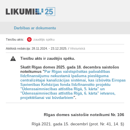
Darbības ar dokumentu
Tiesību akts:
zaudējis spēku
Attēlotā redakcija: 28.11.2024. - 23.12.2025. /
Vēsturiskā
Tiesību akts ir zaudējis spēku.
Skatīt Rīgas domes 2025. gada 18. decembra saistošos
noteikumus "
Par Rīgas valstspilsētas pašvaldības
līdzfinansējumu nekustamā īpašuma pieslēguma
centralizētajai kanalizācijas sistēmai, kas izbūvēta Eiropas
Savienības Kohēzijas fonda līdzfinansēto projektu
"Ūdenssaimniecības attīstība Rīgā, 5. kārta" un
"Ūdenssaimniecības attīstība Rīgā, 6. kārta" ietvaros,
projektēšanai vai būvdarbiem
".
Rīgas domes saistošie noteikumi Nr. 106
Rīgā 2021. gada 15. decembrī (prot. Nr. 41, 14. §)