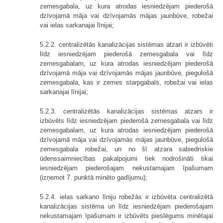
zemesgabala, uz kura atrodas iesniedzējam piederošā
dzīvojamā māja vai dzīvojamās mājas jaunbūve, robežai
vai ielas sarkanajai līnijai;
5.2.2. centralizētās kanalizācijas sistēmas atzari ir izbūvēti
līdz iesniedzējam piederošā zemesgabala vai līdz
zemesgabalam, uz kura atrodas iesniedzējam piederošā
dzīvojamā māja vai dzīvojamās mājas jaunbūve, piegulošā
zemesgabala, kas ir zemes starpgabals, robežai vai ielas
sarkanajai līnijai;
5.2.3. centralizētās kanalizācijas sistēmas atzars ir
izbūvēts līdz iesniedzējam piederošā zemesgabala vai līdz
zemesgabalam, uz kura atrodas iesniedzējam piederošā
dzīvojamā māja vai dzīvojamās mājas jaunbūve, piegulošā
zemesgabala robežai, un no šī atzara sabiedriskie
ūdenssaimniecības pakalpojumi tiek nodrošināti tikai
iesniedzējam piederošajam nekustamajam īpašumam
(izņemot
7.
punktā minēto gadījumu);
5.2.4. ielas sarkano līniju robežās ir izbūvēta centralizētā
kanalizācijas sistēma un līdz iesniedzējam piederošajam
nekustamajam īpašumam ir izbūvēts pieslēgums minētajai