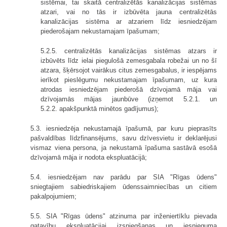
sistēmai, tai skaitā centralizētās kanalizācijas sistēmas
atzari, vai no tās ir izbūvēta jauna centralizētās
kanalizācijas sistēma ar atzariem līdz iesniedzējam
piederošajam nekustamajam īpašumam;
5.2.5. centralizētās kanalizācijas sistēmas atzars ir
izbūvēts līdz ielai piegulošā zemesgabala robežai un no šī
atzara, šķērsojot vairākus citus zemesgabalus, ir iespējams
ierīkot pieslēgumu nekustamajam īpašumam, uz kura
atrodas iesniedzējam piederošā dzīvojamā māja vai
dzīvojamās mājas jaunbūve (izņemot 5.2.1. un
5.2.2. apakšpunktā minētos gadījumus);
5.3. iesniedzēja nekustamajā īpašumā, par kuru pieprasīts
pašvaldības līdzfinansējums, savu dzīvesvietu ir deklarējusi
vismaz viena persona, ja nekustamā īpašuma sastāvā esošā
dzīvojamā māja ir nodota ekspluatācijā;
5.4. iesniedzējam nav parādu par SIA "Rīgas ūdens"
sniegtajiem sabiedriskajiem ūdenssaimniecības un citiem
pakalpojumiem;
5.5. SIA "Rīgas ūdens" atzinuma par inženiertīklu pievada
gatavību ekspluatācijai izsniegšanas un iesnieguma