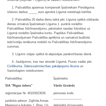
1. Pašvaldība apņemas kompensēt Īpašniekam Pieslēguma
izbūves darbus _____
euro
apmērā Līgumā noteiktajā kārtībā.
2. Pašvaldība 20 darba dienu laikā pēc Līguma spēkā stāšanās
dienas izmaksā Īpašniekam Līguma 1. punktā norādīto
Pašvaldības līdzfinansējumu, pārskaitot naudas līdzekļus uz
Līgumā norādīto Īpašnieka kontu. Papildus Pašvaldības
līdzfinansējumam Pašvaldība aprēķina un samaksā budžetā
iedzīvotāju ienākuma nodokli no Pašvaldības līdzfinansējuma
summas.
3. Līgums stājas spēkā tā abpusējas parakstīšanas dienā.
4. Jautājumos, kas nav atrunāti Līgumā, Puses vadās pēc
Civillikuma
,
Ūdenssaimniecības pakalpojumu likuma
un
Saistošajiem noteikumiem.
Pašvaldība:
Īpašnieks:
SIA "Rīgas ūdens"
Vārds Uzvārds
reģistrācijas Nr. 40103023035
personas kods
_________________
juridiskā adrese: Zigfrīda Annas
Meierovica bulvāris 1, Rīga, LV-
deklarētā dzīvesvieta: