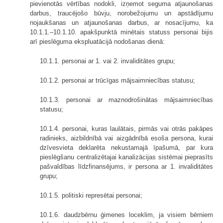
pievienotās vērtības nodokli, izņemot seguma atjaunošanas
darbus, traucējošo būvju, norobežojumu un apstādījumu
nojaukšanas un atjaunošanas darbus, ar nosacījumu, ka
10.1.1.–10.1.10. apakšpunktā minētais statuss personai bijis
arī pieslēguma ekspluatācijā nodošanas dienā:
10.1.1. personai ar 1. vai 2. invaliditātes grupu;
10.1.2. personai ar trūcīgas mājsaimniecības statusu;
10.1.3. personai ar maznodrošinātas mājsaimniecības
statusu;
10.1.4. personai, kuras laulātais, pirmās vai otrās pakāpes
radinieks, aizbildnībā vai aizgādnībā esoša persona, kurai
dzīvesvieta deklarēta nekustamajā īpašumā, par kura
pieslēgšanu centralizētajai kanalizācijas sistēmai pieprasīts
pašvaldības līdzfinansējums, ir persona ar 1. invaliditātes
grupu;
10.1.5. politiski represētai personai;
10.1.6. daudzbērnu ģimenes loceklim, ja visiem bērniem