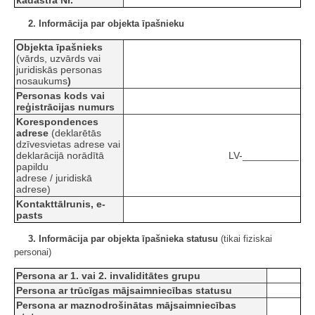
kadastra Nr.
2. Informācija par objekta īpašnieku
Objekta īpašnieks
(vārds, uzvārds vai
juridiskās personas
nosaukums
)
Personas kods vai
reģistrācijas numurs
Korespondences
adrese
(deklarētās
dzīvesvietas adrese vai
deklarācijā norādītā
LV-__________
papildu
adrese / juridiskā
adrese)
Kontakttālrunis, e-
pasts
3. Informācija par objekta īpašnieka statusu
(tikai fiziskai
personai)
Persona ar 1. vai 2. invaliditātes grupu
Persona ar trūcīgas mājsaimniecības statusu
Persona ar maznodrošinātas mājsaimniecības