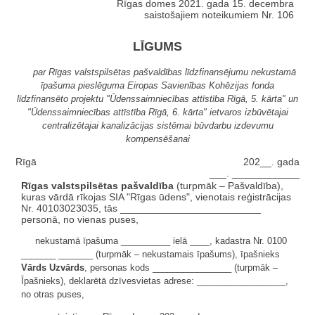
Rīgas domes 2021. gada 15. decembra
saistošajiem noteikumiem Nr. 106
LĪGUMS
par Rīgas valstspilsētas pašvaldības līdzfinansējumu nekustamā
īpašuma pieslēguma Eiropas Savienības Kohēzijas fonda
līdzfinansēto projektu "Ūdenssaimniecības attīstība Rīgā, 5. kārta" un
"Ūdenssaimniecības attīstība Rīgā, 6. kārta" ietvaros izbūvētajai
centralizētajai kanalizācijas sistēmai būvdarbu izdevumu
kompensēšanai
Rīgā
202__. gada
___. ____________
Rīgas valstspilsētas pašvaldība
(turpmāk – Pašvaldība),
kuras vārdā rīkojas SIA "Rīgas ūdens", vienotais reģistrācijas
Nr. 40103023035, tās _________________________
personā, no vienas puses,
nekustamā īpašuma __________ ielā ____, kadastra Nr. 0100
_______ _______ (turpmāk – nekustamais īpašums), īpašnieks
Vārds Uzvārds
, personas kods ________________ (turpmāk –
Īpašnieks), deklarētā dzīvesvietas adrese: __________________,
no otras puses,