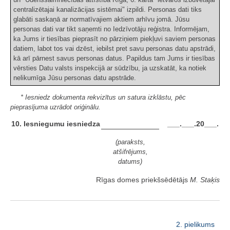
centralizētajai kanalizācijas sistēmai" izpildi. Personas dati tiks
glabāti saskaņā ar normatīvajiem aktiem arhīvu jomā. Jūsu
personas dati var tikt saņemti no Iedzīvotāju reģistra. Informējam,
ka Jums ir tiesības pieprasīt no pārziņiem piekļuvi saviem personas
datiem, labot tos vai dzēst, iebilst pret savu personas datu apstrādi,
kā arī pārnest savus personas datus. Papildus tam Jums ir tiesības
vērsties Datu valsts inspekcijā ar sūdzību, ja uzskatāt, ka notiek
nelikumīga Jūsu personas datu apstrāde.
* Iesniedz dokumenta rekvizītus un satura izklāstu, pēc
pieprasījuma uzrādot oriģinālu.
10. Iesniegumu iesniedza
___.___.20___.
(paraksts,
atšifrējums,
datums)
Rīgas domes priekšsēdētājs
M. Staķis
2. pielikums