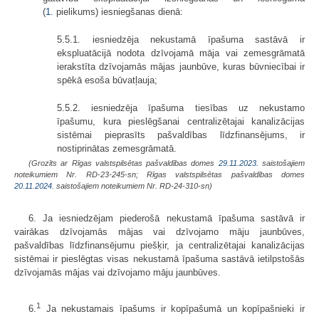
(
1.
pielikums) iesniegšanas dienā:
5.5.1. iesniedzēja nekustamā īpašuma sastāvā ir
ekspluatācijā nodota dzīvojamā māja vai zemesgrāmatā
ierakstīta dzīvojamās mājas jaunbūve, kuras būvniecībai ir
spēkā esoša būvatļauja;
5.5.2. iesniedzēja īpašuma tiesības uz nekustamo
īpašumu, kura pieslēgšanai centralizētajai kanalizācijas
sistēmai pieprasīts pašvaldības līdzfinansējums, ir
nostiprinātas zemesgrāmatā.
(Grozīts ar Rīgas valstspilsētas pašvaldības domes
29.11.2023.
saistošajiem
noteikumiem Nr. RD-23-245-sn; Rīgas valstspilsētas pašvaldības domes
20.11.2024.
saistošajiem noteikumiem Nr. RD-24-310-sn)
6. Ja iesniedzējam piederošā nekustamā īpašuma sastāvā ir
vairākas dzīvojamās mājas vai dzīvojamo māju jaunbūves,
pašvaldības līdzfinansējumu piešķir, ja centralizētajai kanalizācijas
sistēmai ir pieslēgtas visas nekustamā īpašuma sastāvā ietilpstošās
dzīvojamās mājas vai dzīvojamo māju jaunbūves.
1
6.
Ja nekustamais īpašums ir kopīpašumā un kopīpašnieki ir