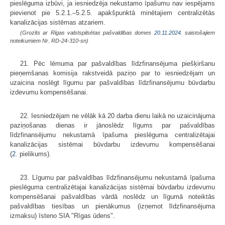
pieslēguma izbūvi, ja iesniedzēja nekustamo īpašumu nav iespējams
pievienot pie 5.2.1.–5.2.5. apakšpunktā minētajiem centralizētās
kanalizācijas sistēmas atzariem.
(Grozīts ar Rīgas valstspilsētas pašvaldības domes
20.11.2024.
saistošajiem
noteikumiem Nr. RD-24-310-sn)
21. Pēc lēmuma par pašvaldības līdzfinansējuma piešķiršanu
pieņemšanas komisija rakstveidā paziņo par to iesniedzējam un
uzaicina noslēgt līgumu par pašvaldības līdzfinansējumu būvdarbu
izdevumu kompensēšanai.
22. Iesniedzējam ne vēlāk kā 20 darba dienu laikā no uzaicinājuma
paziņošanas dienas ir jānoslēdz līgums par pašvaldības
līdzfinansējumu nekustamā īpašuma pieslēguma centralizētajai
kanalizācijas sistēmai būvdarbu izdevumu kompensēšanai
(
2.
pielikums).
23. Līgumu par pašvaldības līdzfinansējumu nekustamā īpašuma
pieslēguma centralizētajai kanalizācijas sistēmai būvdarbu izdevumu
kompensēšanai pašvaldības vārdā noslēdz un līgumā noteiktās
pašvaldības tiesības un pienākumus (izņemot līdzfinansējuma
izmaksu) īsteno SIA "Rīgas ūdens".