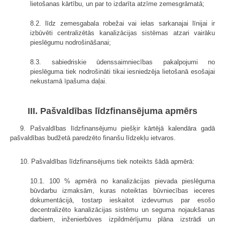
lietošanas kārtību, un par to izdarīta atzīme zemesgrāmatā;
8.2. līdz zemesgabala robežai vai ielas sarkanajai līnijai ir
izbūvēti centralizētās kanalizācijas sistēmas atzari vairāku
pieslēgumu nodrošināšanai;
8.3. sabiedriskie ūdenssaimniecības pakalpojumi no
pieslēguma tiek nodrošināti tikai iesniedzēja lietošanā esošajai
nekustamā īpašuma daļai.
III. Pašvaldības līdzfinansējuma apmērs
9. Pašvaldības līdzfinansējumu piešķir kārtējā kalendāra gadā
pašvaldības budžetā paredzēto finanšu līdzekļu ietvaros.
10. Pašvaldības līdzfinansējums tiek noteikts šādā apmērā:
10.1. 100 % apmērā no kanalizācijas pievada pieslēguma
būvdarbu izmaksām, kuras noteiktas būvniecības ieceres
dokumentācijā, tostarp ieskaitot izdevumus par esošo
decentralizēto kanalizācijas sistēmu un seguma nojaukšanas
darbiem, inženierbūves izpildmērījumu plāna izstrādi un