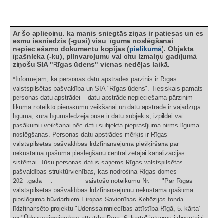
Ar šo apliecinu, ka manis sniegtās ziņas ir patiesas un es
esmu iesniedzis (-gusi) visu līguma noslēgšanai
nepieciešamo dokumentu kopijas (
pielikumā
). Objekta
īpašnieka (-ku), pilnvarojumu vai citu izmaiņu gadījumā
ziņošu SIA "Rīgas ūdens" vienas nedēļas laikā.
*Informējam, ka personas datu apstrādes pārzinis ir Rīgas
valstspilsētas pašvaldība un SIA "Rīgas ūdens". Tiesiskais pamats
personas datu apstrādei – datu apstrāde nepieciešama pārzinim
likumā noteikto pienākumu veikšanai un datu apstrāde ir vajadzīga
līguma, kura līgumslēdzēja puse ir datu subjekts, izpildei vai
pasākumu veikšanai pēc datu subjekta pieprasījuma pirms līguma
noslēgšanas. Personas datu apstrādes mērķis ir Rīgas
valstspilsētas pašvaldības līdzfinansējuma piešķiršana par
nekustamā īpašuma pieslēgšanu centralizētajai kanalizācijas
sistēmai. Jūsu personas datus saņems Rīgas valstspilsētas
pašvaldības struktūrvienības, kas nodrošina Rīgas domes
202_.gada __._________ saistošo noteikumu Nr.___ "Par Rīgas
valstspilsētas pašvaldības līdzfinansējumu nekustamā īpašuma
pieslēguma būvdarbiem Eiropas Savienības Kohēzijas fonda
līdzfinansēto projektu "Ūdenssaimniecības attīstība Rīgā, 5. kārta"
un "Ūdenssaimniecības attīstība Rīgā, 6. kārta" ietvaros izbūvētajai