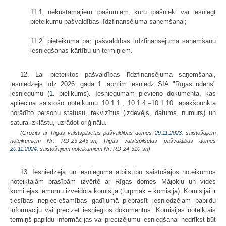
11.1. nekustamajiem īpašumiem, kuru īpašnieki var iesniegt
pieteikumu pašvaldības līdzfinansējuma saņemšanai;
11.2. pieteikuma par pašvaldības līdzfinansējuma saņemšanu
iesniegšanas kārtību un termiņiem.
12. Lai pieteiktos pašvaldības līdzfinansējuma saņemšanai,
iesniedzējs līdz 2026. gada 1. aprīlim iesniedz SIA "Rīgas ūdens"
iesniegumu (
1.
pielikums). Iesniegumam pievieno dokumenta, kas
apliecina saistošo noteikumu 10.1.1., 10.1.4.–10.1.10. apakšpunktā
norādīto personu statusu, rekvizītus (izdevējs, datums, numurs) un
satura izklāstu, uzrādot oriģinālu.
(Grozīts ar Rīgas valstspilsētas pašvaldības domes
29.11.2023.
saistošajiem
noteikumiem Nr. RD-23-245-sn; Rīgas valstspilsētas pašvaldības domes
20.11.2024.
saistošajiem noteikumiem Nr. RD-24-310-sn)
13. Iesniedzēja un iesnieguma atbilstību saistošajos noteikumos
noteiktajām prasībām izvērtē ar Rīgas domes Mājokļu un vides
komitejas lēmumu izveidota komisija (turpmāk – komisija). Komisijai ir
tiesības nepieciešamības gadījumā pieprasīt iesniedzējam papildu
informāciju vai precizēt iesniegtos dokumentus. Komisijas noteiktais
termiņš papildu informācijas vai precizējumu iesniegšanai nedrīkst būt