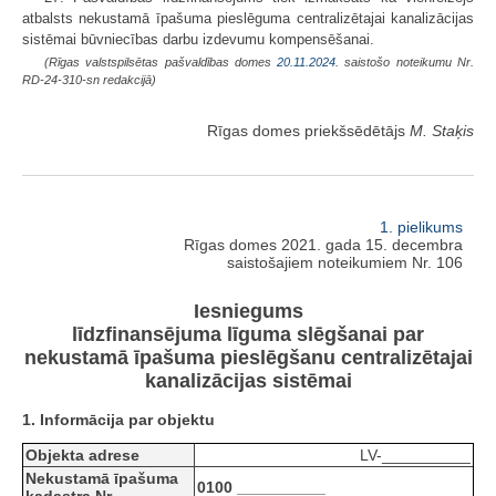
atbalsts nekustamā īpašuma pieslēguma centralizētajai kanalizācijas
sistēmai būvniecības darbu izdevumu kompensēšanai.
(Rīgas valstspilsētas pašvaldības domes
20.11.2024.
saistošo noteikumu Nr.
RD-24-310-sn redakcijā)
Rīgas domes priekšsēdētājs
M. Staķis
1. pielikums
Rīgas domes 2021. gada 15. decembra
saistošajiem noteikumiem Nr. 106
Iesniegums
līdzfinansējuma līguma slēgšanai par
nekustamā īpašuma pieslēgšanu centralizētajai
kanalizācijas sistēmai
1. Informācija par objektu
Objekta adrese
LV-__________
Nekustamā īpašuma
0100 __________