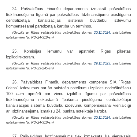
24. Pašvaldības Finanšu departaments izmaksā pašvaldības
līdzfinansējumu līgumā par pašvaldības līdzfinansējumu pieslēguma
centralizētajai kanalizācijas sistēmai būvdarbu izdevumu
kompensēšanai paredzētajā kārtībā un termiņos.
(Grozīts ar Rīgas valstspilsētas pašvaldības domes
20.11.2024.
saistošajiem
noteikumiem Nr. RD-24-310-sn)
25. Komisijas lēmumu var apstrīdēt Rīgas pilsētas
izpilddirektoram.
(Grozīts ar Rīgas valstspilsētas pašvaldības domes
29.11.2023.
saistošajiem
noteikumiem Nr. RD-23-245-sn)
26. Pašvaldības Finanšu departaments kompensē SIA "Rīgas
ūdens" izdevumus par šo saistošo noteikumu izpildes nodrošināšanu
100
euro
apmērā par vienu izpildīto līgumu par pašvaldības
līdzfinansējumu nekustamā īpašuma pieslēguma centralizētajai
kanalizācijas sistēmai būvdarbu izdevumu kompensēšanai vienlaicīgi
ar līdzfinansējuma izmaksu 24. punktā noteiktajā kārtībā.
(Grozīts ar Rīgas valstspilsētas pašvaldības domes
20.11.2024.
saistošajiem
noteikumiem Nr. RD-24-310-sn)
27. Pašvaldības līdzfinansējums tiek izmaksāts kā vienreizējs