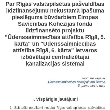
Par Rīgas valstspilsētas pašvaldības
līdzfinansējumu nekustamā īpašuma
pieslēguma būvdarbiem Eiropas
Savienības Kohēzijas fonda
līdzfinansēto projektu
"Ūdenssaimniecības attīstība Rīgā, 5.
kārta" un "Ūdenssaimniecības
attīstība Rīgā, 6. kārta" ietvaros
izbūvētajai centralizētajai
kanalizācijas sistēmai
Izdoti saskaņā ar
Ūdenssaimniecības pakalpojumu likuma
6. panta sesto daļu
I. Vispārīgie jautājumi
1. Saistošie noteikumi nosaka Rīgas valstspilsētas pašvaldības