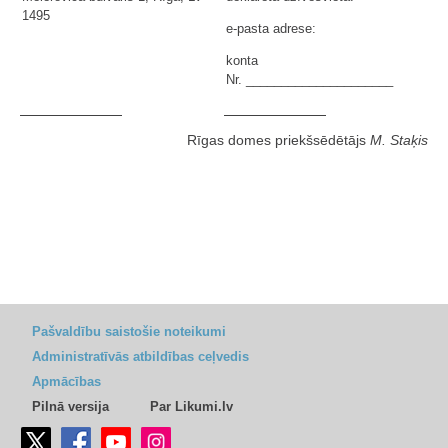
1495
e-pasta adrese:
konta
Nr. _____________________
Rīgas domes priekšsēdētājs
M. Staķis
Pašvaldību saistošie noteikumi
Administratīvās atbildības ceļvedis
Apmācības
Pilnā versija
Par Likumi.lv