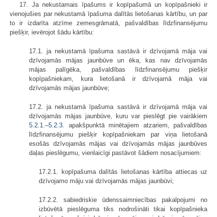
17. Ja nekustamais īpašums ir kopīpašumā un kopīpašnieki ir
vienojušies par nekustamā īpašuma dalītās lietošanas kārtību, un par
to ir izdarīta atzīme zemesgrāmatā, pašvaldības līdzfinansējumu
piešķir, ievērojot šādu kārtību:
17.1. ja nekustamā īpašuma sastāvā ir dzīvojamā māja vai
dzīvojamās mājas jaunbūve un ēka, kas nav dzīvojamās
mājas palīgēka, pašvaldības līdzfinansējumu piešķir
kopīpašniekam, kura lietošanā ir dzīvojamā māja vai
dzīvojamās mājas jaunbūve;
17.2. ja nekustamā īpašuma sastāvā ir dzīvojamā māja vai
dzīvojamās mājas jaunbūve, kuru var pieslēgt pie vairākiem
5.2
.
1.
–
5.2
.
3.
apakšpunktā minētajiem atzariem, pašvaldības
līdzfinansējumu piešķir kopīpašniekam par viņa lietošanā
esošās dzīvojamās mājas vai dzīvojamās mājas jaunbūves
daļas pieslēgumu, vienlaicīgi pastāvot šādiem nosacījumiem:
17.2.1. kopīpašuma dalītās lietošanas kārtība attiecas uz
dzīvojamo māju vai dzīvojamās mājas jaunbūvi;
17.2.2. sabiedriskie ūdenssaimniecības pakalpojumi no
izbūvētā pieslēguma tiks nodrošināti tikai kopīpašnieka