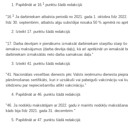
1
1. Papildināt ar 16.
punktu šādā redakcijā:
1
"16.
Ja darbiniekam atbalsta periodā no 2021. gada 1. oktobra līdz 2022
līdz 30. septembrim, atbalstu algu subsīdijai nosaka 50 % apmērā no ap
2. Izteikt 17. punktu šādā redakcijā:
"17. Darba devējam ir pienākums izmaksāt darbiniekam starpību starp šo 
iemaksu maksājumus (darba devēja daļu), kā arī aprēķināt un iemaksāt bu
darbiniekam izmaksātās neto darba samaksas daļa."
3. Izteikt 41. punktu šādā redakcijā:
"41. Nacionālais veselības dienests pēc Valsts ieņēmumu dienesta piepr
pārslimošanas sertifikāts, kuri ir uzsākuši vai pabeiguši vakcināciju vai k
slēdzienu par nepieciešamību atlikt vakcināciju."
4. Papildināt ar 46. punktu šādā redakcijā:
"46. Ja nodokļu maksātājam ar 2022. gadu ir mainīts nodokļu maksāšanas
kāds bija līdz 2021. gada 31. decembrim."
5. Papildināt ar 47. punktu šādā redakcijā: