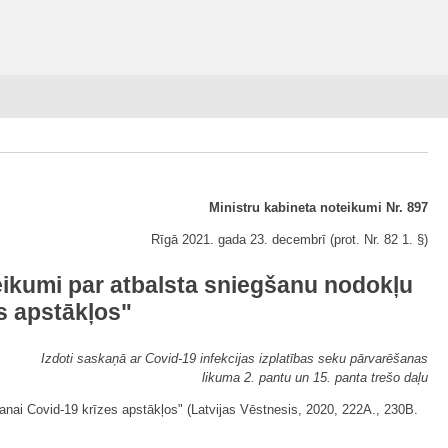
Ministru kabineta noteikumi Nr. 897
Rīgā 2021. gada 23. decembrī (prot. Nr. 82 1. §)
eikumi par atbalsta sniegšanu nodokļu
s apstākļos"
Izdoti saskaņā ar Covid-19 infekcijas izplatības seku pārvarēšanas
likuma 2. pantu un 15. panta trešo daļu
anai Covid-19 krīzes apstākļos" (Latvijas Vēstnesis, 2020, 222A., 230B.