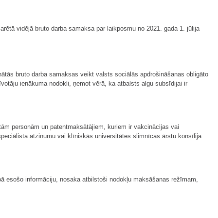
rētā vidējā bruto darba samaksa par laikposmu no 2021. gada 1. jūlija
ātās bruto darba samaksas veikt valsts sociālās apdrošināšanas obligāto
tāju ienākuma nodokli, ņemot vērā, ka atbalsts algu subsīdijai ir
tām personām un patentmaksātājiem, kuriem ir vakcinācijas vai
speciālista atzinumu vai klīniskās universitātes slimnīcas ārstu konsīlija
ībā esošo informāciju, nosaka atbilstoši nodokļu maksāšanas režīmam,