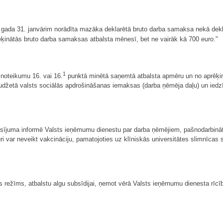
. gada 31. janvārim norādīta mazāka deklarētā bruto darba samaksa nekā dekla
rēķinātās bruto darba samaksas atbalsta mēnesī, bet ne vairāk kā 700
euro
."
1
noteikumu 16. vai 16.
punktā minētā saņemtā atbalsta apmēru un no aprēķin
džetā valsts sociālās apdrošināšanas iemaksas (darba ņēmēja daļu) un iedzīvo
asījuma informē Valsts ieņēmumu dienestu par darba ņēmējiem, pašnodarbinā
uri var neveikt vakcināciju, pamatojoties uz klīniskās universitātes slimnīcas 
 režīms, atbalstu algu subsīdijai, ņemot vērā Valsts ieņēmumu dienesta rīc