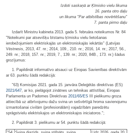
Izdoti saskaņā ar Ķīmisko vielu likuma
16. panta otro daļu
un likuma "Par atbilstības novērtēšanu"
7. panta pirmo daļu
Izdarīt Ministru kabineta 2013. gada 5. februāra noteikumos Nr. 84
"Noteikumi par atsevišķu bīstamu ķīmisku vielu lietošanas
ierobežojumiem elektriskajās un elektroniskajās iekārtās" (Latvijas
Vēstnesis, 2013, 47. nr.; 2014, 109., 210. nr.; 2016, 14. nr.; 2017, 56.,
249. nr.; 2018, 157. nr.; 2019, 7., 139. nr.; 2020, 84B., 173. nr.) šādus
grozījumus:
1. Papildināt informatīvo atsauci uz Eiropas Savienības direktīvām
ar 63. punktu šādā redakcijā:
"63) Komisijas 2021. gada 15. janvāra Deleģētās direktīvas (ES)
2021/647
, ar ko, pielāgojot zinātnes un tehnikas attīstībai, Eiropas
Parlamenta un Padomes Direktīvas
2011/65/ES
III pielikumu groza
attiecībā uz atbrīvojumu dažu svina un sešvērtīgā hroma savienojumu
izmantošanai civilām (profesionālām) vajadzībām paredzētu
sprāgstvielu elektriskajos un elektroniskajos iniciatoros.";
2. Papildināt 3. pielikumu ar 54. punktu šādā redakcijā:
"54.
Svina diazīds, svina stifnāts, svina
Līdz 2026. gada 20.