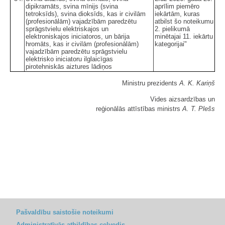
dipikramāts, svina mīnijs (svina
aprīlim piemēro
tetroksīds), svina dioksīds, kas ir civilām
iekārtām, kuras
(profesionālām) vajadzībām paredzētu
atbilst šo noteikumu
sprāgstvielu elektriskajos un
2. pielikumā
elektroniskajos iniciatoros, un bārija
minētajai 11. iekārtu
hromāts, kas ir civilām (profesionālām)
kategorijai"
vajadzībām paredzētu sprāgstvielu
elektrisko iniciatoru ilglaicīgas
pirotehniskās aiztures lādiņos
Ministru prezidents
A. K. Kariņš
Vides aizsardzības un
reģionālās attīstības ministrs
A. T. Plešs
Pašvaldību saistošie noteikumi
Administratīvās atbildības ceļvedis