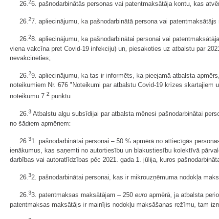
2
26.
6. pašnodarbinātās personas vai patentmaksātāja kontu, kas atvēr
2
26.
7. apliecinājumu, ka pašnodarbinātā persona vai patentmaksātājs
2
26.
8. apliecinājumu, ka pašnodarbinātai personai vai patentmaksātāja
viena vakcīna pret Covid-19 infekciju) un, piesakoties uz atbalstu par 202
nevakcinēties;
2
26.
9. apliecinājumu, ka tas ir informēts, ka pieejamā atbalsta apmēr
noteikumiem Nr. 676 "Noteikumi par atbalstu Covid-19 krīzes skartajiem
2
noteikumu 7.
punktu.
3
26.
Atbalstu algu subsīdijai par atbalsta mēnesi pašnodarbinātai per
no šādiem apmēriem:
3
26.
1. pašnodarbinātai personai – 50 % apmērā no attiecīgās personas
ienākumus, kas saņemti no autortiesību un blakustiesību kolektīvā pārva
darbības vai autoratlīdzības pēc 2021. gada 1. jūlija, kuros pašnodarbināt
3
26.
2. pašnodarbinātai personai, kas ir mikrouzņēmuma nodokļa maks
3
26.
3. patentmaksas maksātājam – 250
euro
apmērā, ja atbalsta perio
patentmaksas maksātājs ir mainījis nodokļu maksāšanas režīmu, tam i