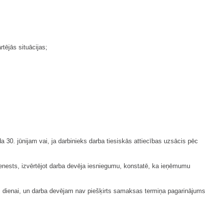
tējās situācijas;
 30. jūnijam vai, ja darbinieks darba tiesiskās attiecības uzsācis pēc
enests, izvērtējot darba devēja iesniegumu, konstatē, ka ieņēmumu
 dienai, un darba devējam nav piešķirts samaksas termiņa pagarinājums