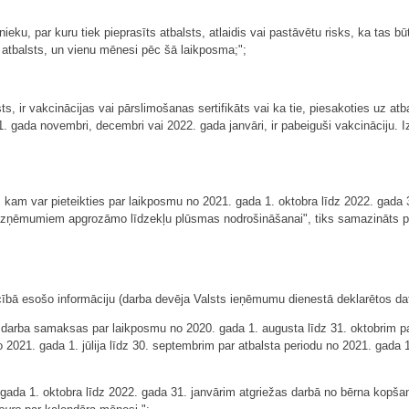
eku, par kuru tiek pieprasīts atbalsts, atlaidis vai pastāvētu risks, ka tas būtu
s atbalsts, un vienu mēnesi pēc šā laikposma;";
sts, ir vakcinācijas vai pārslimošanas sertifikāts vai ka tie, piesakoties uz a
1. gada novembri, decembri vai 2022. gada janvāri, ir pabeiguši vakcināciju. I
s, kam var pieteikties par laikposmu no 2021. gada 1. oktobra līdz 2022. gad
 uzņēmumiem apgrozāmo līdzekļu plūsmas nodrošināšanai", tiks samazināts p
īcībā esošo informāciju (darba devēja Valsts ieņēmumu dienestā deklarētos d
darba samaksas par laikposmu no 2020. gada 1. augusta līdz 31. oktobrim pa
2021. gada 1. jūlija līdz 30. septembrim par atbalsta periodu no 2021. gada 1
. gada 1. oktobra līdz 2022. gada 31. janvārim atgriežas darbā no bērna kopš