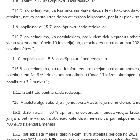
1.8. izteikt 15.6. apakšpunktu šādā redakcijā:
"15.6. apliecinājums, ka bez atbalsta darba devējs būtu konkrēto darbini
atbalsts, netiks pārtrauktas darba attiecības laikposmā, par kuru piešķirt
1.9. papildināt ar 15.7. apakšpunktu šādā redakcijā:
"15.7. apliecinājums, ka darbiniekiem, par kuriem tiek pieprasīts atbal
viena vakcīna pret Covid-19 infekciju) un, piesakoties uz atbalstu par 202
nevakcinēties;";
1.10. papildināt ar 15.8. apakšpunktu šādā redakcijā:
"15.8. apliecinājums, ka tas ir informēts, ka pieejamā atbalsta apmēr
noteikumiem Nr. 676 "Noteikumi par atbalstu Covid-19 krīzes skartajiem
2
noteikumu 7.
punktu.";
1.11. izteikt 16. punktu šādā redakcijā:
"16. Atbalstu algu subsīdijai, ņemot vērā Valsts ieņēmumu dienesta r
16.1. darbiniekam – 50 % apmērā no deklarētās mēneša vidējās bruto 
jūnijam, bet ne vairāk kā 500
euro
kalendāra mēnesī, vai par laikposmu no 
700
euro
kalendāra mēnesī;
16.2. par atbalsta mēnesi darbiniekam, kurš atbalsta periodā no 2021