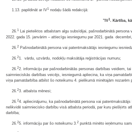
1
1.13. papildināt ar IV
nodaļu šādā redakcijā:
1
"IV
. Kārtība, 
1
26.
Lai pieteiktos atbalstam algu subsīdijai, pašnodarbinātā persona
2022. gada 15. janvārim – attiecīgu iesniegumu par 2021. gada decembri, 
2
26.
Pašnodarbinātā persona vai patentmaksātājs iesniegumu iesniedz
2
26.
1. vārdu, uzvārdu, nodokļu maksātāja reģistrācijas numuru;
2
26.
2. informāciju par pašnodarbinātās personas darbības veidiem, tai
saimnieciskās darbības veicējs, iesniegumā apliecina, ka viņa pamatdarb
viņa pamatdarbība atbilst šo noteikumu 4. pielikumā minētajām nozarēm 
2
26.
3. atbalsta mēnesi;
2
26.
4. apliecinājumu, ka pašnodarbinātā persona vai patentmaksātājs 
nelikvidē saimniecisko darbību visā atbalsta periodā, par kuru piešķirts a
darbība;
2
2
26.
5. informāciju par šo noteikumu 3.
punktā minēto ieņēmumu samaz