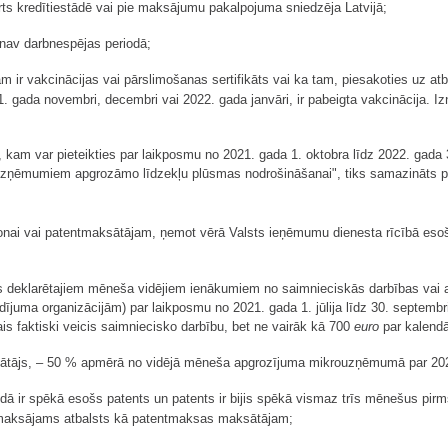
ts kredītiestādē vai pie maksājumu pakalpojuma sniedzēja Latvijā;
 nav darbnespējas periodā;
m ir vakcinācijas vai pārslimošanas sertifikāts vai ka tam, piesakoties uz at
1. gada novembri, decembri vai 2022. gada janvāri, ir pabeigta vakcinācija. Izņ
s, kam var pieteikties par laikposmu no 2021. gada 1. oktobra līdz 2022. gad
 uzņēmumiem apgrozāmo līdzekļu plūsmas nodrošināšanai", tiks samazināts p
sonai vai patentmaksātājam, ņemot vērā Valsts ieņēmumu dienesta rīcībā eso
 deklarētajiem mēneša vidējiem ienākumiem no saimnieciskās darbības vai aut
ldījuma organizācijām) par laikposmu no 2021. gada 1. jūlija līdz 30. septem
ais faktiski veicis saimniecisko darbību, bet ne vairāk kā 700
euro
par kalend
ātājs, – 50 % apmērā no vidējā mēneša apgrozījuma mikrouzņēmumā par 2021
dā ir spēkā esošs patents un patents ir bijis spēkā vismaz trīs mēnešus pirms
zmaksājams atbalsts kā patentmaksas maksātājam;