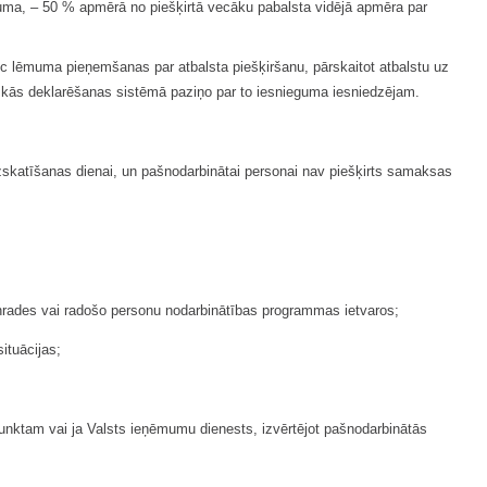
ājuma, – 50 % apmērā no piešķirtā vecāku pabalsta vidējā apmēra par
c lēmuma pieņemšanas par atbalsta piešķiršanu, pārskaitot atbalstu uz
skās deklarēšanas sistēmā paziņo par to iesnieguma iesniedzējam.
skatīšanas dienai, un pašnodarbinātai personai nav piešķirts samaksas
aunrades vai radošo personu nodarbinātības programmas ietvaros;
ituācijas;
unktam vai ja Valsts ieņēmumu dienests, izvērtējot pašnodarbinātās