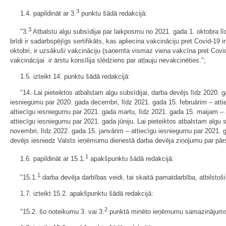
3
1.4. papildināt ar 3.
punktu šādā redakcijā:
3
"3.
Atbalstu algu subsīdijai par laikposmu no 2021. gada 1. oktobra 
brīdi ir sadarbspējīgs sertifikāts, kas apliecina vakcināciju pret Covid-19
oktobri, ir uzsākuši vakcināciju (saņemta vismaz viena vakcīna pret Covid
vakcinācijai ir ārstu konsīlija slēdziens par atļauju nevakcinēties.";
1.5. izteikt 14. punktu šādā redakcijā:
"14. Lai pieteiktos atbalstam algu subsīdijai, darba devējs līdz 2020
iesniegumu par 2020. gada decembri, līdz 2021. gada 15. februārim – attie
attiecīgu iesniegumu par 2021. gada martu, līdz 2021. gada 15. maijam – a
attiecīgu iesniegumu par 2021. gada jūniju. Lai pieteiktos atbalstam alg
novembri, līdz 2022. gada 15. janvārim – attiecīgu iesniegumu par 2021. 
devējs iesniedz Valsts ieņēmumu dienestā darba devēja ziņojumu par pārsk
1
1.6. papildināt ar 15.1.
apakšpunktu šādā redakcijā:
1
"15.1.
darba devēja darbības veidi, tai skaitā pamatdarbība, atbilstoš
1.7. izteikt 15.2. apakšpunktu šādā redakcijā:
2
"15.2. šo noteikumu 3. vai 3.
punktā minēto ieņēmumu samazinājums u