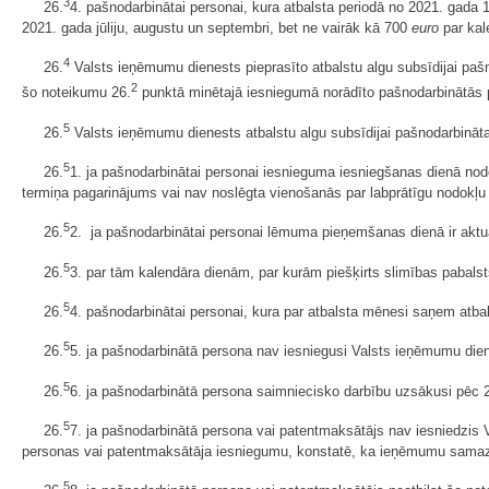
3
26.
4. pašnodarbinātai personai, kura atbalsta periodā no 2021. gada
2021. gada jūliju, augustu un septembri, bet ne vairāk kā 700
euro
par kal
4
26.
Valsts ieņēmumu dienests pieprasīto atbalstu algu subsīdijai paš
2
šo noteikumu 26.
punktā minētajā iesniegumā norādīto pašnodarbinātās 
5
26.
Valsts ieņēmumu dienests atbalstu algu subsīdijai pašnodarbināta
5
26.
1. ja pašnodarbinātai personai iesnieguma iesniegšanas dienā no
termiņa pagarinājums vai nav noslēgta vienošanās par labprātīgu nodokļ
5
26.
2. ja pašnodarbinātai personai lēmuma pieņemšanas dienā ir akt
5
26.
3. par tām kalendāra dienām, par kurām piešķirts slimības pabalst
5
26.
4. pašnodarbinātai personai, kura par atbalsta mēnesi saņem atbal
5
26.
5. ja pašnodarbinātā persona nav iesniegusi Valsts ieņēmumu dien
5
26.
6. ja pašnodarbinātā persona saimniecisko darbību uzsākusi pēc 
5
26.
7. ja pašnodarbinātā persona vai patentmaksātājs nav iesniedzis
personas vai patentmaksātāja iesniegumu, konstatē, ka ieņēmumu samazi
5