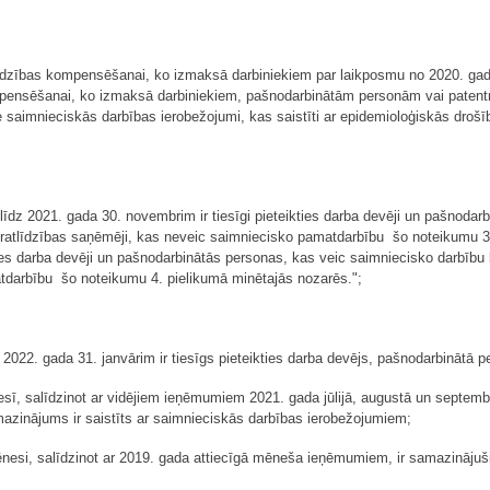
tlīdzības kompensēšanai, ko izmaksā darbiniekiem par laikposmu no 2020. gada
pensēšanai, ko izmaksā darbiniekiem, pašnodarbinātām personām vai patentm
ktie saimnieciskās darbības ierobežojumi, kas saistīti ar epidemioloģiskās dr
līdz 2021. gada 30. novembrim ir tiesīgi pieteikties darba devēji un pašnod
oratlīdzības saņēmēji, kas neveic saimniecisko pamatdarbību šo noteikumu 3.
kties darba devēji un pašnodarbinātās personas, kas veic saimniecisko darbīb
tdarbību šo noteikumu 4. pielikumā minētajās nozarēs.";
 2022. gada 31. janvārim ir tiesīgs pieteikties darba devējs, pašnodarbinātā
sī, salīdzinot ar vidējiem ieņēmumiem 2021. gada jūlijā, augustā un septembr
azinājums ir saistīts ar saimnieciskās darbības ierobežojumiem;
ēnesi, salīdzinot ar 2019. gada attiecīgā mēneša ieņēmumiem, ir samazināju