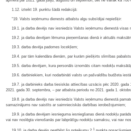
apmēra par 2021. gada jūliju, augustu un septembri, bet ne vairāk kā 700
1.12. izteikt 19. punktu šādā redakcijā:
"19. Valsts ieņēmumu dienests atbalstu algu subsīdijai nepiešķir:
19.1. ja darba devējs nav iesniedzis Valsts ieņēmumu dienestā visas 
19.2. ja darba devējam lēmuma pieņemšanas dienā ir aktuāls maksāt
19.3. darba devēja padomes locekļiem;
19.4. par tām kalendāra dienām, par kurām piešķirts slimības pabalsts
19.5. darba devējam, kura personāls iznomāts citam nodokļu maksātā
19.6. darbiniekiem, kuri nodarbināti valsts un pašvaldību budžeta iest
19.7. ja darbinieks darba tiesiskās attiecības uzsācis pēc 2020. gada 
2021. gada 30. septembra, – par atbalsta periodu no 2021. gada 1. oktobr
19.8. ja darba devējs nav iesniedzis Valsts ieņēmumu dienestā pamat
samazinājums nav saistīts ar saimnieciskās darbības ierobežojumiem;
19.9. ja darba devējam iesnieguma iesniegšanas dienā nodokļu parād
vai nav noslēgta vienošanās par labprātīgu nodokļu samaksu, vai nav no
1
19.10. ja darba devējs neatbilst šo noteikumu 2.
punkta nosacījumiem