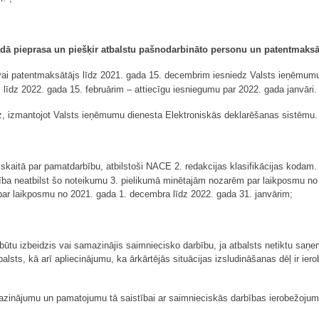
kādā pieprasa un piešķir atbalstu pašnodarbināto personu un patentmaksāt
 vai patentmaksātājs līdz 2021. gada 15. decembrim iesniedz Valsts ieņēmumu
līdz 2022. gada 15. februārim – attiecīgu iesniegumu par 2022. gada janvāri
, izmantojot Valsts ieņēmumu dienesta Elektroniskās deklarēšanas sistēmu.
 skaitā par pamatdarbību, atbilstoši NACE 2. redakcijas klasifikācijas kodam
ība neatbilst šo noteikumu 3. pielikumā minētajām nozarēm par laikposmu no 
par laikposmu no 2021. gada 1. decembra līdz 2022. gada 31. janvārim;
būtu izbeidzis vai samazinājis saimniecisko darbību, ja atbalsts netiktu saņ
tbalsts, kā arī apliecinājumu, ka ārkārtējās situācijas izsludināšanas dēļ ir
inājumu un pamatojumu tā saistībai ar saimnieciskās darbības ierobežojum