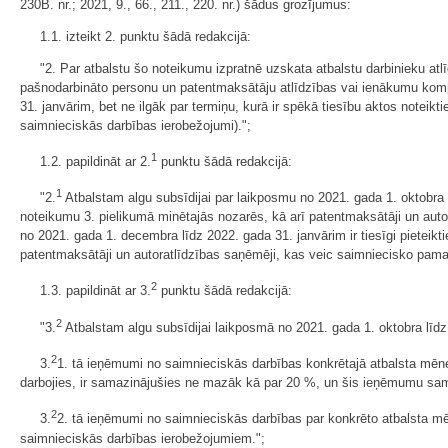
230B. nr.; 2021, 9., 66., 211., 220. nr.) šādus grozījumus:
1.1. izteikt 2. punktu šādā redakcijā:
"2. Par atbalstu šo noteikumu izpratnē uzskata atbalstu darbinieku a
pašnodarbināto personu un patentmaksātāju atlīdzības vai ienākumu kom
31. janvārim, bet ne ilgāk par termiņu, kurā ir spēkā tiesību aktos notei
saimnieciskās darbības ierobežojumi).";
1
1.2. papildināt ar 2.
punktu šādā redakcijā:
1
"2.
Atbalstam algu subsīdijai par laikposmu no 2021. gada 1. oktobra 
noteikumu 3. pielikumā minētajās nozarēs, kā arī patentmaksātāji un aut
no 2021. gada 1. decembra līdz 2022. gada 31. janvārim ir tiesīgi pietei
patentmaksātāji un autoratlīdzības saņēmēji, kas veic saimniecisko pama
2
1.3. papildināt ar 3.
punktu šādā redakcijā:
2
"3.
Atbalstam algu subsīdijai laikposmā no 2021. gada 1. oktobra līdz
2
3.
1. tā ieņēmumi no saimnieciskās darbības konkrētajā atbalsta mēne
darbojies, ir samazinājušies ne mazāk kā par 20 %, un šis ieņēmumu sam
2
3.
2. tā ieņēmumi no saimnieciskās darbības par konkrēto atbalsta m
saimnieciskās darbības ierobežojumiem.";