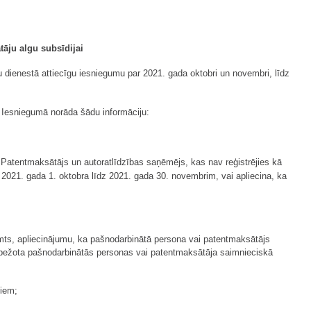
āju algu subsīdijai
 dienestā attiecīgu iesniegumu par 2021. gada oktobri un novembri, līdz
.
 Iesniegumā norāda šādu informāciju:
. Patentmaksātājs un autoratlīdzības saņēmējs, kas nav reģistrējies kā
2021. gada 1. oktobra līdz 2021. gada 30. novembrim, vai apliecina, ka
emts, apliecinājumu, ka pašnodarbinātā persona vai patentmaksātājs
 ierobežota pašnodarbinātās personas vai patentmaksātāja saimnieciskā
iem;