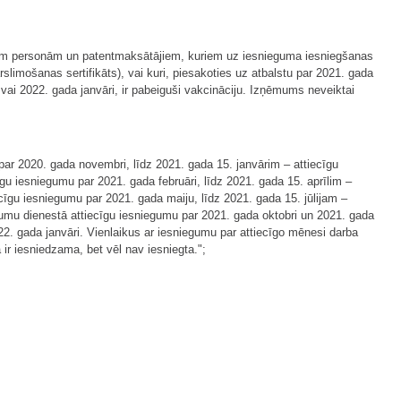
nātām personām un patentmaksātājiem, kuriem uz iesnieguma iesniegšanas
rslimošanas sertifikāts), vai kuri, piesakoties uz atbalstu par 2021. gada
vai 2022. gada janvāri, ir pabeiguši vakcināciju. Izņēmums neveiktai
par 2020. gada novembri, līdz 2021. gada 15. janvārim – attiecīgu
gu iesniegumu par 2021. gada februāri, līdz 2021. gada 15. aprīlim –
cīgu iesniegumu par 2021. gada maiju, līdz 2021. gada 15. jūlijam –
ēmumu dienestā attiecīgu iesniegumu par 2021. gada oktobri un 2021. gada
22. gada janvāri. Vienlaikus ar iesniegumu par attiecīgo mēnesi darba
ir iesniedzama, bet vēl nav iesniegta.";