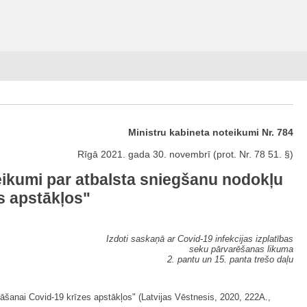
Ministru kabineta noteikumi Nr. 784
Rīgā 2021. gada 30. novembrī (prot. Nr. 78 51. §)
eikumi par atbalsta sniegšanu nodokļu
s apstākļos"
Izdoti saskaņā ar Covid-19 infekcijas izplatības
seku pārvarēšanas likuma
2. pantu un 15. panta trešo daļu
āšanai Covid-19 krīzes apstākļos" (Latvijas Vēstnesis, 2020, 222A.,