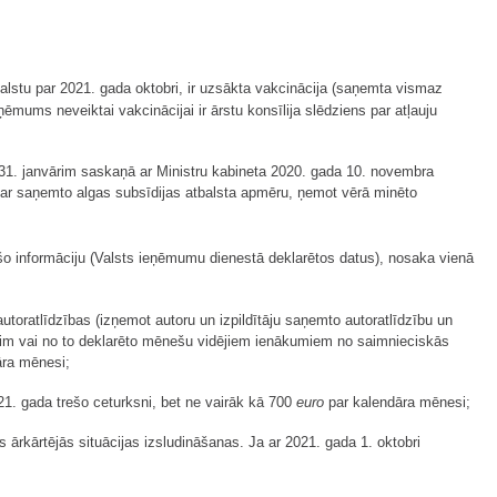
balstu par 2021. gada oktobri, ir uzsākta vakcinācija (saņemta vismaz
ēmums neveiktai vakcinācijai ir ārstu konsīlija slēdziens par atļauju
a 31. janvārim saskaņā ar Ministru kabineta 2020. gada 10. novembra
ar saņemto algas subsīdijas atbalsta apmēru, ņemot vērā minēto
šo informāciju (Valsts ieņēmumu dienestā deklarētos datus), nosaka vienā
oratlīdzības (izņemot autoru un izpildītāju saņemto autoratlīdzību un
brim vai no to deklarēto mēnešu vidējiem ienākumiem no saimnieciskās
āra mēnesi;
. gada trešo ceturksni, bet ne vairāk kā 700
euro
par kalendāra mēnesi;
 ārkārtējās situācijas izsludināšanas. Ja ar 2021. gada 1. oktobri