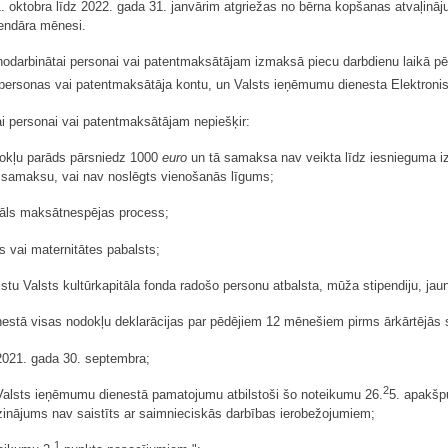
 1. oktobra līdz 2022. gada 31. janvārim atgriežas no bērna kopšanas atvaļin
endāra mēnesi.
nodarbinātai personai vai patentmaksātājam izmaksā piecu darbdienu laikā pē
personas vai patentmaksātāja kontu, un Valsts ieņēmumu dienesta Elektroni
i personai vai patentmaksātājam nepiešķir:
dokļu parāds pārsniedz 1000
euro
un tā samaksa nav veikta līdz iesnieguma iz
u samaksu, vai nav noslēgts vienošanās līgums;
uāls maksātnespējas process;
s vai maternitātes pabalsts;
stu Valsts kultūrkapitāla fonda radošo personu atbalsta, mūža stipendiju, j
estā visas nodokļu deklarācijas par pēdējiem 12 mēnešiem pirms ārkārtējās s
2021. gada 30. septembra;
2
 Valsts ieņēmumu dienestā pamatojumu atbilstoši šo noteikumu 26.
5. apakšp
nājums nav saistīts ar saimnieciskās darbības ierobežojumiem;
1