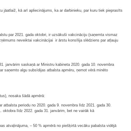
 jāatlaiž, kā arī apliecinājums, ka ar darbinieku, par kuru tiek pieprasīts
tbalstu par 2021. gada oktobri, ir uzsākuši vakcināciju (saņemta vismaz
zņēmums neveiktai vakcinācijai ir ārstu konsīlija slēdziens par atļauju
a 31. janvārim saskaņā ar Ministru kabineta 2020. gada 10. novembra
ar saņemto algu subsīdijas atbalsta apmēru, ņemot vērā minēto
atus), nosaka šādā apmērā:
r atbalsta periodu no 2020. gada 9. novembra līdz 2021. gada 30.
. oktobra līdz 2022. gada 31. janvārim, bet ne vairāk kā
anas atvaļinājuma, – 50 % apmērā no piešķirtā vecāku pabalsta vidējā