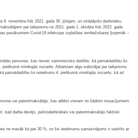
 9. novembra līdz 2021. gada 30. jūnijam, un strādājošo darbinieku,
aksātājiem par laikposmu no 2021. gada 1. oktobra līdz 2022. gada
ošības pasākumiem Covid-19 infekcijas izplatības ierobežošanai (turpmāk –
arbinātās personas, kas neveic saimniecisko darbību kā pamatdarbību šo
 pielikumā minētajās nozarēs. Atbalstam algu subsīdijai par laikposmu
u kā pamatdarbību šo noteikumu 4. pielikumā minētajās nozarēs, kā arī
 persona vai patentmaksātājs, kas atbilst vienam no šādiem nosacījumiem:
ī, kad darba devējs, pašnodarbinātais vai patentmaksātājs faktiski
šies ne mazāk kā par 30 %, un šis ieņēmumu samazinājums ir saistīts ar