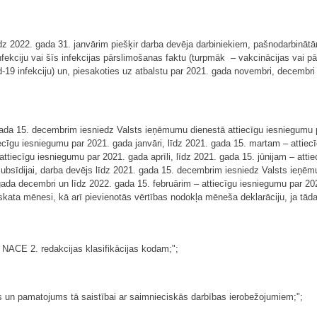
līdz 2022. gada 31. janvārim piešķir darba devēja darbiniekiem, pašnodarbi
 infekciju vai šīs infekcijas pārslimošanas faktu (turpmāk – vakcinācijas vai pā
-19 infekciju) un, piesakoties uz atbalstu par 2021. gada novembri, decembri 
. gada 15. decembrim iesniedz Valsts ieņēmumu dienestā attiecīgu iesniegumu 
cīgu iesniegumu par 2021. gada janvāri, līdz 2021. gada 15. martam – attiecī
ttiecīgu iesniegumu par 2021. gada aprīli, līdz 2021. gada 15. jūnijam – attie
u subsīdijai, darba devējs līdz 2021. gada 15. decembrim iesniedz Valsts ieņ
gada decembri un līdz 2022. gada 15. februārim – attiecīgu iesniegumu par 20
ata mēnesi, kā arī pievienotās vērtības nodokļa mēneša deklarāciju, ja tāda 
i NACE 2. redakcijas klasifikācijas kodam;";
n pamatojums tā saistībai ar saimnieciskās darbības ierobežojumiem;";