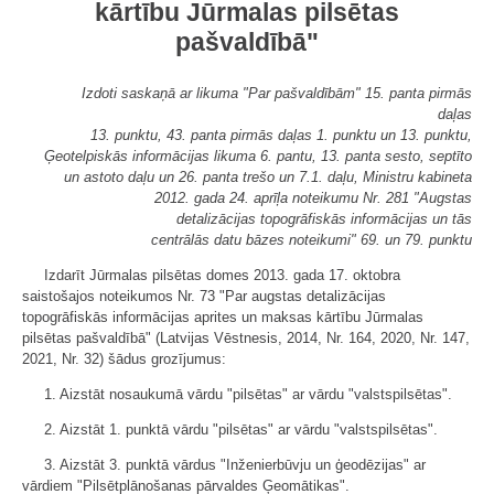
kārtību Jūrmalas pilsētas
pašvaldībā"
Izdoti saskaņā ar likuma "Par pašvaldībām" 15. panta pirmās
daļas
13. punktu, 43. panta pirmās daļas 1. punktu un 13. punktu,
Ģeotelpiskās informācijas likuma 6. pantu, 13. panta sesto, septīto
un astoto daļu un 26. panta trešo un 7.1. daļu, Ministru kabineta
2012. gada 24. aprīļa noteikumu Nr. 281 "Augstas
detalizācijas topogrāfiskās informācijas un tās
centrālās datu bāzes noteikumi" 69. un 79. punktu
Izdarīt Jūrmalas pilsētas domes 2013. gada 17. oktobra
saistošajos noteikumos Nr. 73 "Par augstas detalizācijas
topogrāfiskās informācijas aprites un maksas kārtību Jūrmalas
pilsētas pašvaldībā" (Latvijas Vēstnesis, 2014, Nr. 164, 2020, Nr. 147,
2021, Nr. 32) šādus grozījumus:
1. Aizstāt nosaukumā vārdu "pilsētas" ar vārdu "valstspilsētas".
2. Aizstāt 1. punktā vārdu "pilsētas" ar vārdu "valstspilsētas".
3. Aizstāt 3. punktā vārdus "Inženierbūvju un ģeodēzijas" ar
vārdiem "Pilsētplānošanas pārvaldes Ģeomātikas".