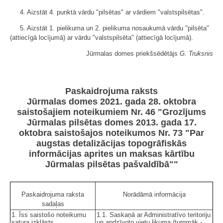
4. Aizstāt 4. punktā vārdu "pilsētas" ar vārdiem "valstspilsētas".
5. Aizstāt 1. pielikuma un 2. pielikuma nosaukumā vārdu "pilsēta"
(attiecīgā locījumā) ar vārdu "valstspilsēta" (attiecīgā locījumā).
Jūrmalas domes priekšsēdētājs
G. Truksnis
Paskaidrojuma raksts
Jūrmalas domes 2021. gada 28. oktobra
saistošajiem noteikumiem Nr. 46 "Grozījums
Jūrmalas pilsētas domes 2013. gada 17.
oktobra saistošajos noteikumos Nr. 73 "Par
augstas detalizācijas topogrāfiskās
informācijas aprites un maksas kārtību
Jūrmalas pilsētas pašvaldībā""
Paskaidrojuma raksta
Norādāmā informācija
sadaļas
1. Īss saistošo noteikumu
1.1. Saskaņā ar Administratīvo teritoriju
satura izklāsts
un apdzīvoto vietu likuma (turpmāk -