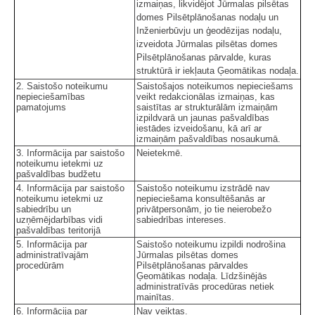
izmaiņas, likvidējot Jūrmalas pilsētas
domes Pilsētplānošanas nodaļu un
Inženierbūvju un ģeodēzijas nodaļu,
izveidota Jūrmalas pilsētas domes
Pilsētplānošanas pārvalde, kuras
struktūrā ir iekļauta Ģeomātikas nodaļa.
2. Saistošo noteikumu
Saistošajos noteikumos nepieciešams
nepieciešamības
veikt redakcionālas izmaiņas, kas
pamatojums
saistītas ar strukturālām izmaiņām
izpildvarā un jaunas pašvaldības
iestādes izveidošanu, kā arī ar
izmaiņām pašvaldības nosaukumā.
3. Informācija par saistošo
Neietekmē.
noteikumu ietekmi uz
pašvaldības budžetu
4. Informācija par saistošo
Saistošo noteikumu izstrādē nav
noteikumu ietekmi uz
nepieciešama konsultēšanās ar
sabiedrību un
privātpersonām, jo tie neierobežo
uzņēmējdarbības vidi
sabiedrības intereses.
pašvaldības teritorijā
5. Informācija par
Saistošo noteikumu izpildi nodrošina
administratīvajām
Jūrmalas pilsētas domes
procedūrām
Pilsētplānošanas pārvaldes
Ģeomātikas nodaļa. Līdzšinējās
administratīvās procedūras netiek
mainītas.
6. Informācija par
Nav veiktas.