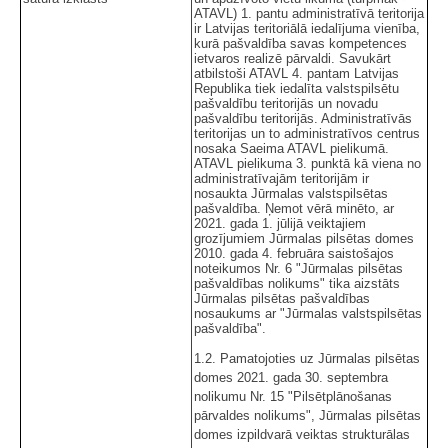
ATAVL) 1. pantu administratīvā teritorija
ir Latvijas teritoriālā iedalījuma vienība,
kurā pašvaldība savas kompetences
ietvaros realizē pārvaldi. Savukārt
atbilstoši ATAVL 4. pantam Latvijas
Republika tiek iedalīta valstspilsētu
pašvaldību teritorijās un novadu
pašvaldību teritorijās. Administratīvās
teritorijas un to administratīvos centrus
nosaka Saeima ATAVL pielikumā.
ATAVL pielikuma 3. punktā kā viena no
administratīvajām teritorijām ir
nosaukta Jūrmalas valstspilsētas
pašvaldība. Ņemot vērā minēto, ar
2021. gada 1. jūlijā veiktajiem
grozījumiem Jūrmalas pilsētas domes
2010. gada 4. februāra saistošajos
noteikumos Nr. 6 "Jūrmalas pilsētas
pašvaldības nolikums" tika aizstāts
Jūrmalas pilsētas pašvaldības
nosaukums ar "Jūrmalas valstspilsētas
pašvaldība".
1.2. Pamatojoties uz Jūrmalas pilsētas
domes 2021. gada 30. septembra
nolikumu Nr. 15 "Pilsētplānošanas
pārvaldes nolikums", Jūrmalas pilsētas
domes izpildvarā veiktas strukturālas