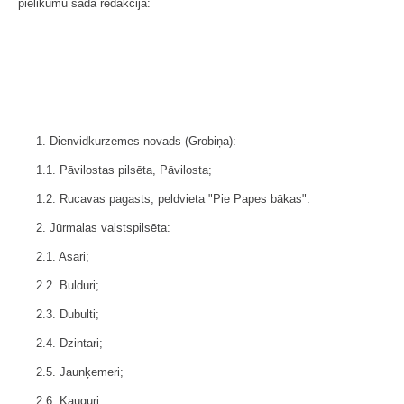
pielikumu šādā redakcijā:
1. Dienvidkurzemes novads (Grobiņa):
1.1. Pāvilostas pilsēta, Pāvilosta;
1.2. Rucavas pagasts, peldvieta "Pie Papes bākas".
2. Jūrmalas valstspilsēta:
2.1. Asari;
2.2. Bulduri;
2.3. Dubulti;
2.4. Dzintari;
2.5. Jaunķemeri;
2.6. Kauguri;