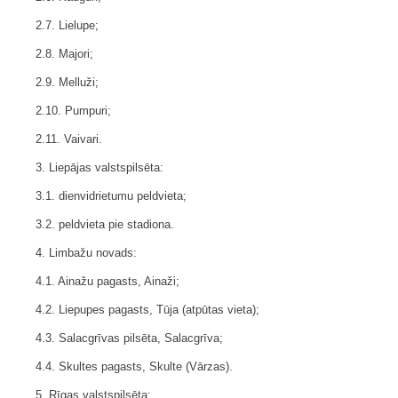
2.7. Lielupe;
2.8. Majori;
2.9. Melluži;
2.10. Pumpuri;
2.11. Vaivari.
3. Liepājas valstspilsēta:
3.1. dienvidrietumu peldvieta;
3.2. peldvieta pie stadiona.
4. Limbažu novads:
4.1. Ainažu pagasts, Ainaži;
4.2. Liepupes pagasts, Tūja (atpūtas vieta);
4.3. Salacgrīvas pilsēta, Salacgrīva;
4.4. Skultes pagasts, Skulte (Vārzas).
5. Rīgas valstspilsēta: