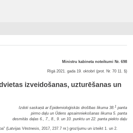
Ministru kabineta noteikumi Nr. 698
Rīgā 2021. gada 19. oktobrī (prot. Nr. 70 11. §)
dvietas izveidošanas, uzturēšanas un
1
Izdoti saskaņā ar Epidemioloģiskās drošības likuma 38.
panta
pirmo daļu un Ūdens apsaimniekošanas likuma 5. panta
desmitās daļas 6., 7., 8., 9. un 10. punktu un 22. panta piekto daļu
" (Latvijas Vēstnesis, 2017, 237.7 nr.) grozījumu un izteikt 1. un 2.