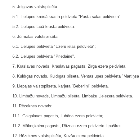
5. Jelgavas valstspilsēta:
5.1. Lielupes kreisā krasta peldvieta "Pasta salas peldvieta";
5.2. Lielupes labā krasta peldvieta.
6. Jūrmalas valstspilsēta:
6.1. Lielupes peldvieta "Ezeru ielas peldvieta";
6.2. Lielupes peldvieta "Priedaine".
7. Krāslavas novads, Krāslavas pagasts, Zirga ezera peldvieta.
8. Kuldīgas novads, Kuldīgas pilsēta, Ventas upes peldvieta "Mārtiņsa
9. Liepājas valstspilsēta, karjera "Beberliņi" peldvieta.
10. Limbažu novads, Limbažu pilsēta, Limbažu Lielezera peldvieta.
11. Rēzeknes novads:
11.1. Gaigalavas pagasts, Lubāna ezera peldvieta;
11.2. Mākoņkalna pagasts, Rāznas ezera peldvieta Lipuškos.
12. Rēzeknes valstspilsēta, Kovšu ezera peldvieta.