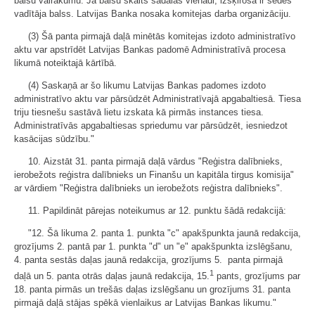
balsu vairākumu. Ja balsu skaits sadalās vienādi, izšķiroša ir sēdes
vadītāja balss. Latvijas Banka nosaka komitejas darba organizāciju.
(3) Šā panta pirmajā daļā minētās komitejas izdoto administratīvo
aktu var apstrīdēt Latvijas Bankas padomē Administratīvā procesa
likumā noteiktajā kārtībā.
(4) Saskaņā ar šo likumu Latvijas Bankas padomes izdoto
administratīvo aktu var pārsūdzēt Administratīvajā apgabaltiesā. Tiesa
triju tiesnešu sastāvā lietu izskata kā pirmās instances tiesa.
Administratīvās apgabaltiesas spriedumu var pārsūdzēt, iesniedzot
kasācijas sūdzību."
10. Aizstāt 31. panta pirmajā daļā vārdus "Reģistra dalībnieks,
ierobežots reģistra dalībnieks un Finanšu un kapitāla tirgus komisija"
ar vārdiem "Reģistra dalībnieks un ierobežots reģistra dalībnieks".
11. Papildināt pārejas noteikumus ar 12. punktu šādā redakcijā:
"12. Šā likuma 2. panta 1. punkta "c" apakšpunkta jaunā redakcija,
grozījums 2. pantā par 1. punkta "d" un "e" apakšpunkta izslēgšanu,
4. panta sestās daļas jaunā redakcija, grozījums 5. panta pirmajā
1
daļā un 5. panta otrās daļas jaunā redakcija, 15.
pants, grozījums par
18. panta pirmās un trešās daļas izslēgšanu un grozījums 31. panta
pirmajā daļā stājas spēkā vienlaikus ar Latvijas Bankas likumu."