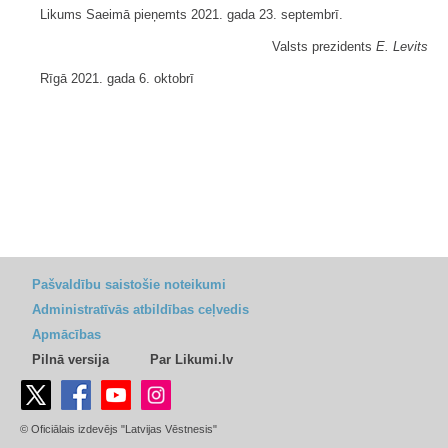
Likums Saeimā pieņemts 2021. gada 23. septembrī.
Valsts prezidents
E. Levits
Rīgā 2021. gada 6. oktobrī
Pašvaldību saistošie noteikumi
Administratīvās atbildības ceļvedis
Apmācības
Pilnā versija
Par Likumi.lv
© Oficiālais izdevējs "Latvijas Vēstnesis"