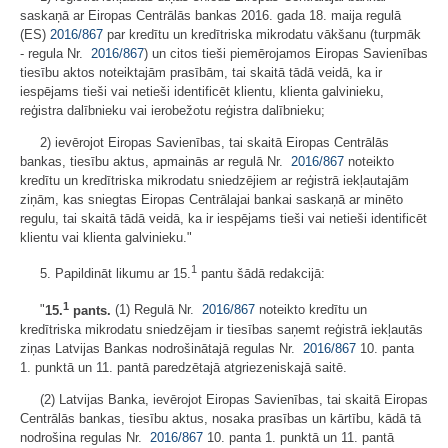
saskaņā ar Eiropas Centrālās bankas 2016. gada 18. maija regulā
(ES)
2016/867
par kredītu un kredītriska mikrodatu vākšanu (turpmāk
- regula Nr.
2016/867
) un citos tieši piemērojamos Eiropas Savienības
tiesību aktos noteiktajām prasībām, tai skaitā tādā veidā, ka ir
iespējams tieši vai netieši identificēt klientu, klienta galvinieku,
reģistra dalībnieku vai ierobežotu reģistra dalībnieku;
2) ievērojot Eiropas Savienības, tai skaitā Eiropas Centrālās
bankas, tiesību aktus, apmainās ar regulā Nr.
2016/867
noteikto
kredītu un kredītriska mikrodatu sniedzējiem ar reģistrā iekļautajām
ziņām, kas sniegtas Eiropas Centrālajai bankai saskaņā ar minēto
regulu, tai skaitā tādā veidā, ka ir iespējams tieši vai netieši identificēt
klientu vai klienta galvinieku."
1
5. Papildināt likumu ar 15.
pantu šādā redakcijā:
1
"
15.
pants.
(1) Regulā Nr.
2016/867
noteikto kredītu un
kredītriska mikrodatu sniedzējam ir tiesības saņemt reģistrā iekļautās
ziņas Latvijas Bankas nodrošinātajā regulas Nr.
2016/867
10. panta
1. punktā un 11. pantā paredzētajā atgriezeniskajā saitē.
(2) Latvijas Banka, ievērojot Eiropas Savienības, tai skaitā Eiropas
Centrālās bankas, tiesību aktus, nosaka prasības un kārtību, kādā tā
nodrošina regulas Nr.
2016/867
10. panta 1. punktā un 11. pantā