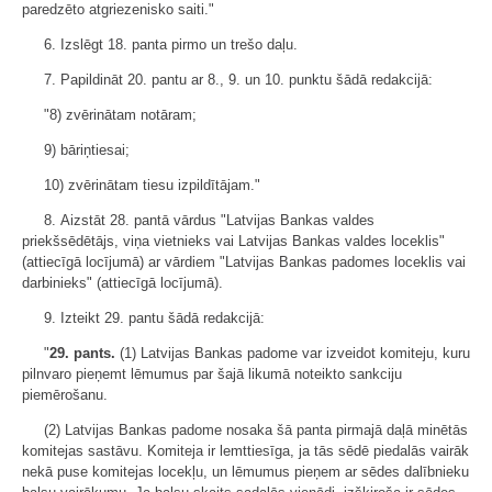
paredzēto atgriezenisko saiti."
6. Izslēgt 18. panta pirmo un trešo daļu.
7. Papildināt 20. pantu ar 8., 9. un 10. punktu šādā redakcijā:
"8) zvērinātam notāram;
9) bāriņtiesai;
10) zvērinātam tiesu izpildītājam."
8. Aizstāt 28. pantā vārdus "Latvijas Bankas valdes
priekšsēdētājs, viņa vietnieks vai Latvijas Bankas valdes loceklis"
(attiecīgā locījumā) ar vārdiem "Latvijas Bankas padomes loceklis vai
darbinieks" (attiecīgā locījumā).
9. Izteikt 29. pantu šādā redakcijā:
"
29. pants.
(1) Latvijas Bankas padome var izveidot komiteju, kuru
pilnvaro pieņemt lēmumus par šajā likumā noteikto sankciju
piemērošanu.
(2) Latvijas Bankas padome nosaka šā panta pirmajā daļā minētās
komitejas sastāvu. Komiteja ir lemttiesīga, ja tās sēdē piedalās vairāk
nekā puse komitejas locekļu, un lēmumus pieņem ar sēdes dalībnieku