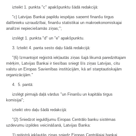
izteikt 1. punkta "c" apakšpunktu šādā redakcijā:
"c) Latvijas Bankai papildu iespējas saņemt finanšu tirgus
dalībnieku uzraudzībai, finanšu statistikai un makroekonomiskajai
analīzei nepieciešamās ziņas;";
izslēgt 1. punkta "d" un "e" apakšpunktu.
3. Izteikt 4. panta sesto daļu šādā redakcijā:
"(6) Izmantojot reģistrā iekļautās ziņas šajā likumā paredzētajam
mērķim, Latvijas Bankai ir tiesības sniegt šīs ziņas Latvijas, citu
valstu un Eiropas Savienības institūcijām, kā arī starptautiskajām
organizācijām."
4. 5. pantā:
izslēgt pirmajā daļā vārdus "un Finanšu un kapitāla tirgus
komisijai";
izteikt otro daļu šādā redakcijā:
"(2) Sniedzot ieguldījumu Eiropas Centrālo banku sistēmas
uzdevumu izpildes veicināšanā, Latvijas Banka:
1) reģistrā iekļautās ziņas sniedz Eiropas Centrālajai bankai