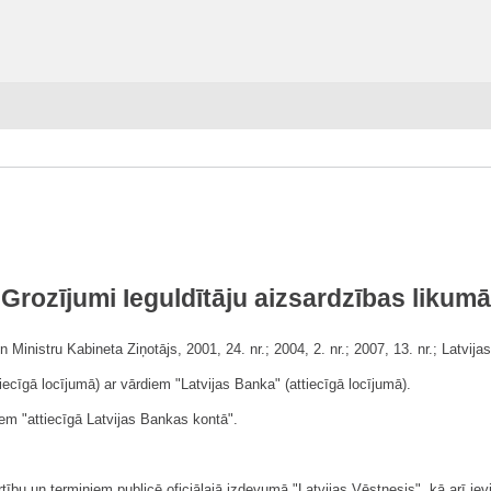
Grozījumi Ieguldītāju aizsardzības likumā
Ministru Kabineta Ziņotājs, 2001, 24. nr.; 2004, 2. nr.; 2007, 13. nr.; Latvija
tiecīgā locījumā) ar vārdiem "Latvijas Banka" (attiecīgā locījumā).
iem "attiecīgā Latvijas Bankas kontā".
bu un termiņiem publicē oficiālajā izdevumā "Latvijas Vēstnesis", kā arī iev