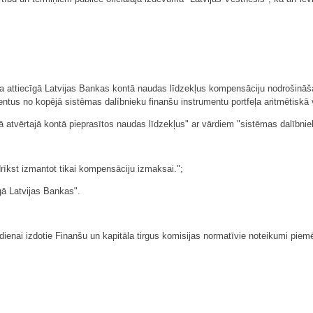
skaita attiecīgā Latvijas Bankas kontā naudas līdzekļus kompensāciju nodrošin
ntus no kopējā sistēmas dalībnieku finanšu instrumentu portfeļa aritmētiskā
kā atvērtajā kontā pieprasītos naudas līdzekļus" ar vārdiem "sistēmas dalībnie
rīkst izmantot tikai kompensāciju izmaksai.";
īgā Latvijas Bankas".
enai izdotie Finanšu un kapitāla tirgus komisijas normatīvie noteikumi piemēr