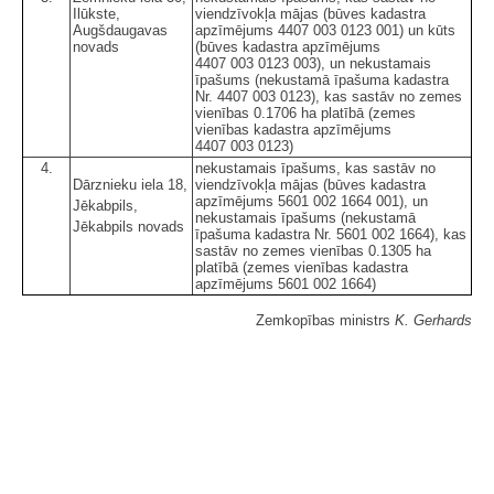
Ilūkste,
viendzīvokļa mājas (būves kadastra
Augšdaugavas
apzīmējums 4407 003 0123 001) un kūts
novads
(būves kadastra apzīmējums
4407 003 0123 003), un nekustamais
īpašums (nekustamā īpašuma kadastra
Nr. 4407 003 0123), kas sastāv no zemes
vienības 0.1706 ha platībā (zemes
vienības kadastra apzīmējums
4407 003 0123)
4.
nekustamais īpašums, kas sastāv no
Dārznieku iela 18,
viendzīvokļa mājas (būves kadastra
apzīmējums 5601 002 1664 001), un
Jēkabpils,
nekustamais īpašums (nekustamā
Jēkabpils novads
īpašuma kadastra Nr. 5601 002 1664), kas
sastāv no zemes vienības 0.1305 ha
platībā (zemes vienības kadastra
apzīmējums 5601 002 1664)
Zemkopības ministrs
K. Gerhards