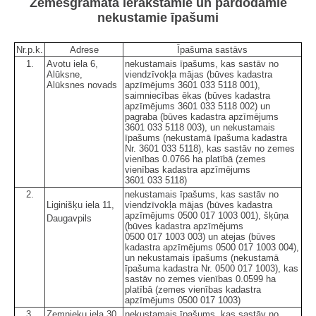
Zemesgrāmatā ierakstāmie un pārdodamie
nekustamie īpašumi
Nr.p.k.
Adrese
Īpašuma sastāvs
1.
Avotu iela 6,
nekustamais īpašums, kas sastāv no
Alūksne,
viendzīvokļa mājas (būves kadastra
Alūksnes novads
apzīmējums 3601 033 5118 001),
saimniecības ēkas (būves kadastra
apzīmējums 3601 033 5118 002) un
pagraba (būves kadastra apzīmējums
3601 033 5118 003), un nekustamais
īpašums (nekustamā īpašuma kadastra
Nr. 3601 033 5118), kas sastāv no zemes
vienības 0.0766 ha platībā (zemes
vienības kadastra apzīmējums
3601 033 5118)
2.
nekustamais īpašums, kas sastāv no
Liginišķu iela 11,
viendzīvokļa mājas (būves kadastra
apzīmējums 0500 017 1003 001), šķūņa
Daugavpils
(būves kadastra apzīmējums
0500 017 1003 003) un atejas (būves
kadastra apzīmējums 0500 017 1003 004),
un nekustamais īpašums (nekustamā
īpašuma kadastra Nr. 0500 017 1003), kas
sastāv no zemes vienības 0.0599 ha
platībā (zemes vienības kadastra
apzīmējums 0500 017 1003)
3.
Zemnieku iela 30,
nekustamais īpašums, kas sastāv no