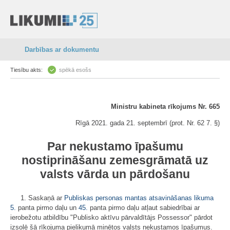
Darbības ar dokumentu
Tiesību akts:
spēkā esošs
Ministru kabineta rīkojums Nr. 665
Rīgā 2021. gada 21. septembrī (prot. Nr. 62 7. §)
Par nekustamo īpašumu
nostiprināšanu zemesgrāmatā uz
valsts vārda un pārdošanu
1. Saskaņā ar
Publiskas personas mantas atsavināšanas likuma
5.
panta pirmo daļu un
45.
panta pirmo daļu atļaut sabiedrībai ar
ierobežotu atbildību "Publisko aktīvu pārvaldītājs Possessor" pārdot
izsolē šā rīkojuma pielikumā minētos valsts nekustamos īpašumus.