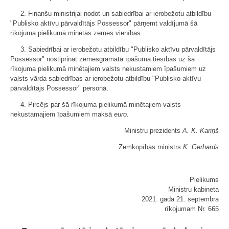
2. Finanšu ministrijai nodot un sabiedrībai ar ierobežotu atbildību
"Publisko aktīvu pārvaldītājs Possessor" pārņemt valdījumā šā
rīkojuma pielikumā minētās zemes vienības.
3. Sabiedrībai ar ierobežotu atbildību "Publisko aktīvu pārvaldītājs
Possessor" nostiprināt zemesgrāmatā īpašuma tiesības uz šā
rīkojuma pielikumā minētajiem valsts nekustamiem īpašumiem uz
valsts vārda sabiedrības ar ierobežotu atbildību "Publisko aktīvu
pārvaldītājs Possessor" personā.
4. Pircējs par šā rīkojuma pielikumā minētajiem valsts
nekustamajiem īpašumiem maksā
euro.
Ministru prezidents
A. K. Kariņš
Zemkopības ministrs
K. Gerhards
Pielikums
Ministru kabineta
2021. gada 21. septembra
rīkojumam Nr. 665